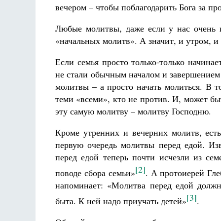
вечером – чтобы поблагодарить Бога за п
Любые молитвы, даже если у нас очень 
«начальных молитв». А значит, и утром, и
Если семья просто только-только начина
не стали обычным началом и завершением к
молитвы – а просто начать молиться. В т
теми «всеми», кто не против. И, может быт
эту самую молитву – молитву Господню.
Кроме утренних и вечерних молитв, есть
первую очередь молитвы перед едой. Из
перед едой теперь почти исчезли из сем
[2]
поводе сбора семьи»
. А протоиерей Гл
напоминает: «Молитва перед едой должн
[3]
быта. К ней надо приучать детей»
.