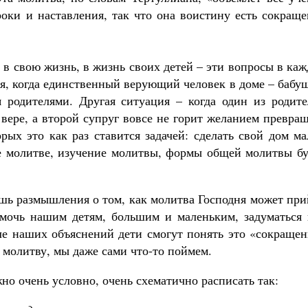
роки и наставления, так что она воистину есть сокращ
 в свою жизнь, в жизнь своих детей – эти вопросы в ка
я, когда единственный верующий человек в доме – бабу
я родителями. Другая ситуация – когда один из родите
в вере, а второй супруг вовсе не горит желанием превра
орых это как раз ставится задачей: сделать свой дом м
е молитве, изучение молитвы, формы общей молитвы бу
лишь размышления о том, как молитва Господня может пр
мочь нашим детям, большим и маленьким, задуматься 
е наших объяснений дети смогут понять это «сокращен
 молитву, мы даже сами что-то поймем.
о очень условно, очень схематично расписать так: