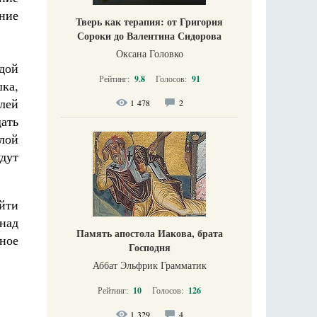
ение
Тверь как терапия: от Григория
Сороки до Валентина Сидорова
Оксана Головко
ждой
Рейтинг:
9.8
Голосов:
91
шка,
лей
1 478
2
щать
алой
дут
ийти
над
Память апостола Иакова, брата
ное
Господня
Аббат Эльфрик Грамматик
Рейтинг:
10
Голосов:
126
1 329
4