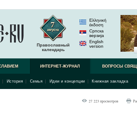
Ελληνική
έκδοση
Српска
верзиjа
English
Православный
version
календарь
СЛАВИЕМ
ИНТЕРНЕТ-ЖУРНАЛ
ВОПРОСЫ СВЯЩ
|
История
|
Семья
|
Идеи и концепции
|
Книжная закладка
27 223 просмотров
Ра