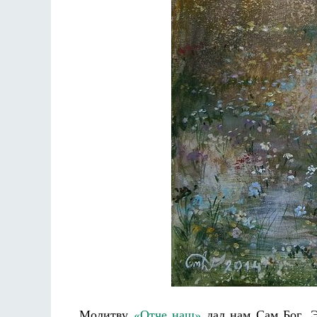
Разлуки не будет
Фредерика де Грааф
Молитву
«Отче наш»
дал нам Сам Бог. Э