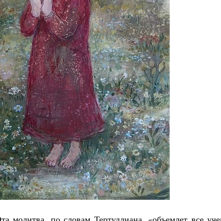
Великомученик Георгий Победоносец. Н
святого
Роман Котов
Как найти своё место в жизни
Кирилл Мурышев
та молитва, по словам Тертуллиана, «объемлет все уче