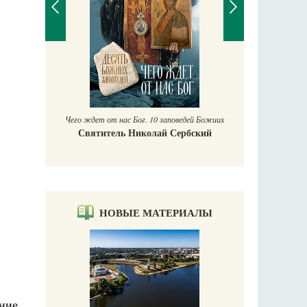
П
Е
аучись у
Чего ждет от нас Бог. 10 заповедей Божиих
Святитель Николай Сербский
НОВЫЕ МАТЕРИАЛЫ
ние