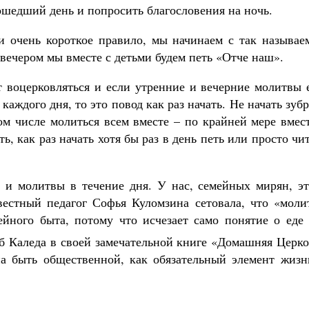
рошедший день и попросить благословения на ночь.
и очень короткое правило, мы начинаем с так называе
 вечером мы вместе с детьми будем петь «Отче наш».
ет воцерковляться и если утренние и вечерние молитвы
аждого дня, то это повод как раз начать. Не начать зуб
ом числе молиться всем вместе – по крайней мере вмес
ь, как раз начать хотя бы раз в день петь или просто чи
 и молитвы в течение дня. У нас, семейных мирян, эт
вестный педагог Софья Куломзина сетовала, что «моли
ейного быта, потому что исчезает само понятие о еде 
еб Каледа в своей замечательной книге «Домашняя Церк
а быть общественной, как обязательный элемент жизн