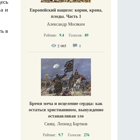
десь
ва и
Европейский нацизм: корни, крона,
плоды. Часть 1
Александр Мосякин
ть в
Рейтинг:
9.4
Голосов:
89
2 065
1
Бремя меча и исцеление сердца: как
остаться христианином, вынужденно
останавливая зло
Свящ. Леонид Бартков
Рейтинг:
9.7
Голосов:
276