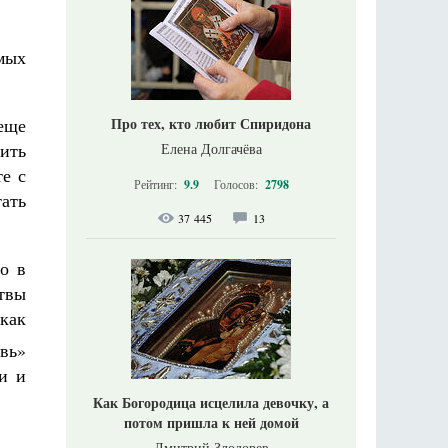
мых
Про тех, кто любит Спиридона
 еще
рить
Елена Долгачёва
те с
Рейтинг:
9.9
Голосов:
2798
тать
37 445
13
о в
твы
как
овь»
и и
Как Богородица исцелила девочку, а
потом пришла к ней домой
Дмитрий Злодорев