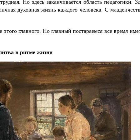
 трудная. Но здесь заканчивается область педагогики. З
 личная духовная жизнь каждого человека. С младенчест
е этого главного. Но главный постараемся все время име
итва в ритме жизни