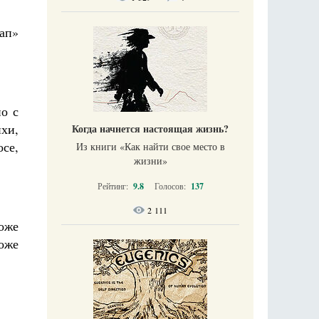
тап»
о с
ихи,
Когда начнется настоящая жизнь?
осе,
Из книги «Как найти свое место в
жизни​»
Рейтинг:
9.8
Голосов:
137
2 111
тоже
оже