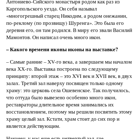
Антониево-Сийского монастыря родом как раз из
Каргопольского уезда. Он себя называл
«многогрешный старец Никодим, а родом онежанин,
по-реклому (по прозвищу) Шуренга». Это была его
деревня его, он там родился. В миру его звали Василий
Мамонтов. Он написал очень много икон.
– Какого времени иконы иконы на выставке?
– Самые ранние – XV-го века, а завершаем мы началом
века ХХ-го. Выставка построена по следующему
принципу: второй этаж – это XVI век и XVII век, в двух
залах. Третий зал наверху посвящен только одному
храму: это церковь села Ошевенское. Так получилось,
что оттуда было вывезено особенно много икон,
реставраторы длительное время занимались их
восстановлением, поэтому мы решили посвятить этому
храму целый зал. Кстати, храм стоит до сих пор и
является действующим.
Наконец, у нас еще есть четвертый зал, где