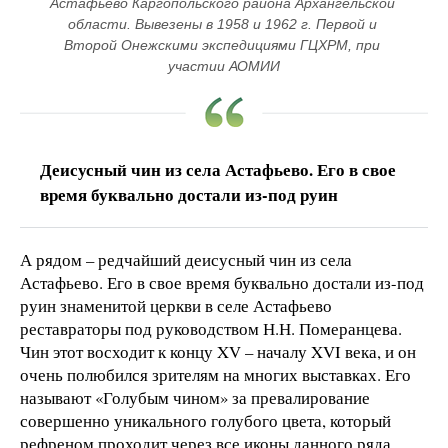
Астафьево Каргопольского района Архангельской 
области. Вывезены в 1958 и 1962 г. Первой и 
Второй Онежскими экспедициями ГЦХРМ, при 
участии АОМИИ
Деисусный чин из села Астафьево. Его в свое
время буквально достали из-под руин
А рядом – редчайший деисусный чин из села
Астафьево. Его в свое время буквально достали из-под
руин знаменитой церкви в селе Астафьево
реставраторы под руководством Н.Н. Померанцева.
Чин этот восходит к концу XV – началу XVI века, и он
очень полюбился зрителям на многих выставках. Его
называют «Голубым чином» за превалирование
совершенно уникального голубого цвета, который
рефреном проходит через все иконы данного ряда.