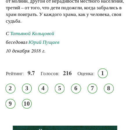
от молнии, другой от нерадивости местного населения,
третий – от того, что дети подожгли, когда забрались в
храм поиграть. У каждого храма, как у человека, своя
судьба.
С
Татьяной Кольцовой
беседовал
Юрий Пущаев
10 декабря 2018 г.
9.7
216
1
Рейтинг:
Голосов:
Оценка:
2
3
4
5
6
7
8
9
10