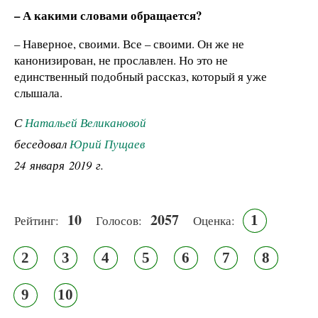
– А какими словами обращается?
– Наверное, своими. Все – своими. Он же не
канонизирован, не прославлен. Но это не
единственный подобный рассказ, который я уже
слышала.
С
Натальей Великановой
беседовал
Юрий Пущаев
24 января 2019 г.
10
2057
1
Рейтинг:
Голосов:
Оценка:
2
3
4
5
6
7
8
9
10