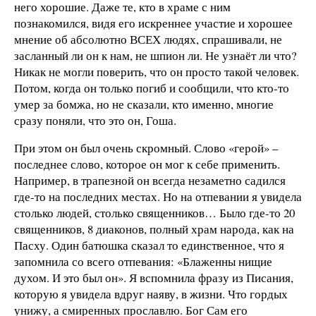
него хорошие. Даже те, кто в храме с ним
познакомился, видя его искреннее участие и хорошее
мнение об абсолютно ВСЕХ людях, спрашивали, не
засланный ли он к нам, не шпион ли. Не узнаёт ли что?
Никак не могли поверить, что он просто такой человек.
Потом, когда он только погиб и сообщили, что кто-то
умер за бомжа, но не сказали, кто именно, многие
сразу поняли, что это он, Гоша.
При этом он был очень скромный. Слово «герой» –
последнее слово, которое он мог к себе применить.
Например, в трапезной он всегда незаметно садился
где-то на последних местах. Но на отпевании я увидела
столько людей, столько священников… Было где-то 20
священников, 8 диаконов, полный храм народа, как на
Пасху. Один батюшка сказал то единственное, что я
запомнила со всего отпевания: «Блаженны нищие
духом. И это был он». Я вспомнила фразу из Писания,
которую я увидела вдруг наяву, в жизни. Что гордых
унижу, а смиренных прославлю. Бог Сам его