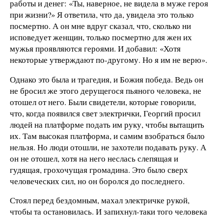
работы и денег: «Ты, наверное, не видела в муже героя
при жизни?» Я ответила, что да, увидела это только
посмертно. А он мне вдруг сказал, что, сколько ни
исповедует женщин, только посмертно для жен их
мужья проявляются героями. И добавил: «Хотя
некоторые утверждают по-другому. Но я им не верю».
Однако это была и трагедия, и Божия победа. Ведь он
не бросил же этого дерущегося пьяного человека, не
отошел от него. Были свидетели, которые говорили,
что, когда появился свет электрички, Георгий просил
людей на платформе подать им руку, чтобы вытащить
их. Там высокая платформа, и самим взобраться было
нельзя. Но люди отошли, не захотели подавать руку. А
он не отошел, хотя на него неслась слепящая и
гудящая, грохочущая громадина. Это было сверх
человеческих сил, но он боролся до последнего.
Стоял перед бездомным, махал электричке рукой,
чтобы та остановилась. И запихнул-таки того человека