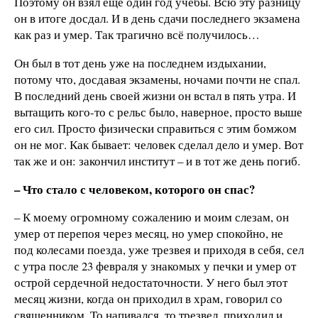
Поэтому он взял еще один год учебы. Всю эту разницу
он в итоге досдал. И в день сдачи последнего экзамена
как раз и умер. Так трагично всё получилось…
Он был в тот день уже на последнем издыхании,
потому что, досдавая экзамены, ночами почти не спал.
В последний день своей жизни он встал в пять утра. И
вытащить кого-то с рельс было, наверное, просто выше
его сил. Просто физически справиться с этим бомжом
он не мог. Как бывает: человек сделал дело и умер. Вот
так же и он: закончил институт – и в тот же день погиб.
– Что стало с человеком, которого он спас?
– К моему огромному сожалению и моим слезам, он
умер от перепоя через месяц, но умер спокойно, не
под колесами поезда, уже трезвея и приходя в себя, сел
с утра после 23 февраля у знакомых у печки и умер от
острой сердечной недостаточности. У него был этот
месяц жизни, когда он приходил в храм, говорил со
священником. То напивался, то трезвел, приходил и