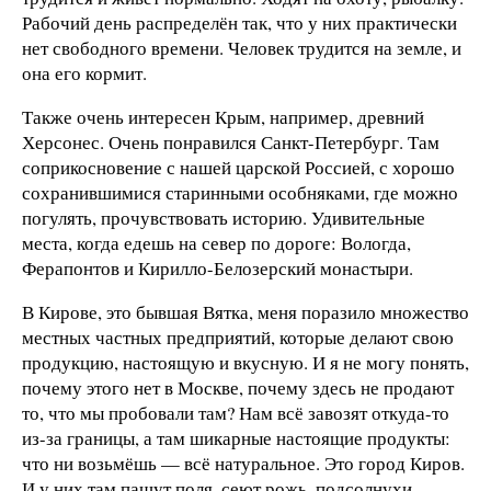
Рабочий день распределён так, что у них практически
нет свободного времени. Человек трудится на земле, и
она его кормит.
Также очень интересен Крым, например, древний
Херсонес. Очень понравился Санкт-Петербург. Там
соприкосновение с нашей царской Россией, с хорошо
сохранившимися старинными особняками, где можно
погулять, прочувствовать историю. Удивительные
места, когда едешь на север по дороге: Вологда,
Ферапонтов и Кирилло-Белозерский монастыри.
В Кирове, это бывшая Вятка, меня поразило множество
местных частных предприятий, которые делают свою
продукцию, настоящую и вкусную. И я не могу понять,
почему этого нет в Москве, почему здесь не продают
то, что мы пробовали там? Нам всё завозят откуда-то
из-за границы, а там шикарные настоящие продукты:
что ни возьмёшь — всё натуральное. Это город Киров.
И у них там пашут поля, сеют рожь, подсолнухи,