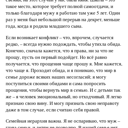
такое место, которое требует полной самоотдачи, и
только благодаря мужу я работаю там уже 5 лет. Один
раз у меня был небольшой перерыв на декрет, меньше
года, когда я родила младшего сына.
Если возникает конфликт – что, впрочем, случается
редко, – всегда нужно подождать, чтобы утихла обида.
Конечно, сначала кажется, что я права, ни за что не
прощу, пусть он первый подойдет. Но всё равно
получается, что прощения чаще прошу я. Мне кажется,
что чаще я. Проходит обида, и я понимаю, что мир в
семье дороже всяких наших несогласий; я могу
поступиться своими обидами и сама попросить
прощения, чтобы вернуть мир в семью. И с детьми так
же – я человек эмоциональный, но отходчивый. Я легко
признаю свою вину. И могу признать свою неправоту
даже в том случае, если считаю себя правой.
Семейная иерархия важна. Я не оспариваю, что муж –
глава семьи, и детям не позволяю. В нашей семье нет