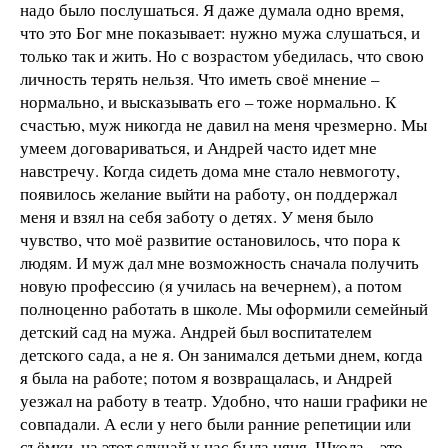
надо было послушаться. Я даже думала одно время,
что это Бог мне показывает: нужно мужа слушаться, и
только так и жить. Но с возрастом убедилась, что свою
личность терять нельзя. Что иметь своё мнение –
нормально, и высказывать его – тоже нормально. К
счастью, муж никогда не давил на меня чрезмерно. Мы
умеем договариваться, и Андрей часто идет мне
навстречу. Когда сидеть дома мне стало невмоготу,
появилось желание выйти на работу, он поддержал
меня и взял на себя заботу о детях. У меня было
чувство, что моё развитие остановилось, что пора к
людям. И муж дал мне возможность сначала получить
новую профессию (я училась на вечернем), а потом
полноценно работать в школе. Мы оформили семейный
детский сад на мужа. Андрей был воспитателем
детского сада, а не я. Он занимался детьми днем, когда
я была на работе; потом я возвращалась, и Андрей
уезжал на работу в театр. Удобно, что наши графики не
совпадали. А если у него были ранние репетиции или
съёмки, на этот случай у нас была няня. Школа – это