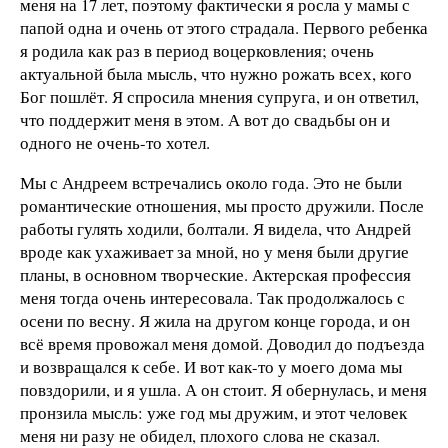
меня на 17 лет, поэтому фактически я росла у мамы с
папой одна и очень от этого страдала. Первого ребенка
я родила как раз в период воцерковления; очень
актуальной была мысль, что нужно рожать всех, кого
Бог пошлёт. Я спросила мнения супруга, и он ответил,
что поддержит меня в этом. А вот до свадьбы он и
одного не очень-то хотел.
Мы с Андреем встречались около года. Это не были
романтические отношения, мы просто дружили. После
работы гулять ходили, болтали. Я видела, что Андрей
вроде как ухаживает за мной, но у меня были другие
планы, в основном творческие. Актерская профессия
меня тогда очень интересовала. Так продолжалось с
осени по весну. Я жила на другом конце города, и он
всё время провожал меня домой. Доводил до подъезда
и возвращался к себе. И вот как-то у моего дома мы
повздорили, и я ушла. А он стоит. Я обернулась, и меня
пронзила мысль: уже год мы дружим, и этот человек
меня ни разу не обидел, плохого слова не сказал.