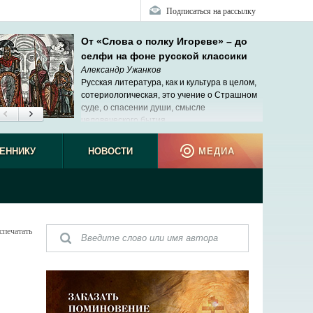
Подписаться на рассылку
От «Слова о полку Игореве» – до
селфи на фоне русской классики
Александр Ужанков
Русская литература, как и культура в целом,
сотериологическая, это учение о Страшном
суде, о спасении души, смысле
человеческого бытия.
ЕННИКУ
НОВОСТИ
МЕДИА
спечатать