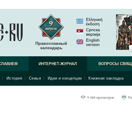
Ελληνική
έκδοση
Српска
верзиjа
English
Православный
version
календарь
СЛАВИЕМ
ИНТЕРНЕТ-ЖУРНАЛ
ВОПРОСЫ СВЯЩ
|
История
|
Семья
|
Идеи и концепции
|
Книжная закладка
9 068 просмотров
Ра