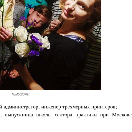
Великомученик Георгий Победоносец. Н
святого
Роман Котов
Как найти своё место в жизни
Кирилл Мурышев
Тимошины
ый администратор, инженер трехмерных принтеров;
ог, выпускница школы сектора практики при Московс