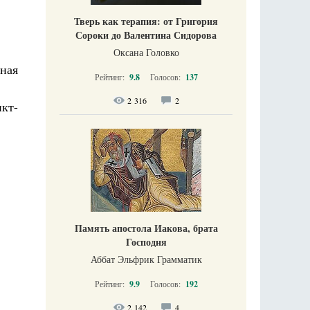
Тверь как терапия: от Григория
Сороки до Валентина Сидорова
Оксана Головко
ная
Рейтинг:
9.8
Голосов:
137
2 316
2
кт-
Память апостола Иакова, брата
Господня
Аббат Эльфрик Грамматик
Рейтинг:
9.9
Голосов:
192
2 142
4