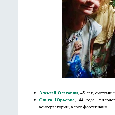
Разлуки не будет
Фредерика де Грааф
Алексей Олегович
, 45 лет, системн
Ольга Юрьевна
, 44 года, филол
консерватории, класс фортепиано.