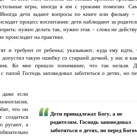
стольные игры, иногда я им с уроками помогаю. Са
 Иногда дети задают вопросы по книге или фильму – 
исходит процесс воспитания: дети наблюдают за родите
орить: нужно делать так, нужно этак – слова не действ
ие происходит на практике.
тят и требуют от ребенка; указывают, куда ему идти, 
 Я допустил такую ошибку со старшей дочкой, у нас в ка
ния. Ко мне пришло понимание, что так нельзя. Д
с папой Господь заповедовал заботиться о детях, но п
, даже если
разногласия,
бят, что он
Дети принадлежат Богу, а не
 создаться
родителям. Господь заповедовал
о ругают, а
заботиться о детях, но перед Бого
обязательно