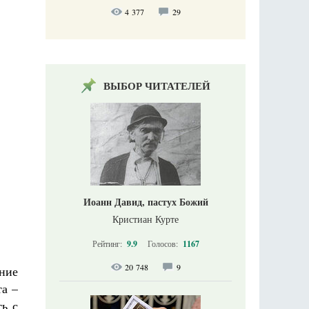
4 377
29
ВЫБОР ЧИТАТЕЛЕЙ
Иоанн Давид, пастух Божий
Кристиан Курте
Рейтинг:
9.9
Голосов:
1167
20 748
9
ание
та –
ть с