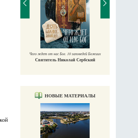
П
Е
аучись у
Чего ждет от нас Бог. 10 заповедей Божиих
Святитель Николай Сербский
НОВЫЕ МАТЕРИАЛЫ
кой