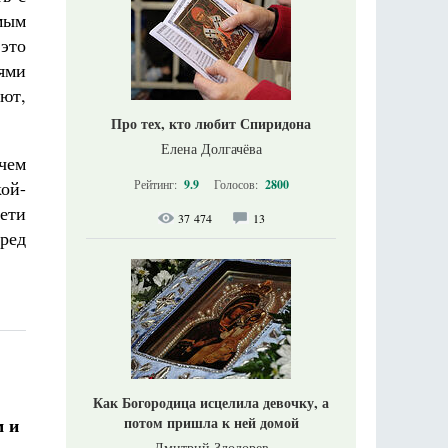
мым
это
лями
уют,
Про тех, кто любит Спиридона
Елена Долгачёва
чем
Рейтинг:
9.9
Голосов:
2800
кой-
ети
37 474
13
еред
Как Богородица исцелила девочку, а
потом пришла к ней домой
м и
Дмитрий Злодорев