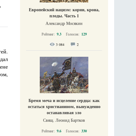
о
Европейский нацизм: корни, крона,
плоды. Часть 1
Александр Мосякин
Рейтинг:
9.3
Голосов:
129
3 084
2
тей.
 дал
жене
гом,
Бремя меча и исцеление сердца: как
остаться христианином, вынужденно
останавливая зло
Свящ. Леонид Бартков
Рейтинг:
9.6
Голосов:
330