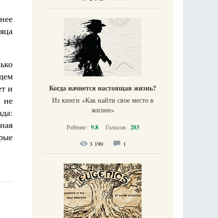
 нее
сяца
лько
удем
ет и
Когда начнется настоящая жизнь?
 не
Из книги «Как найти свое место в
жизни​»
ада:
ьная
Рейтинг:
9.8
Голосов:
203
орые
3 190
1