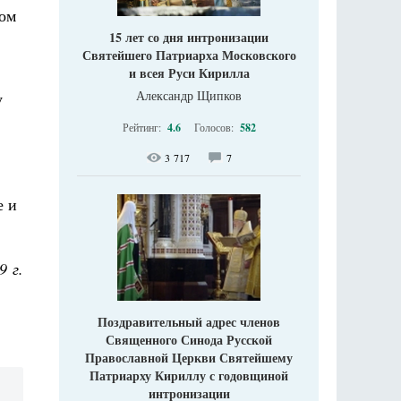
гом
15 лет со дня интронизации
Святейшего Патриарха Московского
и всея Руси Кирилла
Александр Щипков
у
Рейтинг:
4.6
Голосов:
582
3 717
7
е и
9 г.
Поздравительный адрес членов
Священного Синода Русской
Православной Церкви Святейшему
Патриарху Кириллу с годовщиной
интронизации