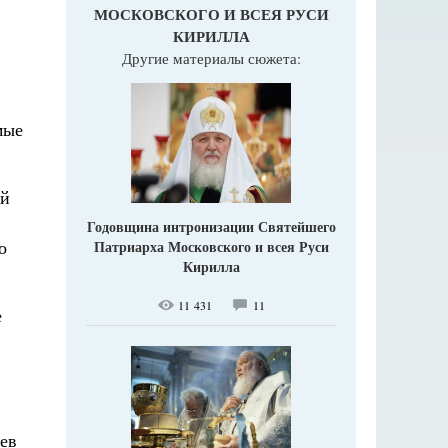
МОСКОВСКОГО И ВСЕЯ РУСИ
КИРИЛЛА
Другие материалы сюжета:
мые
ый
Годовщина интронизации Святейшего
о
Патриарха Московского и всея Руси
Кирилла
11 431
11
е
еев