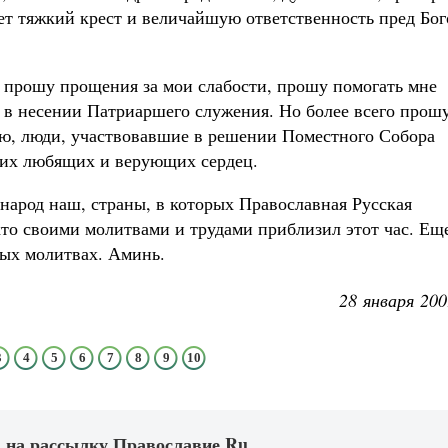
есет тяжкий крест и величайшую ответственность пред Бо
 прошу прощения за мои слабости, прошу помогать мне
 в несении Патриаршего служения. Но более всего прош
наю, люди, участвовавшие в решении Поместного Собора
оих любящих и верующих сердец.
 народ наш, страны, в которых Православная Русская
кто своими молитвами и трудами приблизил этот час. Ещ
тых молитвах. Аминь.
28 января 200
3
4
5
6
7
8
9
10
 на рассылку Православие.Ru