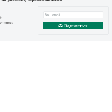
ь.
ранник».