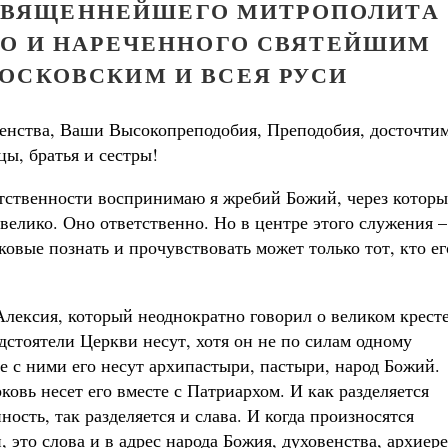
СВЯЩЕННЕЙШЕГО МИТРОПОЛИТА
ГО И НАРЕЧЕННОГО СВЯТЕЙШИМ
ОСКОВСКИМ И ВСЕЯ РУСИ
нства, Ваши Высокопреподобия, Преподобия, досточти
цы, братья и сестры!
ственности воспринимаю я жребий Божий, через котор
велико. Оно ответственно. Но в центре этого служения –
ковые познать и прочувствовать может только тот, кто ег
лексия, который неоднократно говорил о великом крест
дстоятели Церкви несут, хотя он не по силам одному
те с ними его несут архипастыри, пастыри, народ Божий.
ковь несет его вместе с Патриархом. И как разделяется
ность, так разделяется и слава. И когда произносятся
 это слова и в адрес народа Божия, духовенства, архиер