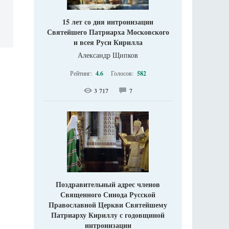
15 лет со дня интронизации
Святейшего Патриарха Московского
и всея Руси Кирилла
Александр Щипков
Рейтинг:
4.6
Голосов:
582
3 717
7
Поздравительный адрес членов
Священного Синода Русской
Православной Церкви Святейшему
Патриарху Кириллу с годовщиной
интронизации