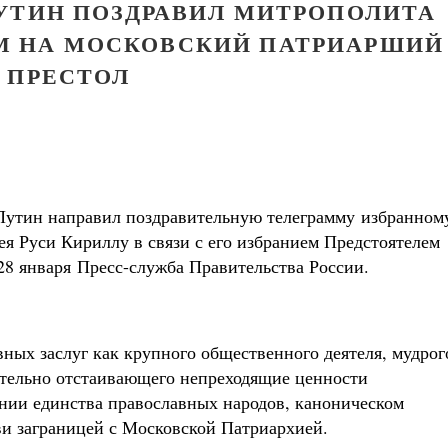
УТИН ПОЗДРАВИЛ МИТРОПОЛИТА
ЕМ НА МОСКОВСКИЙ ПАТРИАРШИЙ
ПРЕСТОЛ
 Путин направил поздравительную телеграмму избранном
я Руси Кириллу в связи с его избранием Предстоятелем
Великомученик Георгий Победоносец. Н
святого
8 января Пресс-служба Правительства России.
Роман Котов
Как найти своё место в жизни
Кирилл Мурышев
ых заслуг как крупного общественного деятеля, мудрог
ательно отстаивающего непреходящие ценности
нии единства православных народов, каноническом
и заграницей с Московской Патриархией.