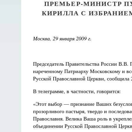
ПРЕМЬЕР-МИНИСТР П
КИРИЛЛА С ИЗБРАНИ
Москва, 29 января 2009 г.
Председатель Правительства России В.В.
нареченному Патриарху Московскому и все
Русской Православной Церкви, сообщила 2
Разлуки не будет
Фредерика де Грааф
В телеграмме, в частности, говорится:
«Этот выбор — признание Ваших безусловн
прозорливого пастыря, твердо и последов
Православия. Велика Ваша роль в укрепле
объединении Русской Православной Церкв