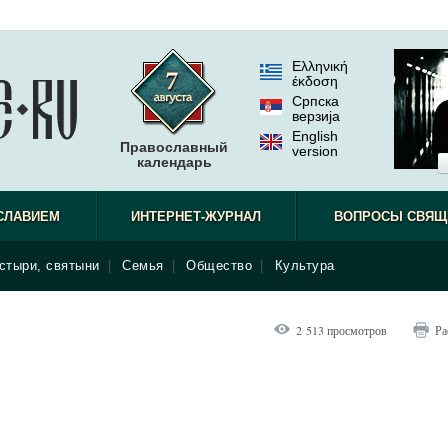
Ελληνική
έκδοση
Српска
верзиjа
English
Православный
version
календарь
СЛАВИЕМ
ИНТЕРНЕТ-ЖУРНАЛ
ВОПРОСЫ СВЯЩ
стыри, святыни
|
Семья
|
Общество
|
Культура
2 513 просмотров
Ра