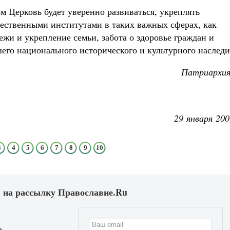
м Церковь будет уверенно развиваться, укреплять
ественными институтами в таких важных сферах, как
ежи и укрепление семьи, забота о здоровье граждан и
его национального исторического и культурного наследи
Патриархия
29 января 200
3
4
5
6
7
8
9
10
 на рассылку Православие.Ru
ь.