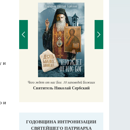
П
у и
Е
аучись у
Чего ждет от нас Бог. 10 заповедей Божиих
Святитель Николай Сербский
о и
ГОДОВЩИНА ИНТРОНИЗАЦИИ
СВЯТЕЙШЕГО ПАТРИАРХА