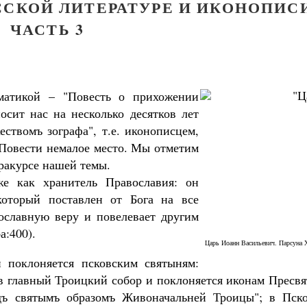
ССКОЙ ЛИТЕРАТУРЕ И ИКОНОПИСИ
ЧАСТЬ 3
матикой – "Повесть о прихожении
осит нас на несколько десятков лет
ствомъ зографа", т.е. иконописцем,
 Повести немалое место. Мы отметим
 ракурсе нашей темы.
е как хранитель Православия: он
который поставлен от Бога на все
ославную веру и повелевает другим
а:400).
Царь Иоанн Васильевич. Парсуна 
 поклоняется псковским святыням:
Как найти своё место в жизни
 в главный Троицкий собор и поклоняется иконам Пресв
Кирилл Мурышев
дъ святымъ образомъ Живоначальней Троицы"; в Пско