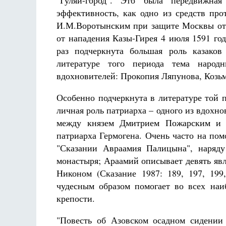
"Гуляй-город". Это была передвижна
эффективность, как одно из средств пр
И.М.Воротынским при защите Москвы от
от нападения Казы-Гирея
4 июля 15
91 го
раз подчеркнута большая роль казако
литературе того периода тема народ
вдохновителей: Прокопия Ляпунова, Коз
Особенно подчеркнута в литературе той 
личная роль патриарха – одного из вдохн
между князем Дмитрием Пожарским и 
патриарха Гермогена. Очень часто на по
"Сказании Авраамия Палицына", наряду
монастыря; Араамий описывает девять яв
Никоном (Сказание 1987: 189, 197, 199,
чудесным образом помогает во всех на
крепости.
"Повесть об Азовском осадном сидении 