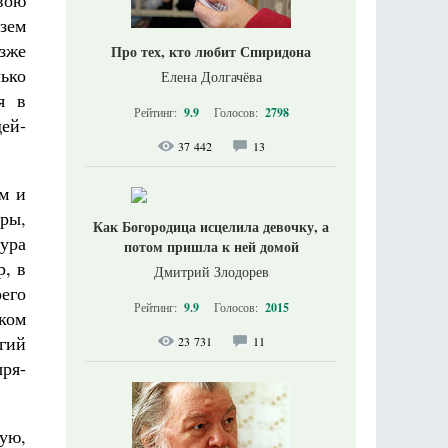
вою
зем
озже
Про тех, кто любит Спиридона
лько
Елена Долгачёва
я в
Рейтинг:
9.9
Голосов:
2798
ей-
37 442
13
м и
оры,
Как Богородица исцелила девочку, а
ура
потом пришла к ней домой
р, в
Дмитрий Злодорев
его
Рейтинг:
9.9
Голосов:
2015
иком
гий
23 731
11
ря-
ую,