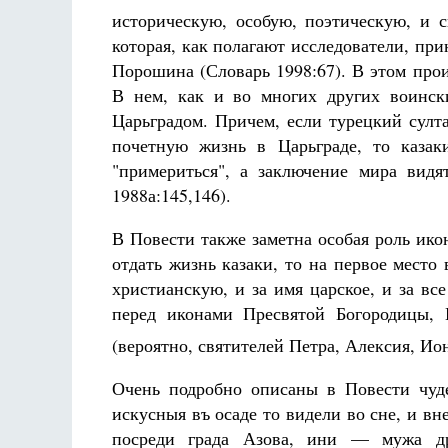
историческую, особую, поэтическую, и с
которая, как полагают исследователи, пр
Порошина (Словарь 1998:67). В этом про
В нем, как и во многих других воинск
Царьградом. Причем, если турецкий султ
почетную жизнь в Царьграде, то казак
"примериться", а заключение мира вид
1988а:145,146).
В Повести также заметна особая роль ико
отдать жизнь казаки, то на первое место
христианскую, и за имя царское, и за вс
перед иконами Пресвятой Богородицы, 
(вероятно, святителей Петра, Алексия, И
Очень подробно описаны в Повести чуд
искусныя въ осаде то видели во сне, и вн
посреди града Азова, ини — мужа др