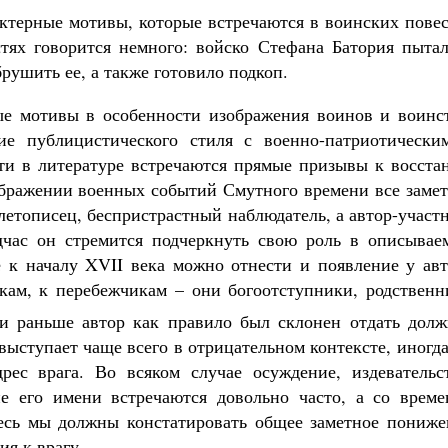
актерные мотивы, которые встречаются в воинских пове
тях говорится немного: войско Стефана Батория пытал
брушить ее, а также готовило подкоп.
е мотивы в особенности изображения воинов и воинст
ие публицистического стиля с военно-патриотически
ти в литературе встречаются прямые призывы к восста
зображении военных событий Смутного времени все заме
-летописец, беспристрастный наблюдатель, а автор-участ
дчас он стремится подчеркнуть свою роль в описывае
е к началу XVII века можно отнести и появление у авт
кам, к перебежчикам – они богоотступники, родственн
 раньше автор как правило был склонен отдать долж
 выступает чаще всего в отрицательном контексте, иногд
рес врага. Во всяком случае осуждение, издевательст
е его имени встречаются довольно часто, а со време
десь мы должны констатировать общее заметное пониже
я к врагу.