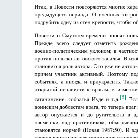
Итак, в Повести повторяются многие хар
предыдущего периода. О военных хитрос
подрубить одну из стен крепости, чтобы о
Повести о Смутном времени вносят новы
Прежде всего следует отметить рожден
военно-политическим уклоном; в частнос
против польско-литовского засилья. В и
становится роль автора. Это уже не автор
причем участник активный. Поэтому по
событиях, а иногда и приукрасить. Такж
открытой ненависти к врагам, к изменни
[5]
сатанинские, собратья Иуде и т.д.
Если
воинским доблестям врага, то теперь враг
автор опускается и до ругательств в ад
насмешки над противником, обыгрывани
становятся нормой (Новая 1987:50). И з
уровня христианского понимания отношени