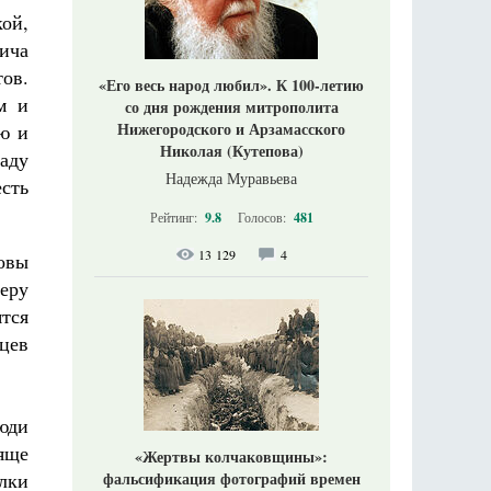
ой,
вича
ов.
«Его весь народ любил». К 100-летию
м и
со дня рождения митрополита
Нижегородского и Арзамасского
ю и
Николая (Кутепова)
аду
Надежда Муравьева
сть
Рейтинг:
9.8
Голосов:
481
13 129
4
товы
веру
ятся
цев
юди
ояще
«Жертвы колчаковщины»:
фальсификация фотографий времен
лки