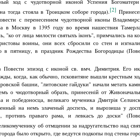
ный ход с чудотворной иконой Успения Богоматери
[2]
на тогда стояла в Троицком соборе города).
Принесе
овести с перенесением чудотворной иконы Владимирс
а в Москву в 1395 году во время нашествия Тамерла
, "ко от лица милости святыхъ іконъ", примчались на к
истовы воины, они всех сбросили со стен и изгнали
о в пятницу, в праздник Рождества Богородицы (Пове
в Повести эпизод с иконой св. вмч. Димитрия. Его ик
ажды, когда, как обычно, псковитяне вышли крестным х
ровской башни, "литовские гайдуки" начали метать кам
емъ о чюдотворный образъ, принесенiй от Живоначаль
ва и победоносца, великаго мученика Дмитрiя Селuнск
лченный на немъ злаченый доспехъ, и вырозиша у досп
, противъ праваго рама, и левкасъ до доски" (Пове
еликомученику об отмщении за надругательство над свя
города было открыто, где ведутся подкопы под стены горо