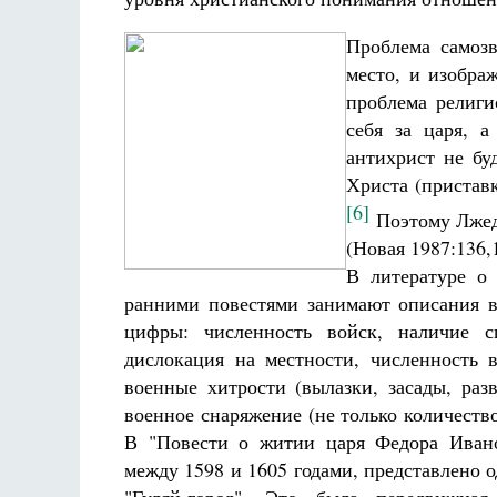
Проблема самозв
место, и изобра
проблема религи
себя за царя, а
антихрист не бу
Христа (приставк
[6]
Поэтому Лжедм
(Новая 1987:136,
В литературе о
ранними повестями занимают описания в
цифры: численность войск, наличие с
дислокация на местности, численность 
военные хитрости (вылазки, засады, раз
военное снаряжение (не только количество
В "Повести о житии царя Федора Ивано
между 1598 и 1605 годами, представлено 