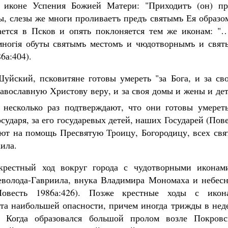
 иконе Успения Божией Матери: "Приходитъ (он) пр
, слезы же многи проливаетъ предъ святымъ Ея образом
ется в Псков и опять поклоняется тем же иконам: "
многiя обуты святымъ местомъ и чюдотворнымъ и свят
6а:404).
Великомученик Георгий Победоносец. Н
святого
йский, псковитяне готовы умереть "за Бога, и за сво
Роман Котов
православную Христову веру, и за своя домы и жены и де
несколько раз подтверждают, что они готовы умереть
сударя, за его государевых детей, наших Государей (Пов
вают на помощь Пресвятую Троицу, Богородицу, всех св
ила.
крестный ход вокруг города с чудотворными иконам
еволода-Гавриила, внука Владимира Мономаха и небесн
Повесть 1986а:426). Позже крестные ходы с икон
та наибольшей опасности, причем иногда трижды в нед
). Когда образовался большой пролом возле Покровс