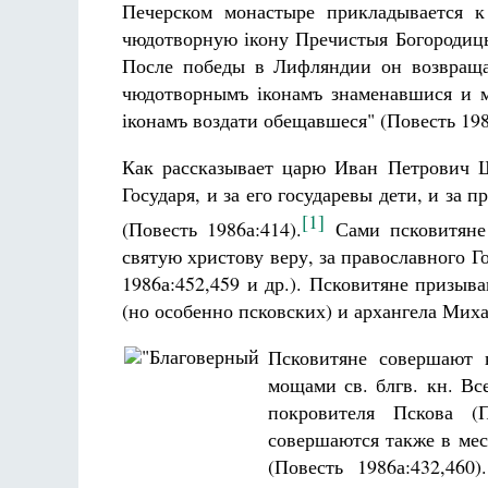
Печерском монастыре прикладывается к
чюдотворную ікону Пречистыя Богородицы
После победы в Лифляндии он возвраща
чюдотворнымъ іконамъ знаменавшися и 
іконамъ воздати обещавшеся" (Повесть 198
Как рассказывает царю Иван Петрович Шу
Государя, и за его государевы дети, и за 
[1]
(Повесть 1986а:414).
Сами псковитяне 
святую христову веру, за православного Го
1986а:452,459 и др.). Псковитяне призы
(но особенно псковских) и архангела Миха
Псковитяне совершают 
мощами св. блгв. кн. Вс
покровителя Пскова (
совершаются также в мес
(Повесть 1986а:432,460