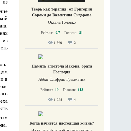
 из
Тверь как терапия: от Григория
ние
Сороки до Валентина Сидорова
кой
Оксана Головко
на.
онях
Рейтинг:
9.7
Голосов:
81
 из
1 360
2
сть
она
Память апостола Иакова, брата
одом
Господня
ни в
Аббат Эльфрик Грамматик
ныя
Рейтинг:
10
Голосов:
113
аго
1 225
4
еха
сть
тым
Когда начнется настоящая жизнь?
да.
Из книги «Как найти свое место в