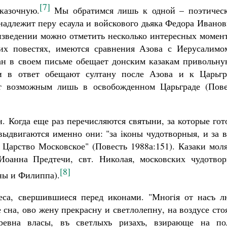
[7]
казочную.
Мы обратимся лишь к одной – поэтическ
инадлежит перу есаула и войскового дьяка Федора Ивано
изведении можно отметить несколько интересных момент
их повестях, имеются сравнения Азова с Иерусалимо
ан в своем письме обещает донским казакам привольну
и в ответ обещают султану после Азова и к Царьгр
ят возможным лишь в освобожденном Царьграде (Пове
н. Когда еще раз перечисляются святыни, за которые го
 выдвигаются именно они: "за іконы чудотворныя, и за 
е Царство Московское" (Повесть 1988а:151). Казаки мол
Иоанна Предтечи, свт. Николая, московских чудотвор
[8]
оны и Филиппа).
еса, свершившиеся перед иконами. "Многiя от насъ л
е сна, ово жену прекрасну и светлолепну, на воздусе ст
евна власы, въ светлыхъ ризахъ, взирающе на по