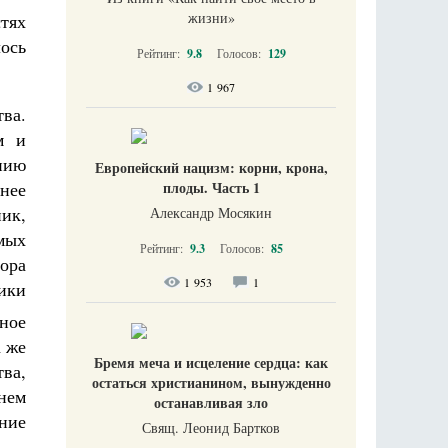
жизни​»
стях
ось
Рейтинг:
9.8
Голосов:
129
1 967
ва.
м и
нию
Европейский нацизм: корни, крона,
плоды. Часть 1
тнее
ник,
Александр Мосякин
мых
Рейтинг:
9.3
Голосов:
85
ора
1 953
1
ики
ное
а же
Бремя меча и исцеление сердца: как
ва,
остаться христианином, вынужденно
нем
останавливая зло
ние
Свящ. Леонид Бартков