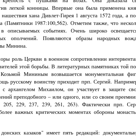
я крепость с пушками на возах. Она доказала с
отив легкой конницы. Впервые она была применена кня
 нашествия хана Дивлет-Гирея
1 августа 15
72 года, а п
да (Памятники 1987:100,562). Отметим также, что неско
в в описываемых событиях. Очень широко освещаетс
ных ополчений. Появляются образы народных вожд
ьмы Минина.
поры роль Церкви в военном сопротивлении интервента
овителей этой борьбы. В литературных памятниках той п
Козьмой Мининым возвышается монументальная фиг
мощь русскому воинству приходит прп. Сергий. Наприме
 с архангелом Михаилом, он участвует в защите сво
лений преподобного – или одного, или со своим преемн
 205, 229, 237, 239, 261, 263). Фактически прп. Сер
иболее важных критических моментах обороны монасты
донских казаков" имеет пять редакций: документальн