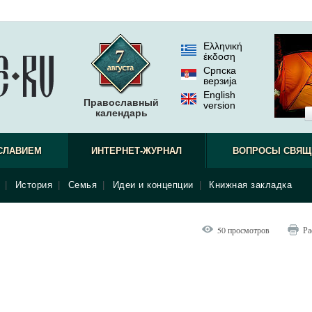
Ελληνική
έκδοση
Српска
верзиjа
English
Православный
version
календарь
СЛАВИЕМ
ИНТЕРНЕТ-ЖУРНАЛ
ВОПРОСЫ СВЯЩ
|
История
|
Семья
|
Идеи и концепции
|
Книжная закладка
50 просмотров
Ра