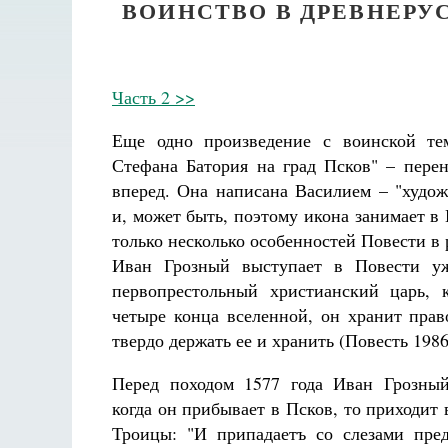
ВОИНСТВО В ДРЕВНЕРУ
Часть 2 >>
Еще одно произведение с воинской те
Стефана Батория на град Псков" – перен
вперед. Она написана Василием – "художе
и, может быть, поэтому икона занимает в
только несколько особенностей Повести в
Иван Грозный выступает в Повести уж
первопрестольный христианский царь, 
четыре конца вселенной, он хранит прав
твердо держать ее и хранить (Повесть 1986
Перед походом 1577 года Иван Грозный
Разлуки не будет
Фредерика де Грааф
когда он прибывает в Псков, то приходит
Троицы: "И припадаетъ со слезами пре