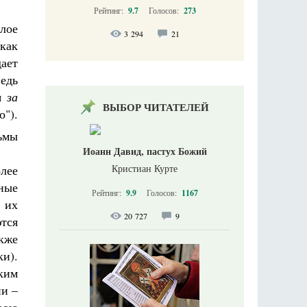
Рейтинг:
9.7
Голосов:
273
лое
3 294
21
 как
ает
едь
бя
за
ВЫБОР ЧИТАТЕЛЕЙ
о").
ьмы
Иоанн Давид, пастух Божий
Кристиан Курте
лее
ные
Рейтинг:
9.9
Голосов:
1167
 их
20 727
9
тся
акже
ки).
ким
ни –