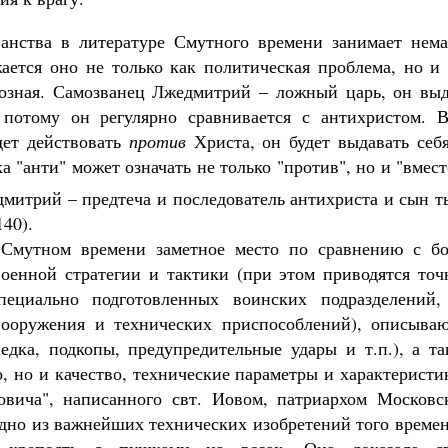
анства в литературе Смутного времени занимает нема
жается оно не только как политическая проблема, но и
озная. Самозванец Лжедмитрий – ложный царь, он выд
 потому он регулярно сравнивается с антихристом. В
дет действовать
против
Христа, он будет выдавать се
а "анти" может означать не только "против", но и "вмест
итрий – предтеча и последователь антихриста и сын т
140).
 Смутном времени заметное место по сравнению с бо
оенной стратегии и тактики (при этом приводятся точ
пециально подготовленных воинских подразделений,
вооружения и технических приспособлений), описываю
ведка, подкопы, предупредительные удары и т.п.), а т
, но и качество, технические параметры и характеристи
вича", написанного свт. Иовом, патриархом Московс
одно из важнейших технических изобретений того време