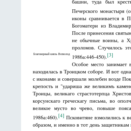
башни, туда был крест
Печерского монастыря (о
иконы сравнивается в П
Богоматери из Владимир
После принесения святынь
не обычные воины, а Хр
проломов. Случилось эт
[3]
Благоверный князь Всеволод
1986а:446-450).
Особое место занимает 
находилась в Троицком соборе. И вот одн
с иконами и совершали молебен возде Пок
крепость и "удариша же великимъ камен
Троицы, великаго страстотерпца Христо
корсунскаго греческагу письма, во опо
великое мусто во чрево, повыше пояса
[4]
1986а:460).
Псковитяне взмолились к в
образом, и именно в тот день защитникам 