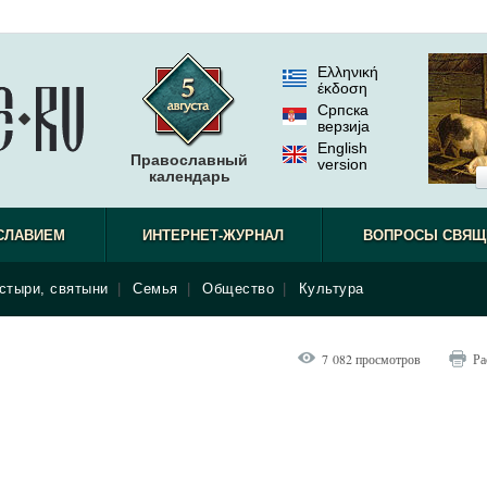
Ελληνική
έκδοση
Српска
верзиjа
English
Православный
version
календарь
СЛАВИЕМ
ИНТЕРНЕТ-ЖУРНАЛ
ВОПРОСЫ СВЯЩ
стыри, святыни
|
Семья
|
Общество
|
Культура
7 082 просмотров
Ра