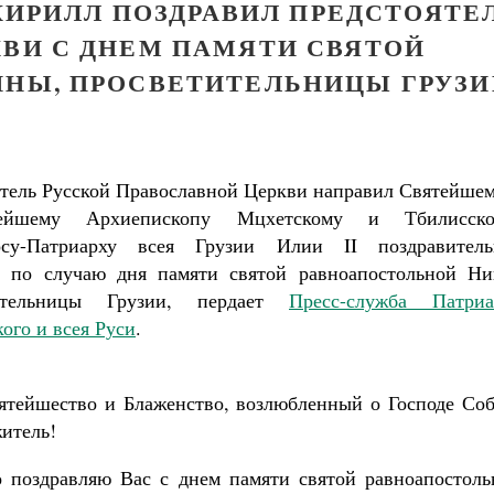
КИРИЛЛ ПОЗДРАВИЛ ПРЕДСТОЯТЕ
КВИ С ДНЕМ ПАМЯТИ СВЯТОЙ
ИНЫ, ПРОСВЕТИТЕЛЬНИЦЫ ГРУЗИ
тель Русской Православной Церкви направил Святейшем
нейшему Архиепископу Мцхетскому и Тбилисско
осу-Патриарху всея Грузии Илии II поздравитель
е по случаю дня памяти святой равноапостольной Ни
Как найти своё место в жизни
тительницы Грузии, пердает
Пресс-служба Патриа
Кирилл Мурышев
ого и всея Руси
.
тейшество и Блаженство, возлюбленный о Господе Соб
итель!
 поздравляю Вас с днем памяти святой равноапостоль
Великомученик Георгий Победоносец. Н
святого