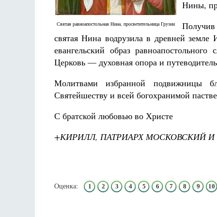
Нины, пр
Разлуки не будет
Фредерика де Грааф
Получив
Святая равноапостольная Нина, просветительница Грузии
святая Нина водрузила в древней земле 
евангельский образ равноапостольного 
Церковь — духовная опора и путеводитель
Молитвами избранной подвижницы бл
Святейшеству и всей богохранимой паств
С братской любовью во Христе
+КИРИЛЛ, ПАТРИАРХ МОСКОВСКИЙ И 
Оценка:
1
2
3
4
5
6
7
8
9
10