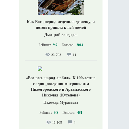
Как Богородица исцелила девочку, а
потом пришла к ней домой
Дмитрий Злодорев
Рейтинг:
9.9
Голосов:
2014
23 702
11
«Его весь народ любил». К 100-летию
со дня рождения митрополита
Нижегородского и Арзамасского
Николая (Кутепова)
Надежда Муравьева
Рейтинг:
9.8
Голосов:
481
13 108
4