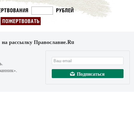
 на рассылку Православие.Ru
ь.
ранник».