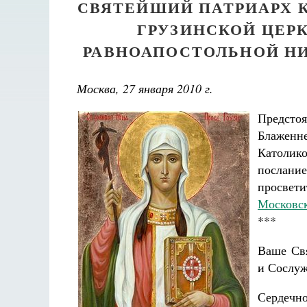
СВЯТЕЙШИЙ ПАТРИАРХ 
ГРУЗИНСКОЙ ЦЕР
РАВНОАПОСТОЛЬНОЙ Н
Москва, 27 января 2010 г.
Предстоя
Блажен
Католик
послани
просве
Московск
***
Ваше Свя
и Сослуж
Сердечно