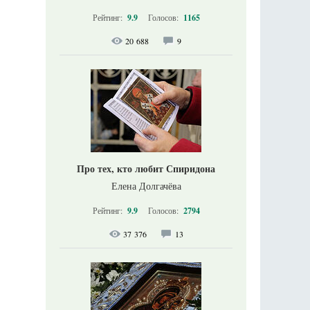
Рейтинг:
9.9
Голосов:
1165
20 688
9
Про тех, кто любит Спиридона
Елена Долгачёва
Рейтинг:
9.9
Голосов:
2794
37 376
13