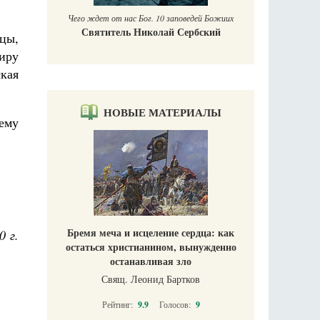
Чего ждет от нас Бог. 10 заповедей Божиих
Святитель Николай Сербский
цы,
иру
кая
НОВЫЕ МАТЕРИАЛЫ
ему
Бремя меча и исцеление сердца: как
0 г.
остаться христианином, вынужденно
останавливая зло
Свящ. Леонид Бартков
Рейтинг:
9.9
Голосов:
9