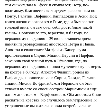
там он жил, там в Эфесе и скончался; Петр, по-
видимому, благовествовал иудеям, рассеянным по
Понту, Галатии, Вифинии, Каппадокии и Асии. Под
конец жизни он оказался в Риме, где и был распят
головой вниз: он сам счел себя достойным такой
казни». Произошло это, вероятно, в 67 году, по
церковному преданию – 29 июня, ставшем днем
памяти первоверховных апостолов Петра и Павла.
Апостол и евангелист Матфей из Капернаума
проповедовал в Сирии, Мидии, Персии и Парфии,
закончив свой земной путь в Эфиопии, где, по
церковному преданию, принял мученическую смерть
на костре в 60 году. Апостол Филипп, родом из
Вифсаиды, проповедовал в Сирии, Элладе, Галилее,
Лидии, Мисии. Во фригийском Иераполе он был
схвачен вместе со своей сестрой Мариамной и еще
одним апостолом – Варфоломеем. Оба апостола были
распяты на крестах, но случилось землетрясение, и
устрашенные им жители города потребовали от