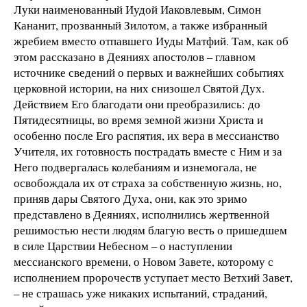
Луки наименованный Иудой Иаковлевым, Симон
Кананит, прозванный Зилотом, а также избранный
жребием вместо отпавшего Иуды Матфий. Там, как об
этом рассказано в Деяниях апостолов – главном
источнике сведений о первых и важнейших событиях
церковной истории, на них снизошел Святой Дух.
Действием Его благодати они преобразились: до
Пятидесятницы, во время земной жизни Христа и
особенно после Его распятия, их вера в мессианство
Учителя, их готовность пострадать вместе с Ним и за
Него подвергалась колебаниям и изнемогала, не
освобождала их от страха за собственную жизнь, но,
приняв дары Святого Духа, они, как это зримо
представлено в Деяниях, исполнились жертвенной
решимостью нести людям благую весть о пришедшем
в силе Царствии Небесном – о наступлении
мессианского времени, о Новом Завете, которому с
исполнением пророчеств уступает место Ветхий Завет,
– не страшась уже никаких испытаний, страданий,