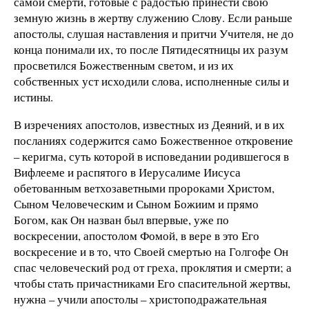
самой смерти, готовые с радостью принести свою
земную жизнь в жертву служению Слову. Если раньше
апостолы, слушая наставления и притчи Учителя, не до
конца понимали их, то после Пятидесятницы их разум
просветился Божественным светом, и из их
собственных уст исходили слова, исполненные силы и
истины.
В изречениях апостолов, известных из Деяний, и в их
посланиях содержится само Божественное откровение
– керигма, суть которой в исповедании родившегося в
Вифлееме и распятого в Иерусалиме Иисуса
обетованным ветхозаветными пророками Христом,
Сыном Человеческим и Сыном Божиим и прямо
Богом, как Он назван был впервые, уже по
воскресении, апостолом Фомой, в вере в это Его
воскресение и в то, что Своей смертью на Голгофе Он
спас человеческий род от греха, проклятия и смерти; а
чтобы стать причастниками Его спасительной жертвы,
нужна – учили апостолы – христоподражательная