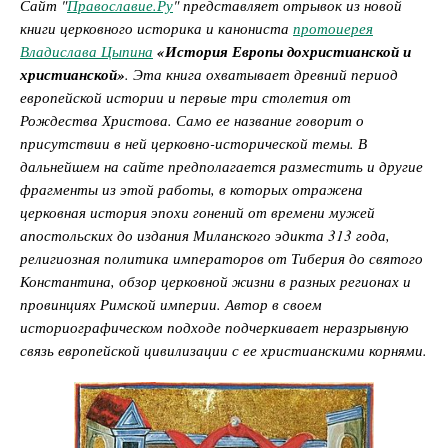
Сайт "
Православие.Ру
" представляет отрывок из новой
книги церковного историка и канониста
протоиерея
Владислава Цыпина
«История Европы дохристианской и
христианской»
.
Эта книга охватывает древний период
европейской истории и первые три столетия от
Рождества Христова. Само ее название говорит о
присутствии в ней церковно-исторической темы. В
дальнейшем на сайте предполагается разместить и другие
фрагменты из этой работы, в которых отражена
церковная история эпохи гонений от времени мужей
апостольских до издания Миланского эдикта 313 года,
религиозная политика императоров от Тиберия до святого
Константина, обзор церковной жизни в разных регионах и
провинциях Римской империи. Автор в своем
историографическом подходе подчеркивает неразрывную
связь европейской цивилизации с ее христианскими корнями.