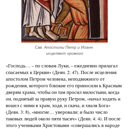
Свв. Апостолы Петр и Иоанн 
исцеляют хромого
«Господь… – по словам Луки, – ежедневно прилагал
спасаемых к Церкви» (Деян. 2: 47). После исцеления
апостолом Петром человека, неподвижного от
рождения, которого близкие его приносили к Красным
дверям храма, чтобы он там просил милостыни, когда
он, поднятый за правую руку Петром, «начал ходить и
вошел с ними в храм, ходя, и скача, и хваля Бога»
(Деян. 3: 8), «многие… уверовали; и было число
таковых людей около пяти тысяч» (Деян. 4: 4). И после
этого учениками Христовыми «совершались в народе