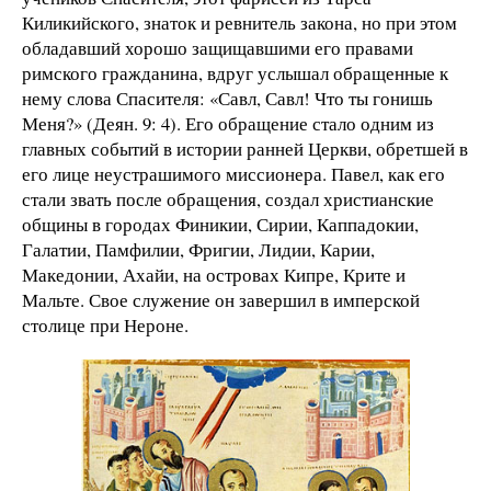
Киликийского, знаток и ревнитель закона, но при этом
обладавший хорошо защищавшими его правами
римского гражданина, вдруг услышал обращенные к
нему слова Спасителя: «Савл, Савл! Что ты гонишь
Меня?» (Деян. 9: 4). Его обращение стало одним из
главных событий в истории ранней Церкви, обретшей в
его лице неустрашимого миссионера. Павел, как его
стали звать после обращения, создал христианские
общины в городах Финикии, Сирии, Каппадокии,
Галатии, Памфилии, Фригии, Лидии, Карии,
Македонии, Ахайи, на островах Кипре, Крите и
Мальте. Свое служение он завершил в имперской
столице при Нероне.