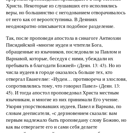
Христа. Некоторые из слушавших его исполнялись
веры, но большинство с негодованием отворачивалось
от него как от вероотступника. В Деяниях
неоднократно описывается подобное разделение.
Так, после проповеди апостола в синагоге Антиохии
Писидийской «многие иудеи и чтители Бога,
обращенные из язычников, последовали за Павлом и
Варнавой, которые, беседуя с ними, убеждали их
пребывать в благодати Божией» (Деян. 13: 43). Но из
числа иудеев в городе оказалось больше тех, кто
отвергал Евангелие: «Иудеи… противореча и злословя,
сопротивлялись тому, что говорил Павел» (Деян. 13:
45). И тогда апостол проповедовал Христа местным
язычникам, и многие из них принимали Его учение.
Укоряя упорствовавших иудеев, Павел и Варнава, по
словам дееписателя, «с дерзновением сказали: вам
первым надлежало быть проповедану слову Божию, но
как вы отвергаете его и сами себя делаете