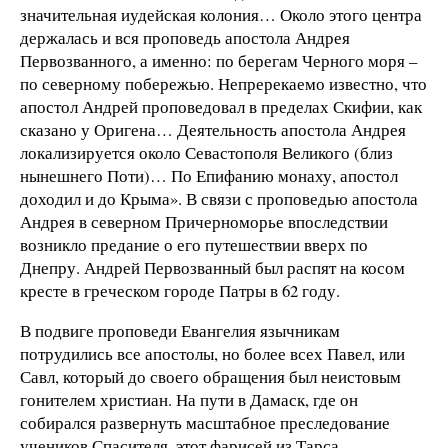
значительная иудейская колония… Около этого центра
держалась и вся проповедь апостола Андрея
Первозванного, а именно: по берегам Черного моря –
по северному побережью. Непререкаемо известно, что
апостол Андрей проповедовал в пределах Скифии, как
сказано у Оригена… Деятельность апостола Андрея
локализируется около Севастополя Великого (близ
нынешнего Поти)… По Епифанию монаху, апостол
доходил и до Крыма». В связи с проповедью апостола
Андрея в северном Причерноморье впоследствии
возникло предание о его путешествии вверх по
Днепру. Андрей Первозванный был распят на косом
кресте в греческом городе Патры в 62 году.
В подвиге проповеди Евангелия язычникам
потрудились все апостолы, но более всех Павел, или
Савл, который до своего обращения был неистовым
гонителем христиан. На пути в Дамаск, где он
собирался развернуть масштабное преследование
учеников Спасителя, этот фарисей из Тарса