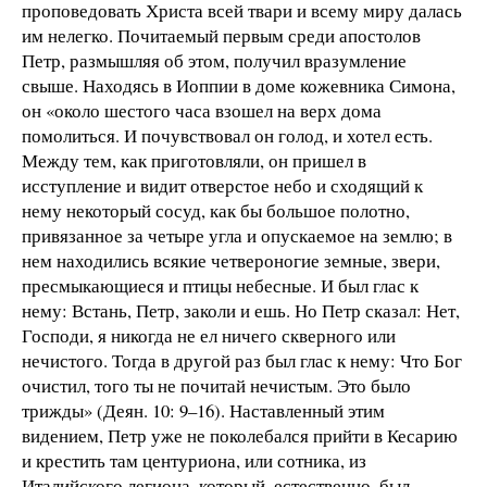
проповедовать Христа всей твари и всему миру далась
им нелегко. Почитаемый первым среди апостолов
Петр, размышляя об этом, получил вразумление
свыше. Находясь в Иоппии в доме кожевника Симона,
он «около шестого часа взошел на верх дома
помолиться. И почувствовал он голод, и хотел есть.
Между тем, как приготовляли, он пришел в
исступление и видит отверстое небо и сходящий к
нему некоторый сосуд, как бы большое полотно,
привязанное за четыре угла и опускаемое на землю; в
нем находились всякие четвероногие земные, звери,
пресмыкающиеся и птицы небесные. И был глас к
нему: Встань, Петр, заколи и ешь. Но Петр сказал: Нет,
Господи, я никогда не ел ничего скверного или
нечистого. Тогда в другой раз был глас к нему: Что Бог
очистил, того ты не почитай нечистым. Это было
трижды» (Деян. 10: 9–16). Наставленный этим
видением, Петр уже не поколебался прийти в Кесарию
и крестить там центуриона, или сотника, из
Италийского легиона, который, естественно, был