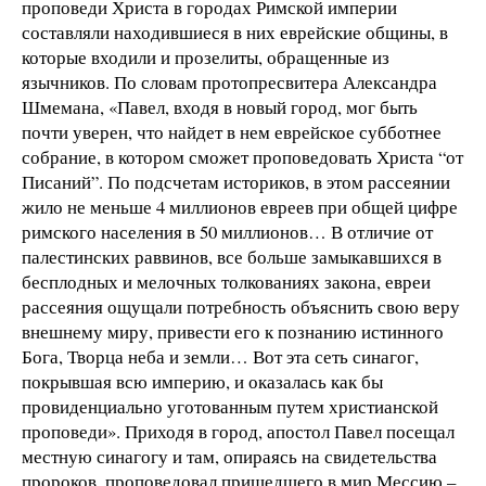
проповеди Христа в городах Римской империи
составляли находившиеся в них еврейские общины, в
которые входили и прозелиты, обращенные из
язычников. По словам протопресвитера Александра
Шмемана, «Павел, входя в новый город, мог быть
почти уверен, что найдет в нем еврейское субботнее
собрание, в котором сможет проповедовать Христа “от
Писаний”. По подсчетам историков, в этом рассеянии
жило не меньше 4 миллионов евреев при общей цифре
римского населения в 50 миллионов… В отличие от
палестинских раввинов, все больше замыкавшихся в
бесплодных и мелочных толкованиях закона, евреи
рассеяния ощущали потребность объяснить свою веру
внешнему миру, привести его к познанию истинного
Бога, Творца неба и земли… Вот эта сеть синагог,
покрывшая всю империю, и оказалась как бы
провиденциально уготованным путем христианской
проповеди». Приходя в город, апостол Павел посещал
местную синагогу и там, опираясь на свидетельства
пророков, проповедовал пришедшего в мир Мессию –