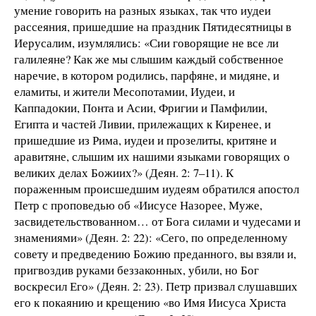
умение говорить на разных языках, так что иудеи
рассеяния, пришедшие на праздник Пятидесятницы в
Иерусалим, изумлялись: «Сии говорящие не все ли
галилеяне? Как же мы слышим каждый собственное
наречие, в котором родились, парфяне, и мидяне, и
еламиты, и жители Месопотамии, Иудеи, и
Каппадокии, Понта и Асии, Фригии и Памфилии,
Египта и частей Ливии, прилежащих к Киренее, и
пришедшие из Рима, иудеи и прозелиты, критяне и
аравитяне, слышим их нашими языками говорящих о
великих делах Божиих?» (Деян. 2: 7–11). К
пораженным происшедшим иудеям обратился апостол
Петр с проповедью об «Иисусе Назорее, Муже,
засвидетельствованном… от Бога силами и чудесами и
знамениями» (Деян. 2: 22): «Сего, по определенному
совету и предведению Божию преданного, вы взяли и,
пригвоздив руками беззаконных, убили, но Бог
воскресил Его» (Деян. 2: 23). Петр призвал слушавших
его к покаянию и крещению «во Имя Иисуса Христа