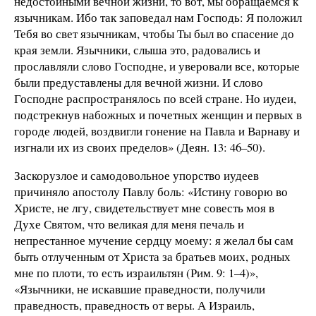
недостойными вечной жизни, то вот, мы обращаемся к
язычникам. Ибо так заповедал нам Господь: Я положил
Тебя во свет язычникам, чтобы Ты был во спасение до
края земли. Язычники, слыша это, радовались и
прославляли слово Господне, и уверовали все, которые
были предуставлены для вечной жизни. И слово
Господне распространялось по всей стране. Но иудеи,
подстрекнув набожных и почетных женщин и первых в
городе людей, воздвигли гонение на Павла и Варнаву и
изгнали их из своих пределов» (Деян. 13: 46–50).
Заскорузлое и самодовольное упорство иудеев
причиняло апостолу Павлу боль: «Истину говорю во
Христе, не лгу, свидетельствует мне совесть моя в
Духе Святом, что великая для меня печаль и
непрестанное мучение сердцу моему: я желал бы сам
быть отлученным от Христа за братьев моих, родных
мне по плоти, то есть израильтян (Рим. 9: 1–4)»,
«Язычники, не искавшие праведности, получили
праведность, праведность от веры. А Израиль,