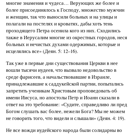
многие знамения и чудеса… Верующих же более и
более присоединялось к Господу, множество мужчин
и женщин, так что выносили больных и на улицы и
полагали на постелях и кроватях, дабы хоть тень
проходящего Петра осенила кого из них. Сходились
также в Иерусалим многие из окрестных городов, неся
больных и нечистых духами одержимых, которые и
исцелялись все» (Деян. 5: 12–16).
Так уже в первые дни существования Церкви в нее
вошли тысячи иудеев, что вызвало недовольство в
среде фарисеев, а начальствовавшие в Израиле,
принадлежавшие к саддукейской партии, попытались
запретить ученикам Христовым проповедовать об
имени Иисуса, но апостолы Петр и Иоанн сказали в
ответ на это требование: «Судите, справедливо ли пред
Богом слушать вас более, нежели Бога? Мы не можем
не говорить того, что видели и слышали» (Деян. 4: 19).
Не все вожди иудейского народа были солидарны во