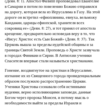
(Деян. 8: 1). Апостол Филипп проповедовал Евангелие
в Самарии и потом по повелению Божию отправился
на дорогу, которая вела из Иерусалима в Газу. На этой
дороге он встретил «ефиоплянина, евнуха, вельможу
Кандакии, царицы ефиопской, хранителя всех
сокровищ ее» (Деян. 8: 27), и тот принял от апостола
крещение, предварительно исповедав веру в то, что
«Иисус Христос есть Сын Божий» (Деян. 8: 37). Так
Церковь вышла за пределы иудейской общины и за
границы Святой Земли. Проповедь о Христе зазвучала
в городах Финикии и Сирии. В Антиохии ученики
Спасителя впервые стали называться христианами.
Гонение, воздвигнутое на христиан в Иерусалиме,
изгнание их из Священного города провиденциальным
образом послужило распространению Церкви.
Ученики Христовы сознавали себя истинными
иудеями, верно исполняющими заповеди, данные
Богом через пророка Моисея, и потому мысль о
необходимости выйти за пределы Израиля и