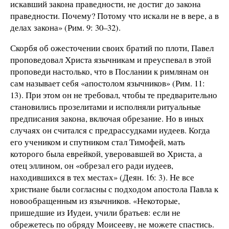
искавший закона праведности, не достиг до закона
праведности. Почему? Потому что искали не в вере, а в
делах закона» (Рим. 9: 30–32).
Скорбя об ожесточении своих братий по плоти, Павел
проповедовал Христа язычникам и преуспевал в этой
проповеди настолько, что в Послании к римлянам он
сам называет себя «апостолом язычников» (Рим. 11:
13). При этом он не требовал, чтобы те предварительно
становились прозелитами и исполняли ритуальные
предписания закона, включая обрезание. Но в иных
случаях он считался с предрассудками иудеев. Когда
его учеником и спутником стал Тимофей, мать
которого была еврейкой, уверовавшей во Христа, а
отец эллином, он «обрезал его ради иудеев,
находившихся в тех местах» (Деян. 16: 3). Не все
христиане были согласны с подходом апостола Павла к
новообращенным из язычников. «Некоторые,
пришедшие из Иудеи, учили братьев: если не
обрежетесь по обряду Моисееву, не можете спастись.