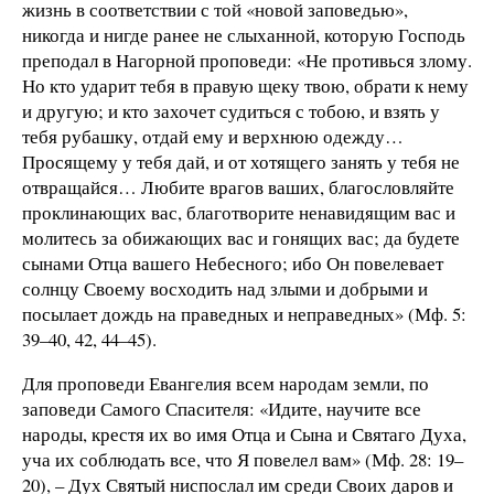
жизнь в соответствии с той «новой заповедью»,
никогда и нигде ранее не слыханной, которую Господь
преподал в Нагорной проповеди: «Не противься злому.
Но кто ударит тебя в правую щеку твою, обрати к нему
и другую; и кто захочет судиться с тобою, и взять у
тебя рубашку, отдай ему и верхнюю одежду…
Просящему у тебя дай, и от хотящего занять у тебя не
отвращайся… Любите врагов ваших, благословляйте
проклинающих вас, благотворите ненавидящим вас и
молитесь за обижающих вас и гонящих вас; да будете
сынами Отца вашего Небесного; ибо Он повелевает
солнцу Своему восходить над злыми и добрыми и
посылает дождь на праведных и неправедных» (Мф. 5:
39–40, 42, 44–45).
Для проповеди Евангелия всем народам земли, по
заповеди Самого Спасителя: «Идите, научите все
народы, крестя их во имя Отца и Сына и Святаго Духа,
уча их соблюдать все, что Я повелел вам» (Мф. 28: 19–
20), – Дух Святый ниспослал им среди Своих даров и