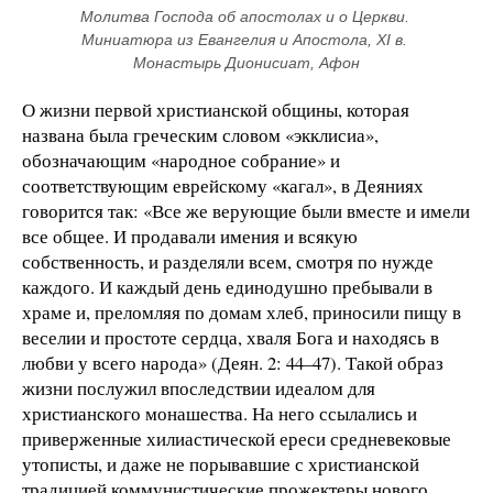
Молитва Господа об апостолах и о Церкви. 
Миниатюра из Евангелия и Апостола, XI в. 
Монастырь Дионисиат, Афон
О жизни первой христианской общины, которая
названа была греческим словом «экклисиа»,
обозначающим «народное собрание» и
соответствующим еврейскому «кагал», в Деяниях
говорится так: «Все же верующие были вместе и имели
все общее. И продавали имения и всякую
собственность, и разделяли всем, смотря по нужде
каждого. И каждый день единодушно пребывали в
храме и, преломляя по домам хлеб, приносили пищу в
веселии и простоте сердца, хваля Бога и находясь в
любви у всего народа» (Деян. 2: 44–47). Такой образ
жизни послужил впоследствии идеалом для
христианского монашества. На него ссылались и
приверженные хилиастической ереси средневековые
утописты, и даже не порывавшие с христианской
традицией коммунистические прожектеры нового