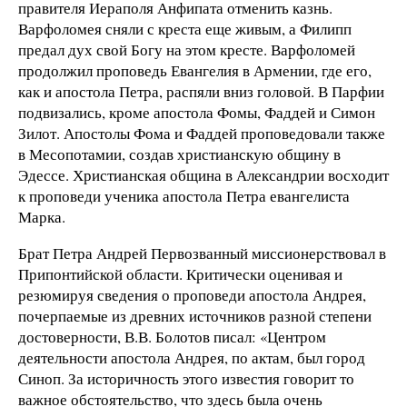
правителя Иераполя Анфипата отменить казнь.
Варфоломея сняли с креста еще живым, а Филипп
предал дух свой Богу на этом кресте. Варфоломей
продолжил проповедь Евангелия в Армении, где его,
как и апостола Петра, распяли вниз головой. В Парфии
подвизались, кроме апостола Фомы, Фаддей и Симон
Зилот. Апостолы Фома и Фаддей проповедовали также
в Месопотамии, создав христианскую общину в
Эдессе. Христианская община в Александрии восходит
к проповеди ученика апостола Петра евангелиста
Марка.
Брат Петра Андрей Первозванный миссионерствовал в
Припонтийской области. Критически оценивая и
резюмируя сведения о проповеди апостола Андрея,
почерпаемые из древних источников разной степени
достоверности, В.В. Болотов писал: «Центром
деятельности апостола Андрея, по актам, был город
Синоп. За историчность этого известия говорит то
важное обстоятельство, что здесь была очень