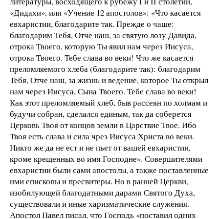
литературы, восходящего к рубежу I и II столетий,
«Дидахи», или «Учение 12 апостолов»: «Что касается
евхаристии, благодарите так. Прежде о чаше:
благодарим Тебя, Отче наш, за святую лозу Давида,
отрока Твоего, которую Ты явил нам через Иисуса,
отрока Твоего. Тебе слава во веки! Что же касается
преломляемого хлеба (благодарите так): благодарим
Тебя, Отче наш, за жизнь и ведение, которое Ты открыл
нам через Иисуса, Сына Твоего. Тебе слава во веки!
Как этот преломляемый хлеб, быв рассеян по холмам и
будучи собран, сделался единым, так да соберется
Церковь Твоя от концов земли в Царствие Твое. Ибо
Твоя есть слава и сила чрез Иисуса Христа во веки.
Никто же да не ест и не пьет от вашей евхаристии,
кроме крещенных во имя Господне». Совершителями
евхаристии были сами апостолы, а также поставленные
ими епископы и пресвитеры. Но в ранней Церкви,
изобилующей благодатными дарами Святого Духа,
существовали и иные харизматические служения.
Апостол Павел писал, что Господь «поставил одних