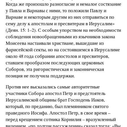
Когда же произошло разногласие и немалое состязание
у Павла и Варнавы с ними, то положили Павлу и
Варнаве и некоторым другим из них отправиться по
сему делу к апостолам и пресвитерам в Иерусалим»
(Деян. 15: 1–2). С особым упорством на необходимости
соблюдения новообращенными из язычников закона
Моисеева настаивали христиане, вышедшие из
фарисейской секты, но на состоявшемся в Иерусалиме
около 48 года собрании апостолов и пресвитеров,
ставшем прообразом последующих церковных
Соборов, эта ригористическая и законническая
позиция не получила поддержки.
Против нее высказались самые авторитетные
участники Собора апостол Петр и предстоятель
Иерусалимской общины брат Господень Иаков,
который, по преданию, был племянником святого
праведного Иосифа. Апостол Петр, в свое время –
перед крещением сотника Корнилия – вразумленный
видением, «по долгом рассуждении» сказал тогда: «Вы