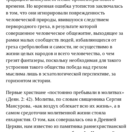
времени. Но коренная ошибка утопистов заключалась
в том, что они игнорировали поврежденность
человеческой природы, явившуюся следствием
первородного греха, в результате которой
совершенное человеческое общежитие, выходящее за
рамки малых сообществ людей, избавляющихся от
греха сребролюбия и самости, не осуществимо в
жизни целых народов и всего человечества, о чем
грезят фантазеры, поскольку необходимая для такого
устроения такого общества победа над грехом
мыслима лишь в эсхатологической перспективе, за
горизонтом истории.
Первые христиане «постоянно пребывали в молитвах»
(Деян. 2: 42). Молитва, по словам священника Сергия
Мансурова, «как воздух облекает всю их жизнь», а в
самом средоточии молитвенной жизни стояла
евхаристия. О том, как совершалась она в Древней
Церкви, нам известно из памятника раннехристианской