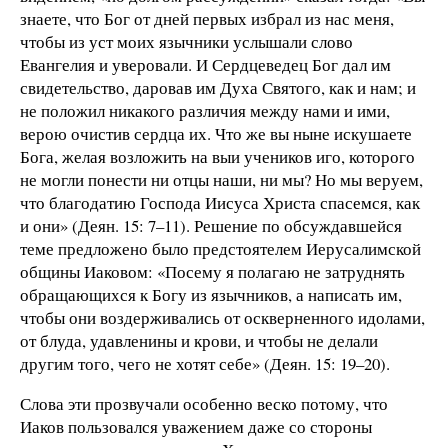
знаете, что Бог от дней первых избрал из нас меня,
чтобы из уст моих язычники услышали слово
Евангелия и уверовали. И Сердцеведец Бог дал им
свидетельство, даровав им Духа Святого, как и нам; и
не положил никакого различия между нами и ими,
верою очистив сердца их. Что же вы ныне искушаете
Бога, желая возложить на выи учеников иго, которого
не могли понести ни отцы наши, ни мы? Но мы веруем,
что благодатию Господа Иисуса Христа спасемся, как
и они» (Деян. 15: 7–11). Решение по обсуждавшейся
теме предложено было предстоятелем Иерусалимской
общины Иаковом: «Посему я полагаю не затруднять
обращающихся к Богу из язычников, а написать им,
чтобы они воздерживались от оскверненного идолами,
от блуда, удавленины и крови, и чтобы не делали
другим того, чего не хотят себе» (Деян. 15: 19–20).
Слова эти прозвучали особенно веско потому, что
Иаков пользовался уважением даже со стороны