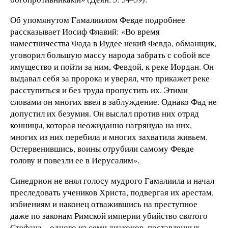
Об упомянутом Гамалиилом Февде подробнее
рассказывает Иосиф Флавий: «Во время
наместничества Фада в Иудее некий Февда, обманщик,
уговорил большую массу народа забрать с собой все
имущество и пойти за ним, Февдой, к реке Иордан. Он
выдавал себя за пророка и уверял, что прикажет реке
расступиться и без труда пропустить их. Этими
словами он многих ввел в заблуждение. Однако Фад не
допустил их безумия. Он выслал против них отряд
конницы, которая неожиданно нагрянула на них,
многих из них перебила и многих захватила живьем.
Остервенившись, воины отрубили самому Февде
голову и повезли ее в Иерусалим».
Синедрион не внял голосу мудрого Гамалиила и начал
преследовать учеников Христа, подвергая их арестам,
избиениям и наконец отважившись на преступное
даже по законам Римской империи убийство святого
Стефана – одного из семи диаконов, поставленных