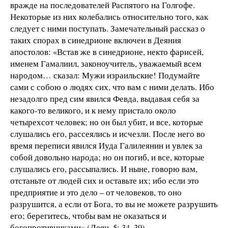
вражде на последователей Распятого на Голгофе.
Некоторые из них колебались относительно того, как
следует с ними поступать. Замечательный рассказ о
таких спорах в синедрионе включен в Деяния
апостолов: «Встав же в синедрионе, некто фарисей,
именем Гамалиил, законоучитель, уважаемый всем
народом… сказал: Мужи израильские! Подумайте
сами с собою о людях сих, что вам с ними делать. Ибо
незадолго пред сим явился Февда, выдавая себя за
какого-то великого, и к нему пристало около
четырехсот человек; но он был убит, и все, которые
слушались его, рассеялись и исчезли. После него во
время переписи явился Иуда Галилеянин и увлек за
собой довольно народа; но он погиб, и все, которые
слушались его, рассыпались. И ныне, говорю вам,
отстаньте от людей сих и оставьте их; ибо если это
предприятие и это дело – от человеков, то оно
разрушится, а если от Бога, то вы не можете разрушить
его; берегитесь, чтобы вам не оказаться и
богопротивниками» (Деян. 5: 34–39).