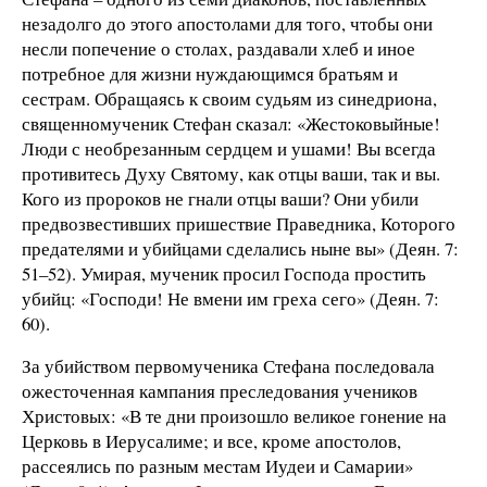
незадолго до этого апостолами для того, чтобы они
несли попечение о столах, раздавали хлеб и иное
потребное для жизни нуждающимся братьям и
сестрам. Обращаясь к своим судьям из синедриона,
священномученик Стефан сказал: «Жестоковыйные!
Люди с необрезанным сердцем и ушами! Вы всегда
противитесь Духу Святому, как отцы ваши, так и вы.
Кого из пророков не гнали отцы ваши? Они убили
предвозвестивших пришествие Праведника, Которого
предателями и убийцами сделались ныне вы» (Деян. 7:
51–52). Умирая, мученик просил Господа простить
убийц: «Господи! Не вмени им греха сего» (Деян. 7:
60).
За убийством первомученика Стефана последовала
ожесточенная кампания преследования учеников
Христовых: «В те дни произошло великое гонение на
Церковь в Иерусалиме; и все, кроме апостолов,
рассеялись по разным местам Иудеи и Самарии»