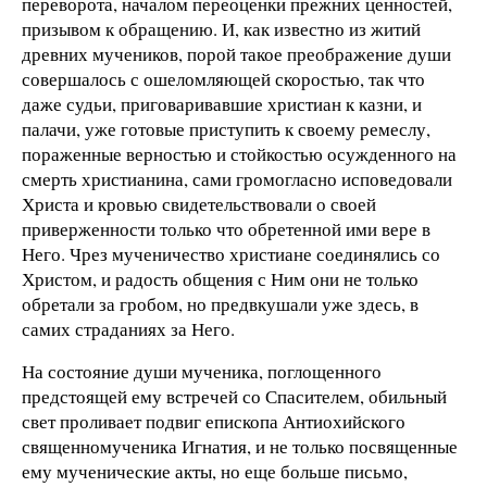
переворота, началом переоценки прежних ценностей,
призывом к обращению. И, как известно из житий
древних мучеников, порой такое преображение души
совершалось с ошеломляющей скоростью, так что
даже судьи, приговаривавшие христиан к казни, и
палачи, уже готовые приступить к своему ремеслу,
пораженные верностью и стойкостью осужденного на
смерть христианина, сами громогласно исповедовали
Христа и кровью свидетельствовали о своей
приверженности только что обретенной ими вере в
Него. Чрез мученичество христиане соединялись со
Христом, и радость общения с Ним они не только
обретали за гробом, но предвкушали уже здесь, в
самих страданиях за Него.
На состояние души мученика, поглощенного
предстоящей ему встречей со Спасителем, обильный
свет проливает подвиг епископа Антиохийского
священномученика Игнатия, и не только посвященные
ему мученические акты, но еще больше письмо,