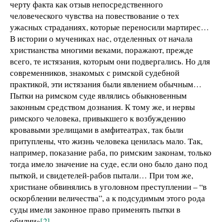
черту факта как отзыв непосредственного
человеческого чувства на повествование о тех
ужасных страданиях, которые переносили мартирес…
В истории о мучениках нас, отделенных от начала
христианства многими веками, поражают, прежде
всего, те истязания, которым они подвергались. Но для
современников, знакомых с римской судебной
практикой, эти истязания были явлением обычным…
Пытки на римском суде являлись обыкновенным
законным средством дознания. К тому же, и нервы
римского человека, привыкшего к возбуждению
кровавыми зрелищами в амфитеатрах, так были
притуплены, что жизнь человека ценилась мало. Так,
например, показание раба, по римским законам, только
тогда имело значение на суде, если оно было дано под
пыткой, и свидетелей-рабов пытали… При том же,
христиане обвинялись в уголовном преступлении – “в
оскорблении величества”, а к подсудимым этого рода
суды имели законное право применять пытки в
обилии»
[2]
.