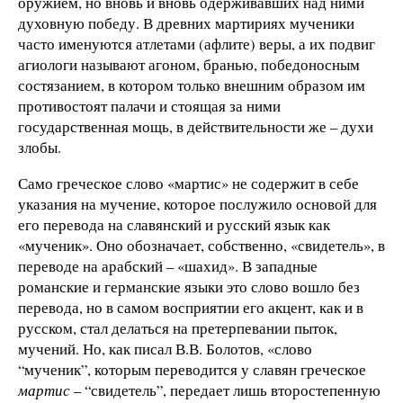
оружием, но вновь и вновь одерживавших над ними
духовную победу. В древних мартириях мученики
часто именуются атлетами (афлите) веры, а их подвиг
агиологи называют агоном, бранью, победоносным
состязанием, в котором только внешним образом им
противостоят палачи и стоящая за ними
государственная мощь, в действительности же – духи
злобы.
Само греческое слово «мартис» не содержит в себе
указания на мучение, которое послужило основой для
его перевода на славянский и русский язык как
«мученик». Оно обозначает, собственно, «свидетель», в
переводе на арабский – «шахид». В западные
романские и германские языки это слово вошло без
перевода, но в самом восприятии его акцент, как и в
русском, стал делаться на претерпевании пыток,
мучений. Но, как писал В.В. Болотов, «слово
“мученик”, которым переводится у славян греческое
мартис
– “свидетель”, передает лишь второстепенную