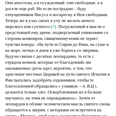
Они апостолы, а я осужденный: они свободные, а я
доселе еще раб. Но если пострадаю – буду
отпущенником Иисуса и воскресну в Нем свободным.
Теперь же в узах своих я учу не желать ничего
мирского или суетного»
[3]
. Погруженный в мысли о
предстоящей ему арене, подвергаемый унижениям со
стороны конвоиров, священномученик не теряет
чувства юмора: «На пути из Сирии до Рима, на суше и
на море, ночью и днем я уже борюсь со зверями,
будучи связан с десятью леопардами, то есть с
отрядом воинов, которые от благодеяний, им
оказываемых (речь идет, вероятно, о том, что
христиане местных Церквей на пути святого Игнатия в
Рим пытались задобрить охранников, чтобы те
благосклонней обращались с узником.
– п. В.Ц.
),
делаются только злее. Оскорблениями их я больше
научаюсь, но этим не оправдываюсь». Затем от
леопардов в облике человеческом мысль святого снова
обращается к зверям, с которыми он встретится на
арене: «Молюсь, чтоб они с жадностью бросились на