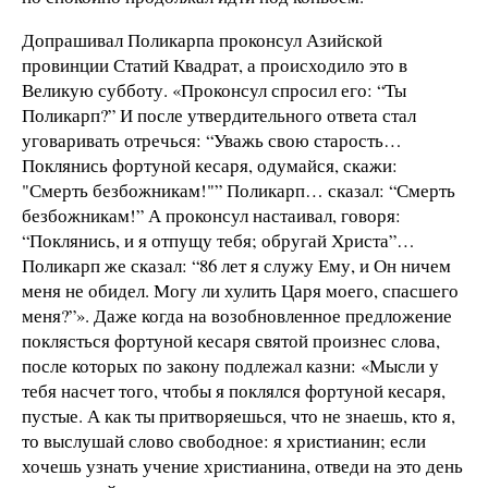
Допрашивал Поликарпа проконсул Азийской
провинции Статий Квадрат, а происходило это в
Великую субботу. «Проконсул спросил его: “Ты
Поликарп?” И после утвердительного ответа стал
уговаривать отречься: “Уважь свою старость…
Поклянись фортуной кесаря, одумайся, скажи:
"Смерть безбожникам!"” Поликарп… сказал: “Смерть
безбожникам!” А проконсул настаивал, говоря:
“Поклянись, и я отпущу тебя; обругай Христа”…
Поликарп же сказал: “86 лет я служу Ему, и Он ничем
меня не обидел. Могу ли хулить Царя моего, спасшего
меня?”». Даже когда на возобновленное предложение
поклясться фортуной кесаря святой произнес слова,
после которых по закону подлежал казни: «Мысли у
тебя насчет того, чтобы я поклялся фортуной кесаря,
пустые. А как ты притворяешься, что не знаешь, кто я,
то выслушай слово свободное: я христианин; если
хочешь узнать учение христианина, отведи на это день