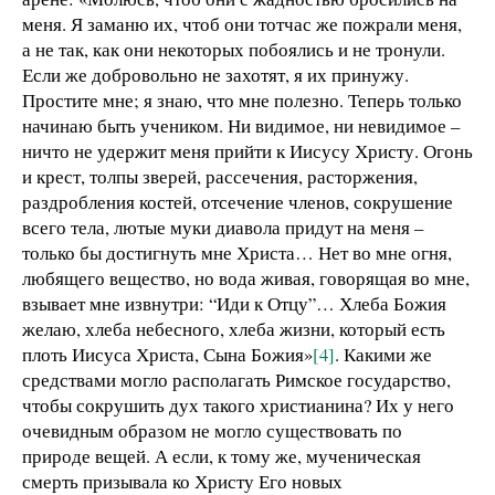
меня. Я заманю их, чтоб они тотчас же пожрали меня,
а не так, как они некоторых побоялись и не тронули.
Если же добровольно не захотят, я их принужу.
Простите мне; я знаю, что мне полезно. Теперь только
начинаю быть учеником. Ни видимое, ни невидимое –
ничто не удержит меня прийти к Иисусу Христу. Огонь
и крест, толпы зверей, рассечения, расторжения,
раздробления костей, отсечение членов, сокрушение
всего тела, лютые муки диавола придут на меня –
только бы достигнуть мне Христа… Нет во мне огня,
любящего вещество, но вода живая, говорящая во мне,
взывает мне извнутри: “Иди к Отцу”… Хлеба Божия
желаю, хлеба небесного, хлеба жизни, который есть
плоть Иисуса Христа, Сына Божия»
[4]
. Какими же
средствами могло располагать Римское государство,
чтобы сокрушить дух такого христианина? Их у него
очевидным образом не могло существовать по
природе вещей. А если, к тому же, мученическая
смерть призывала ко Христу Его новых