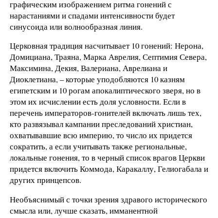
графическим изображением ритма гонений с
нарастаниями и спадами интенсивности будет
синусоида или волнообразная линия.
Церковная традиция насчитывает 10 гонений: Нерона,
Домициана, Траяна, Марка Аврелия, Септимия Севера,
Максимина, Декия, Валериана, Аврелиана и
Диоклетиана, – которые уподобляются 10 казням
египетским и 10 рогам апокалиптического зверя, но в
этом их исчислении есть доля условности. Если в
перечень императоров-гонителей включать лишь тех,
кто развязывал кампании преследований христиан,
охватывавшие всю империю, то число их придется
сократить, а если учитывать также региональные,
локальные гонения, то в черный список врагов Церкви
придется включить Коммода, Каракаллу, Гелиогабала и
других принцепсов.
Необъяснимый с точки зрения здравого исторического
смысла или, лучше сказать, имманентной