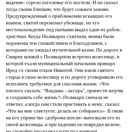
видение: горело изголовье его постели. И он сказал
тогда своим близким, что будет сожжен заживо.
Предупрежденный о приближении искавших его
воинов, святой переменил убежище, но его
местонахождение под пытками выдал один из рабов-
христиан. Когда Поликарпа схватили, воины были
поражены тем спокойствием и благодушием, с
которыми он ожидал мучительной казни. По дороге в
Смирну конвой с Поликарпом встретил колесницу, в
которой ехали муниципальный начальник иринарх
Ирод со своим отцом Никитой. Они взяли святого
старца в свою колесницу и по дороге уговаривали его
исполнить требуемое для спасения жизни: «Что
плохого сказать: “Владыка – кесарь”, принести жертву
и сохранить себе жизнь?» Поликарп сначала не
ответил, а когда они стали приставать к нему, сказал:
«Что вы мне советуете, делать не собираюсь». В гневе
на его упрямство «доброжелатели» вытолкали его из
своей колесницы, и при падении он повредил колено,
но спокойно продолжал идти под конвоем.