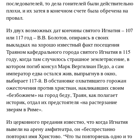
последователей, то дела гонителей были действительно
плохи, и их затея в конечном счете была обречена на
провал.
Из двух возможных дат кончины святого Игнатия – 107
или 117 год – В.В. Болотов, опираясь в своих
выкладках на хорошо известный факт посещения
Траяном кафедрального города святого Игнатия в 115
году, когда там случилось страшное землетрясение, в
котором погиб консул Марк Вергилиан Педо, а сам
император едва остался жив, выпрыгнув в окно,
выбирает 117-й. В обстановке охватившего горожан
ожесточения против христиан, накликавших своим
«безбожием» на город беду, Траян, как полагает
историк, отдал их предстоятеля «на растерзание
зверям в Риме».
Из церковного предания известно, что когда Игнатия
вывели на арену амфитеатра, он «беспрестанно
повторял имя Христово. “Что ты повторяешь одно и то