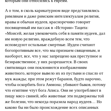
которым они относились к евреям.
А о том, в сколь карикатурном виде представлялись
римлянам и даже римским интеллектуалам религия,
нравы и обычаи иудеев, красноречиво говорит
посвященный им пассаж в «Истории» Тацита:
«Моисей, желая увековечить себя в памяти иудеев, дал
им новую религию, враждебную всем тем, что
исповедуют остальные смертные. Иудеи считают
богопротивным все, что мы признаем священным, и
наоборот, все, что у нас запрещено как преступное и
безнравственное, у них разрешается. В своих
святилищах они поклоняются изображениям
животного, которое вывело их из пустыни и спасло от
мук жажды; при этом режут баранов, будто нарочно,
чтобы оскорбить бога Аммона; убивают быков, потому
что египтяне чтут бога Аписа. Они не употребляют в
пищу мясо свиней, ибо животные эти подвержены той
же болезни, что некогда поразила народ иудеев… Но
каково бы ни было происхождение всех описанных