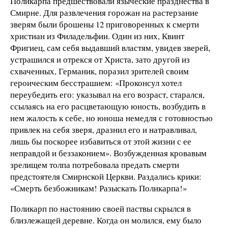
Поликарпа предшествовали языческие празднества в
Смирне. Для развлечения горожан на растерзание
зверям были брошены 12 приговоренных к смерти
христиан из Филадельфии. Один из них, Квинт
Фригиец, сам себя выдавший властям, увидев зверей,
устрашился и отрекся от Христа, зато другой из
схваченных, Германик, поразил зрителей своим
героическим бесстрашием: «Проконсул хотел
переубедить его: указывал на его возраст, старался,
ссылаясь на его расцветающую юность, возбудить в
нем жалость к себе, но юноша немедля с готовностью
привлек на себя зверя, дразнил его и натравливал,
лишь бы поскорее избавиться от этой жизни с ее
неправдой и беззаконием». Возбужденная кровавым
зрелищем толпа потребовала предать смерти
предстоятеля Смирнской Церкви. Раздались крики:
«Смерть безбожникам! Разыскать Поликарпа!»
Поликарп по настоянию своей паствы скрылся в
близлежащей деревне. Когда он молился, ему было