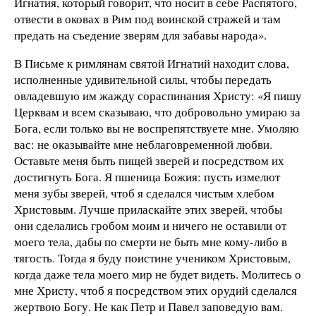
Игнатия, который говорит, что носит в себе Распятого,
отвести в оковах в Рим под воинской стражей и там
предать на съедение зверям для забавы народа».
В Письме к римлянам святой Игнатий находит слова,
исполненные удивительной силы, чтобы передать
овладевшую им жажду сораспинания Христу: «Я пишу
Церквам и всем сказываю, что добровольно умираю за
Бога, если только вы не воспрепятствуете мне. Умоляю
вас: не оказывайте мне неблаговременной любви.
Оставьте меня быть пищей зверей и посредством их
достигнуть Бога. Я пшеница Божия: пусть измелют
меня зубы зверей, чтоб я сделался чистым хлебом
Христовым. Лучше приласкайте этих зверей, чтобы
они сделались гробом моим и ничего не оставили от
моего тела, дабы по смерти не быть мне кому-либо в
тягость. Тогда я буду поистине учеником Христовым,
когда даже тела моего мир не будет видеть. Молитесь о
мне Христу, чтоб я посредством этих орудий сделался
жертвою Богу. Не как Петр и Павел заповедую вам.