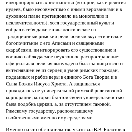
инкорпорировать христианство (которое, как и религия
иудеев, было несовместимо с иными верованиями и в
духовном плане претендовало на монополию и
исключительность), хотя государственный культ и
вобрал в себя даже столь экзотическое на
традиционный римский религиозный вкус египетское
богопочитание с его Аписами и священными
скарабеями, ни игнорировать его существование и
воочию наблюдаемое неуклонное распространение:
официальная религия вынуждена была защищаться от
вытеснявшей ее из сердец и умов римских граждан,
подданных и рабов веры в единого Бога Творца и в
Сына Божия Иисуса Христа. А защищаться
приходилось не универсальной римской религиозной
корпорации, которая бы этой своей универсальностью
была подобна церкви, а, за отсутствием таковой,
Римскому государству, располагавшему
свойственными именно ему средствами.
Именно на это обстоятельство указывал В.В. Болотов в