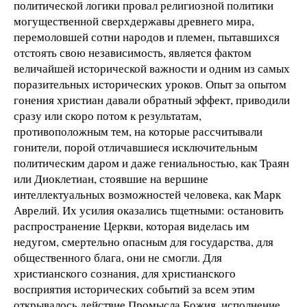
политической логики провал религиозной политики
могущественной сверхдержавы древнего мира,
перемоловшей сотни народов и племен, пытавшихся
отстоять свою независимость, является фактом
величайшей исторической важности и одним из самых
поразительных исторических уроков. Опыт за опытом
гонения христиан давали обратный эффект, приводили
сразу или скоро потом к результатам,
противоположным тем, на которые рассчитывали
гонители, порой отличавшиеся исключительным
политическим даром и даже гениальностью, как Траян
или Диоклетиан, стоявшие на вершине
интеллектуальных возможностей человека, как Марк
Аврелий. Их усилия оказались тщетными: остановить
распространение Церкви, которая виделась им
недугом, смертельно опасным для государства, для
общественного блага, они не смогли. Для
христианского сознания, для христианского
восприятия исторических событий за всем этим
открывалось действие Промысла Божия, исполнение