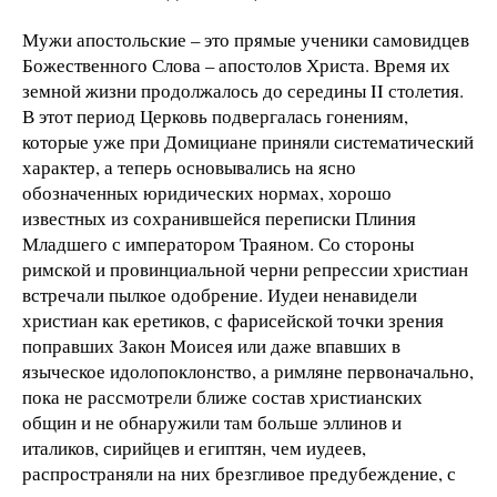
Мужи апостольские – это прямые ученики самовидцев
Божественного Слова – апостолов Христа. Время их
земной жизни продолжалось до середины II столетия.
В этот период Церковь подвергалась гонениям,
которые уже при Домициане приняли систематический
характер, а теперь основывались на ясно
обозначенных юридических нормах, хорошо
известных из сохранившейся переписки Плиния
Младшего с императором Траяном. Со стороны
римской и провинциальной черни репрессии христиан
встречали пылкое одобрение. Иудеи ненавидели
христиан как еретиков, с фарисейской точки зрения
поправших Закон Моисея или даже впавших в
языческое идолопоклонство, а римляне первоначально,
пока не рассмотрели ближе состав христианских
общин и не обнаружили там больше эллинов и
италиков, сирийцев и египтян, чем иудеев,
распространяли на них брезгливое предубеждение, с