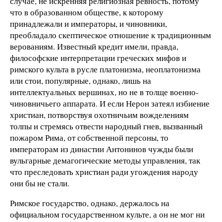
случае, не искренняя религиозная ревность, потому
что в образованном обществе, к которому
принадлежали и императоры, и чиновники,
преобладало скептическое отношение к традиционным
верованиям. Известный кредит имели, правда,
философские интерпретации греческих мифов и
римского культа в русле платонизма, неоплатонизма
или стои, популярные, однако, лишь на
интеллектуальных вершинах, но не в толще военно-
чиновничьего аппарата. И если Нерон затеял избиение
христиан, потворствуя охотничьим вожделениям
толпы и стремясь отвести народный гнев, вызванный
пожаром Рима, от собственной персоны, то
императорам из династии Антонинов чужды были
вульгарные демагогические методы управления, так
что преследовать христиан ради угождения народу
они бы не стали.
Римское государство, однако, держалось на
официальном государственном культе, а он не мог ни