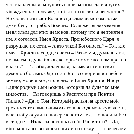
что стараешься нарушить наши законы, да и других
убеждаешь к тому же, чтобы они погибли несчастно? –
Никто не называет Богоносца злым демоном: злые
духи бегут от рабов Божиих. Если же ты называешь
меня злым для этих демонов, потому что я неприятен
им, я согласен. Имея Христа, Пренебесного Царя, я
разрушаю их сети. – А кто такой Богоносец? – Тот, кто
имеет Христа в сердце своем – Разве мы, думаешь ты,
не имеем в душе богов, которые помогают нам против
врагов? – Ты заблуждаешься, называя египетских
демонов богами. Один есть Бог, сотворивший небо и
землю, море и все, что в них, и Един Христос Иисус,
Единородный Сын Божий, Который да будет ко мне
милостив. – Ты говоришь о Распятом при Понтии
Пилате? – Да, о Том, Который распял на кресте мой
грех вместе с виновником его и всю демонскую лесть,
всю злобу осудил и поверг к ногам тех, кто носили Его
в сердце. – Итак, ты носишь в себе Распятого? – Да,
ибо написано: вселюся в них и похожду. – Повелеваем