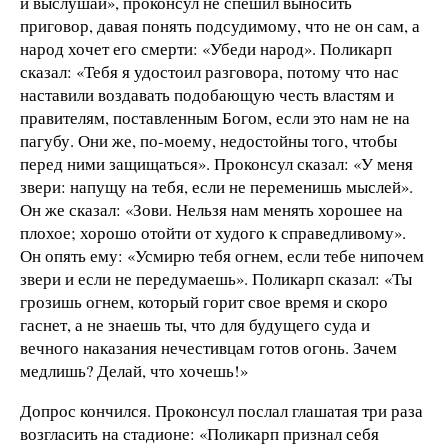
и выслушай», проконсул не спешил выносить
приговор, давая понять подсудимому, что не он сам, а
народ хочет его смерти: «Убеди народ». Поликарп
сказал: «Тебя я удостоил разговора, потому что нас
наставили воздавать подобающую честь властям и
правителям, поставленным Богом, если это нам не на
пагубу. Они же, по-моему, недостойны того, чтобы
перед ними защищаться». Проконсул сказал: «У меня
звери: напущу на тебя, если не переменишь мыслей».
Он же сказал: «Зови. Нельзя нам менять хорошее на
плохое; хорошо отойти от худого к справедливому».
Он опять ему: «Усмирю тебя огнем, если тебе нипочем
звери и если не передумаешь». Поликарп сказал: «Ты
грозишь огнем, который горит свое время и скоро
гаснет, а не знаешь ты, что для будущего суда и
вечного наказания нечестивцам готов огонь. Зачем
медлишь? Делай, что хочешь!»
Допрос кончился. Проконсул послал глашатая три раза
возгласить на стадионе: «Поликарп признал себя