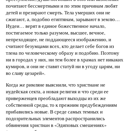
почитают бессмертными и по этим причинам любят
детей и презирают смерть. Тела умерших они не
сжигают, а, подобно египтянам, зарывают в землю…
Иудеи… верят в единое божественное начало,
постигаемое только разумом, высшее, вечное,
непреходящее, не поддающееся изображению, и
считают безумцами всех, кто делает себе богов из
тлена по человеческому образу и подобию. Поэтому
ни в городах у них, ни тем более в храмах нет никаких
кумиров, и они не ставят статуй ни в угоду царям, ни
во славу цезарей».
Когда же римляне выяснили, что христиане не
иудейская секта, а новая религия и что среди ее
приверженцев преобладают выходцы из их же
собственной среды, то к прежним предубеждениям
прибавились новые. В среде самых темных и
подозрительных элементов распространились
обвинения христиан в «Эдиповых смешениях»