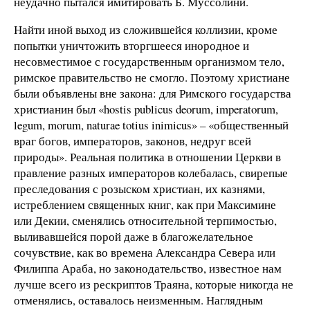
неудачно пытался имитировать Б. Муссолини.
Найти иной выход из сложившейся коллизии, кроме
попытки уничтожить вторгшееся инородное и
несовместимое с государственным организмом тело,
римское правительство не смогло. Поэтому христиане
были объявлены вне закона: для Римского государства
христианин был «hostis publicus deorum, imperatorum,
legum, morum, naturae totius inimicus» – «общественный
враг богов, императоров, законов, недруг всей
природы». Реальная политика в отношении Церкви в
правление разных императоров колебалась, свирепые
преследования с розыском христиан, их казнями,
истреблением священных книг, как при Максимине
или Декии, сменялись относительной терпимостью,
выливавшейся порой даже в благожелательное
сочувствие, как во времена Александра Севера или
Филиппа Араба, но законодательство, известное нам
лучше всего из рескриптов Траяна, которые никогда не
отменялись, оставалось неизменным. Наглядным