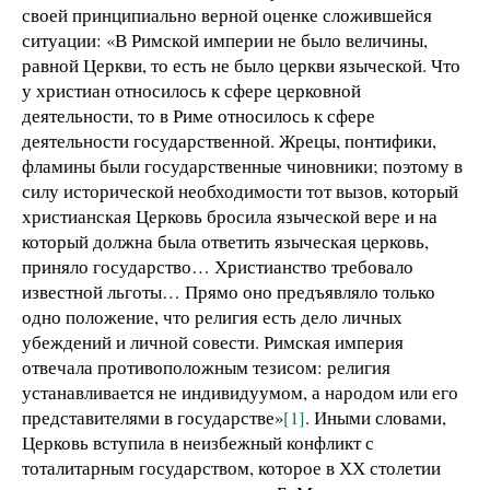
своей принципиально верной оценке сложившейся
ситуации: «В Римской империи не было величины,
равной Церкви, то есть не было церкви языческой. Что
у христиан относилось к сфере церковной
деятельности, то в Риме относилось к сфере
деятельности государственной. Жрецы, понтифики,
фламины были государственные чиновники; поэтому в
силу исторической необходимости тот вызов, который
христианская Церковь бросила языческой вере и на
который должна была ответить языческая церковь,
приняло государство… Христианство требовало
известной льготы… Прямо оно предъявляло только
одно положение, что религия есть дело личных
убеждений и личной совести. Римская империя
отвечала противоположным тезисом: религия
устанавливается не индивидуумом, а народом или его
представителями в государстве»
[1]
. Иными словами,
Церковь вступила в неизбежный конфликт с
тоталитарным государством, которое в ХХ столетии