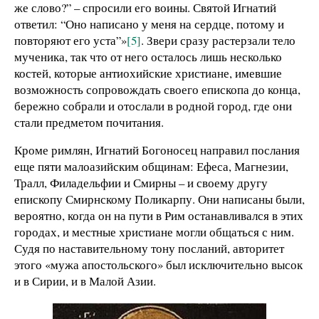
же слово?” – спросили его воины. Святой Игнатий
ответил: “Оно написано у меня на сердце, потому и
повторяют его уста”»
[5]
. Звери сразу растерзали тело
мученика, так что от него осталось лишь несколько
костей, которые антиохийские христиане, имевшие
возможность сопровождать своего епископа до конца,
бережно собрали и отослали в родной город, где они
стали предметом почитания.
Кроме римлян, Игнатий Богоносец направил послания
еще пяти малоазийским общинам: Ефеса, Магнезии,
Тралл, Филадельфии и Смирны – и своему другу
епископу Смирнскому Поликарпу. Они написаны были,
вероятно, когда он на пути в Рим останавливался в этих
городах, и местные христиане могли общаться с ним.
Судя по наставительному тону посланий, авторитет
этого «мужа апостольского» был исключительно высок
и в Сирии, и в Малой Азии.