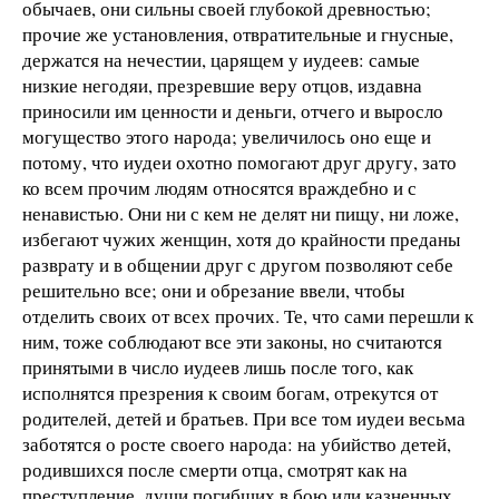
обычаев, они сильны своей глубокой древностью;
прочие же установления, отвратительные и гнусные,
держатся на нечестии, царящем у иудеев: самые
низкие негодяи, презревшие веру отцов, издавна
приносили им ценности и деньги, отчего и выросло
могущество этого народа; увеличилось оно еще и
потому, что иудеи охотно помогают друг другу, зато
ко всем прочим людям относятся враждебно и с
ненавистью. Они ни с кем не делят ни пищу, ни ложе,
избегают чужих женщин, хотя до крайности преданы
разврату и в общении друг с другом позволяют себе
решительно все; они и обрезание ввели, чтобы
отделить своих от всех прочих. Те, что сами перешли к
ним, тоже соблюдают все эти законы, но считаются
принятыми в число иудеев лишь после того, как
исполнятся презрения к своим богам, отрекутся от
родителей, детей и братьев. При все том иудеи весьма
заботятся о росте своего народа: на убийство детей,
родившихся после смерти отца, смотрят как на
преступление, души погибших в бою или казненных