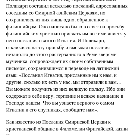
Поликарп составил несколько посланий, адресованных
соседним со Смирной азийским Церквям, но
сохранилось из них лишь одно, обращенное к
филиппийцам. Оно написано было в ответ на просьбу
филиппийских христиан прислать им все имевшиеся у
него послания святого Игнатия. И Поликарп,
откликаясь на эту просьбу и высылая послания
незадолго до этого растерзанного в Риме зверями
мученика, сопровождает их своим собственным
письмом, сохранившимся в переводе на латинский
язык: «Послания Игнатия, присланные им к нам, и
другие, сколько их есть у нас, мы отправили к вам…
Вы можете получить из них великую пользу. Ибо они
содержат в себе веру, терпение и всякое назидание в
Господе нашем. Что вы узнаете верного о самом
Игнатии и его спутниках, сообщите нам».
Как известно из Послания Смирнской Церкви к
христианской общине в Филомелии Фригийской, казни