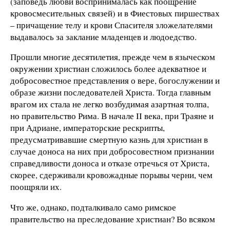
(заповедь любви воспринималась как поощрение
кровосмесительных связей) и в Фиестовых пиршествах
– причащение телу и крови Спасителя зложелателями
выдавалось за заклание младенцев и людоедство.
Прошли многие десятилетия, прежде чем в языческом
окружении христиан сложилось более адекватное и
добросовестное представления о вере, богослужении и
образе жизни последователей Христа. Тогда главным
врагом их стала не легко возбудимая азартная толпа,
но правительство Рима. В начале II века, при Траяне и
при Адриане, императорские рескрипты,
предусматривавшие смертную казнь для христиан в
случае доноса на них при добросовестном признании
справедливости доноса и отказе отречься от Христа,
скорее, сдерживали кровожадные порывы черни, чем
поощряли их.
Что же, однако, подталкивало само римское
правительство на преследование христиан? Во всяком