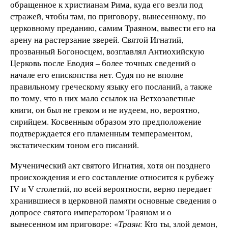
обращенное к христианам Рима, куда его везли под
стражей, чтобы там, по приговору, вынесенному, по
церковному преданию, самим Траяном, вывести его на
арену на растерзание зверей. Святой Игнатий,
прозванный Богоносцем, возглавлял Антиохийскую
Церковь после Еводия – более точных сведений о
начале его епископства нет. Судя по не вполне
правильному греческому языку его посланий, а также
по тому, что в них мало ссылок на Ветхозаветные
книги, он был не греком и не иудеем, но, вероятно,
сирийцем. Косвенным образом это предположение
подтверждается его пламенным темпераментом,
экстатическим тоном его писаний.
Мученический акт святого Игнатия, хотя он позднего
происхождения и его составление относится к рубежу
IV и V столетий, по всей вероятности, верно передает
хранившиеся в церковной памяти основные сведения о
допросе святого императором Траяном и о
вынесенном им приговоре: «
Траян
: Кто ты, злой демон,