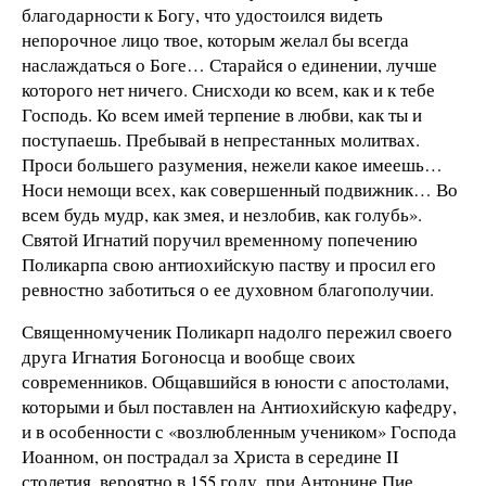
благодарности к Богу, что удостоился видеть
непорочное лицо твое, которым желал бы всегда
наслаждаться о Боге… Старайся о единении, лучше
которого нет ничего. Снисходи ко всем, как и к тебе
Господь. Ко всем имей терпение в любви, как ты и
поступаешь. Пребывай в непрестанных молитвах.
Проси большего разумения, нежели какое имеешь…
Носи немощи всех, как совершенный подвижник… Во
всем будь мудр, как змея, и незлобив, как голубь».
Святой Игнатий поручил временному попечению
Поликарпа свою антиохийскую паству и просил его
ревностно заботиться о ее духовном благополучии.
Священномученик Поликарп надолго пережил своего
друга Игнатия Богоносца и вообще своих
современников. Общавшийся в юности с апостолами,
которыми и был поставлен на Антиохийскую кафедру,
и в особенности с «возлюбленным учеником» Господа
Иоанном, он пострадал за Христа в середине II
столетия, вероятно в 155 году, при Антонине Пие.