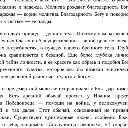
каяние и надежда. Молитва рождает благодарность Бог
надежда — корни молитвы. Благодарность Богу и покорн
и к святым — ее плоды.
ая из двух природ — души и тела. Поэтому нам разреше
 вечных благах и об осуществлении главной цели челове
х потребностях, о нуждах нашего бренного тела. Глуб
она сравнивается с бездной. Еще более глубока лично
ой тайне личности, в ее красоте как образа и подобия Б
еченного чувства, которое мы бы назвали мистичес
неизреченной радостью тех, кто с Богом.
, в предсмертной молитве испрашивали у Бога дар помо
ах. Есть древний обычай просить у Иоанна Предт
гия Победоносца — помощи на войне, у великомучен
й и так далее. Этот обычай, основанный на предан
ркви. Существуют чудотворные иконы, особенно Бож
 за себя, например: «Споручница грешных», «В скорбе