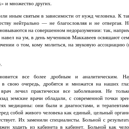
» и множество других.
 или иным святым в зависимости от нужд человека. К т
еству нейтрально — не благословляя и не отвергая. Н
сновываются на совершенном недоразумении: так, напри
н навел на ум, в день мучеников Маккавеев освящают се
ючении о том, кому молиться, на звуковую ассоциацию 
.
новится все более дробным и аналитическим. На
, в свою очередь, дробятся и множатся на наших глаз
врач лечил практически все заболевания. Не тольк
азад земские врачи обладали, с современной точки зре
тях медицины: они были и диагностами, и терапевтами
перед собой живого человека как единый, цельный орган
ествует. Их заменили специалисты. Больной с результа
жен ходить из кабинета в кабинет. Больной как чело