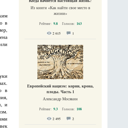
Когда начнется настоящая жизнь?
Из книги «Как найти свое место в
жизни​»
аким
о в
Рейтинг:
9.8
Голосов:
163
мер,
2 615
1
мена
(или
уки
ах.
Европейский нацизм: корни, крона,
о в
плоды. Часть 1
ния,
Александр Мосякин
, и
Рейтинг:
9.3
Голосов:
108
изм.
тами
2 495
2
век