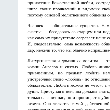
причастник Божественной любви, состра
шире своих проявлений и видимых свой
поэтому основой молитвенного общения со
Человек — общительное существо. Нам 
счастье — беседовать со старцем или по
как само их присутствие согревает наше се
И, следовательно, сама возможность об
дар, нежели то, что мы обычно испрашивае
Литургическая и домашняя молитва — это
жизни Ангелов и святых. Любовь лично
привязанным, но предмет любить нел
употребляем слово «любовь» по отношению
обладателем. Любить можно не «что», а 
души. Приступая к ней, мы должны знать,
только слышит нас, но и проницает глубин
ответа. Она является самой действенно
сродниками и своими в той семье, где о