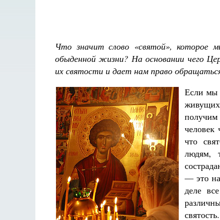
Что значит слово «святой», которое м
обыденной жизни? На основании чего Цер
их святости и дает нам право обращаться
Если мы 
живущих
получим
человек 
что свя
людям, 
сострада
— это на
деле вс
различн
Разлуки не будет
святость