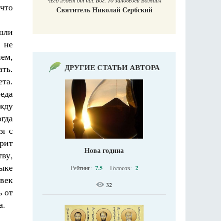
Чего ждет от нас Бог. 10 заповедей Божиих
что
Святитель Николай Сербский
шли
 не
ем,
ДРУГИЕ СТАТЬИ АВТОРА
ать.
ета.
реда
жду
огда
ся с
орит
Нова година
тву,
зыке
Рейтинг:
7.5
Голосов:
2
век
32
ь от
а.