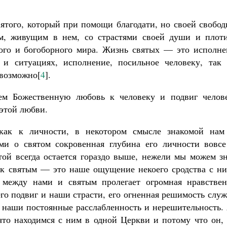
вятого, который при помощи благодати, но своей свобо
ом, живущим в нем, со страстями своей души и плоти
ого и богоборного мира. Жизнь святых — это исполне
 и ситуациях, исполнение, посильное человеку, так 
евозможно[
4
].
яем Божественную любовь к человеку и подвиг челове
 этой любви.
как к личности, в некотором смысле знакомой нам
ми о святом сокровенная глубина его личности вовсе
той всегда остается гораздо выше, нежели мы можем зн
 к святым — это наше ощущение некоего сродства с ни
, между нами и святым пролегает огромная нравствен
его подвиг и наши страсти, его огненная решимость слу
и наши постоянные расслабленность и нерешительность.
то находимся с ним в одной Церкви и потому что он, 