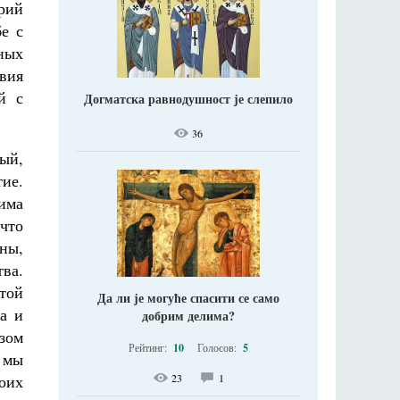
рий
е с
ных
вия
й с
Догматска равнодушност је слепило
36
ный,
ие.
жима
 что
ны,
тва.
той
Да ли је могуће спасити се само
на и
добрим делима?
зом
Рейтинг:
10
Голосов:
5
, мы
оих
23
1