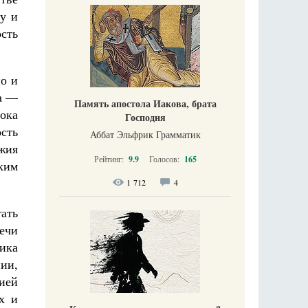
у и
ость
но и
ка —
Память апостола Иакова, брата
ока
Господня
сть
Аббат Эльфрик Грамматик
ожия
Рейтинг:
9.9
Голосов:
165
ким
1 712
4
гать
ечи
ика
ии,
ией
х и