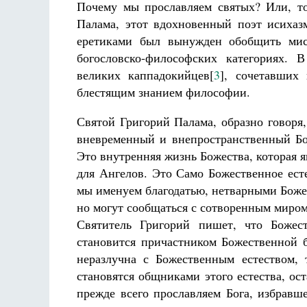
Почему мы прославляем святых? Или, то
Палама, этот вдохновенный поэт исихаз
еретиками был вынужден обобщить мис
богословско-философских категориях. 
великих каппадокийцев[
3
], сочетавших
блестящим знанием философии.
Святой Григорий Палама, образно говоря
вневременный и внепространственный Бо
Это внутренняя жизнь Божества, которая 
для Ангелов. Это Само Божественное ест
мы именуем благодатью, нетварными Боже
но могут сообщаться с сотворенным миром
Святитель Григорий пишет, что Божес
становится причастником Божественной б
неразлучна с Божественным естеством,
становятся общниками этого естества, ос
прежде всего прославляем Бога, избравш