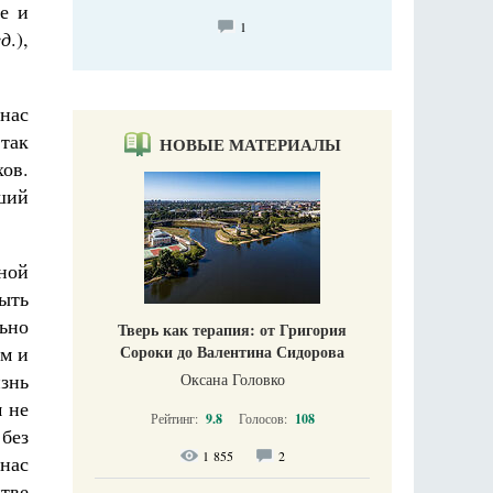
е и
1
ед
.),
нас
 так
НОВЫЕ МАТЕРИАЛЫ
хов.
ший
ной
ыть
ьно
Тверь как терапия: от Григория
ем и
Сороки до Валентина Сидорова
знь
Оксана Головко
м не
Рейтинг:
9.8
Голосов:
108
 без
1 855
2
нас
тве