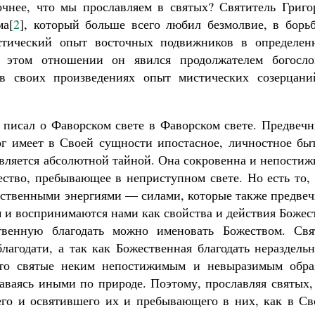
чнее, что мы прославляем в святых? Святитель Григо
ма[
2
], который больше всего любил безмолвие, в борьб
тический опыт восточных подвижников в определен
В этом отношении он явился продолжателем богосло
 в своих произведениях опыт мистических созерцани
, писал о Фаворском свете в Фаворском свете. Предвеч
г имеет в Своей сущности ипостасное, личностное быт
является абсолютной тайной. Она сокровенна и непости
ество, пребывающее в неприступном свете. Но есть то,
ственными энергиями — силами, которые также предвеч
 и воспринимаются нами как свойства и действия Божес
твенную благодать можно именовать Божеством. Свя
лагодати, а так как Божественная благодать нераздель
 то святые неким непостижимым и невыразимым обра
таваясь иными по природе. Поэтому, прославляя святых
его и освятившего их и пребывающего в них, как в Св