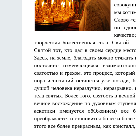
Фредерика де Грааф
совокупн
мы хотим
Слово «с
ни одног
качество
творческая Божественная сила. Святой —
Святой тот, кто дал в своем сердце мест
Здесь, на земле, благодать можно стяжат
постоянно изменяющихся взаимоотнош
святостью и грехом, это процесс, который
пора испытаний останется уже позади, 
душой человека неразлучно, неразрывно, н
тела святых. Более того, святость в вечно
вечное восхождение по духовным ступеня
аскетики именуется обОжением) все 
преображается и становится более и более
этого все более прекрасным, как кристалл