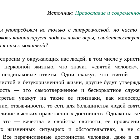
Источник:
Православие и современно
ы употребляем не только в литургической, но часто 
ковь канонизирует подвижников веры, свидетельствует
 к ним с молитвой?
спросим у окружающих нас людей, в том числе у христи
 церковной жизнью, что значит «святой человек»,
 неодинаковые ответы. Одни скажут, что святой — 
чистой и безукоризненной жизни, другие будут утвержд
тость — это самоотверженное и бескорыстное служе
третьи укажут на такие ее признаки, как милосерд
ние, отзывчивость, то есть для большинства людей свят
личие высоких нравственных достоинств. Однако на са
е это — качества и свойства святости, ее проявлени
Великомученик Георгий Победоносец. Н
ых жизненных ситуациях и обстоятельствах, а не с
святого
. Все перечисленные достоинства человека, даже в св
Роман Котов