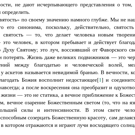
Как найти своё место в жизни
ости, не дают исчерпывающего представления о том, 
Кирилл Мурышев
 определить.
вятость» по своему значению намного глубже. Мы не на
о его синонима, поскольку, действительно, святость
; святость — то, что делает человека новым творени
 это человек, в котором пребывает и действует благод
о Духу Святому; это луч, воссиявший от Фаворского св
ь и потерять. Жизнь даже великих подвижников — это че
ений между благодатью и человеческой волей, ме
 у аскетов называется невидимой бранью. В вечности, к
благодать Божия восполнит недостающее[
1
] и соединит
авсегда; а после воскресения она преобразит и одухотв
й жизни — это не статика, а вечное приближение к Божес
м, вечное озарение Божественным светом (то, что на я
большей силы и интенсивности. В этом свете чело
 способным созерцать Божественную красоту, сам делаяс
, в котором отражаются и играют лучи восходящего солнц