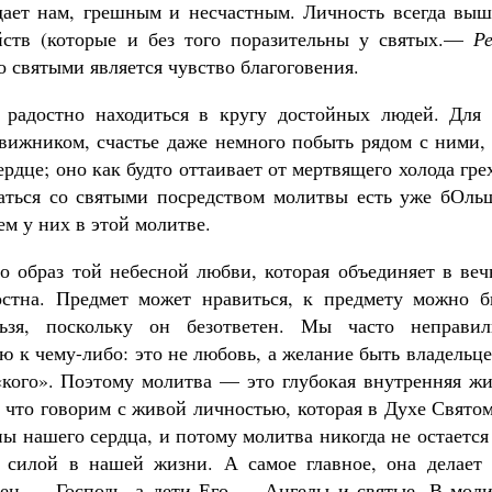
дает нам, грешным и несчастным. Личность всегда выш
ств (которые и без того поразительны у святых.—
Р
 святыми является чувство благоговения.
радостно находиться в кругу достойных людей. Для 
движником, счастье даже немного побыть рядом с ними,
рдце; оно как будто оттаивает от мертвящего холода гре
щаться со святыми посредством молитвы есть уже бОль
м у них в этой молитве.
 образ той небесной любви, которая объединяет в веч
стна. Предмет может нравиться, к предмету можно б
ьзя, поскольку он безответен. Мы часто неправил
 к чему-либо: это не любовь, а желание быть владельц
«кого». Поэтому молитва — это глубокая внутренняя жи
 что говорим с живой личностью, которая в Духе Свято
ы нашего сердца, и потому молитва никогда не остается
й силой в нашей жизни. А самое главное, она делает 
тец — Господь, а дети Его — Ангелы и святые. В моли