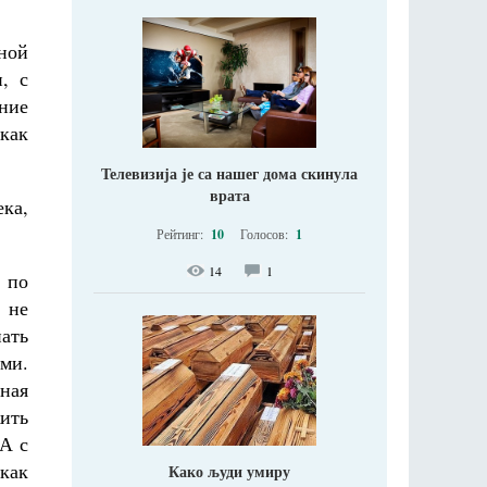
дной
, с
ние
как
Телевизија је са нашег дома скинула
врата
ка,
Рейтинг:
10
Голосов:
1
14
1
 по
 не
ать
ми.
ная
жить
 А с
как
Како људи умиру