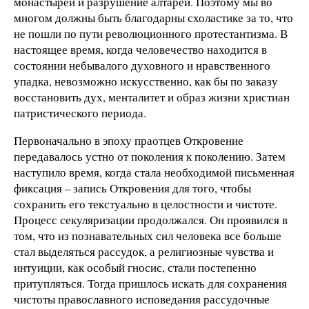
монастырей и разрушение алтарей. Поэтому мы во
многом должны быть благодарны схоластике за то, что
не пошли по пути революционного протестантизма. В
настоящее время, когда человечество находится в
состоянии небывалого духовного и нравственного
упадка, невозможно искусственно, как бы по заказу
восстановить дух, менталитет и образ жизни христиан
патристического периода.
Первоначально в эпоху праотцев Откровение
передавалось устно от поколения к поколению. Затем
наступило время, когда стала необходимой письменная
фиксация – запись Откровения для того, чтобы
сохранить его текстуально в целостности и чистоте.
Процесс секуляризации продолжался. Он проявился в
том, что из познавательных сил человека все больше
стал выделяться рассудок, а религиозные чувства и
интуиции, как особый гносис, стали постепенно
притупляться. Тогда пришлось искать для сохранения
чистоты православного исповедания рассудочные