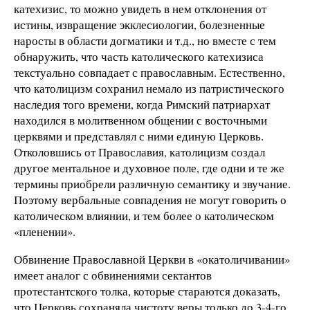
катехизис, то можно увидеть в нем отклонения от
истины, извращение экклесиологии, болезненные
наросты в области догматики и т.д., но вместе с тем
обнаружить, что часть католического катехизиса
текстуально совпадает с православным. Естественно,
что католицизм сохранил немало из патристического
наследия того времени, когда Римский патриархат
находился в молитвенном общении с восточными
церквями и представлял с ними единую Церковь.
Отколовшись от Православия, католицизм создал
другое ментальное и духовное поле, где одни и те же
термины приобрели различную семантику и звучание.
Поэтому вербальные совпадения не могут говорить о
католическом влиянии, и тем более о католическом
«пленении».
Обвинение Православной Церкви в «окатоличивании»
имеет аналог с обвинениями сектантов
протестантского толка, которые стараются доказать,
что Церковь сохраняла чистоту веры только до 3-4-го