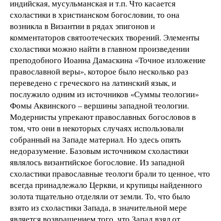
индийская, мусульманская и т.п. Что касается
схоластики в христианском богословии, то она
возникла в Византии в рядах эпигонов и
комментаторов святоотеческих творений. Элементы
схоластики можно найти в главном произведении
преподобного Иоанна Дамаскина «Точное изложение
православной веры», которое было несколько раз
переведено с греческого на латинский язык, и
послужило одним из источников «Суммы теологии»
Фомы Аквинского – вершины западной теологии.
Модернисты упрекают православных богословов в
том, что они в некоторых случаях использовали
собранный на Западе материал. Но здесь опять
недоразумение. Базовым источником схоластики
являлось византийское богословие. Из западной
схоластики православные теологи брали то ценное, что
всегда принадлежало Церкви, и крупицы найденного
золота тщательно отделяли от земли. То, что было
взято из схоластики Запада, в значительной мере
является возвращением того, что Запад взял от