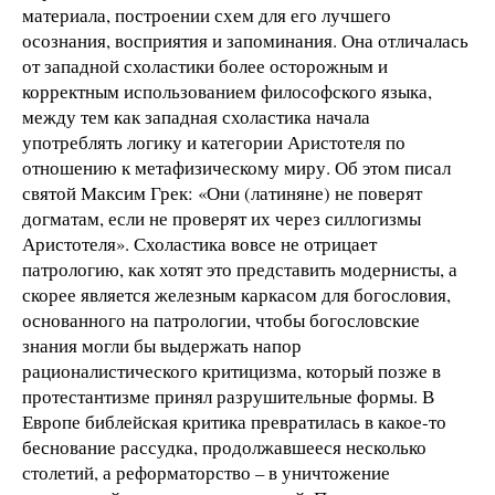
материала, построении схем для его лучшего
осознания, восприятия и запоминания. Она отличалась
от западной схоластики более осторожным и
корректным использованием философского языка,
между тем как западная схоластика начала
употреблять логику и категории Аристотеля по
отношению к метафизическому миру. Об этом писал
святой Максим Грек: «Они (латиняне) не поверят
догматам, если не проверят их через силлогизмы
Аристотеля». Схоластика вовсе не отрицает
патрологию, как хотят это представить модернисты, а
скорее является железным каркасом для богословия,
основанного на патрологии, чтобы богословские
знания могли бы выдержать напор
рационалистического критицизма, который позже в
протестантизме принял разрушительные формы. В
Европе библейская критика превратилась в какое-то
беснование рассудка, продолжавшееся несколько
столетий, а реформаторство – в уничтожение