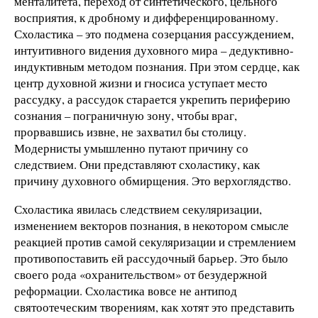
менталитета, переход от синтетического, цельного
восприятия, к дробному и дифференцированному.
Схоластика – это подмена созерцания рассуждением,
интуитивного видения духовного мира – дедуктивно-
индуктивным методом познания. При этом сердце, как
центр духовной жизни и гносиса уступает место
рассудку, а рассудок старается укрепить периферию
сознания – пограничную зону, чтобы враг,
прорвавшись извне, не захватил бы столицу.
Модернисты умышленно путают причину со
следствием. Они представляют схоластику, как
причину духовного обмирщения. Это верхоглядство.
Схоластика явилась следствием секуляризации,
изменением векторов познания, в некотором смысле
реакцией против самой секуляризации и стремлением
противопоставить ей рассудочный барьер. Это было
своего рода «охранительством» от безудержной
реформации. Схоластика вовсе не антипод
святоотеческим творениям, как хотят это представить