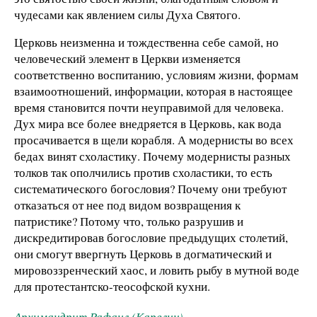
чудесами как явлением силы Духа Святого.
Церковь неизменна и тождественна себе самой, но
человеческий элемент в Церкви изменяется
соответственно воспитанию, условиям жизни, формам
взаимоотношений, информации, которая в настоящее
время становится почти неуправимой для человека.
Дух мира все более внедряется в Церковь, как вода
просачивается в щели корабля. А модернисты во всех
бедах винят схоластику. Почему модернисты разных
толков так ополчились против схоластики, то есть
систематического богословия? Почему они требуют
отказаться от нее под видом возвращения к
патристике? Потому что, только разрушив и
дискредитировав богословие предыдущих столетий,
они смогут ввергнуть Церковь в догматический и
мировоззренческий хаос, и ловить рыбу в мутной воде
для протестантско-теософской кухни.
Архимандрит Рафаил (Карелин)