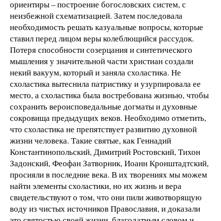
ориентиры – построение богословских систем, с
неизбежной схематизацией. Затем последовала
необходимость решать казуальные вопросы, которые
ставил перед лицом веры колеблющийся рассудок.
Потеря способности созерцания и синтетического
мышления у значительной части христиан создали
некий вакуум, который и заняла схоластика. Не
схоластика вытеснила патристику и узурпировала ее
место, а схоластика была востребована жизнью, чтобы
сохранить вероисповедальные догматы и духовные
сокровища предыдущих веков. Необходимо отметить,
что схоластика не препятствует развитию духовной
жизни человека. Такие святые, как Геннадий
Константинопольский, Димитрий Ростовский, Тихон
Задонский, Феофан Затворник, Иоанн Кронштадтский,
просияли в последние века. В их творениях мы можем
найти элементы схоластики, но их жизнь и вера
свидетельствуют о том, что они пили животворящую
воду из чистых источников Православия, и доказали
это святостью своей жизни, благодатным словом и