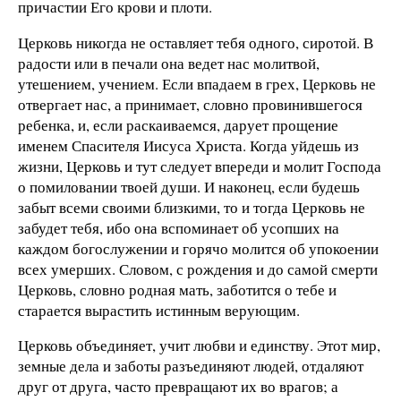
причастии Его крови и плоти.
Церковь никогда не оставляет тебя одного, сиротой. В
радости или в печали она ведет нас молитвой,
утешением, учением. Если впадаем в грех, Церковь не
отвергает нас, а принимает, словно провинившегося
ребенка, и, если раскаиваемся, дарует прощение
именем Спасителя Иисуса Христа. Когда уйдешь из
жизни, Церковь и тут следует впереди и молит Господа
о помиловании твоей души. И наконец, если будешь
забыт всеми своими близкими, то и тогда Церковь не
забудет тебя, ибо она вспоминает об усопших на
каждом богослужении и горячо молится об упокоении
всех умерших. Словом, с рождения и до самой смерти
Церковь, словно родная мать, заботится о тебе и
старается вырастить истинным верующим.
Церковь объединяет, учит любви и единству. Этот мир,
земные дела и заботы разъединяют людей, отдаляют
друг от друга, часто превращают их во врагов; а