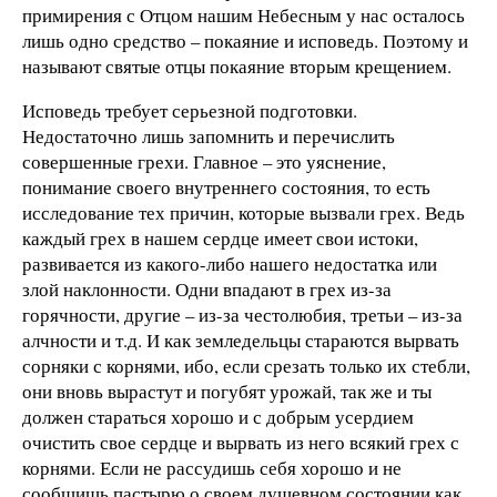
примирения с Отцом нашим Небесным у нас осталось
лишь одно средство – покаяние и исповедь. Поэтому и
называют святые отцы покаяние вторым крещением.
Исповедь требует серьезной подготовки.
Недостаточно лишь запомнить и перечислить
совершенные грехи. Главное – это уяснение,
понимание своего внутреннего состояния, то есть
исследование тех причин, которые вызвали грех. Ведь
каждый грех в нашем сердце имеет свои истоки,
развивается из какого-либо нашего недостатка или
злой наклонности. Одни впадают в грех из-за
горячности, другие – из-за честолюбия, третьи – из-за
алчности и т.д. И как земледельцы стараются вырвать
сорняки с корнями, ибо, если срезать только их стебли,
они вновь вырастут и погубят урожай, так же и ты
должен стараться хорошо и с добрым усердием
очистить свое сердце и вырвать из него всякий грех с
корнями. Если не рассудишь себя хорошо и не
сообщишь пастырю о своем душевном состоянии как