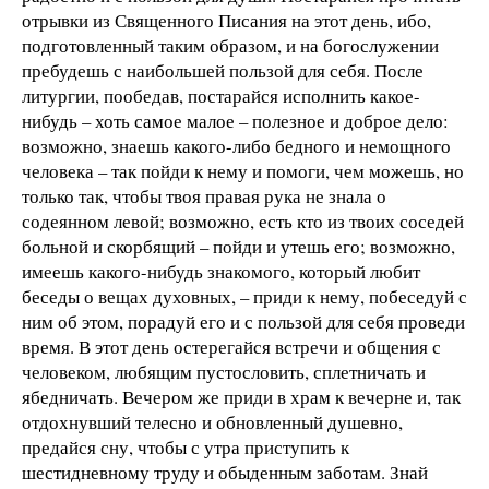
отрывки из Священного Писания на этот день, ибо,
подготовленный таким образом, и на богослужении
пребудешь с наибольшей пользой для себя. После
литургии, пообедав, постарайся исполнить какое-
нибудь – хоть самое малое – полезное и доброе дело:
возможно, знаешь какого-либо бедного и немощного
человека – так пойди к нему и помоги, чем можешь, но
только так, чтобы твоя правая рука не знала о
содеянном левой; возможно, есть кто из твоих соседей
больной и скорбящий – пойди и утешь его; возможно,
имеешь какого-нибудь знакомого, который любит
беседы о вещах духовных, – приди к нему, побеседуй с
ним об этом, порадуй его и с пользой для себя проведи
время. В этот день остерегайся встречи и общения с
человеком, любящим пустословить, сплетничать и
ябедничать. Вечером же приди в храм к вечерне и, так
отдохнувший телесно и обновленный душевно,
предайся сну, чтобы с утра приступить к
шестидневному труду и обыденным заботам. Знай