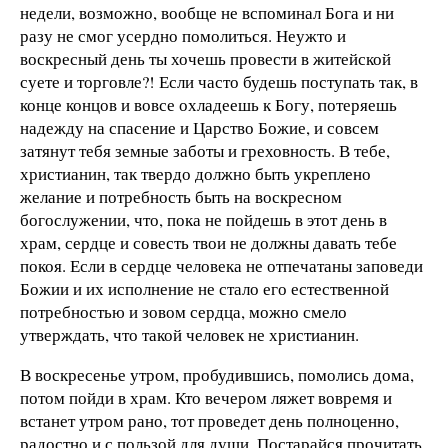
недели, возможно, вообще не вспоминал Бога и ни
разу не смог усердно помолиться. Неужто и
воскресный день ты хочешь провести в житейской
суете и торговле?! Если часто будешь поступать так, в
конце концов и вовсе охладеешь к Богу, потеряешь
надежду на спасение и Царство Божие, и совсем
затянут тебя земные заботы и греховность. В тебе,
христианин, так твердо должно быть укреплено
желание и потребность быть на воскресном
богослужении, что, пока не пойдешь в этот день в
храм, сердце и совесть твои не должны давать тебе
покоя. Если в сердце человека не отпечатаны заповеди
Божии и их исполнение не стало его естественной
потребностью и зовом сердца, можно смело
утверждать, что такой человек не христианин.
В воскресенье утром, пробудившись, помолись дома,
потом пойди в храм. Кто вечером ляжет вовремя и
встанет утром рано, тот проведет день полноценно,
радостно и с пользой для души. Постарайся прочитать