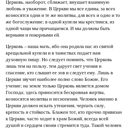
Церковь, наоборот, сближает, внушает взаимную
любовь и уважение. В Церкви мы все едины, за всех
возносятся одни и те же молитвы, для всех и одно и то
же богослужение; в одной купели мы крестимся, из
одной чащи мы причащаемся. И мы должны быть
верными и покорными ей.
Церковь – наша мать, ибо она родила нас из святой
крещальной купели и в таинствах подает нам
духовную пищу. Но следует помнить, что Церковь
лишь тем на пользу, тем дарует свет учения и
спасение, кто слышит ее зов и следует ему. Лишь в
Церкви звучит наиболее полно слово Божие, Его
учение; на земле только Церковь является домом
Господа; здесь приносится бескровная жертва,
возносятся молитвы и песнопения. Человек именно в
Церкви должен искать утешения, черпать силу,
крепость и стойкость. Блажен тот, кто прочно привязан
к Церкви, часто ходит в храм Божий, всегда всей
душой и сердцем своим стремится туда. Такой человек