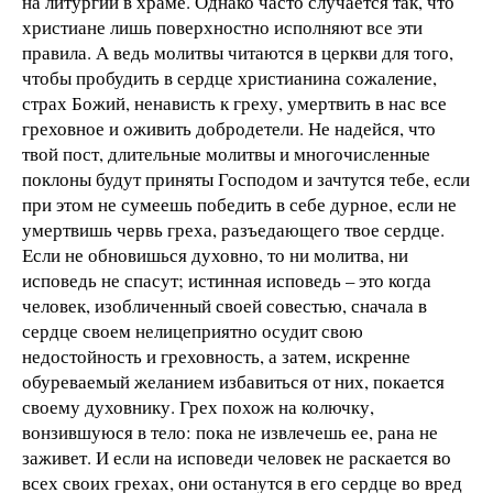
на литургии в храме. Однако часто случается так, что
христиане лишь поверхностно исполняют все эти
правила. А ведь молитвы читаются в церкви для того,
чтобы пробудить в сердце христианина сожаление,
страх Божий, ненависть к греху, умертвить в нас все
греховное и оживить добродетели. Не надейся, что
твой пост, длительные молитвы и многочисленные
поклоны будут приняты Господом и зачтутся тебе, если
при этом не сумеешь победить в себе дурное, если не
умертвишь червь греха, разъедающего твое сердце.
Если не обновишься духовно, то ни молитва, ни
исповедь не спасут; истинная исповедь – это когда
человек, изобличенный своей совестью, сначала в
сердце своем нелицеприятно осудит свою
недостойность и греховность, а затем, искренне
обуреваемый желанием избавиться от них, покается
своему духовнику. Грех похож на колючку,
вонзившуюся в тело: пока не извлечешь ее, рана не
заживет. И если на исповеди человек не раскается во
всех своих грехах, они останутся в его сердце во вред