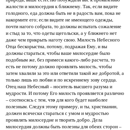
жалости и милосердия к ближнему. Так, если видите
голодного, еда должна быть не в радость вам, пока не
накормите его; если видите не имеющего одежды,
почти нагого собрата, то должны испытать сожаление
и стыд за то, что одеты щегольски, а у ближнего нет
даже чем прикрыть наготу свою. Милость Небесного
Отца бескорыстна, потому, подражая Ему, и вы
должны стараться, чтобы ваше милосердие было
подобным же, без примеси какого-либо расчета, то
есть не потому должно проявлять милость, чтобы
затем хвалили за это или ответили такой же добротой, а
только лишь из любви и по искреннему зову сердца.
Отец наш Небесный – носитель высшего разума и
мудрости. И потому Его милость проявляется различно
– соотносясь с тем, чт
о
для кого будет наиболее
полезным. Следуя этому примеру, и ты, христианин,
должен всячески стараться с умом и мудростью
проявлять милосердие и творить добро. Дела
милосердия должны быть полезны для обеих сторон –