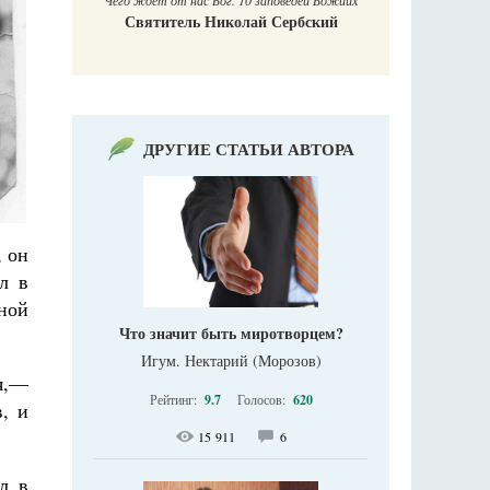
Чего ждет от нас Бог. 10 заповедей Божиих
Святитель Николай Сербский
ДРУГИЕ СТАТЬИ АВТОРА
, он
л в
дной
Что значит быть миротворцем?
Игум. Нектарий (Морозов)
я,—
Рейтинг:
9.7
Голосов:
620
, и
15 911
6
л в