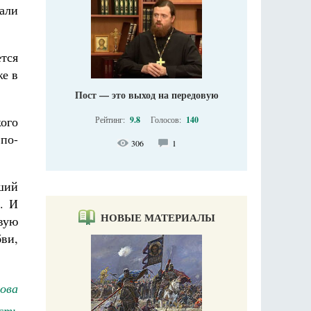
али
ется
же в
Пост — это выход на передовую
кого
Рейтинг:
9.8
Голосов:
140
по-
306
1
ший
. И
НОВЫЕ МАТЕРИАЛЫ
вую
бви,
ова
сть