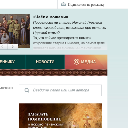
Подписаться на рассылку
«Чаёк с мощами»
Произносил ли старец Николай Гурьянов
слова «мощей нет, их сожгли» про останки
Царской семьи?
То, что сейчас преподается нам как
откровение старца Николая, на самом деле
является некими духовными фантазиями
рабы Божией Нины, которую никто никогда
ЕННИКУ
НОВОСТИ
МЕДИА
спечатать