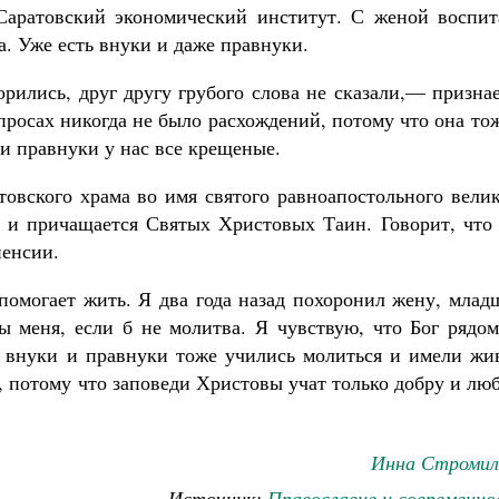
аратовский экономический институт. С женой воспит
. Уже есть внуки и даже правнуки.
орились, друг другу грубого слова не сказали,— призна
росах никогда не было расхождений, потому что она то
 и правнуки у нас все крещеные.
товского храма во имя святого равноапостольного вели
я и причащается Святых Христовых Таин. Говорит, что 
пенсии.
помогает жить. Я два года назад похоронил жену, млад
ы меня, если б не молитва. Я чувствую, что Бог рядом
и внуки и правнуки тоже учились молиться и имели жи
, потому что заповеди Христовы учат только добру и лю
Инна Стромил
Источник:
Православие и современно