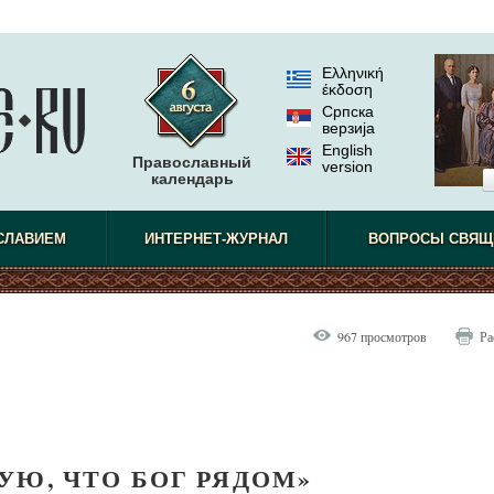
Ελληνική
έκδοση
Српска
верзиjа
English
Православный
version
календарь
не видел.
СЛАВИЕМ
ИНТЕРНЕТ-ЖУРНАЛ
ВОПРОСЫ СВЯЩ
967 просмотров
Ра
УЮ, ЧТО БОГ РЯДОМ»