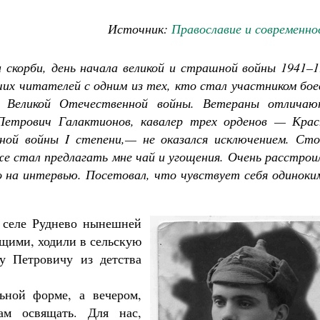
Источник:
Православие и современно
скорби, день начала великой и страшной войны 1941–1
ших читателей с одним из тех, кто стал участником бо
в Великой Отечественной войны. Ветераны отличаю
Петрович Галактионов, кавалер трех орденов — Крас
ной войны I степени,— не оказался исключением. Сто
же стал предлагать мне чай и угощения. Очень расстрои
ко на интервью. Посетовал, что чувствует себя одиноки
 селе Руднево нынешней
ющими, ходили в сельскую
у Петровичу из детства
Великомученик Георгий Победоносец. Н
ьной форме, а вечером,
святого
ам освящать. Для нас,
Роман Котов