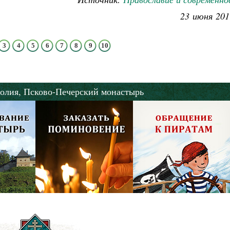
23 июня 201
3
4
5
6
7
8
9
10
олия,
Псково-Печерский монастырь