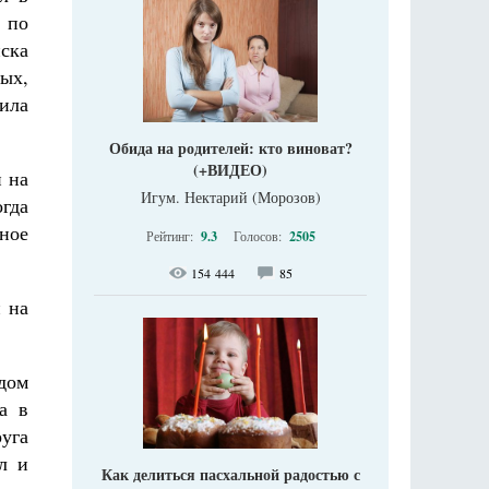
 по
ска
ых,
сила
Обида на родителей: кто виноват?
(+ВИДЕО)
й на
Игум. Нектарий (Морозов)
гда
ное
Рейтинг:
9.3
Голосов:
2505
154 444
85
 на
дом
а в
руга
л и
Как делиться пасхальной радостью с