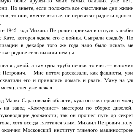
имую боль: друзей-то моих самых близких уже нет,
ни. Но знаете, если положить все счастливые дни жизн
сов, то они, вместе взятые, не перевесят радости одного
.
сте 1945 года Михаил Петрович приехал в отпуск к люб
 Кате, которая ждала его с войны. Сыграли свадьбу. П
лизации в декабре того же года надо было искать ме
тва: родное село вы­жгли немцы.
ел я домой, а там одна труба печная торчит,— вспомин
 Петрович.— Мне потом рассказали, как фашисты, уви
 схватили его и принялись ломать и рвать. Маму на ул
 месяц, снег уже лежал…
од Маркс Саратовской области, куда он с матерью и мол
ь на завод «Коммунист» мастером по сборке дизелей.
руководящие должности; так он прошел путь до секрет
това, хотя всегда тяготился этим. Михаил Петрович пол
ы окончил Московский институт тяжелого машиностроен