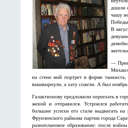
неутол
дошли о
чашу ве
Победы
В авгу
девушке
демоби
жительс
— Приш
Михаил
на стене мой портрет в форме танкиста,
вышвырнули, а хату сожгли. А был ноябрь
Галактионову предложили переехать в гор
женой и отправился. Устроился работат
большие успехи его стали выдвигать на 
Фрунзенского райкома партии города Сара
разноплановое образование: после войн