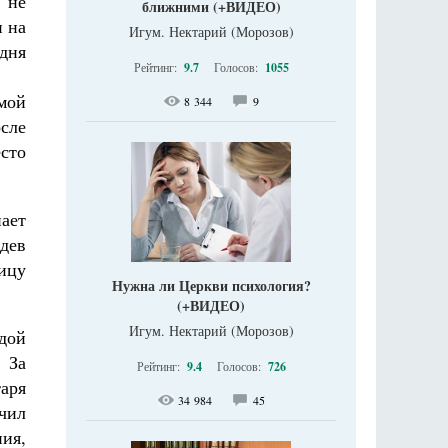
 не
ближними (+ВИДЕО)
и на
Игум. Нектарий (Морозов)
 дня
Рейтинг:
9.7
Голосов:
1055
имой
8 344
9
осле
сто
ает
дев
ицу
Нужна ли Церкви психология?
(+ВИДЕО)
Игум. Нектарий (Морозов)
одой
 За
Рейтинг:
9.4
Голосов:
726
аря
34 984
45
учил
ия,