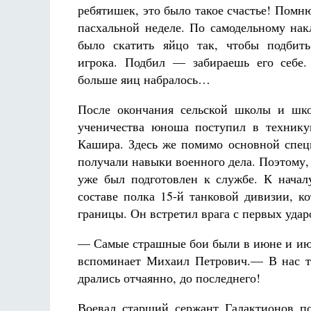
Фредерика де Грааф
ребятишек, это было такое счастье! Помню
пасхальной неделе. По самодельному на
было скатить яйцо так, чтобы подбит
игрока. Подбил — забираешь его себе.
больше яиц набралось…
После окончания сельской школы и шко
ученичества юноша поступил в технику
Кашира. Здесь же помимо основной спец
получали навыки военного дела. Поэтому,
уже был подготовлен к службе. К нача
составе полка 15-й танковой дивизии, к
границы. Он встретил врага с первых удар
— Самые страшные бои были в июне и июл
вспоминает Михаил Петрович.— В нас та
дрались отчаянно, до последнего!
Воевал старший сержант Галактионов по