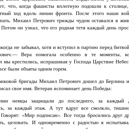
ет, что, когда фашисты вплотную подошли к столице,
тный ход вдоль линии фронта. После этого наши вой
упать. Михаил Петрович трижды чудом оставался в жив
. Потом он узнал, что его родная тетя каждый день про
когда не забывал, хотя и вступил в партию перед битво
ович.— Вера помогала особенно в те моменты, ко
л мы крестились, испрашивая у Господа Царствие Небес
 все были объяты одним горем.
танковой бригады Михаил Петрович дошел до Берлина и
аписал свое имя. Ветеран вспоминает день Победы:
лин немцы защищали до последнего, за каждый 
сь, за каждый этаж. А тут вдруг все смолкло, тишин
 Говорят: «Мир подписан». Все тогда бросились друг д
ть, целовать. И одновременно с радостью я испытыва