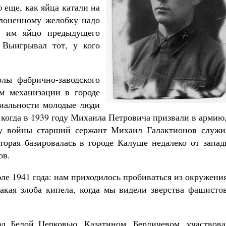
Как найти своё место в жизни
 еще, как яйца катали на
Кирилл Мурышев
клоненному желобку надо
ь им яйцо предыдущего
 Выигрывал тот, у кого
лы фабрично-заводского
м механизации в городе
иальности молодые люди
 когда в 1939 году Михаила Петровича призвали в армию
лу войны старший сержант Михаил Галактионов служи
оторая базировалась в городе Калуше недалеко от запа
ов.
е 1941 года: нам приходилось пробиваться из окружени
кая злоба кипела, когда мы видели зверства фашистов
д Белой Церковью, Казатином, Бердичевом, участвова