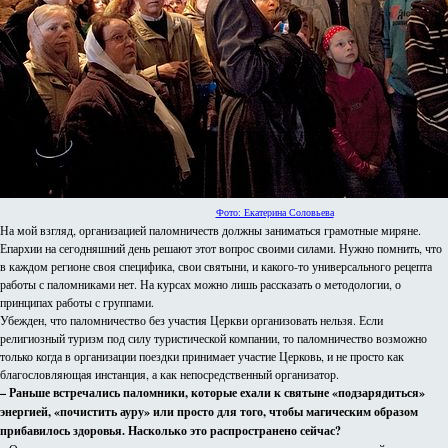
Фото: Екатерина Соловьева
На мой взгляд, организацией паломничеств должны заниматься грамотные миряне.
Епархии на сегодняшний день решают этот вопрос своими силами. Нужно помнить, что
в каждом регионе своя специфика, свои святыни, и какого-то универсального рецепта
работы с паломниками нет. На курсах можно лишь рассказать о методологии, о
принципах работы с группами.
Убежден, что паломничество без участия Церкви организовать нельзя. Если
религиозный туризм под силу туристической компании, то паломничество возможно
только когда в организации поездки принимает участие Церковь, и не просто как
благословляющая инстанция, а как непосредственный организатор.
– Раньше встречались паломники, которые ехали к святыне «подзарядиться»
энергией, «почистить ауру» или просто для того, чтобы магическим образом
прибавилось здоровья. Насколько это распространено сейчас?