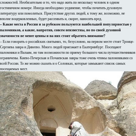
сложностей. Необязательно и то, что надо жить по нескольку человек в одном
гостиничном номере. Иногда необходимо уединение, чтобы почитать духовную
литературу или помолиться. Присутствие других людей, к тому же, возможно, не
вполне воцерковленных, будет рассеивать и, скорее, наносить вред.
– Какие места в России и за рубежом пользуются наибольшей популярностью у
паломников, а какие, напротив, совсем неизвестны, но по своей духовной
значимости не менее ценны и на них стоит обратить внимание?
– Если говорить о российских святынях, то, безусловно, на первом месте стоят Троице-
Сергиева лавра и Дивеево. Много людей приезжает в Екатеринбург. Посещают
паломники и Валаам, но там возможности по приему большого числа путешественников
ограничены. Киево-Печерская и Почаевская лавры тоже очень чтимы паломниками со
всей России. То же можно сказать и о Соловках, которые замыкают список самых
посещаемых мест.