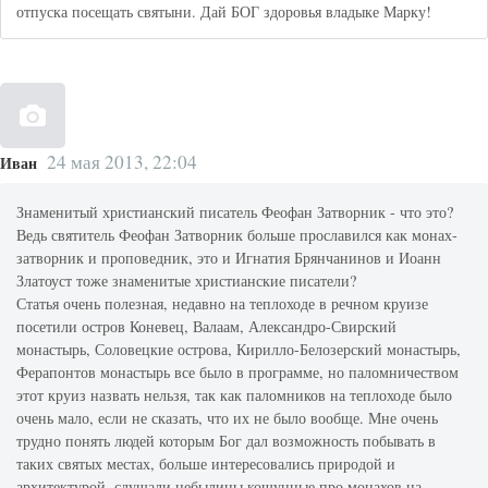
отпуска посещать святыни. Дай БОГ здоровья владыке Марку!
24 мая 2013, 22:04
Иван
Знаменитый христианский писатель Феофан Затворник - что это?
Ведь святитель Феофан Затворник больше прославился как монах-
затворник и проповедник, это и Игнатия Брянчанинов и Иоанн
Златоуст тоже знаменитые христианские писатели?
Статья очень полезная, недавно на теплоходе в речном круизе
посетили остров Коневец, Валаам, Александро-Свирский
монастырь, Соловецкие острова, Кирилло-Белозерский монастырь,
Ферапонтов монастырь все было в программе, но паломничеством
этот круиз назвать нельзя, так как паломников на теплоходе было
очень мало, если не сказать, что их не было вообще. Мне очень
трудно понять людей которым Бог дал возможность побывать в
таких святых местах, больше интересовались природой и
архитектурой, слушали небылицы кощунные про монахов на