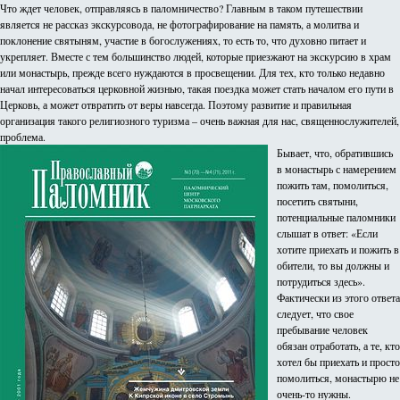
Что ждет человек, отправляясь в паломничество? Главным в таком путешествии
является не рассказ экскурсовода, не фотографирование на память, а молитва и
поклонение святыням, участие в богослужениях, то есть то, что духовно питает и
укрепляет. Вместе с тем большинство людей, которые приезжают на экскурсию в храм
или монастырь, прежде всего нуждаются в просвещении. Для тех, кто только недавно
начал интересоваться церковной жизнью, такая поездка может стать началом его пути в
Церковь, а может отвратить от веры навсегда. Поэтому развитие и правильная
организация такого религиозного туризма – очень важная для нас, священнослужителей,
проблема.
Бывает, что, обратившись
в монастырь с намерением
пожить там, помолиться,
посетить святыни,
потенциальные паломники
слышат в ответ: «Если
хотите приехать и пожить в
обители, то вы должны и
потрудиться здесь».
Фактически из этого ответа
следует, что свое
пребывание человек
обязан отработать, а те, кто
хотел бы приехать и просто
помолиться, монастырю не
очень-то нужны.