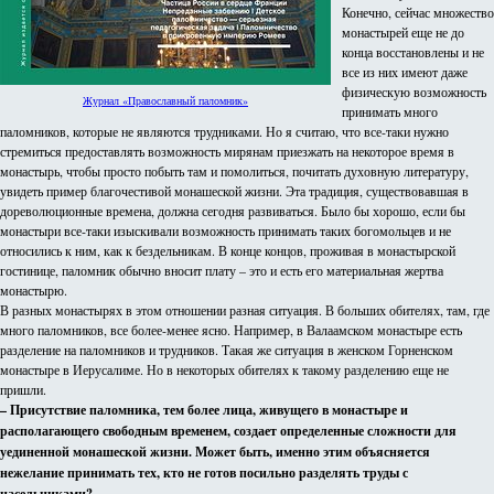
Конечно, сейчас множество
монастырей еще не до
конца восстановлены и не
все из них имеют даже
физическую возможность
Журнал «Православный паломник»
принимать много
паломников, которые не являются трудниками. Но я считаю, что все-таки нужно
стремиться предоставлять возможность мирянам приезжать на некоторое время в
монастырь, чтобы просто побыть там и помолиться, почитать духовную литературу,
увидеть пример благочестивой монашеской жизни. Эта традиция, существовавшая в
дореволюционные времена, должна сегодня развиваться. Было бы хорошо, если бы
монастыри все-таки изыскивали возможность принимать таких богомольцев и не
относились к ним, как к бездельникам. В конце концов, проживая в монастырской
гостинице, паломник обычно вносит плату – это и есть его материальная жертва
монастырю.
В разных монастырях в этом отношении разная ситуация. В больших обителях, там, где
много паломников, все более-менее ясно. Например, в Валаамском монастыре есть
разделение на паломников и трудников. Такая же ситуация в женском Горненском
монастыре в Иерусалиме. Но в некоторых обителях к такому разделению еще не
пришли.
– Присутствие паломника, тем более лица, живущего в монастыре и
располагающего свободным временем, создает определенные сложности для
уединенной монашеской жизни. Может быть, именно этим объясняется
нежелание принимать тех, кто не готов посильно разделять труды с
насельниками?