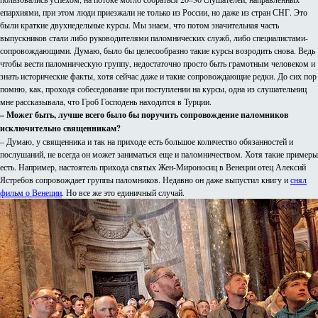
епархиями, при этом люди приезжали не только из России, но даже из стран СНГ. Это
были краткие двухнедельные курсы. Мы знаем, что потом значительная часть
выпускников стали либо руководителями паломнических служб, либо специалистами-
сопровождающими. Думаю, было бы целесообразно такие курсы возродить снова. Ведь
чтобы вести паломническую группу, недостаточно просто быть грамотным человеком и
знать исторические факты, хотя сейчас даже и такие сопровождающие редки. До сих пор
помню, как, проходя собеседование при поступлении на курсы, одна из слушательниц
мне рассказывала, что Гроб Господень находится в Турции.
– Может быть, лучше всего было бы поручить сопровождение паломников
исключительно священникам?
– Думаю, у священника и так на приходе есть большое количество обязанностей и
послушаний, не всегда он может заниматься еще и паломничеством. Хотя такие примеры
есть. Например, настоятель прихода святых Жен-Мироносиц в Венеции отец Алексий
Ястребов сопровождает группы паломников. Недавно он даже выпустил книгу и
снял
фильм о Венеции
. Но все же это единичный случай.