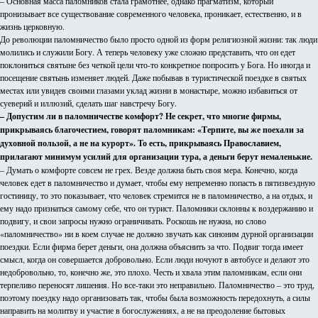
– Основная масса паломников стала грамотнее, однако прагматизм, который
пронизывает все существование современного человека, проникает, естественно, и в
жизнь церковную.
До революции паломничество было просто одной из форм религиозной жизни: так люди
молились и служили Богу. А теперь человеку уже сложно представить, что он едет
поклониться святыне без четкой цели что-то конкретное попросить у Бога. Но иногда и
посещение святынь изменяет людей. Даже побывав в туристической поездке в святых
местах или увидев своими глазами уклад жизни в монастыре, можно избавиться от
суеверий и иллюзий, сделать шаг навстречу Богу.
– Допустим ли в паломничестве комфорт? Не секрет, что многие фирмы,
прикрываясь благочестием, говорят паломникам: «Терпите, вы же поехали за
духовной пользой, а не на курорт». То есть, прикрываясь Православием,
прилагают минимум усилий для организации тура, а деньги берут немаленькие.
– Думать о комфорте совсем не грех. Везде должна быть своя мера. Конечно, когда
человек едет в паломничество и думает, чтобы ему непременно попасть в пятизвездную
гостиницу, то это показывает, что человек стремится не в паломничество, а на отдых, и
ему надо признаться самому себе, что он турист. Паломники склонны к воздержанию и
подвигу, и свои запросы нужно ограничивать. Роскошь не нужна, но слово
«паломничество» ни в коем случае не должно звучать как синоним дурной организации
поездки. Если фирма берет деньги, она должна объяснить за что. Подвиг тогда имеет
смысл, когда он совершается добровольно. Если люди ночуют в автобусе и делают это
недобровольно, то, конечно же, это плохо. Честь и хвала этим паломникам, если они
терпеливо переносят лишения. Но все-таки это неправильно. Паломничество – это труд,
поэтому поездку надо организовать так, чтобы была возможность передохнуть, а силы
направить на молитву и участие в богослужениях, а не на преодоление бытовых