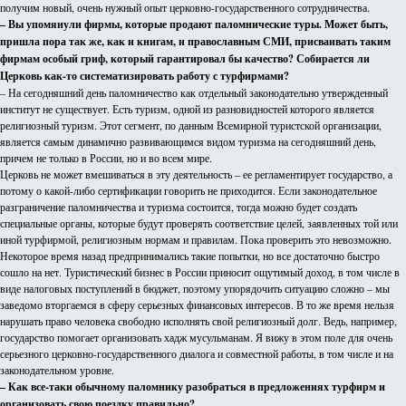
получим новый, очень нужный опыт церковно-государственного сотрудничества.
– Вы упомянули фирмы, которые продают паломнические туры. Может быть,
пришла пора так же, как и книгам, и православным СМИ, присваивать таким
фирмам особый гриф, который гарантировал бы качество? Собирается ли
Церковь как-то систематизировать работу с турфирмами?
– На сегодняшний день паломничество как отдельный законодательно утвержденный
институт не существует. Есть туризм, одной из разновидностей которого является
религиозный туризм. Этот сегмент, по данным Всемирной туристской организации,
является самым динамично развивающимся видом туризма на сегодняшний день,
причем не только в России, но и во всем мире.
Церковь не может вмешиваться в эту деятельность – ее регламентирует государство, а
потому о какой-либо сертификации говорить не приходится. Если законодательное
разграничение паломничества и туризма состоится, тогда можно будет создать
специальные органы, которые будут проверять соответствие целей, заявленных той или
иной турфирмой, религиозным нормам и правилам. Пока проверить это невозможно.
Некоторое время назад предпринимались такие попытки, но все достаточно быстро
сошло на нет. Туристический бизнес в России приносит ощутимый доход, в том числе в
виде налоговых поступлений в бюджет, поэтому упорядочить ситуацию сложно – мы
заведомо вторгаемся в сферу серьезных финансовых интересов. В то же время нельзя
нарушать право человека свободно исполнять свой религиозный долг. Ведь, например,
государство помогает организовать хадж мусульманам. Я вижу в этом поле для очень
серьезного церковно-государственного диалога и совместной работы, в том числе и на
законодательном уровне.
– Как все-таки обычному паломнику разобраться в предложениях турфирм и
организовать свою поездку правильно?