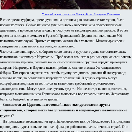
У мощей святого апостола Марка. Фото: Екатерина Соловьева
В свое время турфирм, претендующих на организацию паломнических туров, было
несколько тысяч. Сейчас их число уменьшилось – все-таки наша просветительская
деятельность принесла свои плоды, и люди уже не так доверчивы, как раньше. В то же
время за последние семь лет в Русской Православной Церкви возникло около 500
паломнических служб. Призыв священноначалия был услышан. Многие архиереи и
священники стали заниматься этой деятельностью.
Часто священники просто собирают свою паству и едут как группа самостоятельных
паломников, например в Иерусалим. Проблема в том, что в разных странах свои законы
относительно туризма, поэтому таким самостоятельным группам нередко приходится
хитрить. Например, в Израиле нельзя пройти по святым местам без специального
бэйджа. Там строго следят за тем, чтобы группу вел дипломированный экскурсовод;
если это не так, то остановят и потребуют объяснений. В других странах могут
оштрафовать водителя за то, что он не выполняет требований туристического
законодательства. Могут даже и не пустить куда-то. Но, несмотря на все препятствия,
например монахини нашего Горненского монастыря водят паломников по Иерусалиму
без этих бэйджей, и их никто не трогает.
– Занимается ли Церковь подготовкой гидов-экскурсоводов и других
специалистов, которые могли бы организовать и сопровождать паломнические
группы?
– На протяжении нескольких лет при Паломническом центре Московского Патриархата
проводились курсы повышения квалификации работников паломнических служб. Они
пользовались успехом, на потоке могло собраться 20–30 слушателей, направленных