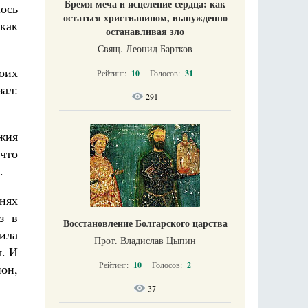
Бремя меча и исцеление сердца: как
лось
остаться христианином, вынужденно
 как
останавливая зло
Свящ. Леонид Бартков
оих
Рейтинг:
10
Голосов:
31
зал:
291
жия
 что
.
нях
з в
Восстановление Болгарского царства
ила
Прот. Владислав Цыпин
я. И
Рейтинг:
10
Голосов:
2
он,
37