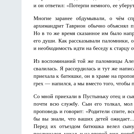
и он ответил: «Потерпи немного, ее уберу
Многие заранее обдумывали, о чём сп
архимандрит Таврион обычно объяснял пр
Но в то же время сказанное им было нап
его души. Как рассказывали паломники, 
и необходимость идти на беседу к старцу о
Из воспоминаний той же паломницы Алекс
свалилась. Я рассердилась и тут же написа
приехала к батюшке, он в храме на пропо
грех — напился, а мы вместо того, чтобы 
Со мной приехали в Пустыньку отец и сын
почти всю службу. Сын его толкал, мо
проповедь и говорит: «Родители спите, вс
бы вы знали, что ваших детей ожидает..
Перед их отъездом батюшка велел сыну
послушался, уехал, и на второй день погиб