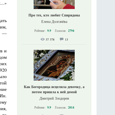
..»
Про тех, кто любит Спиридона
дать
Елена Долгачёва
 им,
Рейтинг:
9.9
Голосов:
2794
м —
37 378
13
в и
цом
оих
920
было
той
Как Богородица исцелила девочку, а
ение
потом пришла к ней домой
Ин.
Дмитрий Злодорев
 ему
Рейтинг:
9.9
Голосов:
2014
ия,
 то