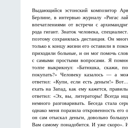
Выдающийся эстонский композитор Ар
Берлине, в интервью журналу «Ригас лай
впечатлениями от встречи с архимандри
рода гигант. Знаток человека, специалист
поэтому сохранялась дистанция. Он много
Разлуки не будет
Фредерика де Грааф
только к концу жизни его оставили в поко
приходили больные, и он мог помочь сло
с самыми простыми вопросами. Я помню,
толпе выкрикнул: «Батюшка, скажи, п
покупать?» Человеку казалось — а мо
ответил: «Купи, если есть деньги!» Вот..
ехать на Запад, как ему кажется, правил
ответил: «Эх, вы, литераторы! Всегда ищ
немного разговаривать. Беседа стала сер
однако меня поразила откровенность его о
он сам отыскал деньги, довольно большую
Вам самому понадобится. И уже скоро». И