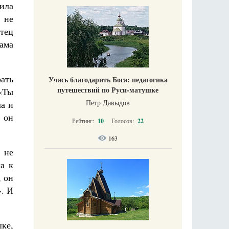
вила
, не
тец
ама
ать
Учась благодарить Бога: педагогика
путешествий по Руси-матушке
 «Ты
Петр Давыдов
ла и
 он
Рейтинг:
10
Голосов:
22
163
о не
ла к
, он
». И
шке,