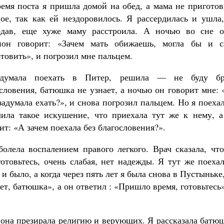
емя поста я пришла домой на обед, а мама не пригото
ое, так как ей нездоровилось. Я рассердилась и ушла
едав, еще хуже маму расстроила. А ночью во сне о
ион говорит: «Зачем мать обижаешь, могла бы и с
товить», и погрозил мне пальцем.
думала поехать в Питер, решила — не буду бр
словения, батюшка не узнает, а ночью он говорит мне:
задумала ехать?», и снова погрозил пальцем. Но я поеха
чила такое искушение, что приехала тут же к нему, а
ит: «А зачем поехала без благословения?».
болела воспалением правого легкого. Врач сказала, чт
готовьтесь, очень слабая, нет надежды. Я тут же поеха
и было, а когда через пять лет я была снова в Пустыньке
ет, батюшка», а он ответил : «Пришло время, готовьтесь
 она презирала религию и верующих. Я рассказала батю