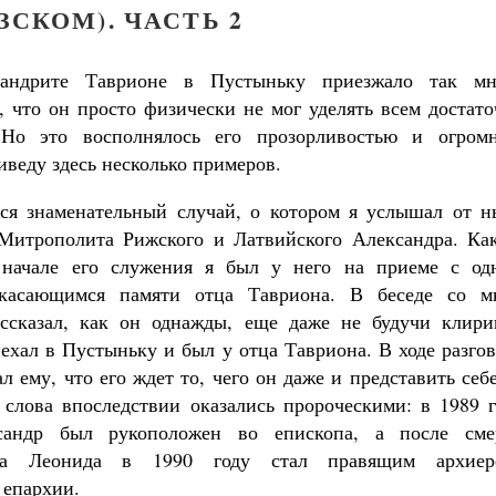
ЗСКОМ). ЧАСТЬ 2
андрите Таврионе в Пустыньку приезжало так мн
, что он просто физически не мог уделять всем достат
 Но это восполнялось его прозорливостью и огром
веду здесь несколько примеров.
ся знаменательный случай, о котором я услышал от н
Митрополита Рижского и Латвийского Александра. Как
 начале его служения я был у него на приеме с од
 касающимся памяти отца Тавриона. В беседе со м
ссказал, как он однажды, еще даже не будучи клири
ехал в Пустыньку и был у отца Тавриона. В ходе разго
ал ему, что его ждет то, чего он даже и представить себ
 слова впоследствии оказались пророческими: в 1989 г
сандр был рукоположен во епископа, а после сме
та Леонида в 1990 году стал правящим архиер
 епархии.