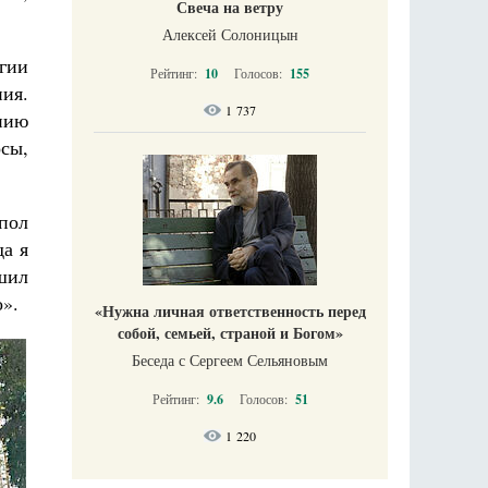
Свеча на ветру
Алексей Солоницын
гии
Рейтинг:
10
Голосов:
155
ия.
1 737
янию
осы,
пол
да я
ршил
о».
«Нужна личная ответственность перед
собой, семьей, страной и Богом»
Беседа с Сергеем Сельяновым
Рейтинг:
9.6
Голосов:
51
1 220