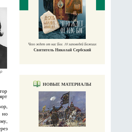
П
Е
аучись у
Чего ждет от нас Бог. 10 заповедей Божиих
Святитель Николай Сербский
р 
НОВЫЕ МАТЕРИАЛЫ
тор
ярт
вор,
, но
ьму,
ерез