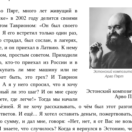
во Пярт, много лет живущий в
ке» в 2002 году делится своими
том Таврионом: «Он был своего
. Я его встретил только один раз,
Великомученик Георгий Победоносец. Н
святого
 страдал, был сослан, в лагерях,
Роман Котов
Как найти своё место в жизни
е, и он приехал в Латвию. К нему
Кирилл Мурышев
вом, простым советом. Приходили
 кто-то приехал из России и в
окупать ли мне машину или не
Эстонский композито
жет быть, это грех? И Таврион
Арво Пярт
. А я у него спросил, что я хочу
Эстонский компози
ьный ли это шаг? И он мне сразу
Арво П
ете, где легче!» Тогда мы начали
ьёзней. Я не хочу рассказывать, о чём был этот разго
тветов. И ещё... Я хотел оставить деньги, пожертвовать
 сумму, и дал мне, говоря: «Нет, нет, я от Вас не воз
 знаете, что случилось? Когда я вернулся в Эстонию, ч