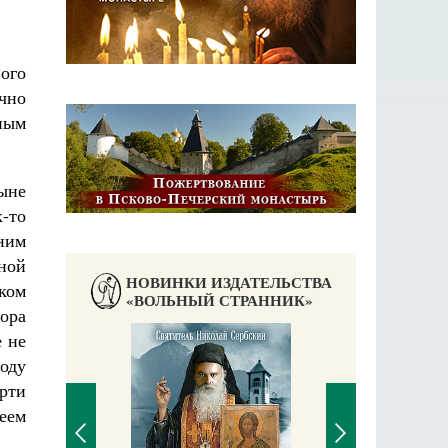
ого
очно
ным
ыне
-то
ним
ной
НОВИНКИ ИЗДАТЕЛЬСТВА
ком
«ВОЛЬНЫЙ СТРАННИК»
вора
е не
оду
рти
еем