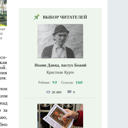
ВЫБОР ЧИТАТЕЛЕЙ
ая 
. 
я 
со-
кая
Иоанн Давид, пастух Божий
ой.
ния
Кристиан Курте
ня.
Рейтинг:
9.9
Голосов:
1165
лон
20 689
9
шом
над
 за
наю,
обно