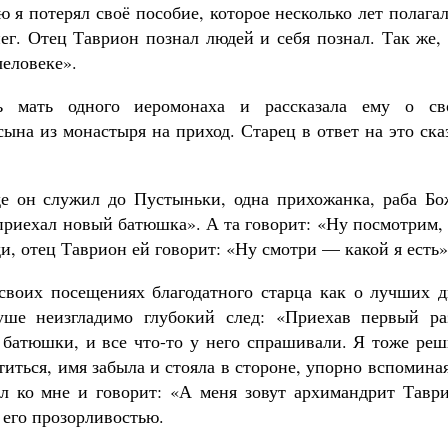
ю я потерял своё пособие, которое несколько лет полага
нег. Отец Таврион познал людей и себя познал. Так же,
человеке».
 мать одного иеромонаха и рассказала ему о св
ына из монастыря на приход. Старец в ответ на это ска
де он служил до Пустыньки, одна прихожанка, раба Бо
 приехал новый батюшка». А та говорит: «Ну посмотрим,
и, отец Таврион ей говорит: «Ну смотри — какой я есть»
своих посещениях благодатного старца как о лучших д
уше неизгладимо глубокий след: «Приехав первый ра
 батюшки, и все что-то у него спрашивали. Я тоже реш
титься, имя забыла и стояла в стороне, упорно вспомина
л ко мне и говорит: «А меня зовут архимандрит Таври
 его прозорливостью.