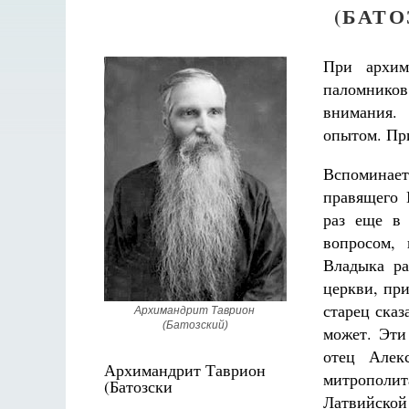
(БАТО
При архим
паломников
внимания.
опытом. При
Вспоминает
правящего 
раз еще в
вопросом,
Владыка ра
церкви, при
старец сказ
Архимандрит Таврион 
(Батозский)
может. Эти
отец Алек
Архимандрит Таврион
митрополи
(Батозски
Латвийской