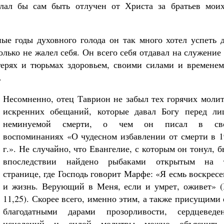
лал бы сам быть отлучен от Христа за братьев моих.
ные годы духовного голода он так много хотел успеть 
олько не жалел себя. Он всего себя отдавал на служение
герях и тюрьмах здоровьем, своими силами и времене
.
Несомненно, отец Таврион не забыл тех горячих молит
искренних обещаний, которые давал Богу перед ли
неминуемой смерти, о чем он писал в св
воспоминаниях «О чудесном избавлении от смерти в 1
г.». Не случайно, что Евангелие, с которым он тонул, 
впоследствии найдено рыбаками открытым на 
странице, где Господь говорит Марфе: «Я есмь воскрес
и жизнь. Верующий в Меня, если и умрет, оживет» (
11,25). Скорее всего, именно этим, а также присущими
благодатными дарами прозорливости, сердцеведен
исцелений и силой молитвы можно объяснить