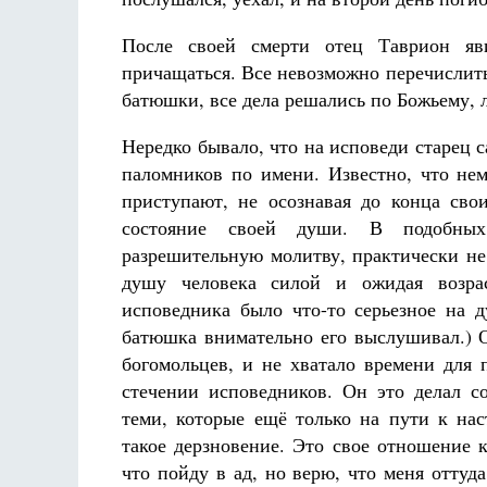
После своей смерти отец Таврион я
причащаться. Все невозможно перечислить
батюшки, все дела решались по Божьему, л
Нередко бывало, что на исповеди старец 
паломников по имени. Известно, что нем
приступают, не осознавая до конца свои
состояние своей души. В подобных
разрешительную молитву, практически не 
душу человека силой и ожидая возра
исповедника было что-то серьезное на д
батюшка внимательно его выслушивал.) О
богомольцев, и не хватало времени для 
стечении исповедников. Он это делал со
теми, которые ещё только на пути к на
такое дерзновение. Это свое отношение 
что пойду в ад, но верю, что меня оттуд