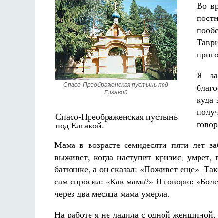
Во вр
постн
пооб
Тавр
приго
Я за
Спасо-Преображенская пустынь под 
благо
Елгавой.
куда 
полу
Спасо-Преображенская пустынь
говор
под Елгавой.
Мама в возрасте семидесяти пяти лет за
выживет, когда наступит кризис, умрет, 
батюшке, а он сказал: «Поживет еще». Так 
сам спросил: «Как мама?» Я говорю: «Боле
через два месяца мама умерла.
На работе я не ладила с одной женщиной,