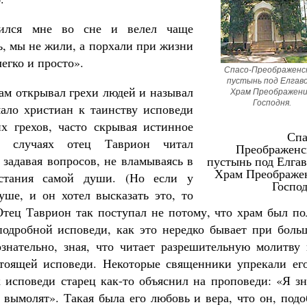
вился мне во сне и велел чаще
, мы не жили, а порхали при жизни
егко и просто».
Спасо-Преображенск
пустынь под Елгавой
сам открывал грехи людей и называл
Храм Преображени
Господня.
ало христиан к таинству исповеди
х грехов, часто скрывая истинное
Спа
 случаях отец Таврион читал
Преображенс
задавая вопросов, не вламываясь в
пустынь под Елгав
Храм Преображе
стания самой души. (Но если у
Господ
уше, и он хотел высказать это, то
тец Таврион так поступал не потому, что храм был по
подробной исповеди, как это нередко бывает при боль
знательно, зная, что читает разрешительную молитву 
стоящей исповеди. Некоторые священники упрекали его
к исповеди старец как-то объяснил на проповеди: «Я з
а вымолят». Такая была его любовь и вера, что он, под