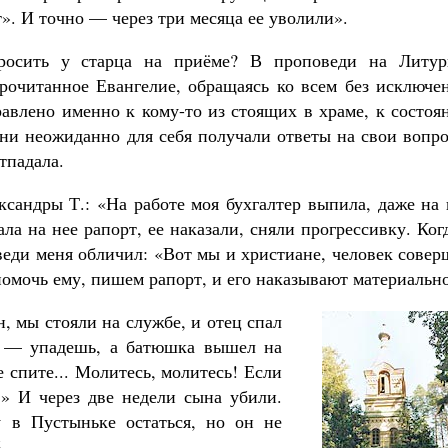
т». И точно — через три месяца ее уволили».
росить у старца на приёме? В проповеди на Литур
очитанное Евангелие, обращаясь ко всем без исключен
равлено именно к кому-то из стоящих в храме, к состо
они неожиданно для себя получали ответы на свои вопр
тпадала.
андры Т.: «На работе моя бухгалтер выпила, даже на 
ла на нее рапорт, ее наказали, сняли прогрессивку. Ког
веди меня обличил: «Вот мы и христиане, человек сове
помочь ему, пишем рапорт, и его наказывают материальн
, мы стояли на службе, и отец спал
л — упадешь, а батюшка вышел на
е спите... Молитесь, молитесь! Если
.» И через две недели сына убили.
 в Пустыньке остаться, но он не
.