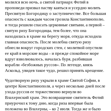
молился всю ночь, а святой патриарх Фотий в
проповеди призвал паству каяться и усердно молить
Пресвятую Богородицу о заступничестве. Все большая
опасность с каждым часом грозила Константинополю,
и тогда решили спасать церковные святыни, а первой –
святую ризу Богородицы, тем более, что она
находилась в храме на берегу моря, откуда исходила
главная опасность. После молебна святую ризу
обнесли вокруг городских стен, с молитвой опустили
ее край в морские воды – и прежде спокойное море
вдруг взволновалось, началась буря, разбившая
корабли «безбожных руссов». По легенде, князь
Аскольд, увидев такое чудо, решил принять крещение.
Чудотворную ризу укрыли в храме Святой Софии, в
центре Константинополя, а через несколько дней после
ухода руссов ее торжественно вернули во
Влахернский храм. Это возвращение святитель Фотий
приурочил к тому дню, когда риза впервые была
положена во Влахерны, – ко 2 июля. Тогда же и было