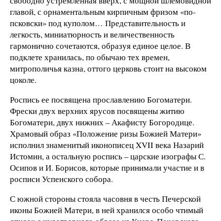
свободно устремленная вверх, с мощной шлемовидной
главой, с орнаментальным кирпичным фризом «по-
псковски» под куполом… Представительность и
легкость, миниатюрность и величественность
гармонично сочетаются, образуя единое целое. В
подклете хранилась, по обычаю тех времен,
митрополичья казна, оттого церковь стоит на высоком
цоколе.
Роспись ее посвящена прославлению Богоматери.
Фрески двух верхних ярусов посвящены житию
Богоматери, двух нижних – Акафисту Богородице.
Храмовый образ «Положение ризы Божией Матери»
исполнил знаменитый иконописец XVII века Назарий
Истомин, а остальную роспись – царские изографы С.
Осипов и И. Борисов, которые принимали участие и в
росписи Успенского собора.
С южной стороны стояла часовня в честь Печерской
иконы Божией Матери, в ней хранился особо чтимый