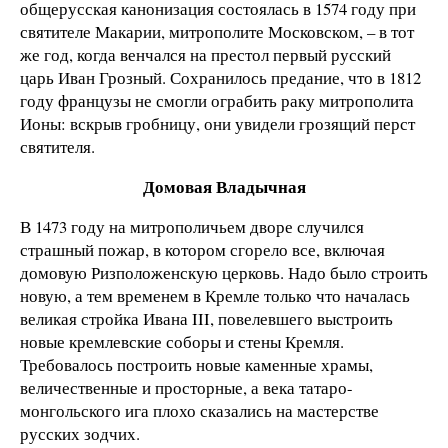
общерусская канонизация состоялась в 1574 году при
святителе Макарии, митрополите Московском, – в тот
же год, когда венчался на престол первый русский
царь Иван Грозный. Сохранилось предание, что в 1812
году французы не смогли ограбить раку митрополита
Ионы: вскрыв гробницу, они увидели грозящий перст
святителя.
Домовая Владычная
В 1473 году на митрополичьем дворе случился
страшный пожар, в котором сгорело все, включая
домовую Ризположенскую церковь. Надо было строить
новую, а тем временем в Кремле только что началась
великая стройка Ивана III, повелевшего выстроить
новые кремлевские соборы и стены Кремля.
Требовалось построить новые каменные храмы,
величественные и просторные, а века татаро-
монгольского ига плохо сказались на мастерстве
русских зодчих.