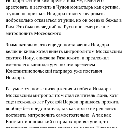
Исидора «латинским прелестником», велел его
арестовать и заточить в Чудов монастырь как еретика,
а унию не признал. Исидора стали уговаривать
добровольно отказаться от унии, но он осенью бежал в
Рим. Это был последний на Руси иноземец в сане
митрополита Московского.
Знаменательно, что еще до поставления Исидора
великий князь хотел видеть митрополитом Московским
святого Иону, епископа Рязанского, и предложил
именно его кандидатуру, но тем временем
Константинопольский патриарх уже поставил
Исидора.
Разумеется, после низвержения и побега Исидора
Московским митрополитом стал святитель Иона, хотя
еще несколько лет Русской Церкви пришлось прожить
вообще без предстоятеля, так как долго не решались
поставить митрополита самостоятельно. А так как
Константинопольский патриарх принял унию, то
принимать митрополита от него не хотели. К тому же