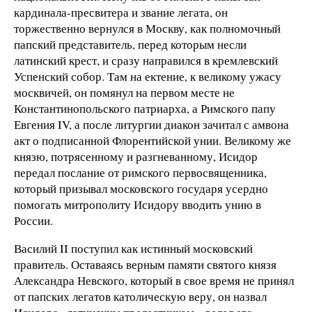
кардинала-пресвитера и звание легата, он
торжественно вернулся в Москву, как полномочный
папский представитель, перед которым несли
латинский крест, и сразу направился в кремлевский
Успенский собор. Там на ектение, к великому ужасу
москвичей, он помянул на первом месте не
Константинопольского патриарха, а Римского папу
Евгения IV, а после литургии диакон зачитал с амвона
акт о подписанной Флорентийской унии. Великому же
князю, потрясенному и разгневанному, Исидор
передал послание от римского первосвященника,
который призывал московского государя усердно
помогать митрополиту Исидору вводить унию в
России.
Василий II поступил как истинный московский
правитель. Оставаясь верным памяти святого князя
Александра Невского, который в свое время не принял
от папских легатов католическую веру, он назвал