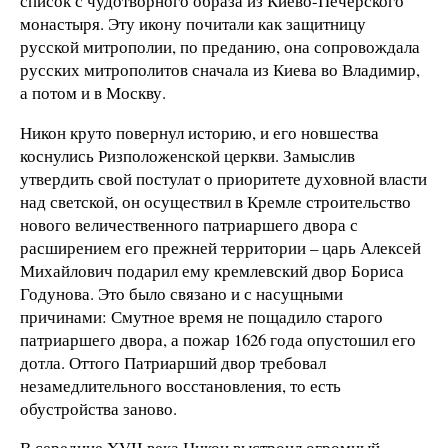
список с чудотворного образа из Киево-Печерского
монастыря. Эту икону почитали как защитницу
русской митрополии, по преданию, она сопровождала
русских митрополитов сначала из Киева во Владимир,
а потом и в Москву.
Никон круто повернул историю, и его новшества
коснулись Ризположенской церкви. Замыслив
утвердить свой постулат о приоритете духовной власти
над светской, он осуществил в Кремле строительство
нового величественного патриаршего двора с
расширением его прежней территории – царь Алексей
Михайлович подарил ему кремлевский двор Бориса
Годунова. Это было связано и с насущными
причинами: Смутное время не пощадило старого
патриаршего двора, а пожар 1626 года опустошил его
дотла. Оттого Патриарший двор требовал
незамедлительного восстановления, то есть
обустройства заново.
В середине XVII века Никон выстроил огромный