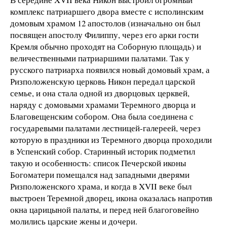
комплекс патриаршего двора вместе с исполинским
домовым храмом 12 апостолов (изначально он был
посвящен апостолу Филиппу, через его арки гости
Кремля обычно проходят на Соборную площадь) и
величественными патриаршими палатами. Так у
русского патриарха появился новый домовый храм, а
Ризположенскую церковь Никон передал царской
семье, и она стала одной из дворцовых церквей,
наряду с домовыми храмами Теремного дворца и
Благовещенским собором. Она была соединена с
государевыми палатами лестницей-галереей, через
которую в праздники из Теремного дворца проходили
в Успенский собор. Старинный историк подметил
такую и особенность: список Печерской иконы
Богоматери помещался над западными дверями
Ризположенского храма, и когда в XVII веке был
выстроен Теремной дворец, икона оказалась напротив
окна царицыной палаты, и перед ней благоговейно
молились царские жены и дочери.