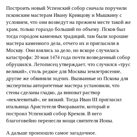
Построить новый Успенский собор сначала поручили
псковским мастерам Ивану Кривцову и Мышкину с
условием, что они возведут на прежнем месте такой же
храм, только гораздо больший по объему. Псков был
тогда городом каменных традиций, там были хорошие
мастера каменного дела, отчего их и пригласили в
Москву. Они взялись за дело, но вскоре случилась
катастрофа: 20 мая 1474 года почти возведенный собор
обрушился. Летописец утверждает, что случился «трус
великий», столь редкое для Москвы землетрясение,
другие же обвиняли зодчих. Вызванные из Пскова для
экспертизы авторитетные мастера установили, что
стены сделаны гладко, да виноват раствор
«неклеевитый», не вязкий. Тогда Иван III пригласил
итальянца Аристотеля Фиораванти, который и
построил Успенский собор Кремля. В него
благоговейно перенесли мощи святителя Ионы.
А дальше произошло самое загадочное.