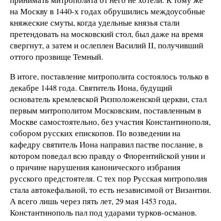
на Москву в 1440-х годах обрушились междоусобные
княжеские смуты, когда удельные князья стали
претендовать на московский стол, был даже на время
свергнут, а затем и ослеплен Василий II, получивший
оттого прозвище Темный.
В итоге, поставление митрополита состоялось только в
декабре 1448 года. Святитель Иона, будущий
основатель кремлевской Ризположенской церкви, стал
первым митрополитом Московским, поставленным в
Москве самостоятельно, без участия Константинополя,
собором русских епископов. По возведении на
кафедру святитель Иона направил пастве послание, в
котором поведал всю правду о Флорентийской унии и
о причине нарушения канонического избрания
русского предстоятеля. С тех пор Русская митрополия
стала автокефальной, то есть независимой от Византии.
А всего лишь через пять лет, 29 мая 1453 года,
Константинополь пал под ударами турков-османов.