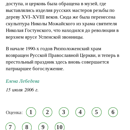
доступа, и церковь была обращена в музей, где
выставлялись изделия русских мастеров резьбы по
дереву XVI–XVIII веков. Сюда же была перенесена
скульптура Николы Можайского из храма святителя
Николая Гостунского, что находился до революции в
верхнем ярусе Успенской звонницы.
В начале 1990-х годов Ризположенский храм
возвращен Русской Православной Церкви, и теперь в
престольный праздник здесь вновь совершается
патриаршее богослужение.
Елена Лебедева
15 июля 2006 г.
1
2
3
4
5
6
Оценка:
7
8
9
10