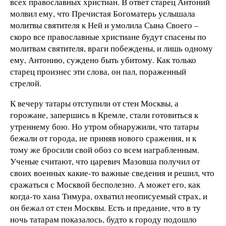
всех православных христиан. В ответ старец Антоний
молвил ему, что Пречистая Богоматерь услышала
молитвы святителя к Ней и умолила Сына Своего –
скоро все православные христиане будут спасены по
молитвам святителя, враги побеждены, и лишь одному
ему, Антонию, суждено быть убитому. Как только
старец произнес эти слова, он пал, пораженный
стрелой.
К вечеру татары отступили от стен Москвы, а
горожане, запершись в Кремле, стали готовиться к
утреннему бою. Но утром обнаружили, что татары
бежали от города, не приняв нового сражения, и к
тому же бросили свой обоз со всем награбленным.
Ученые считают, что царевич Мазовша получил от
своих военных какие-то важные сведения и решил, что
сражаться с Москвой бесполезно. А может его, как
когда-то хана Тимура, охватил неописуемый страх, и
он бежал от стен Москвы. Есть и предание, что в ту
ночь татарам показалось, будто к городу подошло