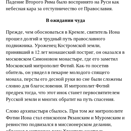
Падение Второго Рима было воспринято на Руси как
небесная кара за отступничество от Православия.
В ожидании чуда
Прежде, чем обосноваться в Кремле, святитель Иона
прошел долгий и трудный путь православного
подвижника. Уроженец Костромской земли,
принявший в 12 лет монашеский постриг, он оказался в
московском Симоновом монастыре, где его заметил
Московский митрополит Фотий. Как-то посетив
обитель, он увидел в пекарне молодого спящего
монаха, персты его десной руки во сне были сложены
словно для благословения. И митрополит Фотий
предрек тогда, что этот инок станет первосвятителем
Русской земли и многих обратит на путь спасения.
Слово архипастыря сбылось. При том же митрополите
Фотии Иона стал епископом Рязанским и Муромским и
ревностно подвизался в миссионерском делании,
обращая в истинную веру Христову местных