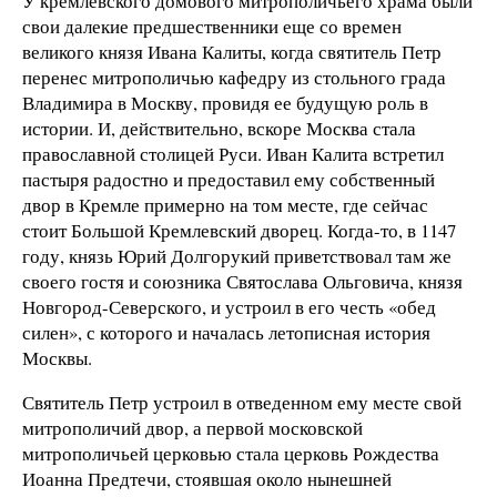
У кремлевского домового митрополичьего храма были
свои далекие предшественники еще со времен
великого князя Ивана Калиты, когда святитель Петр
перенес митрополичью кафедру из стольного града
Владимира в Москву, провидя ее будущую роль в
истории. И, действительно, вскоре Москва стала
православной столицей Руси. Иван Калита встретил
пастыря радостно и предоставил ему собственный
двор в Кремле примерно на том месте, где сейчас
стоит Большой Кремлевский дворец. Когда-то, в 1147
году, князь Юрий Долгорукий приветствовал там же
своего гостя и союзника Святослава Ольговича, князя
Новгород-Северского, и устроил в его честь «обед
силен», с которого и началась летописная история
Москвы.
Святитель Петр устроил в отведенном ему месте свой
митрополичий двор, а первой московской
митрополичьей церковью стала церковь Рождества
Иоанна Предтечи, стоявшая около нынешней