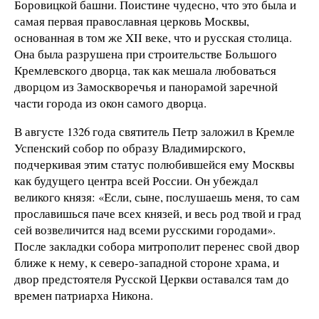
Боровицкой башни. Поистине чудесно, что это была и
самая первая православная церковь Москвы,
основанная в том же XII веке, что и русская столица.
Она была разрушена при строительстве Большого
Кремлевского дворца, так как мешала любоваться
дворцом из Замоскворечья и панорамой заречной
части города из окон самого дворца.
В августе 1326 года святитель Петр заложил в Кремле
Успенский собор по образу Владимирского,
подчеркивая этим статус полюбившейся ему Москвы
как будущего центра всей России. Он убеждал
великого князя: «Если, сыне, послушаешь меня, то сам
прославишься паче всех князей, и весь род твой и град
сей возвеличится над всеми русскими городами».
После закладки собора митрополит перенес свой двор
ближе к нему, к северо-западной стороне храма, и
двор предстоятеля Русской Церкви оставался там до
времен патриарха Никона.