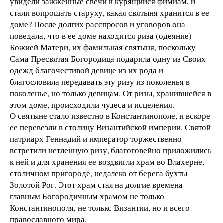
увидели зажженные свечи и курящийся фимиам, и
стали вопрошать старуху, какая святыня хранится в ее
доме? После долгих расспросов и уговоров она
поведала, что в ее доме находится риза (одеяние)
Божией Матери, их фамильная святыня, поскольку
Сама Пресвятая Богородица подарила одну из Своих
одежд благочестивой девице из их рода и
благословила передавать эту ризу из поколенья в
поколенье, но только девицам. От ризы, хранившейся в
этом доме, происходили чудеса и исцеления.
О святыне стало известно в Константинополе, и вскоре
ее перевезли в столицу Византийской империи. Святой
патриарх Геннадий и император торжественно
встретили нетленную ризу, благоговейно приложились
к ней и для хранения ее воздвигли храм во Влахерне,
столичном пригороде, недалеко от берега бухты
Золотой Рог. Этот храм стал на долгие времена
главным Богородичным храмом не только
Константинополя, не только Византии, но и всего
православного мира.