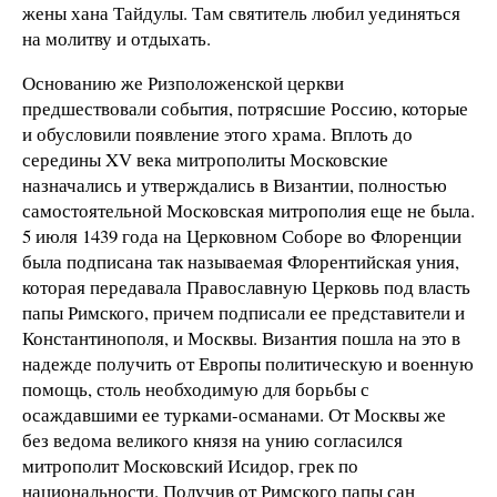
жены хана Тайдулы. Там святитель любил уединяться
на молитву и отдыхать.
Основанию же Ризположенской церкви
предшествовали события, потрясшие Россию, которые
и обусловили появление этого храма. Вплоть до
середины XV века митрополиты Московские
назначались и утверждались в Византии, полностью
самостоятельной Московская митрополия еще не была.
5 июля 1439 года на Церковном Соборе во Флоренции
была подписана так называемая Флорентийская уния,
которая передавала Православную Церковь под власть
папы Римского, причем подписали ее представители и
Константинополя, и Москвы. Византия пошла на это в
надежде получить от Европы политическую и военную
помощь, столь необходимую для борьбы с
осаждавшими ее турками-османами. От Москвы же
без ведома великого князя на унию согласился
митрополит Московский Исидор, грек по
национальности. Получив от Римского папы сан