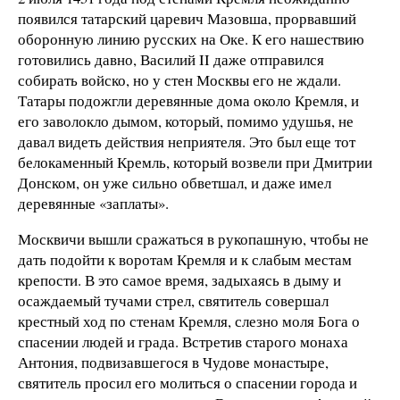
появился татарский царевич Мазовша, прорвавший
оборонную линию русских на Оке. К его нашествию
готовились давно, Василий II даже отправился
собирать войско, но у стен Москвы его не ждали.
Татары подожгли деревянные дома около Кремля, и
его заволокло дымом, который, помимо удушья, не
давал видеть действия неприятеля. Это был еще тот
белокаменный Кремль, который возвели при Дмитрии
Донском, он уже сильно обветшал, и даже имел
деревянные «заплаты».
Москвичи вышли сражаться в рукопашную, чтобы не
дать подойти к воротам Кремля и к слабым местам
крепости. В это самое время, задыхаясь в дыму и
осаждаемый тучами стрел, святитель совершал
крестный ход по стенам Кремля, слезно моля Бога о
спасении людей и града. Встретив старого монаха
Антония, подвизавшегося в Чудове монастыре,
святитель просил его молиться о спасении города и