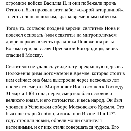
огромное войско Василия II, и они побежали прочь.
Оттого и был прозван этот набег «скорой татарщиной»,
то есть очень недолгим, кратковременным набегом.
Тогда-то, согласно поздней версии, святитель Иона и
повелел основать (или освятить) на митрополичьем
дворе церковь в честь праздника Положения ризы
Богоматери, во славу Пресвятой Богородицы, вновь
спасшей Москву.
Святителю не удалось увидеть ту прекрасную церковь
Положения ризы Богоматери в Кремле, которая стоит в
нем сейчас: она была выстроена через несколько лет
после его смерти. Митрополит Иона отошел к Господу
31 марта 1461 года, перед смертью благословив и
великого князя, и его потомство, и весь народ. Он был
упокоен в Успенском соборе Московского Кремля. Это
был еще старый собор, и когда при Иване III в 1472
году строили новый, обрели мощи святителя
нетленными, и от них стали совершаться чудеса. Его