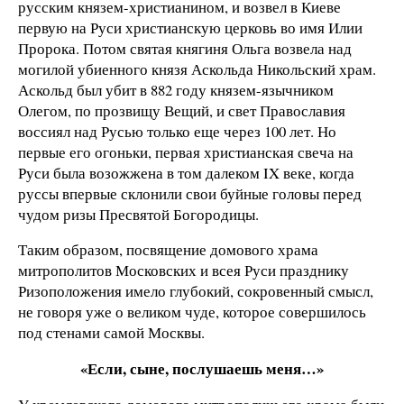
русским князем-христианином, и возвел в Киеве
первую на Руси христианскую церковь во имя Илии
Пророка. Потом святая княгиня Ольга возвела над
могилой убиенного князя Аскольда Никольский храм.
Аскольд был убит в 882 году князем-язычником
Олегом, по прозвищу Вещий, и свет Православия
воссиял над Русью только еще через 100 лет. Но
первые его огоньки, первая христианская свеча на
Руси была возожжена в том далеком IX веке, когда
руссы впервые склонили свои буйные головы перед
чудом ризы Пресвятой Богородицы.
Таким образом, посвящение домового храма
митрополитов Московских и всея Руси празднику
Ризоположения имело глубокий, сокровенный смысл,
не говоря уже о великом чуде, которое совершилось
под стенами самой Москвы.
«Если, сыне, послушаешь меня…»