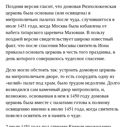
Поздняя версия гласит, что домовая Ризположенская
церковь была основана (или освящена) в
митрополичьих палатах после чуда, случившегося в
июле 1451 года, когда Москва была избавлена от
набега татарского царевича Мазовши. В пользу
поздней версии свидетельствует широко известный
факт, что после спасения Москвы святитель Иона
приказал основать церковь в честь того праздника, в
день которого совершилось чудесное спасение.
Дело могло обстоять так: устроить домовую церковь
на митрополичьем дворе, то есть соорудить одну из
«келий» палат под храм, было трудом недолгим. Долго
возводился сам каменный двор митрополита, и,
возможно, основанная в нем в 1450 году домовая
церковь была вместе с палатами готова к полному
освящению именно к июлю 1451 года, когда святитель
повелел освятить ее в память о чуде.
2 июля 1451 года под стенами Кремля неожиданно