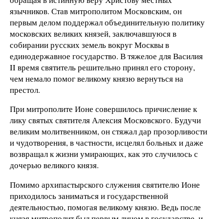
язычников. Став митрополитом Московским, он
первым делом поддержал объединительную политику
московских великих князей, заключавшуюся в
собирании русских земель вокруг Москвы в
единодержавное государство. В тяжелое для Василия
II время святитель решительно принял его сторону,
чем немало помог великому князю вернуться на
престол.
При митрополите Ионе совершилось причисление к
лику святых святителя Алексия Московского. Будучи
великим молитвенником, он стяжал дар прозорливости
и чудотворения, в частности, исцелял больных и даже
возвращал к жизни умирающих, как это случилось с
дочерью великого князя.
Помимо архипастырского служения святителю Ионе
приходилось заниматься и государственной
деятельностью, помогая великому князю. Ведь после
князя митрополит был первым лицом в государстве, и