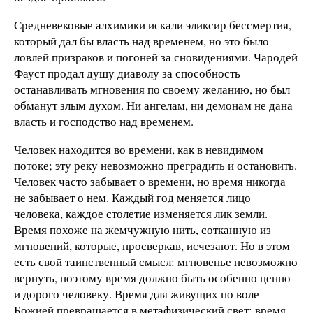
Средневековые алхимики искали эликсир бессмертия,
который дал бы власть над временем, но это было
ловлей призраков и погоней за сновидениями. Чародей
Фауст продал душу диаволу за способность
останавливать мгновения по своему желанию, но был
обманут злым духом. Ни ангелам, ни демонам не дана
власть и господство над временем.
Человек находится во времени, как в невидимом
потоке; эту реку невозможно преградить и остановить.
Человек часто забывает о времени, но время никогда
не забывает о нем. Каждый год меняется лицо
человека, каждое столетие изменяется лик земли.
Время похоже на жемчужную нить, сотканную из
мгновений, которые, просверкав, исчезают. Но в этом
есть свой таинственный смысл: мгновенье невозможно
вернуть, поэтому время должно быть особенно ценно
и дорого человеку. Время для живущих по воле
Божией превращается в метафизический свет; время,