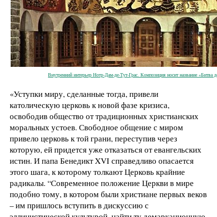
Внутренний интерьер Нотр-Дам-де-Тут-Грас. Композиция носит название «Битва д
«Уступки миру, сделанные тогда, привели
католическую церковь к новой фазе кризиса,
освободив общество от традиционных христианских
моральных устоев. Свободное общение с миром
привело церковь к той грани, переступив через
которую, ей придется уже отказаться от евангельских
истин. И папа Бенедикт XVI справедливо опасается
этого шага, к которому толкают Церковь крайние
радикалы. “Современное положение Церкви в мире
подобно тому, в котором были христиане первых веков
– им пришлось вступить в дискуссию с
эллинистической культурой, найти ту демаркационную