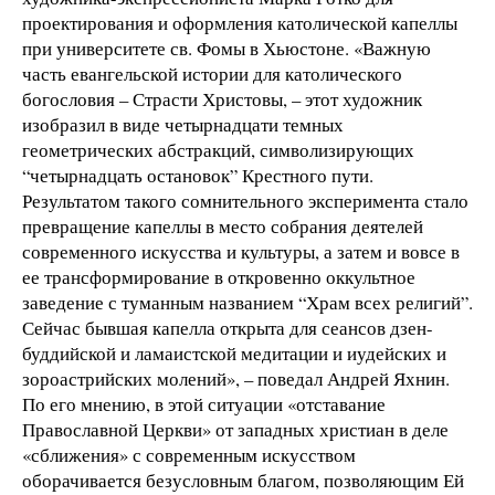
проектирования и оформления католической капеллы
при университете св. Фомы в Хьюстоне. «Важную
часть евангельской истории для католического
богословия – Страсти Христовы, – этот художник
изобразил в виде четырнадцати темных
геометрических абстракций, символизирующих
“четырнадцать остановок” Крестного пути.
Результатом такого сомнительного эксперимента стало
превращение капеллы в место собрания деятелей
современного искусства и культуры, а затем и вовсе в
ее трансформирование в откровенно оккультное
заведение с туманным названием “Храм всех религий”.
Сейчас бывшая капелла открыта для сеансов дзен-
буддийской и ламаистской медитации и иудейских и
зороастрийских молений», – поведал Андрей Яхнин.
По его мнению, в этой ситуации «отставание
Православной Церкви» от западных христиан в деле
«сближения» с современным искусством
оборачивается безусловным благом, позволяющим Ей