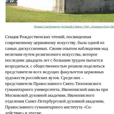
Церковь Сент-Бернадетт дю Банлей в Невере (1966). Архитектор Клод Па
Секция Рождественских чтений, посвященная
современному церковному искусству, была одной из
самых дискуссионных. Своим опытом наблюдения над
нелегким путем религиозного искусства, которое
последние двадцать лет с большим трудом пытается
возродиться, с общественностью решили поделиться
представители всех ведущих факультетов церковных
художеств российских вузов. Среди них –
представители Православного Свято-Тихоновского
гуманитарного университета, Иконописной школы при
Московской духовной академии, Иконописного
отделения Санкт-Петербургской духовной академии,
Православного гуманитарного института «Со-
действие» и другие.