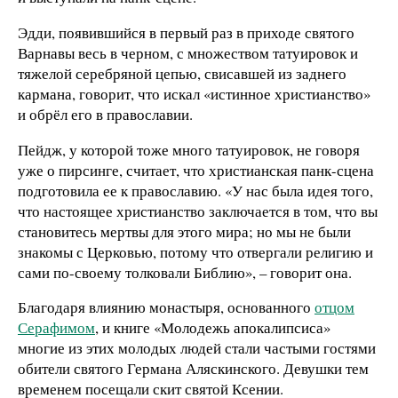
Эдди, появившийся в первый раз в приходе святого
Варнавы весь в черном, с множеством татуировок и
тяжелой серебряной цепью, свисавшей из заднего
кармана, говорит, что искал «истинное христианство»
и обрёл его в православии.
Пейдж, у которой тоже много татуировок, не говоря
уже о пирсинге, считает, что христианская панк-сцена
подготовила ее к православию. «У нас была идея того,
что настоящее христианство заключается в том, что вы
становитесь мертвы для этого мира; но мы не были
знакомы с Церковью, потому что отвергали религию и
сами по-своему толковали Библию», – говорит она.
Благодаря влиянию монастыря, основанного
отцом
Серафимом
, и книге «Молодежь апокалипсиса»
многие из этих молодых людей стали частыми гостями
обители святого Германа Аляскинского. Девушки тем
временем посещали скит святой Ксении.