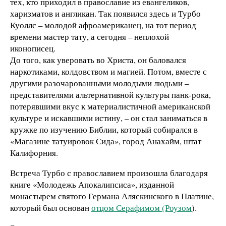
тех, кто приходил в православие из евангеликов,
харизматов и англикан. Так появился здесь и Турбо
Куоллс – молодой афроамериканец, на тот период
времени мастер тату, а сегодня – неплохой
иконописец.
До того, как уверовать во Христа, он баловался
наркотиками, колдовством и магией. Потом, вместе с
другими разочарованными молодыми людьми –
представителями альтернативной культуры панк-рока,
потерявшими вкус к материалистичной американской
культуре и искавшими истину, – он стал заниматься в
кружке по изучению Библии, который собирался в
«Магазине татуировок Сида», город Анахайм, штат
Калифорния.
Встреча Турбо с православием произошла благодаря
книге «Молодежь Апокалипсиса», изданной
монастырем святого Германа Аляскинского в Платине,
который был основан
отцом Серафимом (Роузом
).