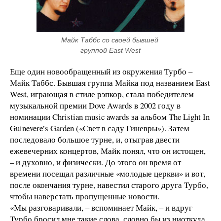
Майк Таббс со своей бывшей 
группой East West
Еще один новообращенный из окружения Турбо –
Майк Таббс. Бывшая группа Майка под названием East
West, играющая в стиле рэпкор, стала победителем
музыкальной премии Dove Awards в 2002 году в
номинации Christian music awards за альбом The Light In
Guinevere’s Garden («Свет в саду Гиневры»). Затем
последовало большое турне, и, отыграв двести
ежевечерних концертов, Майк понял, что он истощен,
– и духовно, и физически. До этого он время от
времени посещал различные «молодые церкви» и вот,
после окончания турне, навестил старого друга Турбо,
чтобы наверстать пропущенные новости.
«Мы разговаривали, – вспоминает Майк, – и вдруг
Турбо бросил мне такие слова, словно бы из ниоткуда,