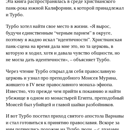
Эта книга распространялась в среде христианского
панк-рока южной Калифорнии, к которой принадлежал
и Турбо.
Турбо хотел найти свое место в жизни. «Я вырос,
будучи единственным “черным парнем” в округе,
поэтому я жадно искал “идентичности”. Христианская
панк-сцена на время дала мне это, но та церковь, в
которую я ходил, хотя и давала чувство общности, но
не могла дать идентичности», – объясняет Турбо.
Через чтение Турбо открыл для себя православную
церковь и узнал про преподобного Моисея Мурина,
жившего в IV веке православного монаха-эфиопа.
Известно, что прежде чем прийти к покаянию и найти
убежище в одном из монастырей Египта, преподобный
Моисей был убийцей и главой шайки разбойников.
И вот Турбо посетил приход святого апостола Варнавы
и стал готовиться к принятию православия. Вскоре за
ним потянулись похожие на Турбо люди, – с дрэдами,