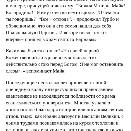
в манере, присущей только ему: “Божия Матерь, Майк!
Богородица!” Я ему ответил нечто вроде: “О чем это
ты говоришь?” “Всё – отсюда”, – продолжил Турбо и
объяснил мне, что он и его семья нашли для себя
Православную Церковь. И вскоре после этого я
впервые пришел в храм святого Варнавы».
Каким же был этот опыт? «На своей первой
Божественной литургии я чувствовал, что
действительно стою перед Богом. Я не мог остановить
слезы», – вспоминает Майк.
Последующие несколько лет принесли с собой
очередную волну интересующихся православием
евангеликов из находящегося поблизости от храма
евангелического университета. Многие узнали о
христианстве благодаря истории или писаниям святых
отцов, таких, как Иоанн Златоуст и Василий Великий, с
чьими трудами познакомились на курсах теологии и
истории, и захотели увидеть это христианство вживую.