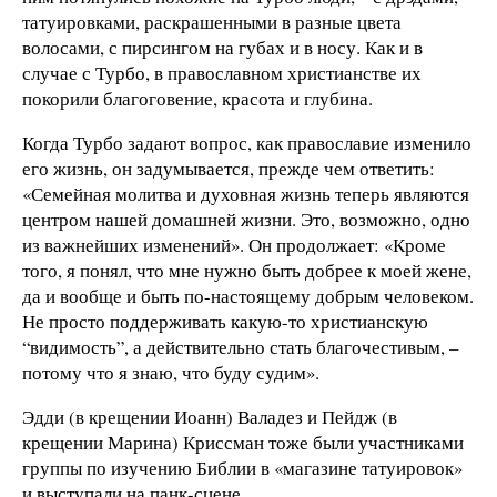
татуировками, раскрашенными в разные цвета
волосами, с пирсингом на губах и в носу. Как и в
случае с Турбо, в православном христианстве их
покорили благоговение, красота и глубина.
Когда Турбо задают вопрос, как православие изменило
его жизнь, он задумывается, прежде чем ответить:
«Семейная молитва и духовная жизнь теперь являются
центром нашей домашней жизни. Это, возможно, одно
из важнейших изменений». Он продолжает: «Кроме
того, я понял, что мне нужно быть добрее к моей жене,
да и вообще и быть по-настоящему добрым человеком.
Не просто поддерживать какую-то христианскую
“видимость”, а действительно стать благочестивым, –
потому что я знаю, что буду судим».
Эдди (в крещении Иоанн) Валадез и Пейдж (в
крещении Марина) Криссман тоже были участниками
группы по изучению Библии в «магазине татуировок»
и выступали на панк-сцене.