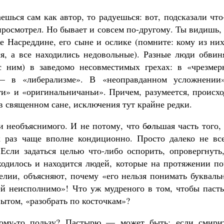
ешься сам как автор, то радуешься: вот, подсказали что
 просмотрел. Но бывает и совсем по-другому. Ты видишь,
е Насреддине, его сыне и ослике (помните: кому из ни
ся, а все находились недовольные). Разные люди обвин
с ним) в заведомо несовместимых грехах: в «чрезмер
 — в «либерализме». В «неоправданном усложнении
» и «оригинальничаньи». Причем, разумеется, происхо
в священном сане, исключения тут крайне редки.
и необъяснимого. И не потому, что б
о
льшая часть того,
 раз чаще вполне кондиционно. Просто далеко не все
Если задаться целью что-либо оспорить, опровергнуть,
аходилось и находится людей, которые на протяжении п
елии, объясняют, почему «его нельзя понимать букваль
й неисполнимо»! Что уж мудреного в том, чтобы пасты
ытом, «разобрать по косточкам»?
 кому-то пользу? Пастырю — может быть: если смирит