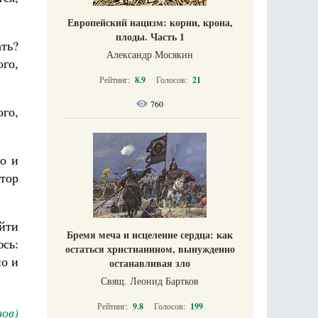
Европейский нацизм: корни, крона,
плоды. Часть 1
ать?
Александр Мосякин
го,
Рейтинг:
8.9
Голосов:
21
760
ого,
о и
тор
айти
Бремя меча и исцеление сердца: как
сь:
остаться христианином, вынужденно
но и
останавливая зло
Свящ. Леонид Бартков
Рейтинг:
9.8
Голосов:
199
ов)