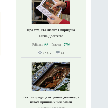
Про тех, кто любит Спиридона
Елена Долгачёва
Рейтинг:
9.9
Голосов:
2796
37 419
13
Как Богородица исцелила девочку, а
потом пришла к ней домой
Дмитрий Злодорев