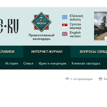
Ελληνική
έκδοση
Српска
верзиjа
English
Православный
version
календарь
СЛАВИЕМ
ИНТЕРНЕТ-ЖУРНАЛ
ВОПРОСЫ СВЯЩ
|
История
|
Семья
|
Идеи и концепции
|
Книжная закладка
2 416 просмотров
Ра