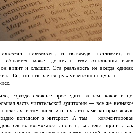
Великомученик Георгий Победоносец. Н
святого
Роман Котов
роповеди произносит, и исповедь принимает, и
Как найти своё место в жизни
Кирилл Мурышев
ми общается, может делать в этом отношении выво
 он видит и слышит. Эта реальность не всегда одинак
ивна. Ее, что называется, руками можно пощупать.
жнее.
ло, гораздо сложнее проследить за тем, каков в це
о
льшая часть читательской аудитории — все же незнако
о текстах, в том числе и о тех, авторами которых явля
поздно попадают в интернет. А там — комментирован
довательно, возможность понять, как текст принят, ка
словно, еще не свидетельство о том, в чьей душе и жиз