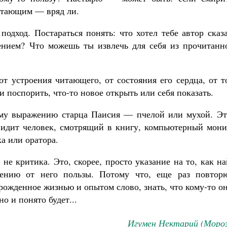
Читающим — вряд ли.
одход. Постараться понять: что хотел тебе автор сказ
ением? Что можешь ты извлечь для себя из прочитанно
от устроения читающего, от состояния его сердца, от т
и поспорить, что-то новое открыть или себя показать.
кому выражению старца Паисия — пчелой или мухой. Эт
видит человек, смотрящий в книгу, компьютерный мони
а или оратора.
 не критика. Это, скорее, просто указание на то, как н
ению от него пользы. Потому что, еще раз повторю
рожденное жизнью и опытом слово, знать, что кому-то о
о и понято будет...
Игумен Нектарий (Мороз