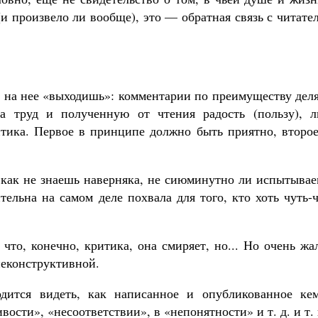
и произвело ли вообще), это — обратная связь с читате
да на нее «выходишь»: комментарии по преимуществу дел
за труд и полученную от чтения радость (пользу), л
итика. Первое в принципе должно быть приятно, второ
 как не знаешь наверняка, не сиюминутно ли испытывае
ельна на самом деле похвала для того, кто хоть чуть-
что, конечно, критика, она смиряет, но... Но очень жа
неконструктивной.
ится видеть, как написанное и опубликованное кем
ости», «несоответствии», в «непонятности» и т. д. и т. 