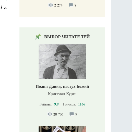
2 274
8
3 г.
ВЫБОР ЧИТАТЕЛЕЙ
Иоанн Давид, пастух Божий
Кристиан Курте
Рейтинг:
9.9
Голосов:
1166
20 705
9