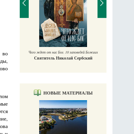
П
Е
аучись у
Чего ждет от нас Бог. 10 заповедей Божиих
 во
Святитель Николай Сербский
ды,
ово
НОВЫЕ МАТЕРИАЛЫ
лом
мые
ются
ие,
кова
ни и