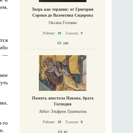
лем,
Тверь как терапия: от Григория
Сороки до Валентина Сидорова
Оксана Головко
Рейтинг:
10
Голосов:
9
ятся
109
ибо
е —
мое
чуть
Память апостола Иакова, брата
лко,
Господня
Аббат Эльфрик Грамматик
-то
Рейтинг:
10
Голосов:
8
п.
85