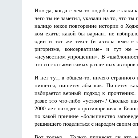
Иногда, когда с чем-то подобным сталкива
чего ты не заметил, указали на то, что ты
налицо некое повторение истории о Ходж
ком ехать; какой бы вариант не избирал
один и тот же текст (и автора вместе 
ригоризме, консерватизме» и тут же
«неуместном упрощении». В «шаблонности
это со статьями самых различных авторов 
И нет тут, в общем-то, ничего странного 
пишется, пишется абы как. Пишется как
избирается верный подход к прочтению. 
разве это что-либо «устоит»? Сколько н
2000 лет находят «противоречия» в Еванг
по какой причине «большинство заповеде
решившего поделиться с народом своим оп
Вот только... Только принесет ли это