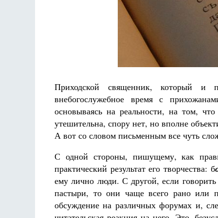
Разлуки не будет
Фредерика де Грааф
Приходской священник, который и п
внебогослужебное время с прихожана
основываясь на реальности, на том, что
утешительна, спору нет, но вполне объект
А вот со словом письменным все чуть сло
С одной стороны, пишущему, как прави
практический результат его творчества: б
ему лично люди. С другой, если говорить 
пастыри, то они чаще всего рано или 
обсуждение на различных форумах и, сле
читательская реакция на него. Это, безу