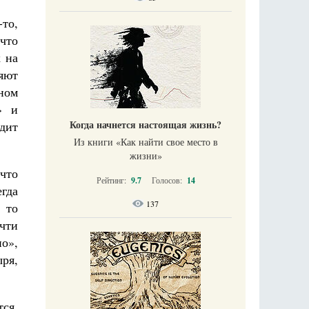
-то,
 что
х на
яют
ном
» и
Когда начнется настоящая жизнь?
дит
Из книги «Как найти свое место в
жизни​»
 что
Рейтинг:
9.7
Голосов:
14
гда
137
 то
очти
но»,
ря,
ся,