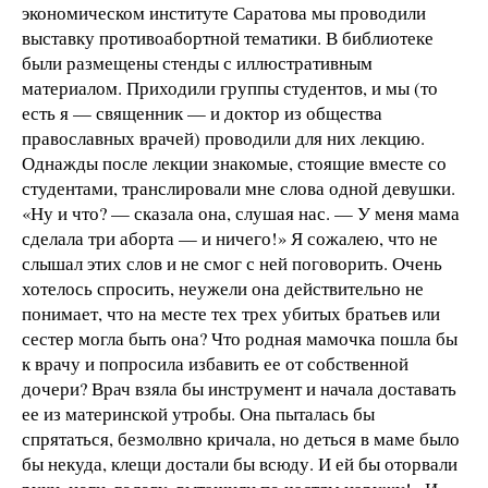
экономическом институте Саратова мы проводили
выставку противоабортной тематики. В библиотеке
были размещены стенды с иллюстративным
материалом. Приходили группы студентов, и мы (то
есть я — священник — и доктор из общества
православных врачей) проводили для них лекцию.
Однажды после лекции знакомые, стоящие вместе со
студентами, транслировали мне слова одной девушки.
«Ну и что? — сказала она, слушая нас. — У меня мама
сделала три аборта — и ничего!» Я сожалею, что не
слышал этих слов и не смог с ней поговорить. Очень
хотелось спросить, неужели она действительно не
понимает, что на месте тех трех убитых братьев или
сестер могла быть она? Что родная мамочка пошла бы
к врачу и попросила избавить ее от собственной
дочери? Врач взяла бы инструмент и начала доставать
ее из материнской утробы. Она пыталась бы
спрятаться, безмолвно кричала, но деться в маме было
бы некуда, клещи достали бы всюду. И ей бы оторвали