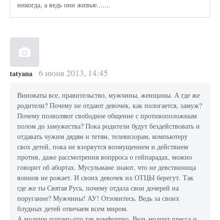
никогда, а ведь они живые.......
6 июня 2013, 14:45
tatyana
Виноваты все, правительство, мужчины, женщины. А где же
родители? Почему не отдают девочек, как пологается, замуж?
Почему позволяют свободное общение с противоположным
полом до замужества? Пока родители будут бездействовать и
отдавать чужим дядям и тетям, телевизорам, компьютеру
свох детей, пока не взорвутся возмущением и действием
против, даже рассмотрения вопрроса о гейпарадах, можно
говорит об абортах. Мусульмане знают, что не девствиница
воинов не рожает. И своих девочек их ОТЦЫ берегут. Так
где же ты Святая Русь, почему отдала свои дочерей на
поругание? Мужчины! АУ! Отзовитесь. Ведь за своих
блудных детей отвечаем всем миром.
А молчим потому-что так комфортно. Ведь молчит пресса и