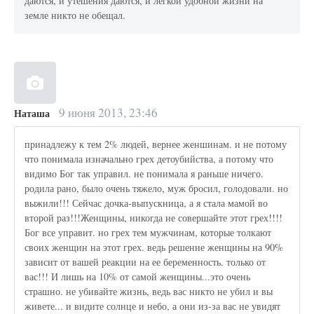
даются, и утешения даются, и легкой удобной жизни на
земле никто не обещал.
9 июня 2013, 23:46
Наташа
принадлежу к тем 2% людей, вернее женшинам. и не потому
что понимала изначально грех детоубийства, а потому что
видимо Бог так управил. не понимала я раньше ничего.
родила рано, было очень тяжело, муж бросил, голодовали. но
выжили!!! Сейчас дочка-выпускница, а я стала мамой во
второй раз!!!Женщины, никогда не совершайте этот грех!!!!
Бог все управит. но грех тем мужчинам, которые толкают
своих женщин на этот грех. ведь решение женщины на 90%
зависит от вашей реакции на ее беременность. только от
вас!!! И лишь на 10% от самой женщины...это очень
страшно. не убивайте жизнь, ведь вас никто не убил и вы
живете... и видите солнце и небо, а они из-за вас не увидят