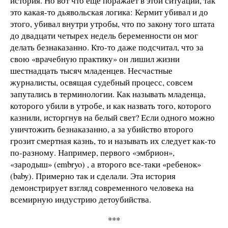
история. Но вот что еще поражает в этой ситуации, так
это какая-то дьявольская логика: Кермит убивал и до
этого, убивал внутри утробы, что по закону того штата
до двадцати четырех недель беременности он мог
делать безнаказанно. Кто-то даже подсчитал, что за
свою «врачебную практику» он лишил жизни
шестнадцать тысяч младенцев. Несчастные
журналисты, освящая судебный процесс, совсем
запутались в терминологии. Как называть младенца,
которого убили в утробе, и как назвать того, которого
казнили, исторгнув на белый свет? Если одного можно
уничтожить безнаказанно, а за убийство второго
грозит смертная казнь, то и называть их следует как-то
по-разному. Например, первого «эмбрион»,
«зародыш» (embryo) , а второго все-таки «ребенок»
(baby). Примерно так и сделали. Эта история
демонстрирует взгляд современного человека на
всемирную индустрию детоубийства.
***