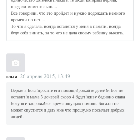
предали моментально....
Все говорили, что это пройдет и нужно подождать немного
времени но нет....
То что я сделала, всегда останется у меня в памяти, всегда
буду себя винить, за то что не дала своему ребенку выжить.
26 апреля 2015, 13:49
ольга
Верьте в Бога!просите его помощи!рожайте детей!и Бог не
оставит!я мама 3 дочерей!скоро 4 будет!живу бедноно слава
Богу все здоровы!все время ощущаю помощь Бога.он не
может спустится и дать мне что прошу.но посылает добрых
людей.