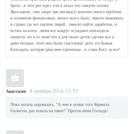
брата...в этот раз идя с узи я знала что сынулю назову
Ярославом...ему скоро три месяца))) конечно много проблем,
в основном финансовых, много всего было, тяжело выживать
в стране где все против людей...тяжело найти заработок, и
встать на ноги...меня все вокруг осуждают-наплодила
нищеты. но я то знаю что я для своих деток сделаю все и
даже больше, чтоб они были счастливы! дети это Божья
Благодать, которая дана мне-грешнице...и слава Богу за все!
8 октября 2014, 13:53
Анастасия
Пока читала задумалась, "А чем я лучше того Кермита
Госнелла, раз пошла на такое!" Прости меня Господь!