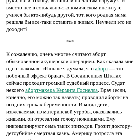
руки, ноги, голову, вытащили по частям наружу!.. И
вместо нее в социально-экономическом институте
учился бы кто-нибудь другой, тот, кого родная мама
решила бы все-таки оставить в живых. Неужели это не
доходит?
***
К сожалению, очень многие считают аборт
обыкновенной акушерской операцией. Как сказала мне
одна знакомая: «Раньше я думала, что
аборт
— это
побочный эффект брака». В Соединенных Штатах
сейчас проходит громкий судебный процесс. Судят
некоего
абортмахера Кермита Госнелла
. Врач (если,
конечно, его можно так назвать) проводил аборты на
поздних сроках беременности. И когда дети,
извлекаемые из материнской утробы, оказывались
живыми, он отрезал им голову ножницами. Ему
инкриминируют семь таких эпизодов. Грозит доктору-
детоубийце смертная казнь. Америку потрясла эта