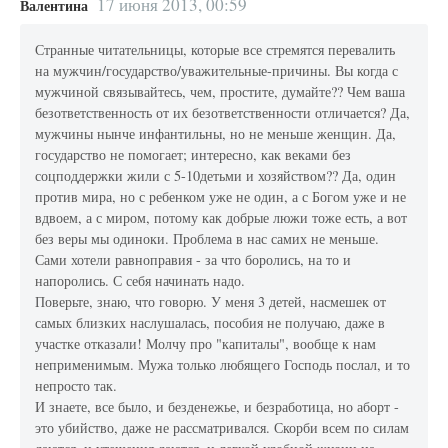
17 июня 2013, 00:59
Валентина
Странные читательницы, которые все стремятся перевалить
на мужчин/государство/уважительные-причины. Вы когда с
мужчиной связывайтесь, чем, простите, думайте?? Чем ваша
безответственность от их безответственности отличается? Да,
мужчины нынче инфантильны, но не меньше женщин. Да,
государство не помогает; интересно, как веками без
соцподдержки жили с 5-10детьми и хозяйством?? Да, один
против мира, но с ребенком уже не один, а с Богом уже и не
вдвоем, а с миром, потому как добрые люжи тоже есть, а вот
без веры мы одиноки. Проблема в нас самих не меньше.
Сами хотели равноправия - за что боролись, на то и
напоролись. С себя начинать надо.
Поверьте, знаю, что говорю. У меня 3 детей, насмешек от
самых близких наслушалась, пособия не получаю, даже в
участке отказали! Молчу про "капиталы", вообще к нам
неприменимым. Мужа только любящего Господь послал, и то
непросто так.
И знаете, все было, и безденежье, и безработица, но аборт -
это убийство, даже не рассматривался. Скорби всем по силам