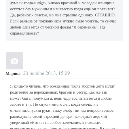
думали когда-нибудь, каково красивой и молодой женщине
остаться без мужчины и неизвестно когда ещё он появится?
Да, ребенок - счастье, но мне страшно одиноко. СТРАШНО.
Если раньше от поклонников нужно было убегать, то сейчас
любой сливается от честной фразы "Я беременна". Где
справедливость?
20 ноября 2013, 15:09
Марина
Я когда-то читала, что рожденные после абортов дети мстят
родителям за нерожденных братьев и сестер.Как же так
может быть, подумала я, ведь чадо воспитывается в любви
заботе и т.п. Но спустя много лет, когда сейчас я в
отчаянии,опуская руки, вижу злобу, ничем непробиваемое
равнодушие своей взрослой дочери, холодный дерзкий
уверенный её ответ на любое замечание, я невольно
вспоминаю о прочитанном мною предположении. Разве не с