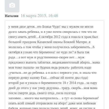
16 марта 2015, 16:46
Наталия
у меня двое деток..это Божье Чудо! мы с мужем не могли
долго зачать ребенка, и я уже почти смирилась с тем что не
смогу-иметь детей...4 октября 2012 года я пошла в храм,был
большой праздник Казанской иконы Божией Матери..я
молилась о том чтобы у меня получилось забеременеть...6
октября я узнаю что беременна! не чудо ли? я была так
рада....а вот муж и родственники-скорее нет....муж
предложил выпить таблетки..медикаментозный аборта...мама
моя тоже сказала- не будешь ведь рожать- работать надо
,учиться...не до ребенка. а я шла с первого узи, и знала что
первую дочку назову Ева....сейчас ей почти два года)
второй раз я узнала о беременности 18 г 2014 года...за пару
дней до этого у нас умер дедушка...траур, скорбь...моя мама
после смерти деда, своего отца ,пила полгода
запоями....много мы натерпелись... а тут -я снова беременая!
опять всей семьей отправляли на аборт! даже моя любимая
бабуля..которая сама родила троих детей..маму, ее сестру и