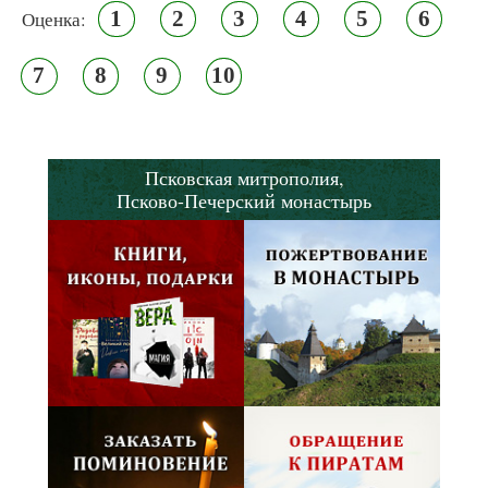
1
2
3
4
5
6
Оценка:
7
8
9
10
Псковская митрополия,
Псково-Печерский монастырь