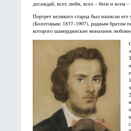
досаждай, всех люби, всех – беги и всем –
Портрет великого старца был написан ег
(Болотовым; 1837–1907), родным братом 
которого шамординские монахини любовно