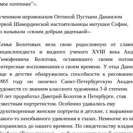
 мое почтение”».
о учеником иеромонахом Оптиной Пустыни Даниилом
первой Шамординской настоятельницы матушки Софии,
 называли «своим добрым дяденькой».
Семья Болотовых вела свою родословную от славн
энциклопедиста и видного ученого XVIII века Анд
Тимофеевича Болотова, оставившего своим потом
интересные воспоминания о своем времени. У отца Дани
еще в детстве обнаружились способности к рисованию
1865 году он окончил Санкт-Петербургскую Акаде
художеств со званием классного художника 3-й степени.
20 лет проработал Дмитрий Болотов в Петербурге, став
известным портретистом. Особенно удавались ему
одухотворенные женские портреты и детские, с выражен
какого-то неизбывного удивления в глазах. Немногие из н
сохранились до нашего времени. По свидетельству влады