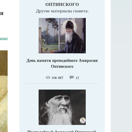
ОПТИНСКОГО
Другие материалы сюжета:
ия
ина
День памяти преподобного Амвросия
Оптинского
106 887
12
Преподобный Амвросий Оптинский.