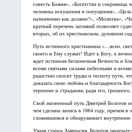
совесть Божия», «Богатства и сокровища 
человека искушения и попущения», «Цель 
назначению как должно?», «Молитва», «Че
краткий перечень заглавий позволяет суди
вторых, об их христианском, духовном со
Путь истинного христианина «…ясен, свете
своего и Ему служит! Идет к Богу, к вечн
ждет истинная бесконечная Вечность и бла
всеми святыми силами небесными и всеми 
радостию сносит труды и тесноту пути, ч
доказать свою любовь и благодарность Бог
терпение и страдания, ради его, грешного
Свой жизненный путь Дмитрий Болотов осо
чем сделана запись в 1864 году, причем в
сложившемся и обнаруживает внутренние 
Узнав старца Амвросия, Болотов окончател