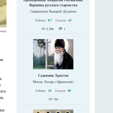
Вершина русского старчества
Священник Валерий Духанин
Рейтинг:
8.7
Голосов:
63
2 298
1
чках
ве
Садовник Христов
м.
Монах Лазарь (Афанасьев)
е
ого
Рейтинг:
10
Голосов:
89
а,
754
 не