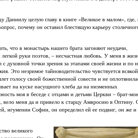
у Даниилу целую главу в книге «Великое в малом», где, 
вопрос, почему он оставил блестящую карьеру столичног
ть, что в монастырь нашего брата загоняют неудачи,
с легкой руки поэтов, – несчастная любовь. У меня в жиз
л с духовной точки зрения за этапами своей жизни и по 
жия. Это незримое тайноводительство чувствуется всякой
лет голосу своей божественной совести и не оплотянила
ивает на куске насущного хлеба да на низменных
юность моя в беседе с отцами и детьми Церкви – брат-мон
е, вело меня да и привело к старцу Амвросию в Оптину. 
й, игумении Софии, он определил ей ее подвиг, он же и
ство великого