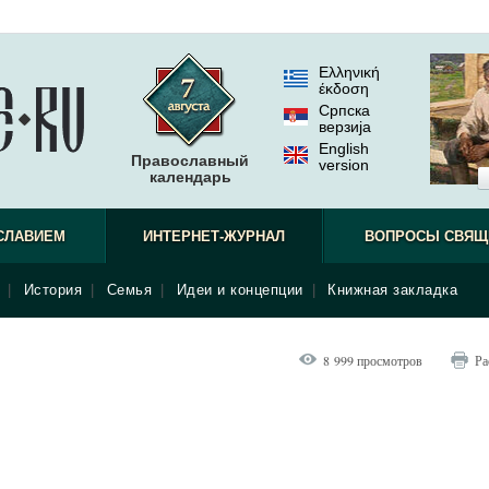
Ελληνική
έκδοση
Српска
верзиjа
English
Православный
version
календарь
СЛАВИЕМ
ИНТЕРНЕТ-ЖУРНАЛ
ВОПРОСЫ СВЯЩ
|
История
|
Семья
|
Идеи и концепции
|
Книжная закладка
8 999 просмотров
Ра