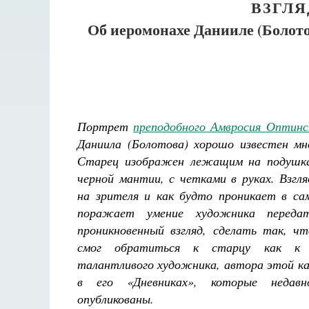
ВЗГЛ
Об иеромонахе Данииле (Болото
Портрет
преподобного Амвросия Оптинс
Даниила (Болотова) хорошо известен мн
Старец изображен лежащим на подушках
черной мантии, с четками в руках. Взгл
на зрителя и как будто проникает в са
поражает умение художника переда
проникновенный взгляд, сделать так, ч
смог обратиться к старцу как к 
талантливого художника, автора этой 
в его «Дневниках», которые недав
опубликованы.