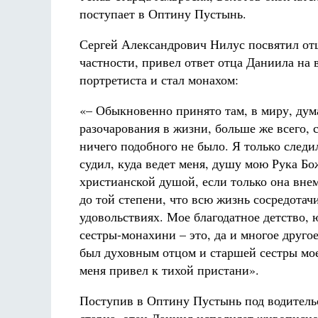
поступает в Оптину Пустынь.
Сергей Александрович Нилус посвятил отц
частности, привел ответ отца Даниила на 
портретиста и стал монахом:
«– Обыкновенно принято там, в миру, дума
разочарования в жизни, больше же всего, 
ничего подобного не было. Я только следи
судил, куда ведет меня, душу мою Рука Бо
христианской душой, если только она внем
до той степени, что всю жизнь сосредотач
удовольствиях. Мое благодатное детство, 
сестры-монахини – это, да и многое друго
был духовным отцом и старшей сестры мое
меня привел к тихой пристани».
Поступив в Оптину Пустынь под водитель