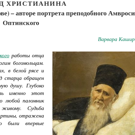
ЯД ХРИСТИАНИНА
ве) – авторе портрета преподобного Амврос
Оптинского
Варвара Кашир
кого
работы отца
огим богомольцам.
, в белой рясе и
яд старца обращен
мую душу. Глубоко
ть именно этот
то любой паломник
живому. Судьба
картины, отражена
но были впервые