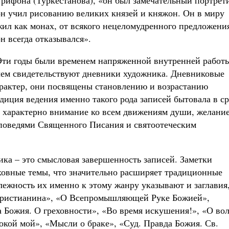
Трифона (Туркестанова), «он был замечательный портрети
он учил рисованию великих князей и княжон. Он в миру
жил как монах, от всякого нецеломудренного предложени
он всегда отказывался».
Эти годы были временем напряженной внутренней работы
чем свидетельствуют дневники художника. Дневниковые
арактер, они посвящены становлению и возрастанию
диция ведения именно такого рода записей бытовала в ср
о характерно внимание ко всем движениям души, желани
аповедями Священного Писания и святоотеческим
ика – это смысловая завершенность записей. Заметки
ховные темы, что значительно расширяет традиционные
ежность их именно к этому жанру указывают и заглавия
 христианина», «О Всепромышляющей Руке Божией»,
Божия. О греховности», «Во время искушения!», «О во
окой мой», «Мысли о браке», «Суд. Правда Божия. Св.