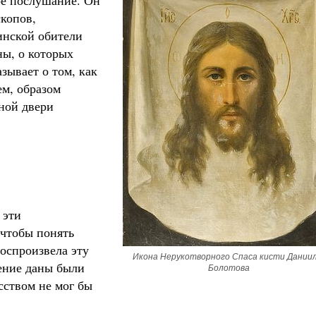
ое послушание. Он
копов,
инской обители
ы, о которых
зывает о том, как
м, образом
ной двери
 эти
чтобы понять
воспроизвела эту
Икона Нерукотворного Спаса кисти Даниил
вение даны были
Болотова
сством не мог бы