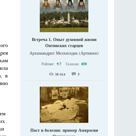
Встреча 1. Опыт духовной жизни
ого
Оптинских старцев
рея
Архимандрит Мелхиседек (Артюхин)
кам
Рейтинг:
9.7
Голосов:
850
ила
, в
38 014
5
мию
ием
их
ки
Пост и болезни: пример Амвросия