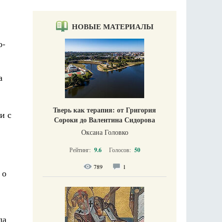
НОВЫЕ МАТЕРИАЛЫ
о-
а
Тверь как терапия: от Григория
и с
Сороки до Валентина Сидорова
Оксана Головко
Рейтинг:
9.6
Голосов:
50
789
1
 о
да