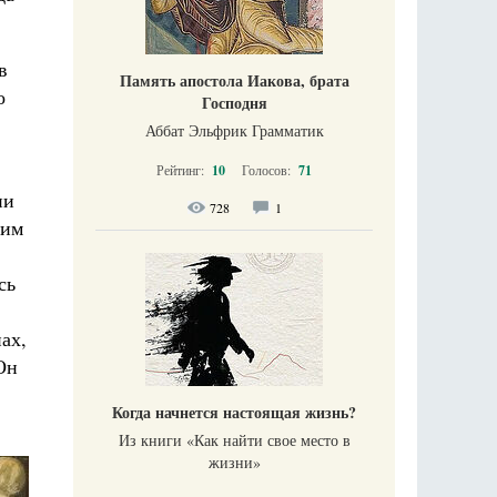
в
Память апостола Иакова, брата
о
Господня
Аббат Эльфрик Грамматик
Рейтинг:
10
Голосов:
71
ни
728
1
ним
сь
ах,
Он
Когда начнется настоящая жизнь?
Из книги «Как найти свое место в
жизни​»