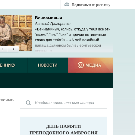
Подписаться на рассылку
Вениаминыч
Алексей Григоренко
«Вениаминыч, колись, откуда у тебя все эти
“якоже”, “яко”, “сии” и прочие нетипичные
слова для тебя?» – «А мой покойный
папаша дьяконом был в Леонтьевской
церкви…»
ЕННИКУ
НОВОСТИ
МЕДИА
спечатать
ДЕНЬ ПАМЯТИ
ПРЕПОДОБНОГО АМВРОСИЯ