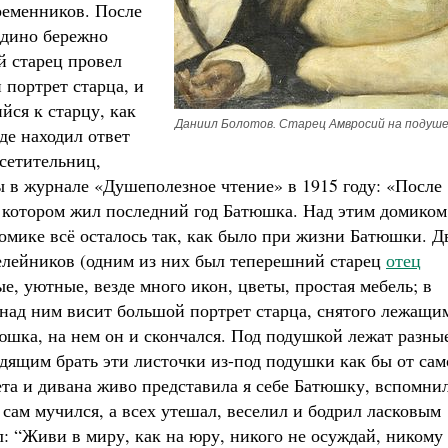
ременников. После
дино бережно
й старец провел
 портрет старца, и
ся к старцу, как
Даниил Болотов. Старец Амвросий на подуше
де находил ответ
осетительниц,
 в журнале «Душеполезное чтение» в 1915 году: «После
 котором жил последний год Батюшка. Над этим домиком
омике всё осталось так, как было при жизни Батюшки. Д
елейников (одним из них был теперешний старец
отец
ые, уютные, везде много икон, цветы, простая мебель; в
 над ним висит большой портрет старца, снятого лежащи
юшка, на нем он и скончался. Под подушкой лежат разны
одящим брать эти листочки из-под подушки как бы от сам
та и дивана живо представила я себе Батюшку, вспомнил
 сам мучился, а всех утешал, веселил и бодрил ласковым
л: “Живи в миру, как на юру, никого не осуждай, никому