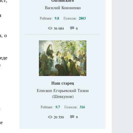
ст,
Оптинского
Василий Кононенко
я
Рейтинг:
9.8
Голосов:
2803
36 684
6
, о
еде
е
Наш старец
Епископ Егорьевский Тихон
(Шевкунов)
,
Рейтинг:
9.7
Голосов:
316
20 550
9
ле