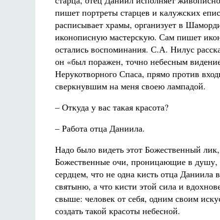
старца, отец Даниил исполняет живописн
пишет портреты старцев и калужских епис
расписывает храмы, организует в Шаморд
иконописную мастерскую. Сам пишет икон
остались воспоминания. С.А. Нилус расска
он «был поражен, точно небесным видение
Нерукотворного Спаса, прямо против вход
сверкнувшим на меня своею лампадой.
– Откуда у вас такая красота?
– Работа отца Даниила.
Надо было видеть этот Божественный лик,
Божественные очи, проницающие в душу, 
сердцем, что не одна кисть отца Даниила 
святыню, а что кисти этой сила и вдохно
свыше: человек от себя, одним своим иску
создать такой красоты небесной.