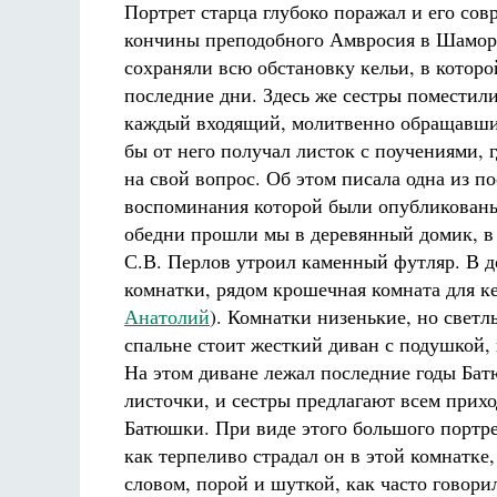
Портрет старца глубоко поражал и его сов
кончины преподобного Амвросия в Шамор
сохраняли всю обстановку кельи, в которо
последние дни. Здесь же сестры поместили
каждый входящий, молитвенно обращавший
бы от него получал листок с поучениями, г
на свой вопрос. Об этом писала одна из п
воспоминания которой были опубликованы
обедни прошли мы в деревянный домик, в
С.В. Перлов утроил каменный футляр. В д
комнатки, рядом крошечная комната для к
Анатолий
). Комнатки низенькие, но светл
спальне стоит жесткий диван с подушкой,
На этом диване лежал последние годы Бат
листочки, и сестры предлагают всем прих
Батюшки. При виде этого большого портре
как терпеливо страдал он в этой комнатке,
словом, порой и шуткой, как часто говори