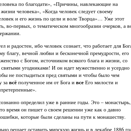
человека по благодати», «Причины, навлекающие на
жизни человека», «Когда человек следует своему
ловек и его жизнь по цели и воле Творца»… Уже этот
ть, во-первых, о тематическом многообразии очерков, а в
держании.
л и радостен, ибо человек сознает, что работает для Бог
ому благу, вечной любви и бесконечной премудрости, его
женство с Богом, источником всякого блага и жизни, со
святыми угодниками! И он идет мужественно и усердно 
тобы не постыдиться пред святыми и чтобы было чем
всё
все
у за
полученное им от Бога и
Его милости и
, претерпенные».
знанно определил уже в ранние годы. Это – монастырь,
 это время он пишет о своем решении уже как о давно
ошибки, которые были сделаны на пути к монашеству.
ьно решает оставить мирскую жизнь и в декабре 1886 го