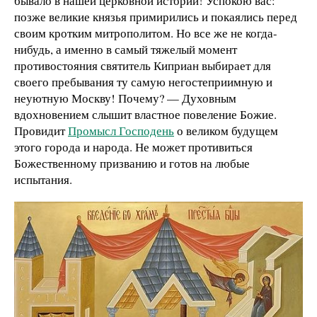
бывало в нашей церковной истории! Успокою вас:
позже великие князья примирились и покаялись перед
своим кротким митрополитом. Но все же не когда-
нибудь, а именно в самый тяжелый момент
противостояния святитель Киприан выбирает для
своего пребывания ту самую негостеприимную и
неуютную Москву! Почему? — Духовным
вдохновением слышит властное повеление Божие.
Провидит
Промысл Господень
о великом будущем
этого города и народа. Не может противиться
Божественному призванию и готов на любые
испытания.