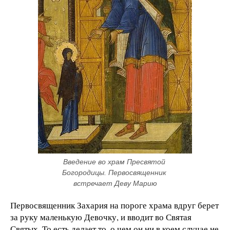
Введение во храм Пресвятой 
Богородицы. Первосвященник 
встречает Деву Марию
Первосвященник Захария на пороге храма вдруг берет
за руку маленькую Девочку, и вводит во Святая
Святых. То есть делает то, о чем он ни в коем случае не