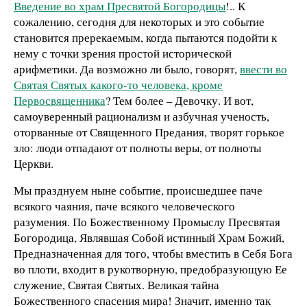
Введение во храм Пресвятой Богородицы
!.. К
сожалению, сегодня для некоторых и это событие
становится пререкаемым, когда пытаются подойти к
нему с точки зрения простой исторической
арифметики. Да возможно ли было, говорят,
ввести во
Святая Святых какого-то человека, кроме
Первосвященника
? Тем более – Девочку. И вот,
самоуверенный рационализм и азбучная ученость,
оторванные от Священного Предания, творят горькое
зло: люди отпадают от полноты веры, от полноты
Церкви.
Мы празднуем ныне событие, происшедшее паче
всякого чаяния, паче всякого человеческого
разумения. По Божественному Промыслу Пресвятая
Богородица, Являвшая Собой истинный Храм Божий,
Предназначенная для того, чтобы вместить в Себя Бога
во плоти, входит в рукотворную, предобразующую Ее
служение, Святая Святых. Великая тайна
Божественного спасения мира! Значит, именно так