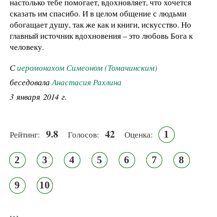
настолько тебе помогает, вдохновляет, что хочется
сказать им спасибо. И в целом общение с людьми
обогащает душу, так же как и книги, искусство. Но
главный источник вдохновения – это любовь Бога к
человеку.
С
иеромонахом Симеоном (Томачинским)
беседовала
Анастасия Рахлина
3 января 2014 г.
9.8
42
1
Рейтинг:
Голосов:
Оценка:
2
3
4
5
6
7
8
9
10