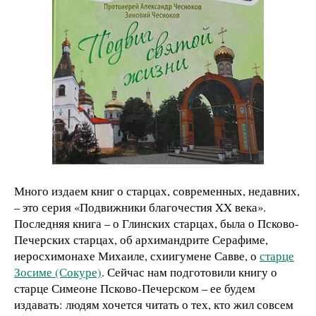
Много издаем книг о старцах, современных, недавних,
– это серия «Подвижники благочестия XX века».
Последняя книга – о Глинских старцах, была о Псково-
Печерских старцах, об архимандрите Серафиме,
иеросхимонахе Михаиле, схиигумене Савве, о
старце
Зосиме (Сокуре)
. Сейчас нам подготовили книгу о
старце Симеоне Псково-Печерском – ее будем
издавать: людям хочется читать о тех, кто жил совсем