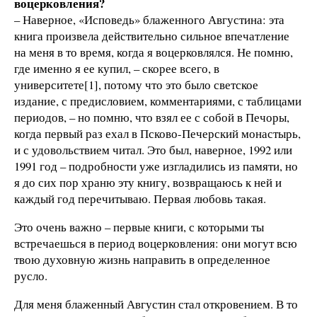
воцерковления?
– Наверное, «Исповедь» блаженного Августина: эта
книга произвела действительно сильное впечатление
на меня в то время, когда я воцерковлялся. Не помню,
где именно я ее купил, – скорее всего, в
университете[1], потому что это было светское
издание, с предисловием, комментариями, с таблицами
периодов, – но помню, что взял ее с собой в Печоры,
когда первый раз ехал в Псково-Печерский монастырь,
и с удовольствием читал. Это был, наверное, 1992 или
1991 год – подробности уже изгладились из памяти, но
я до сих пор храню эту книгу, возвращаюсь к ней и
каждый год перечитываю. Первая любовь такая.
Это очень важно – первые книги, с которыми ты
встречаешься в период воцерковления: они могут всю
твою духовную жизнь направить в определенное
русло.
Для меня блаженный Августин стал откровением. В то