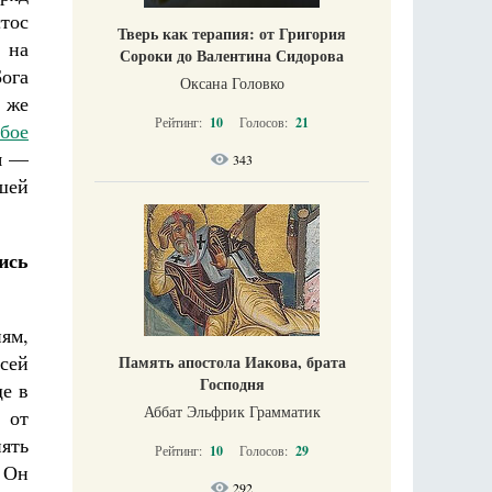
тос
Тверь как терапия: от Григория
 на
Сороки до Валентина Сидорова
Бога
Оксана Головко
о же
Рейтинг:
10
Голосов:
21
убое
ся —
343
шей
ись
ям,
сей
Память апостола Иакова, брата
Господня
е в
Аббат Эльфрик Грамматик
 от
ять
Рейтинг:
10
Голосов:
29
о Он
292