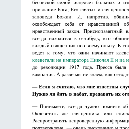
бесовской силой исцеляет больных и из
признание Бога, Его святых и священносл
заповеди Божии. И, напротив, обвин
освобождает себя от нравственной об
нравственный закон. Приснопамятный в
всегда находится кто-нибудь, кто обви
каждый священник по своему опыту. К со
ведет к тому, что одни начинают клеве
клеветали на императора Николая II и на
до революции 1917 года. Пресса была 
кампания. А разве мы не знаем, как сегод
— Если я считаю, что мне известны слу
Нужно ли бить в набат, предавать их ог
— Понимаете, всегда нужно помнить об 
Оклеветать же священника или епис
Распространять непроверенную информаци
подтверждена, — очень рискованно и прост