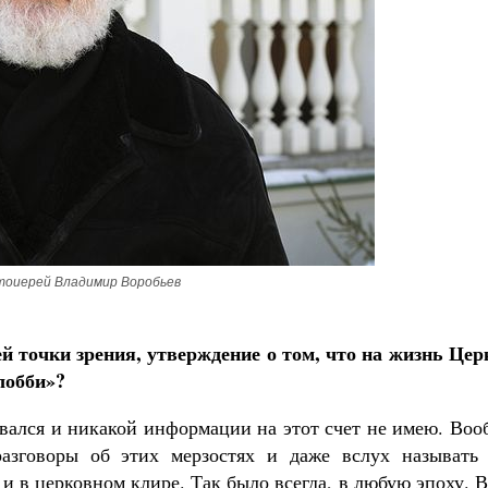
Великомученик Георгий Победоносец. Н
святого
Роман Котов
Как найти своё место в жизни
Кирилл Мурышев
оиерей Владимир Воробьев
й точки зрения, утверждение о том, что на жизнь Цер
лобби»?
ивался и никакой информации на этот счет не имею. Во
азговоры об этих мерзостях и даже вслух называть 
и в церковном клире. Так было всегда, в любую эпоху. 