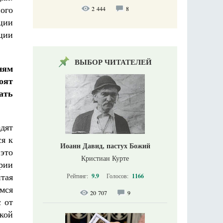
ного
2 444
8
ции
ции
ВЫБОР ЧИТАТЕЛЕЙ
ням
оят
ать
дят
ся к
Иоанн Давид, пастух Божий
это
Кристиан Курте
рии
итая
Рейтинг:
9.9
Голосов:
1166
мся
20 707
9
 от
кой