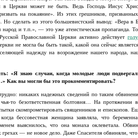
й в Церкви может не быть. Ведь Господь Иисус Хрис
ризвать на покаяние». Из этих грешников, призванных
. Но сделать из этого большевистский вывод: «Вера в 
 народ и т.п.», — это уже атеистическая пропаганда. Т
Русской Православной Церкви активно действует
гол
Церкви не могла бы быть такой, какой она сейчас являет
 вселяющей надежду на возрождение нашего народа, на
ь: «Я знаю случаи, когда молодые люди подвергал
…» Как вы могли бы это прокомментировать?
трудно: никаких надежных сведений по таким обвинени
 чья-то безответственная болтовня… На протяжении в
пытки скомпрометировать священников и епископов. Ещ
 когда бессовестная женщина заявляла, что беременна
менем выяснилось, что она монаха оклеветала. Обвин
 грехах — не новое дело. Даже Спасителя обвиняли, чт