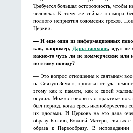
Требуется большая осторожность, чтобы не
человека. К тому же сейчас полмира бе
полного неприятия содомских грехов. По
Церкви.
— И еще один из информационных повод
как, например,
Дары волхвов
, идут не
какие-то чуть ли не коммерческие или
по этому поводу?
— Это вопрос отношения к святыням вооб
на Святую Землю, привозят оттуда немного
этому как к памяти, как к своей малень
осудил. Можно говорить о практике пок
был период, когда ересь иконоборчества 
их идолами. И Церковь на это дала оче
образу Божию, Божией Матери, святых с 
образа к Первообразу. В исповедании 