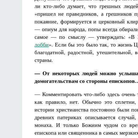
ли кто-либо думает, что грешных люде
«пришел не праведников, а грешников п
покаяние, формируется и церковный клир
— опиум для народа, попы всегда обирали
самое — по смыслу — утверждать: «В 
лобби
». Если бы это было так, то жизнь 
благодатной, радостной, утешительной,
страны.
— От некоторых людей можно услышат
домогательствам со стороны епископов
— Комментировать что-либо здесь очень 
как правило, нет. Обычно это сплетни,
истории христианства постоянно были по
древних патериках описывается случай,
монаха. И только Божиим чудом со вре
епископа или священника в самых мерзких