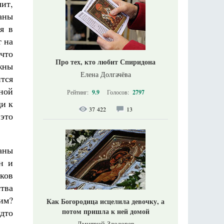
ит,
аны
я в
т на
 что
Про тех, кто любит Спиридона
жны
Елена Долгачёва
ится
тной
Рейтинг:
9.9
Голосов:
2797
и к
37 422
13
 это
аны
н и
ков
ства
 им?
Как Богородица исцелила девочку, а
потом пришла к ней домой
дто
Дмитрий Злодорев