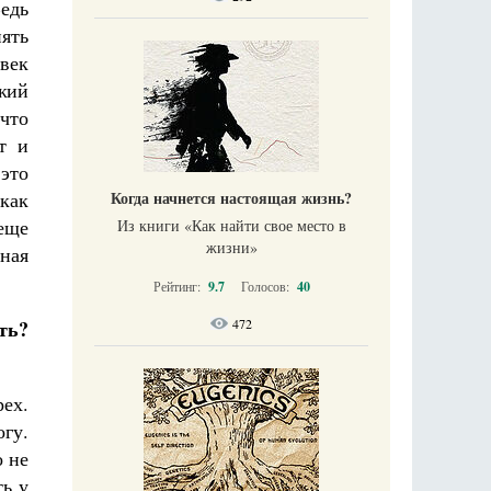
едь
нять
век
жий
что
т и
 это
Когда начнется настоящая жизнь?
как
еще
Из книги «Как найти свое место в
жизни​»
ная
Рейтинг:
9.7
Голосов:
40
472
ть?
ех.
гу.
о не
ть у