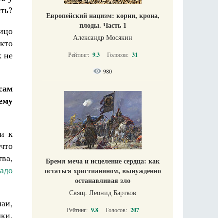
ть?
Европейский нацизм: корни, крона,
плоды. Часть 1
ицо
Александр Мосякин
кто
 не
Рейтинг:
9.3
Голосов:
31
980
сам
ему
и к
 что
тва,
Бремя меча и исцеление сердца: как
адо
остаться христианином, вынужденно
останавливая зло
Свящ. Леонид Бартков
чаи,
Рейтинг:
9.8
Голосов:
207
дки.