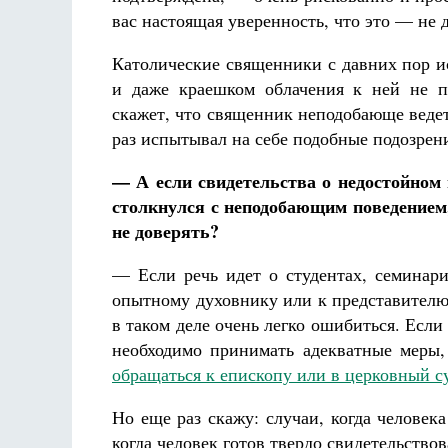
вас настоящая уверенность, что это — не
Католические священники с давних пор и
и даже краешком облачения к ней не пр
скажет, что священник неподобающе веде
раз испытывал на себе подобные подозре
— А если свидетельства о недостойном
столкнулся с неподобающим поведением,
не доверять?
— Если речь идет о студентах, семинари
опытному духовнику или к представителю 
в таком деле очень легко ошибиться. Если 
необходимо принимать адекватные меры,
обращаться к епископу или в церковный с
Но еще раз скажу: случаи, когда человека
когда человек готов твердо свидетельствов