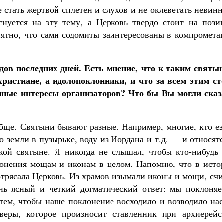
 стать жертвой сплетен и слухов и не оклеветать невин
снуется на эту тему, а Церковь твердо стоит на пози
нятно, что сами содомиты заинтересованы в компромета
ов последних дней. Есть мнение, что к таким святы
 христиане, а идолопоклонники, и что за всем этим ст
 иные интересы организаторов? Что бы Вы могли сказ
ще. Святыни бывают разные. Например, многие, кто ез
 земли в пузырьке, воду из Иордана и т.д. — и относят
кой святыне. Я никогда не слышал, чтобы кто-нибудь 
лонения мощам и иконам в целом. Напомню, что в исто
сотрясала Церковь. Из храмов изымали иконы и мощи, сч
нь ясный и четкий догматический ответ: мы поклоняе
тем, чтобы наше поклонение восходило и возводило нас
веры, которое произносит ставленник при архиерейс