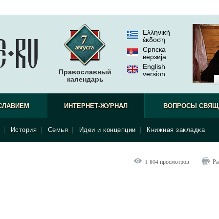
Ελληνική
έκδοση
Српска
верзиjа
English
Православный
version
календарь
СЛАВИЕМ
ИНТЕРНЕТ-ЖУРНАЛ
ВОПРОСЫ СВЯЩ
|
История
|
Семья
|
Идеи и концепции
|
Книжная закладка
1 804 просмотров
Ра