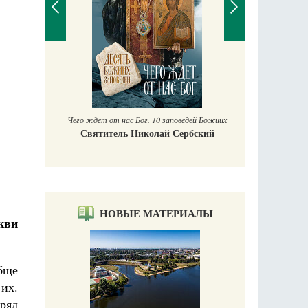
П
Е
аучись у
Чего ждет от нас Бог. 10 заповедей Божиих
Святитель Николай Сербский
НОВЫЕ МАТЕРИАЛЫ
кви
обще
их.
Вряд