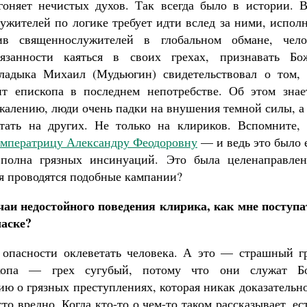
гоняет нечистых духов. Так всегда было в истории. В
ужителей по логике требует идти вслед за ними, испол
ив священнослужителей в глобальном обмане, чело
язанности каяться в своих грехах, признавать Бо
ладыка Михаил (Мудьюгин) свидетельствовал о том, 
нит епископа в последнем непотребстве. Об этом знае
жалению, люди очень падки на внушения темной силы, а
тать на других. Не только на клириков. Вспомните, 
 императрицу Александру Феодоровну
— и ведь это было 
полна грязных инсинуаций. Это была целенаправлен
ня проводятся подобные кампании?
чаи недостойного поведения клирика, как мне поступа
ласке?
опасности оклеветать человека. А это — страшный гр
копа — грех сугубый, потому что они служат Бо
ю о грязных преступлениях, которая никак доказательн
о вредно. Когда кто-то о чем-то таком рассказывает, ес