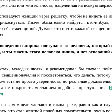
 домыслы или мнительность, нацеленная на всякую мерзос
споведуют женщин через решетку, чтобы не видеть ее л
икоснуться. Иначе обязательно найдется кто-нибудь, 
т себя с женщиной. Думаю, что почти каждый священник
ния…
 поведении клирика поступают от человека, который 
 и ты знаешь этого человека лично, и нет оснований 
стах, молодых людях, я рекомендовал бы сначала пойт
священноначалия и посоветоваться, что делать, потому
же есть не просто уверенность, но реальные доказательс
 а не покрывать молчанием подобные преступления.
Н
уд
.
 на самом деле уличают в таком грехе, равно как и слу
ать, что стал жертвой подобных домогательств, очень ре