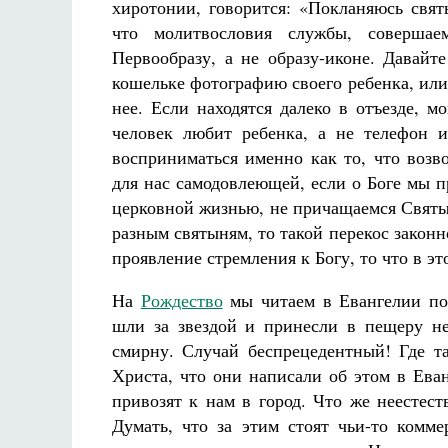
хиротонии, говорится: «Покланяюсь свят
что молитвословия службы, совершае
Первообразу, а не образу-иконе. Давайт
кошельке фотографию своего ребенка, или
нее. Если находятся далеко в отъезде, 
человек любит ребенка, а не телефон 
восприниматься именно как то, что возв
для нас самодовлеющей, если о Боге мы 
церковной жизнью, не причащаемся Святы
разным святыням, то такой перекос закон
проявление стремления к Богу, то что в эт
На
Рождество
мы читаем в Евангелии пор
шли за звездой и принесли в пещеру не
смирну. Случай беспрецедентный! Где т
Христа, что они написали об этом в Ева
привозят к нам в город. Что же неестес
Думать, что за этим стоят чьи-то комме