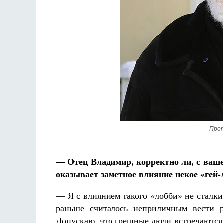
Разлуки не будет
Фредерика де Грааф
Прот
— Отец Владимир, корректно ли, с ваше
оказывает заметное влияние некое «гей-
— Я с влиянием такого «лобби» не сталк
раньше считалось неприличным вести р
Допускаю, что грешные люди встречаются 