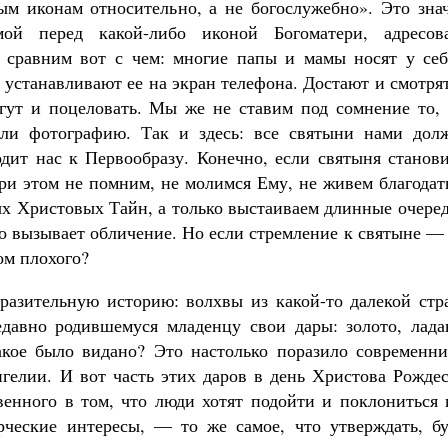
ым иконам относительно, а не богослужебно». Это знач
мой перед какой-либо иконой Богоматери, адресов
е сравним вот с чем: многие папы и мамы носят у себ
 устанавливают ее на экран телефона. Достают и смотря
могут и поцеловать. Мы же не ставим под сомнение то,
или фотографию. Так и здесь: все святыни нами дол
одит нас к Первообразу. Конечно, если святыня станов
при этом не помним, не молимся Ему, не живем благода
х Христовых Тайн, а только выстаиваем длинные очеред
но вызывает обличение. Но если стремление к святыне —
ом плохого?
азительную историю: волхвы из какой-то далекой стр
давно родившемуся младенцу свои дары: золото, лада
акое было видано? Это настолько поразило современни
нгелии. И вот часть этих даров в день Христова Рожде
твенного в том, что люди хотят подойти и поклониться
рческие интересы, — то же самое, что утверждать, бу