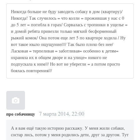
Никогда больше не буду заводить собаку в дом (квартиру)/
Никогда! Так случилось = что колли = прожившая у нас с 0
до 5 лет = погибла в горах/ Сорвалась с тропинки в ущелье =
и домой ребята привезли только мягкий бесформенный
рыжий комок/ Она потом еще лет 5 по квартире ходила / Ну
вот такое юыло ощущуние//// Так было плохо без нее/
Ласковая = терпеливая = заботливая= особенно к детям=
охраняла их в общем дворе и на улице= никого не
подпускала к ним/// Но вот не уберегли = а потом просто
боялась повторения///
7 марта 2014, 22:00
про собачницу
А я вам ещё такую историю расскажу. У меня жили собаки,
состар лись, потом у меня родились дети, друг за другом. Тут