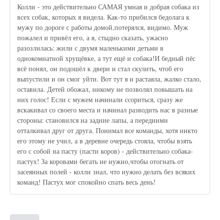
Колли - это действительно САМАЯ умная и добрая собака из
всех собак, которых я видела. Как-то прибился бедолага к
мужу по дороге с работы домой,потерялся, видимо. Муж
пожалел и привёл его, а я, стыдно сказать, ужасно
разозлилась: жили с двумя маленькими детьми в
однокомнатной хрущёвке, а тут ещё и собака!И бедный пёс
всё понял, он подошёл к двери и стал скулить, чтоб его
выпустили и он смог уйти. Вот тут я и растаяла, жалко стало,
оставила. Детей обожал, никому не позволял повышать на
них голос! Если с мужем начинали ссориться, сразу же
вскакивал со своего места и начинал разводить нас в разные
стороны: становился на задние лапы, а передними
отталкивал друг от друга. Понимал все команды, хотя никто
его этому не учил, а в деревне очередь стояла, чтобы взять
его с собой на пасту (пасти коров) - действительно собака-
пастух! За коровами бегать не нужно,чтобы отогнать от
засеянных полей - колли знал, что нужно делать без всяких
команд! Пастух мог спокойно спать весь день!