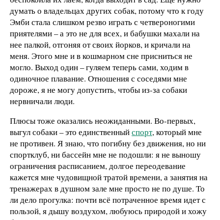
думать о владельцах других собак, потому что к году
Эмби стала слишком резво играть с четвероногими
приятелями – а это не для всех, и бабушки махали на
нее палкой, отгоняя от своих йорков, и кричали на
меня. Этого мне и в кошмарном сне присниться не
могло. Выход один – гуляем теперь сами, ходим в
одиночное плавание. Отношения с соседями мне
дороже, я не могу допустить, чтобы из-за собаки
нервничали люди.
Плюсы тоже оказались неожиданными. Во-первых,
выгул собаки – это единственный
спорт
, который мне
не противен. Я знаю, что погибну без движения, но ни
спортклуб, ни бассейн мне не подошли: я не выношу
ограничения расписанием, долгое переодевание
кажется мне чудовищной тратой времени, а занятия на
тренажерах в душном зале мне просто не по душе. То
ли дело прогулка: почти всё потраченное время идет с
пользой, я дышу воздухом, любуюсь природой и хожу