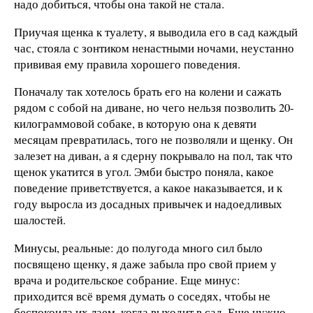
надо добиться, чтобы она такой не стала.
Приучая щенка к туалету, я выводила его в сад каждый
час, стояла с зонтиком ненастными ночами, неустанно
прививая ему правила хорошего поведения.
Поначалу так хотелось брать его на колени и сажать
рядом с собой на диване, но чего нельзя позволить 20-
килограммовой собаке, в которую она к девяти
месяцам превратилась, того не позволяли и щенку. Он
залезет на диван, а я сдерну покрывало на пол, так что
щенок укатится в угол. Эмби быстро поняла, какое
поведение приветствуется, а какое наказывается, и к
году выросла из досадных привычек и надоедливых
шалостей.
Минусы, реальные: до полугода много сил было
посвящено щенку, я даже забыла про свой прием у
врача и родительское собрание. Еще минус:
приходится всё время думать о соседях, чтобы не
беспокоила их лаем, когда выходит в сад. Еще нужно