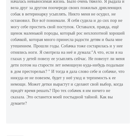
началась невыносимая жизнь. Было очень тяжело. Я рыдала и
вела друг за другом поочереди своих пожилых дряхлеющих
собак в ветеринарку усыплять. Никто меня не осудил, не
остановил. Все всё понимали. Я себя судила и до сих пор не
могу себе простить свой поступок. Оставался, правда, ещё
щенок маленькой породы, который рос нехлопотной хорошей
собачкой, которая много принесла радости детям и была мне
утешением. Прошли годы. Собачка тоже состарилась и у нее
отнялись ноги. Я смотрела на неё и думала:"А что, если я на
глазах у детей повезу ее усыплять сейчас. Не повезут ли меня
дети потом на старости лет немощную куда-нибудь подальше
в дом престорелых? " И тогда я дала слово себе и собачке, что
никуда ее не повезем, будет у неё уход и терпимость к ее
немощи. Может детки вырастут и сделают свой выбор, когда
придёт время решать? Про тех собачек я им ничего не
сказала. Это останется моей постыдной тайной. Как вы
думаете?