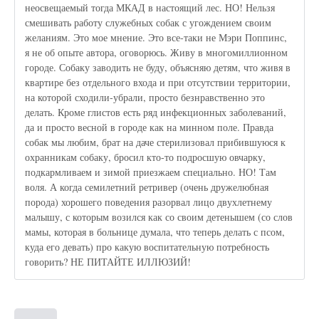
неосвещаемый тогда МКАД в настоящий лес. НО! Нельзя
смешивать работу служебных собак с угождением своим
желаниям. Это мое мнение. Это все-таки не Мэри Поппинс,
я не об опыте автора, оговорюсь. Живу в многомиллионном
городе. Собаку заводить не буду, объясняю детям, что живя в
квартире без отдельного входа и при отсутствии территории,
на которой сходили-убрали, просто безнравственно это
делать. Кроме глистов есть ряд инфекционных заболеваний,
да и просто весной в городе как на минном поле. Правда
собак мы любим, брат на даче стерилизовал прибившуюся к
охранникам собаку, бросил кто-то подросшую овчарку,
подкармливаем и зимой приезжаем специально. НО! Там
воля. А когда семилетний ретривер (очень дружелюбная
порода) хорошего поведения разорвал лицо двухлетнему
малышу, с которым возился как со своим детенышем (со слов
мамы, которая в больнице думала, что теперь делать с псом,
куда его девать) про какую воспитательную потребность
говорить? НЕ ПИТАЙТЕ ИЛЛЮЗИЙ!