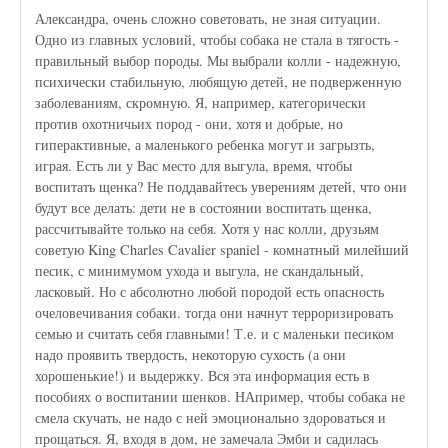
Александра, очень сложно советовать, не зная ситуации.
Одно из главных условий, чтобы собака не стала в тягость -
правильный выбор породы. Мы выбрали колли - надежную,
психически стабильную, любящую детей, не подверженную
заболеваниям, скромную. Я, например, категорически
против охотничьих пород - они, хотя и добрые, но
гиперактивные, а маленького ребенка могут и загрызть,
играя. Есть ли у Вас место для выгула, время, чтобы
воспитать щенка? Не поддавайтесь уверениям детей, что они
будут все делать: дети не в состоянии воспитать щенка,
рассчитывайте только на себя. Хотя у нас колли, друзьям
советую King Charles Cavalier spaniel - комнатный милейший
песик, с минимумом ухода и выгула, не скандальный,
ласковый. Но с абсолютно любой породой есть опасность
очеловечивания собаки. тогда они начнут терроризировать
семью и считать себя главными! Т.е. и с маленьки песиком
надо проявить твердость, некоторую сухость (а они
хорошенькие!) и выдержку. Вся эта информация есть в
пособиях о воспитании шенков. НАпример, чтобы собака не
смела скучать, не надо с ней эмоционально здороваться и
прощаться. Я, входя в дом, не замечала Эмби и садилась