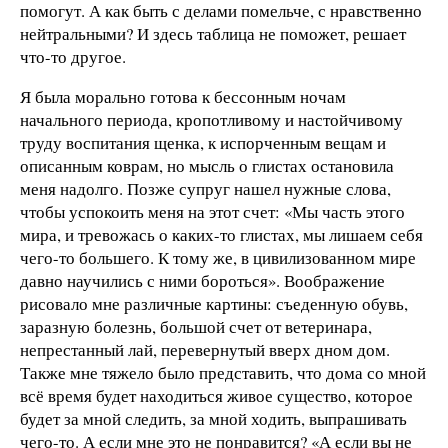
помогут. А как быть с делами помельче, с нравственно
нейтральными? И здесь таблица не поможет, решает
что-то другое.
Я была морально готова к бессонным ночам
начального периода, кропотливому и настойчивому
труду воспитания щенка, к испорченным вещам и
описанным коврам, но мысль о глистах остановила
меня надолго. Позже супруг нашел нужные слова,
чтобы успокоить меня на этот счет: «Мы часть этого
мира, и тревожась о каких-то глистах, мы лишаем себя
чего-то большего. К тому же, в цивилизованном мире
давно научились с ними бороться». Воображение
рисовало мне различные картины: съеденную обувь,
заразную болезнь, большой счет от ветеринара,
непрестанный лай, перевернутый вверх дном дом.
Также мне тяжело было представить, что дома со мной
всё время будет находиться живое существо, которое
будет за мной следить, за мной ходить, выпрашивать
чего-то. А если мне это не понравится? «А если вы не