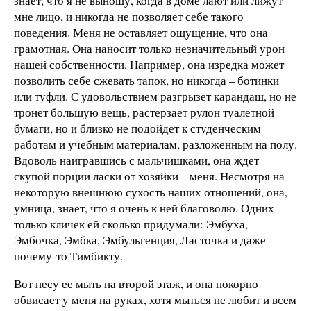
знает, что я не выношу, когда в доме лают или лижут
мне лицо, и никогда не позволяет себе такого
поведения. Меня не оставляет ощущение, что она
грамотная. Она наносит только незначительный урон
нашей собственности. Например, она изредка может
позволить себе сжевать тапок, но никогда – ботинки
или туфли. С удовольствием разгрызет карандаш, но не
тронет большую вещь, растерзает рулон туалетной
бумаги, но и близко не подойдет к студенческим
работам и учебным материалам, разложенным на полу.
Вдоволь наигравшись с мальчишками, она ждет
скупой порции ласки от хозяйки – меня. Несмотря на
некоторую внешнюю сухость наших отношений, она,
умница, знает, что я очень к ней благоволю. Одних
только кличек ей сколько придумали: Эмбуха,
Эмбочка, Эмбка, Эмбульгенция, Ласточка и даже
почему-то Тимбикту.
Вот несу ее мыть на второй этаж, и она покорно
обвисает у меня на руках, хотя мыться не любит и всем