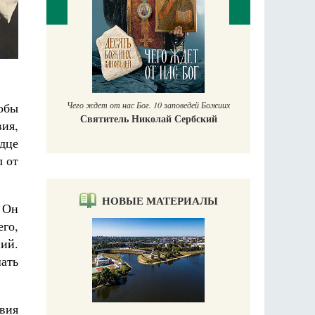
П
Е
аучись у
Чего ждет от нас Бог. 10 заповедей Божиих
обы
Святитель Николай Сербский
ия,
дце
л от
НОВЫЕ МАТЕРИАЛЫ
 Он
го,
ний.
шать
овия