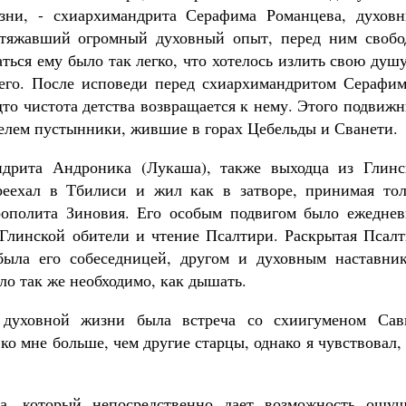
ни, - схиархимандрита Серафима Романцева, духовн
 стяжавший огромный духовный опыт, перед ним свобо
ться ему было так легко, что хотелось излить свою душ
чего. После исповеди перед схиархимандритом Серафим
дто чистота детства возвращается к нему. Этого подвиж
елем пустынники, жившие в горах Цебельды и Сванети.
дрита Андроника (Лукаша), также выходца из Глинс
реехал в Тбилиси и жил как в затворе, принимая тол
ополита Зиновия. Его особым подвигом было ежеднев
 Глинской обители и чтение Псалтири. Раскрытая Псалт
была его собеседницей, другом и духовным наставник
ыло так же необходимо, как дышать.
уховной жизни была встреча со схиигуменом Сав
ко мне больше, чем другие старцы, однако я чувствовал,
а, который непосредственно дает возможность ощущ