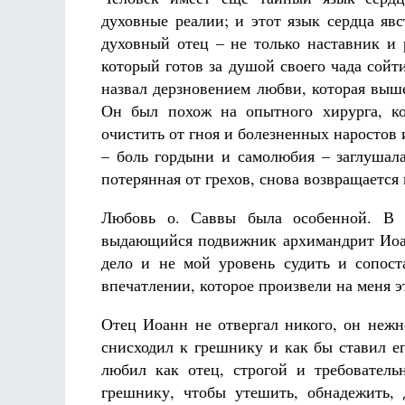
духовные реалии; и этот язык сердца яв
духовный отец – не только наставник и 
который готов за душой своего чада сойт
назвал дерзновением любви, которая выш
Он был похож на опытного хирурга, кот
очистить от гноя и болезненных наростов и
– боль гордыни и самолюбия – заглушала
потерянная от грехов, снова возвращается 
Любовь о. Саввы была особенной. В 
выдающийся подвижник архимандрит Иоан
дело и не мой уровень судить и сопост
впечатлении, которое произвели на меня э
Отец Иоанн не отвергал никого, он нежн
снисходил к грешнику и как бы ставил е
любил как отец, строгой и требовател
грешнику, чтобы утешить, обнадежить, 