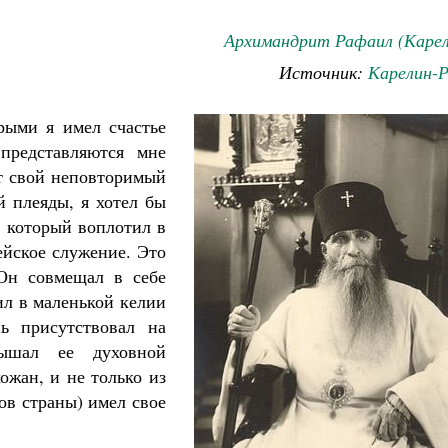
Архимандрит Рафаил (Карел
Источник:
Карелин-Р
рыми я имел счастье
представляются мне
ет свой неповторимый
й плеяды, я хотел бы
 который воплотил в
ейское служение. Это
 Он совмещал в себе
ил в маленькой келии
ь присутствовал на
ышал ее духовной
ожан, и не только из
ов страны) имел свое