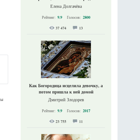
Елена Долгачёва
Рейтинг:
9.9
Голосов:
2800
37 474
13
Как Богородица исцелила девочку, а
потом пришла к ней домой
ны
Дмитрий Злодорев
Рейтинг:
9.9
Голосов:
2017
23 755
11