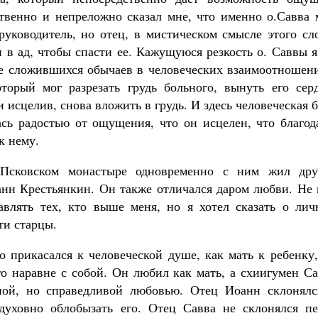
ственно и непреложно сказал мне, что именно о.Савва 
руководитель, но отец, в мистическом смысле этого сл
и в ад, чтобы спасти ее. Кажущуюся резкость о. Саввы 
е сложившихся обычаев в человеческих взаимоотношени
орый мог разрезать грудь больного, вынуть его серд
 исцелив, снова вложить в грудь. И здесь человеческая 
сь радостью от ощущения, что он исцелен, что благода
к нему.
Псковском монастыре одновременно с ним жил дру
н Крестьянкин. Он также отличался даром любви. Не 
авлять тех, кто выше меня, но я хотел сказать о лич
ти старцы.
о прикасался к человеческой душе, как мать к ребенку
го наравне с собой. Он любил как мать, а схиигумен С
ьной, но справедливой любовью. Отец Иоанн склонялс
духовно облобызать его. Отец Савва не склонялся пе