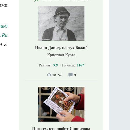
ами
ин)
.Ru
4 г.
Иоанн Давид, пастух Божий
Кристиан Курте
Рейтинг:
9.9
Голосов:
1167
20 748
9
Про тех, кто любит Спиридона