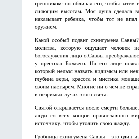
грешником: он обличал его, чтобы затем 
сияющим высотам. Моя душа сделала вы
наказывает ребенка, чтобы тот не впал
оружием.
Какой особый подвиг схиигумена Саввы? 
молитва, которую ощущает человек н
богослужения лицо о.Саввы преображалось
у престола Божьего. На его лице появл
который нельзя назвать видимым или нев
глубина веры, красота и мистика монаше
своим пастырем. Многие ни о чем не спраш
в незримых лучах этого света.
Святой открывается после смерти больше,
люди со всех концов православного ми
источнику, чтобы утолить свою жажду.
Гробница схиигумена Саввы – это один из