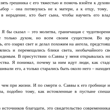
взять грешника с его тяжестью и помочь взойти к духо
бор – она потянулась не к матери, а к отцу, тому, 
 в нерадение, кто бьет сына, чтобы научить его влад
Я бы сказал – это молитва, граничащая с чудотворени
е только духом, но всем своим существом. Во вр
, его озарял свет и делал похожим на ангела, предстоя
ялись и перемещались блики света, необычайного све
идимым. В присутствии о.Саввы у меня открывалась но
ства. Я понимал, почему за ним идут люди, как стадо
ивали его, а только старались быть около него – находи
 чем при жизни. И по смерти о. Саввы к его гробнице 
ра, подобно тому, как истомленные в пустыне спеша
 источников благодати, это свидетельство современник