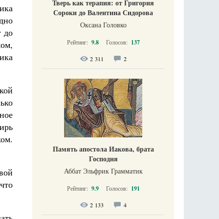
Тверь как терапия: от Григория
ика
Сороки до Валентина Сидорова
дно
Оксана Головко
у до
Рейтинг:
9.8
Голосов:
137
ом,
ника
2 311
2
кой
ько
ное
ирь
ом.
Память апостола Иакова, брата
Господня
Аббат Эльфрик Грамматик
вой
 что
Рейтинг:
9.9
Голосов:
191
2 133
4
ать