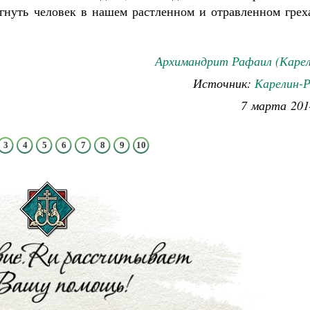
гнуть человек в нашем растленном и отравленном грех
Архимандрит Рафаил (Карел
Источник:
Карелин-Р
7 марта 201
3
4
5
6
7
8
9
10