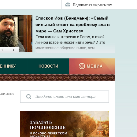
Подписаться на рассылку
Епископ Иов (Бандманн): «Самый
сильный ответ на проблему зла в
мире — Сам Христос»
Если вам не интересно с Богом, о какой
личной встрече может идти речь? И это
молитвенное общение выше, чем
богословствование.
ЕННИКУ
НОВОСТИ
МЕДИА
спечатать