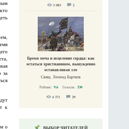
вным
3 083
2
кто
еть
ем,
емя
щего
Бремя меча и исцеление сердца: как
та,
остаться христианином, вынужденно
вая
останавливая зло
 за
Свящ. Леонид Бартков
ться
Рейтинг:
9.6
Голосов:
330
4 371
29
идут
т к
ам о
ВЫБОР ЧИТАТЕЛЕЙ