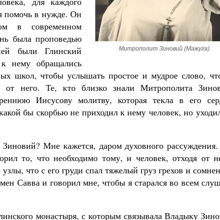
овека, для каждого
я помочь в нужде. Он
ом в современном
знь была проповедью
ией были Глинский
Митрополит Зиновий (Мажуга)
Великомученик Георгий Победоносец. Н
святого
 к нему обращались
Роман Котов
ных школ, чтобы услышать простое и мудрое слово, чт
Как найти своё место в жизни
Кирилл Мурышев
м от него. Те, кто близко знали Митрополита Зинов
треннюю Иисусову молитву, которая текла в его сер
какой бы скорбью не приходил к нему человек, но уходи
 Зиновий? Мне кажется, даром духовного рассуждения.
рил то, что необходимо тому, и человек, отходя от не
 узлы, что с его груди спал тяжелый груз грехов и сомне
ен Савва и говорил мне, чтобы я старался во всем слу
Глинского монастыря, с которым связывала Владыку Зин