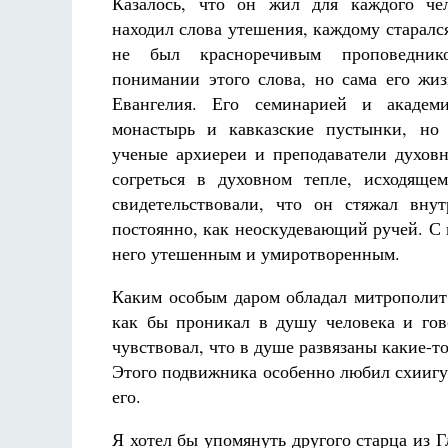
Казалось, что он жил для каждого чел
находил слова утешения, каждому старалс
не был красноречивым проповедник
понимании этого слова, но сама его жи
Евангелия. Его семинарией и академ
монастырь и кавказские пустынки, но
Разлуки не будет
Фредерика де Грааф
ученые архиереи и преподаватели духов
согреться в духовном тепле, исходяще
свидетельствовали, что он стяжал вну
постоянно, как неоскудевающий ручей. С 
него утешенным и умиротворенным.
Каким особым даром обладал митрополит
как бы проникал в душу человека и гово
чувствовал, что в душе развязаны какие-то
Этого подвижника особенно любил схиигум
его.
Я хотел бы упомянуть другого старца из 