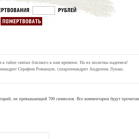
 к тайне святых близкого к нам времени. На их молитвы надеемся!
химандрит Серафим Романцов, схиархимандрит Андроник Лукаш,
ентарий, не превышающий 700 символов. Все комментарии будут прочита