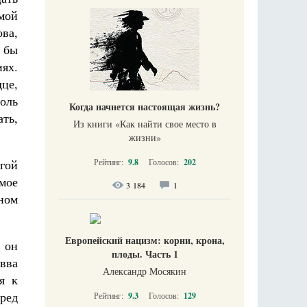
мой
ова,
я бы
ях.
це,
боль
Когда начнется настоящая жизнь?
ть,
Из книги «Как найти свое место в
жизни​»
Рейтинг:
9.8
Голосов:
202
гой
мое
3 184
1
ном
Европейский нацизм: корни, крона,
, он
плоды. Часть 1
авва
Александр Мосякин
я к
ред
Рейтинг:
9.3
Голосов:
129