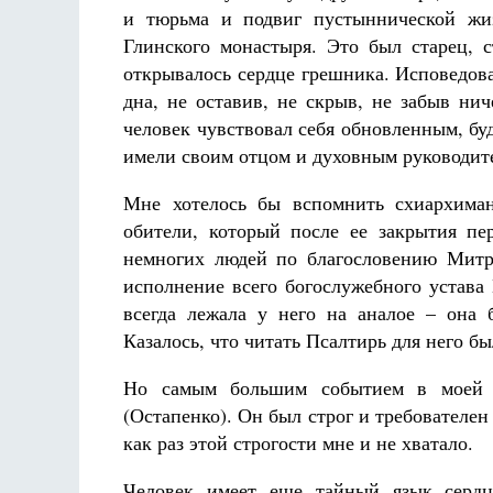
и тюрьма и подвиг пустыннической жиз
Глинского монастыря. Это был старец,
открывалось сердце грешника. Исповедова
дна, не оставив, не скрыв, не забыв ни
человек чувствовал себя обновленным, бу
имели своим отцом и духовным руководит
Мне хотелось бы вспомнить схиархиман
обители, который после ее закрытия пе
немногих людей по благословению Митр
исполнение всего богослужебного устава
всегда лежала у него на аналое – она 
Казалось, что читать Псалтирь для него б
Но самым большим событием в моей д
(Остапенко). Он был строг и требователен 
как раз этой строгости мне и не хватало.
Человек имеет еще тайный язык сердц