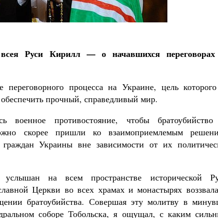
Роман Котов
Как найти своё место в жизни
Кирилл Мурышев
всея Руси Кирилл — о начавшихся переговорах
е переговорного процесса на Украине, цель которог
 обеспечить прочный, справедливый мир.
сь военное противостояние, чтобы братоубийство
ожно скорее пришли ко взаимоприемлемым решени
 граждан Украины вне зависимости от их политичес
услышан на всем пространстве исторической Ру
лавной Церкви во всех храмах и монастырях воззвала
щении братоубийства. Совершая эту молитву в минув
дральном соборе Тобольска, я ощущал, с каким сильн