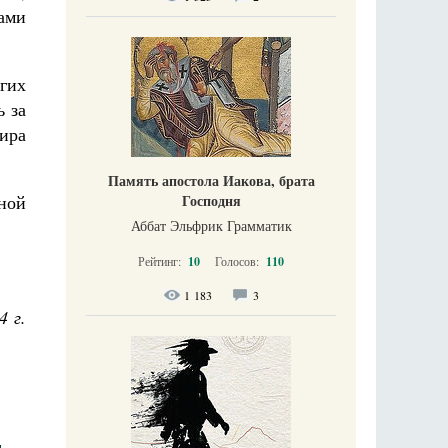
ами
угих
ь за
ира
Память апостола Иакова, брата
нной
Господня
Аббат Эльфрик Грамматик
Рейтинг:
10
Голосов:
110
1 183
3
4 г.