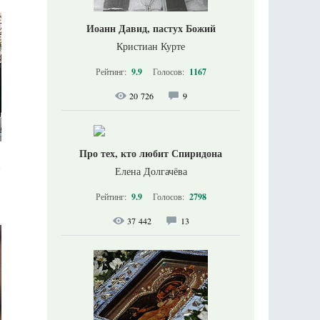
Иоанн Давид, пастух Божий
Кристиан Курте
Рейтинг:
9.9
Голосов:
1167
20 726
9
Про тех, кто любит Спиридона
в
Елена Долгачёва
Рейтинг:
9.9
Голосов:
2798
37 442
13