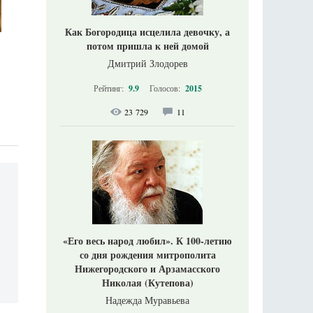
Как Богородица исцелила девочку, а
потом пришла к ней домой
Дмитрий Злодорев
Рейтинг:
9.9
Голосов:
2015
23 729
11
«Его весь народ любил». К 100-летию
со дня рождения митрополита
Нижегородского и Арзамасского
Николая (Кутепова)
Надежда Муравьева