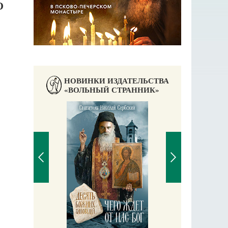
О
НОВИНКИ ИЗДАТЕЛЬСТВА
«ВОЛЬНЫЙ СТРАННИК»
П
Е
аучись у