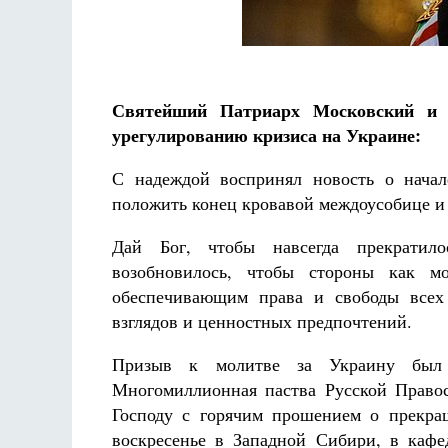
Разлуки не будет
Фредерика де Грааф
Святейший Патриарх Московский и 
урегулированию кризиса на Украине:
С надеждой воспринял новость о начал
положить конец кровавой междоусобице и
Дай Бог, чтобы навсегда прекратило
возобновилось, чтобы стороны как м
обеспечивающим права и свободы всех
взглядов и ценностных предпочтений.
Призыв к молитве за Украину был 
Многомиллионная паства Русской Правос
Господу с горячим прошением о прекра
воскресенье в Западной Сибири, в кафе