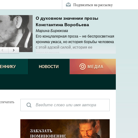
Подписаться на рассылку
О духовном значении прозы
Константина Воробьева
Марина Бирюкова
Его концлагерная проза – не беспросветная
хроника ужаса, но история борьбы человека
с этой адской силой, история ее
преодоления.
ЕННИКУ
НОВОСТИ
МЕДИА
спечатать