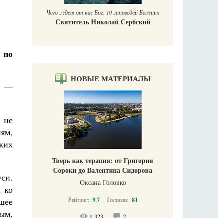
Чего ждет от нас Бог. 10 заповедей Божиих
Святитель Николай Сербский
 по
НОВЫЕ МАТЕРИАЛЫ
о —
 не
ям,
ких
Тверь как терапия: от Григория
Сороки до Валентина Сидорова
си.
Оксана Головко
 ко
шее
Рейтинг:
9.7
Голосов:
81
ым,
1 323
2