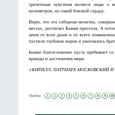
трепетным чувством молятся люди о м
километров, но такой близкой сердцу.
Верю, что эта соборная молитва, соверша
местах, достигает Божия престола. А пот
днем от всея души и от всего помышлени
пустили глубокие корни и увенчались бра
Божие благословение пусть пребывает со
вражды и достижения мира.
+КИРИЛЛ, ПАТРИАРХ МОСКОВСКИЙ И 
Оценка:
1
2
3
4
5
6
7
8
9
10