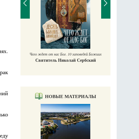
П
Е
аучись у
ях.
Чего ждет от нас Бог. 10 заповедей Божиих
Святитель Николай Сербский
брак
ний
НОВЫЕ МАТЕРИАЛЫ
ько
меду