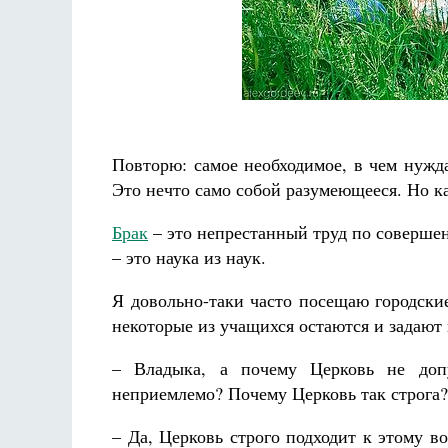
Разлуки не будет
Повторю: самое необходимое, в чем нужд
Фредерика де Грааф
Это нечто само собой разумеющееся. Но ка
Брак
– это непрестанный труд по совершенс
– это наука из наук.
Я довольно-таки часто посещаю городски
некоторые из учащихся остаются и задают
– Владыка, а почему Церковь не доп
неприемлемо? Почему Церковь так строга?
– Да, Церковь строго подходит к этому в