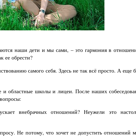
Великомученик Георгий Победоносец. Н
святого
аются наши дети и мы сами, – это гармония в отношени
Роман Котов
Как найти своё место в жизни
к ее обрести?
Кирилл Мурышев
твованию самого себя. Здесь не так всё просто. А еще 
е и областные школы и лицеи. После наших собеседова
 вопросы:
ускает внебрачных отношений? Неужели это настол
опросу. Не потому, что хочет не допустить отношений 