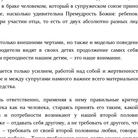
 в браке человеком, который в супружеском союзе прин
е, насколько удивительна Премудрость Божия: ребенок
ри участии отца, то есть от двух абсолютно разных лю
е только внешними чертами, но также и моделью поведен
одители видят в своих детях продолжение самих себя
 преподнести нашим детям, – это наше внимание.
ается только усилием, работой над собой и жертвеннос
ье и между супругами намного важнее всего материально
едства.
нь ответственно, применяя к нему правильные критер
ека как на человека, стараясь принять его таким, како
ды и потребности возникают у нашей второй полови
ке – отдавать себя другому, а не требовать от другого, ч
а – требовать от своей второй половины любви, говоря
меня любила». Такие требования очень часто можно услы