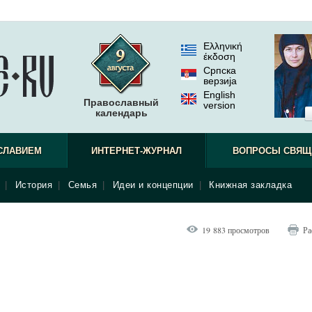
Ελληνική
έκδοση
Српска
верзиjа
English
Православный
version
календарь
СЛАВИЕМ
ИНТЕРНЕТ-ЖУРНАЛ
ВОПРОСЫ СВЯЩ
|
История
|
Семья
|
Идеи и концепции
|
Книжная закладка
19 883 просмотров
Ра