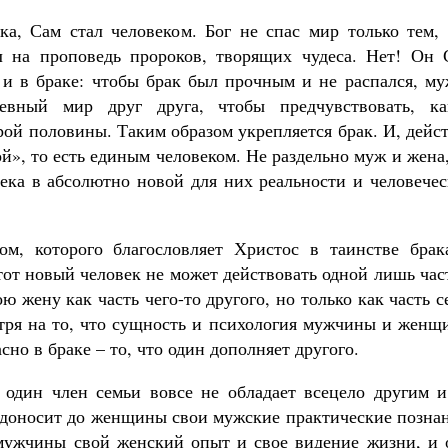
ка, Сам стал человеком. Бог не спас мир только тем, 
 на проповедь пророков, творящих чудеса. Нет! Он 
 и в браке: чтобы брак был прочным и не распался, му
евный мир друг друга, чтобы предчувствовать, ка
рой половины. Таким образом укрепляется брак. И, дейс
й», то есть единым человеком. Не раздельно муж и жена
века в абсолютно новой для них реальности и человече
м, которого благословляет Христос в таинстве брак
этот новый человек не может действовать одной лишь ча
 жену как часть чего-то другого, но только как часть с
отря на то, что сущность и психология мужчины и женщ
но в браке – то, что один дополняет другого.
 один член семьи вовсе не обладает всецело другим и
 доносит до женщины свои мужские практические познан
 мужчины свой женский опыт и свое видение жизни, и 