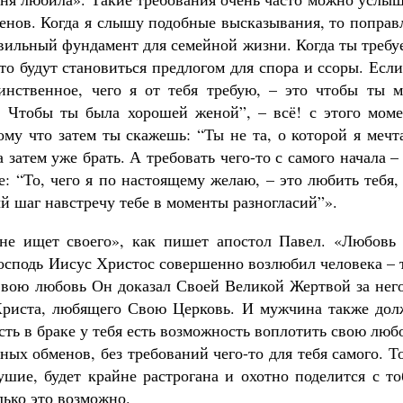
женов. Когда я слышу подобные высказывания, то попра
авильный фундамент для семейной жизни. Когда ты треб
сто будут становиться предлогом для спора и ссоры. Есл
инственное, чего я от тебя требую, – это чтобы ты м
. Чтобы ты была хорошей женой”, – всё! с этого моме
му что затем ты скажешь: “Ты не та, о которой я мечт
а затем уже брать. А требовать чего-то с самого начала –
 “То, чего я по настоящему желаю, – это любить тебя,
ый шаг навстречу тебе в моменты разногласий”».
е ищет своего», как пишет апостол Павел. «Любовь 
 Господь Иисус Христос совершенно возлюбил человека – 
 Свою любовь Он доказал Своей Великой Жертвой за нег
 Христа, любящего Свою Церковь. И мужчина также дол
ть в браке у тебя есть возможность воплотить свою люб
мных обменов, без требований чего-то для тебя самого. Т
ушие, будет крайне растрогана и охотно поделится с т
лько это возможно.