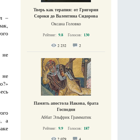
Тверь как терапия: от Григория
Сороки до Валентина Сидорова
л –
Оксана Головко
рак,
ого
Рейтинг:
9.8
Голосов:
130
2 232
2
 не
 не
до?»
весь
Память апостола Иакова, брата
Господня
гого
Аббат Эльфрик Грамматик
, а
аке
Рейтинг:
9.9
Голосов:
187
2 079
4