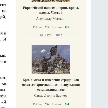
осит
Европейский нацизм: корни, крона,
 не
плоды. Часть 1
дей,
Александр Мосякин
Рейтинг:
9.3
Голосов:
125
ия и
2 976
2
. И
тью.
го и
ии.
Бремя меча и исцеление сердца: как
й он
остаться христианином, вынужденно
останавливая зло
ны.
тобы
Свящ. Леонид Бартков
: «Я
Рейтинг:
9.6
Голосов:
324
шать