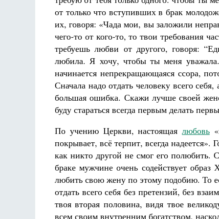
от только что вступивших в брак молодо
их, говоря: «Чада мои, вы заложили непр
чего-то от кого-то, то твои требования ча
требуешь любви от другого, говоря: “Ед
любила. Я хочу, чтобы ты меня уважала
начинается непрекращающаяся ссора, пото
Сначала надо отдать человеку всего себя, 
большая ошибка. Скажи лучше своей жене:
буду стараться всегда первым делать перв
По учению Церкви, настоящая
любовь
«н
покрывает, всё терпит, всегда надеется».
как никто другой не смог его полюбить.
браке мужчине очень содействует образ
любить свою жену по этому подобию. То ес
отдать всего себя без претензий, без взаи
твоя вторая половина, видя твое великод
всем своим внутренним богатством, наско