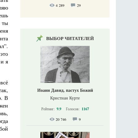
4 289
29
вляю
уешь
и ты
еня
нта
ВЫБОР ЧИТАТЕЛЕЙ
ал”.
 это
 и я
всё
так,
Иоанн Давид, пастух Божий
о. В
Кристиан Курте
жен
Рейтинг:
9.9
Голосов:
1167
овь,
20 746
9
огда
обой