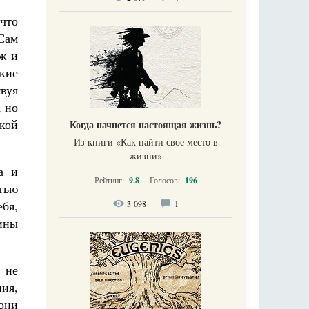
что
Сам
ж и
кие
твуя
, но
ской
Когда начнется настоящая жизнь?
Из книги «Как найти свое место в
жизни​»
а и
Рейтинг:
9.8
Голосов:
196
стью
ебя,
3 098
1
ины
 не
ия,
они