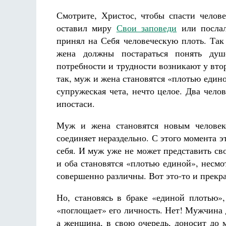
Смотрите, Христос, чтобы спасти челове
оставил миру
Свои заповеди
или послал
принял на Себя человеческую плоть. Так
жена должны постараться понять душ
потребности и трудности возникают у вто
так, муж и жена становятся «плотью едино
супружеская чета, нечто целое. Два чело
ипостаси.
Муж и жена становятся новым человеко
соединяет нераздельно. С этого момента 
себя. И муж уже не может представить свою
и оба становятся «плотью единой», несм
совершенно различны. Вот это-то и прекрас
Но, становясь в браке «единой плотью»,
«поглощает» его личность. Нет! Мужчина
а женщина, в свою очередь, доносит до