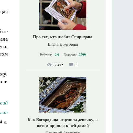
ущая
йте
Про тех, кто любит Спиридона
ала
Елена Долгачёва
уги,
тям
Рейтинг:
9.9
Голосов:
2799
37 472
13
ому.
али
сий
ист
Как Богородица исцелила девочку, а
4 г.
потом пришла к ней домой
Дмитрий Злодорев