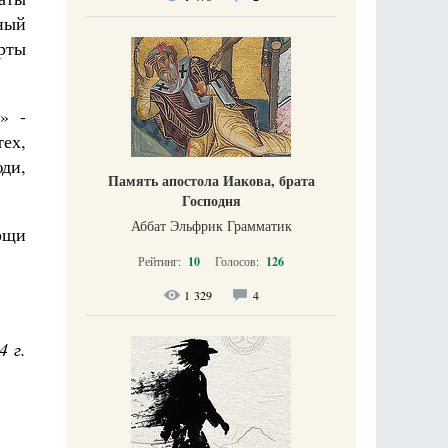
ный
рты
» -
ех,
юди,
Память апостола Иакова, брата
Господня
Аббат Эльфрик Грамматик
ощи
Рейтинг:
10
Голосов:
126
1 329
4
4 г.