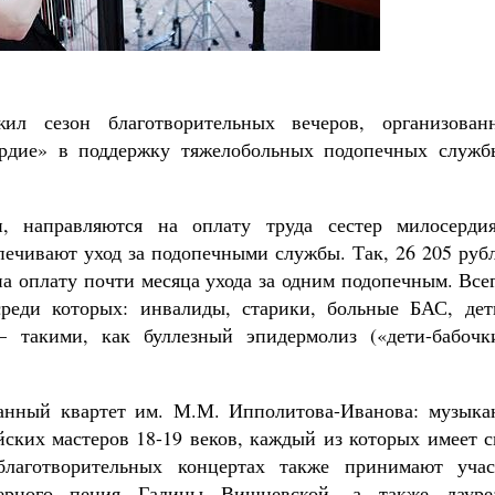
дет от нас Бог. 10 заповедей Божиих
ятитель Николай Сербский
ил сезон благотворительных вечеров, организован
рдие» в поддержку тяжелобольных подопечных служб
и, направляются на оплату труда сестер милосерди
печивают уход за подопечными службы. Так, 26 205 руб
на оплату почти месяца ухода за одним подопечным. Все
реди которых: инвалиды, старики, больные БАС, дет
 такими, как буллезный эпидермолиз («дети-бабочки
ианный квартет им. М.М. Ипполитова-Иванова: музыка
йских мастеров 18-19 веков, каждый из которых имеет 
лаготворительных концертах также принимают учас
ерного пения Галины Вишневской, а также лауре