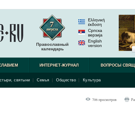
Ελληνική
έκδοση
Српска
верзиjа
English
Православный
version
календарь
СЛАВИЕМ
ИНТЕРНЕТ-ЖУРНАЛ
ВОПРОСЫ СВЯЩ
стыри, святыни
|
Семья
|
Общество
|
Культура
706 просмотров
Ра