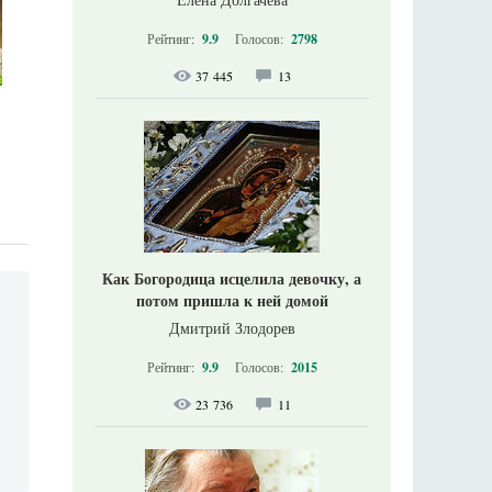
Рейтинг:
9.9
Голосов:
2798
37 445
13
Как Богородица исцелила девочку, а
потом пришла к ней домой
Дмитрий Злодорев
Рейтинг:
9.9
Голосов:
2015
23 736
11