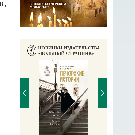
В,
НОВИНКИ ИЗДАТЕЛЬСТВА
«ВОЛЬНЫЙ СТРАННИК»
Чудесное пут
С пра