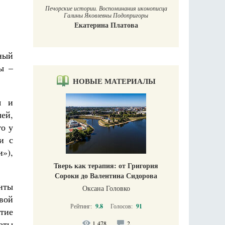
Печорские истории. Воспоминания иконописца
Галины Яковлевны Подопригоры
Екатерина Платова
ный
ы –
НОВЫЕ МАТЕРИАЛЫ
я и
лей,
го у
и с
»),
Тверь как терапия: от Григория
Сороки до Валентина Сидорова
нты
Оксана Головко
свой
Рейтинг:
9.8
Голосов:
91
тие
аты
1 478
2