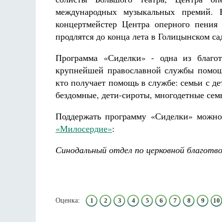
международных музыкальных премий. 
концертмейстер Центра оперного пения
продлятся до конца лета в Голицынском са
Программа «Сиделки» - одна из благо
крупнейшей православной службы помощи
кто получает помощь в службе: семьи с д
бездомные, дети-сироты, многодетные сем
Поддержать программу «Сиделки» можно
«Милосердие»
:
Синодальный отдел по церковной благотв
Оценка:
1
2
3
4
5
6
7
8
9
10