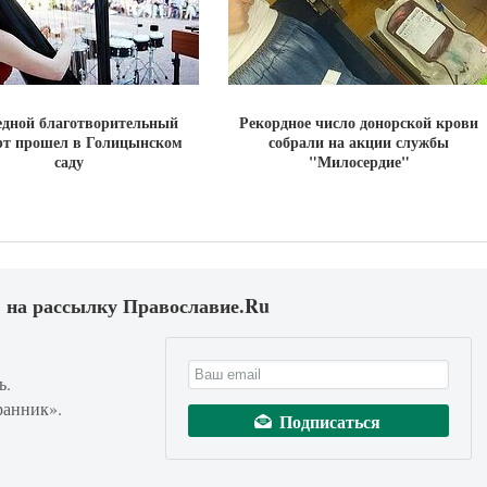
дной благотворительный
Рекордное число донорской крови
рт прошел в Голицынском
собрали на акции службы
саду
"Милосердие"
 на рассылку Православие.Ru
ь.
ранник».