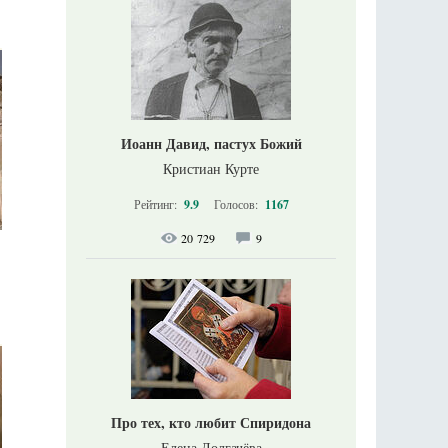
Иоанн Давид, пастух Божий
Кристиан Курте
Рейтинг:
9.9
Голосов:
1167
20 729
9
Про тех, кто любит Спиридона
Елена Долгачёва