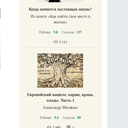
Когда начнется настоящая жизнь?
Из книги «Как найти свое место в
жизни​»
Рейтинг:
9.8
Голосов:
137
2 111
Европейский нацизм: корни, крона,
плоды. Часть 1
Александр Мосякин
Рейтинг:
9.4
Голосов:
89
2 065
1