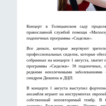
Роман Котов
Чего ж
жизни
Св
в
Концерт в Голицынском саду продолж
православной службой помощи «Милосе
подопечных программы «Сиделки».
Все деньги, которые жертвуют зрител
профессиональных сиделок, которые обес
собранных на концерте 1 августа, хватит 
программы «Сиделки» 38 подопечных, с
редкими неизлечимыми заболеваниями –
синдром Дюшена и ДЦП.
В концерте 1 августа выступил фортеп
ансамбля играют на инструментах европе
собственный неповторимый тембр. В б
солисты Большого театра, Центра оп