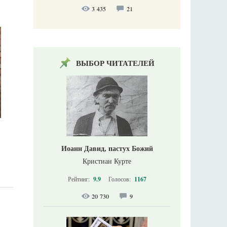
3 435
21
ВЫБОР ЧИТАТЕЛЕЙ
Иоанн Давид, пастух Божий
Кристиан Курте
Рейтинг:
9.9
Голосов:
1167
20 730
9