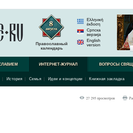
Ελληνική
έκδοση
Српска
верзиjа
English
Православный
version
календарь
СЛАВИЕМ
ИНТЕРНЕТ-ЖУРНАЛ
ВОПРОСЫ СВЯЩ
|
История
|
Семья
|
Идеи и концепции
|
Книжная закладка
27 295 просмотров
Ра