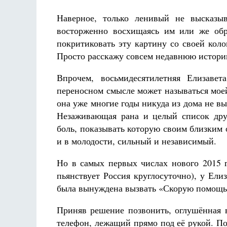
Наверное, только ленивый не высказ
восторженно восхищаясь им или же об
покритиковать эту картину со своей коло
Просто расскажу совсем недавнюю истори
Впрочем, восьмидесятилетняя Елизав
Разлуки не будет
Фредерика де Грааф
переносном смысле может называться мое
она уже многие годы никуда из дома не вы
Незаживающая рана и целый список дру
боль, показывать которую своим близким 
и в молодости, сильный и независимый.
Но в самых первых числах нового 2015 го
пьянствует Россия круглосуточно), у Ел
была вынуждена вызвать «Скорую помощь
Приняв решение позвонить, оглушённая 
телефон, лежащий прямо под её рукой. Пот