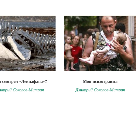
ы смотрел «Левиафана»?
Моя психотравма
итрий Соколов-Митрич
Дмитрий Соколов-Митрич