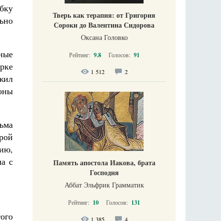
убку
Тверь как терапия: от Григория
ьно
Сороки до Валентина Сидорова
Оксана Головко
ные
Рейтинг:
9.8
Голосов:
91
рке
1 512
2
жил
оны
сьма
орой
ию,
а с
Память апостола Иакова, брата
Господня
Аббат Эльфрик Грамматик
Рейтинг:
10
Голосов:
131
ого
1 385
4