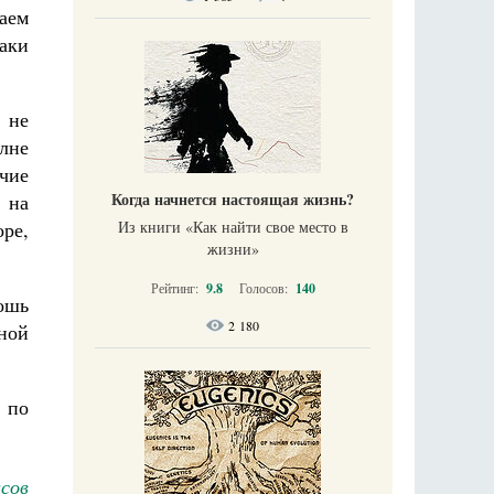
шаем
аки
 не
олне
ичие
Когда начнется настоящая жизнь?
 на
Из книги «Как найти свое место в
оре,
жизни​»
Рейтинг:
9.8
Голосов:
140
ошь
2 180
ной
 по
сов