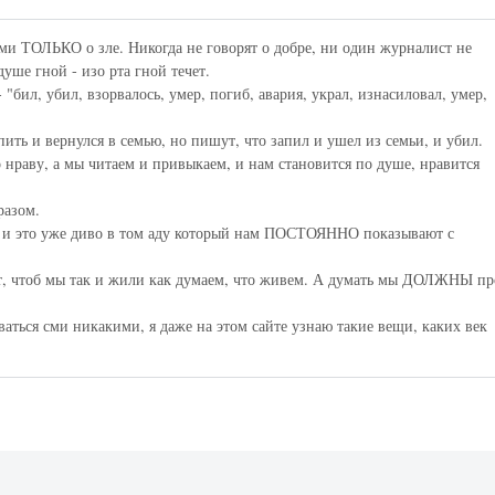
 сми ТОЛЬКО о зле. Никогда не говорят о добре, ни один журналист не
уше гной - изо рта гной течет.
 "бил, убил, взорвалось, умер, погиб, авария, украл, изнасиловал, умер,
пить и вернулся в семью, но пишут, что запил и ушел из семьи, и убил.
 нраву, а мы читаем и привыкаем, и нам становится по душе, нравится
разом.
- и это уже диво в том аду который нам ПОСТОЯННО показывают с
ют, чтоб мы так и жили как думаем, что живем. А думать мы ДОЛЖНЫ пр
аться сми никакими, я даже на этом сайте узнаю такие вещи, каких век