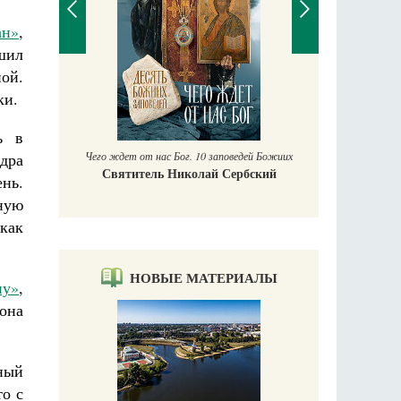
ан»
,
шил
ной.
П
ки.
Е
аучись у
ь в
Чего ждет от нас Бог. 10 заповедей Божиих
дра
Святитель Николай Сербский
ень.
ную
 как
НОВЫЕ МАТЕРИАЛЫ
ну»
,
 она
ный
то с