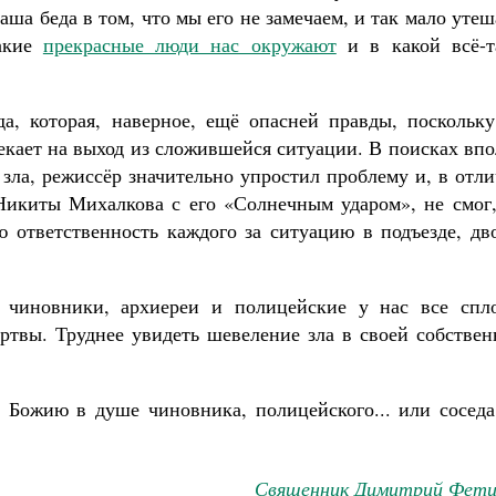
аша беда в том, что мы его не замечаем, и так мало уте
какие
прекрасные люди нас окружают
и в какой всё-т
, которая, наверное, ещё опасней правды, поскольку
екает на выход из сложившейся ситуации. В поисках вп
 зла, режиссёр значительно упростил проблему и, в отл
Никиты Михалкова с его «Солнечным ударом», не смог,
ю ответственность каждого за ситуацию в подъезде, дв
 чиновники, архиереи и полицейские у нас все спл
твы. Труднее увидеть шевеление зла в своей собствен
 Божию в душе чиновника, полицейского... или соседа
Священник Димитрий Фети