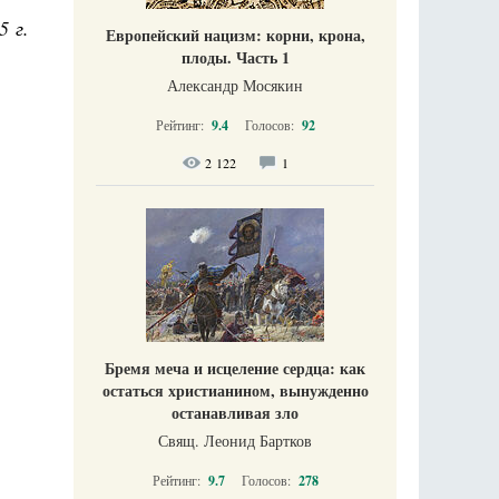
5 г.
Европейский нацизм: корни, крона,
плоды. Часть 1
Александр Мосякин
Рейтинг:
9.4
Голосов:
92
2 122
1
Бремя меча и исцеление сердца: как
остаться христианином, вынужденно
останавливая зло
Свящ. Леонид Бартков
Рейтинг:
9.7
Голосов:
278