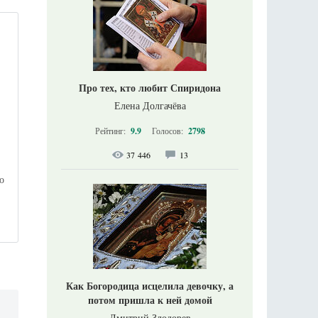
Про тех, кто любит Спиридона
Елена Долгачёва
Рейтинг:
9.9
Голосов:
2798
37 446
13
о
Как Богородица исцелила девочку, а
потом пришла к ней домой
Дмитрий Злодорев