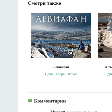
Смотри также
Левиафан
А т
Прот. Андрей Ткачев
Дм
Комментарии
Михаил
13 ноября 2015, 03:52