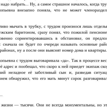
адо набрать... Ну, а самое страшное началось, когда тр
опьевна внезапно поняла, что не может членораздел
ливо мычать в трубку, с трудом произнося лишь отдель
жским баритоном, сразу понял, что пожилой пенсионе
овенно сориентировавшись в обстановке, он предло
с: сначала он будет по очереди называть основные рай
районах, ну а после они выяснят номер дома и квартиры.
опьевна с трудом выговаривала «да». Так в процессе ве
ё адрес и пообещал, что скоро к ней приедет экипаж ск
ий неладное её заботливый сын и, разведав ситуац
ием обнаружил, что его мать минут сорок разговаривал
..
 жизни — тысячи. Они не всегда монументальны, но эт