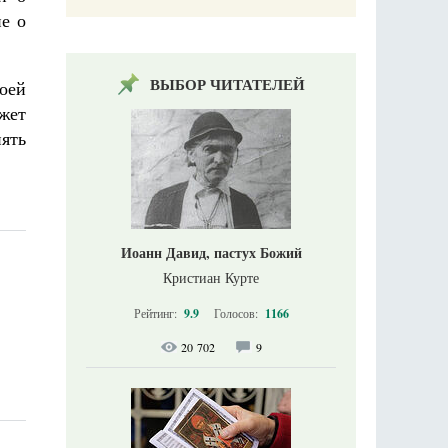
е о
ВЫБОР ЧИТАТЕЛЕЙ
воей
жет
нять
Иоанн Давид, пастух Божий
Кристиан Курте
Рейтинг:
9.9
Голосов:
1166
20 702
9