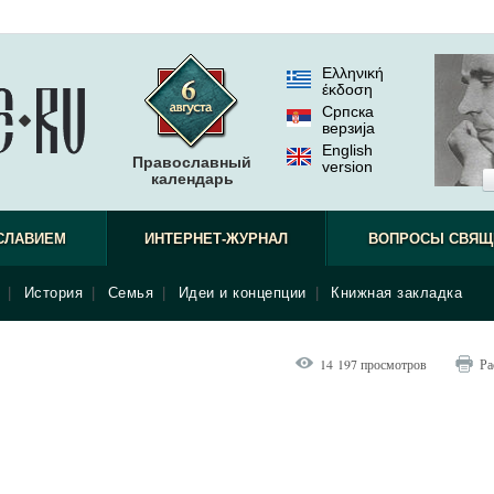
Ελληνική
έκδοση
Српска
верзиjа
English
Православный
version
календарь
СЛАВИЕМ
ИНТЕРНЕТ-ЖУРНАЛ
ВОПРОСЫ СВЯЩ
|
История
|
Семья
|
Идеи и концепции
|
Книжная закладка
14 197 просмотров
Ра