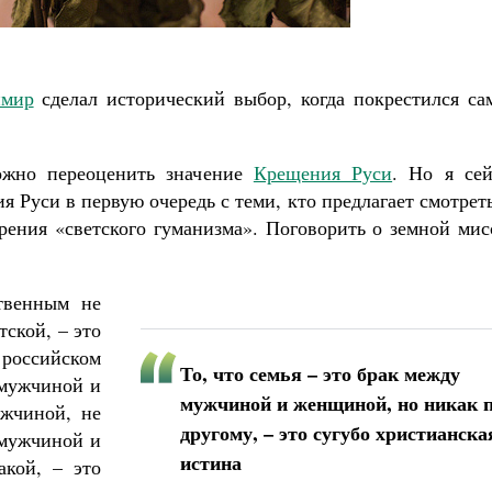
имир
сделал исторический выбор, когда покрестился сам
Великомученик Георгий Победоносец. Н
святого
ожно переоценить значение
Крещения Руси
. Но я сей
Роман Котов
Как найти своё место в жизни
 Руси в первую очередь с теми, кто предлагает смотрет
Кирилл Мурышев
рения «светского гуманизма». Поговорить о земной мис
твенным не
тской, – это
российском
То, что семья – это брак между
 мужчиной и
мужчиной и женщиной, но никак п
жчиной, не
другому, – это сугубо христианска
мужчиной и
истина
кой, – это