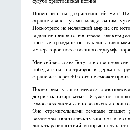
сугубо христианская истина.
Посмотрите на дохристианский мир! Ни
ограничивался узами между одним муж
Посмотрите на исламский мир на его исто
рядом неприкрыто воспевала гомосексу
простые граждане не чурались таковым
императоров после военного триумфа торж
Мне сейчас, слава Богу, и в страшном сне
победы стоял на трибуне и держал за ру
стране лет через 40 этого не сможет произ
Посмотрим в лицо некогда христианск
дехристианизироваться. Я уже не говор
гомосексуалисты давно возвысили свой го
Она стремительными темпами спешит ра
различных политических сил снять возр
лишать удовольствий, которые получают 