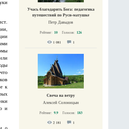
уки
Учась благодарить Бога: педагогика
путешествий по Руси-матушке
ист.
Петр Давыдов
ции,
Рейтинг:
10
Голосов:
126
юции
1 081
1
ыми
рмы
нили
годы
 что
аков
е к
орых
Свеча на ветру
нки
Алексей Солоницын
о и
Рейтинг:
9.9
Голосов:
183
2 181
1
и о