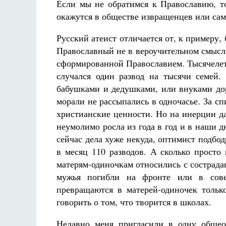
Если мы не обратимся к Православию, то
окажутся в обществе извращенцев или сам
Русский атеист отличается от, к примеру,
Православный не в вероучительном смысле
сформированной Православием. Тысячелет
случался один развод на тысячи семей
бабушками и дедушками, или внуками до
морали не рассыпались в одночасье. За с
христианские ценности. Но на инерции да
неумолимо росла из года в год и в наши дн
сейчас дела хуже некуда, оптимист подбод
в месяц 110 разводов. А сколько прост
матерям-одиночкам относились с сострада
мужья погибли на фронте или в совет
превращаются в матерей-одиночек тольк
говорить о том, что творится в школах.
Недавно меня пригласили в одну общео