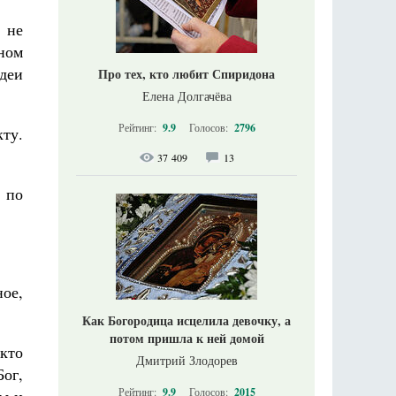
 не
ном
деи
Про тех, кто любит Спиридона
Елена Долгачёва
Рейтинг:
9.9
Голосов:
2796
ту.
37 409
13
 по
ое,
Как Богородица исцелила девочку, а
потом пришла к ней домой
 кто
Дмитрий Злодорев
Бог,
Рейтинг:
9.9
Голосов:
2015