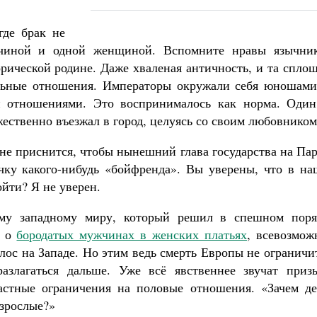
где брак не
чиной и одной женщиной. Вспомните нравы язычник
рической родине. Даже хваленая античность, и та спло
альные отношения. Императоры окружали себя юношами
и отношениями. Это воспринималось как норма. Один
ественно въезжал в город, целуясь со своим любовником
 не приснится, чтобы нынешний глава государства на Па
чку какого-нибудь «бойфренда». Вы уверены, что в на
ойти? Я не уверен.
ому западному миру, который решил в спешном поря
ю о
бородатых мужчинах в женских платьях
, всевозмож
лос на Западе. Но этим ведь смерть Европы не ограничи
злагаться дальше. Уже всё явственнее звучат приз
астные ограничения на половые отношения. «Зачем де
взрослые?»