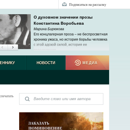
Подписаться на рассылку
О духовном значении прозы
Константина Воробьева
Марина Бирюкова
Его концлагерная проза – не беспросветная
хроника ужаса, но история борьбы человека
с этой адской силой, история ее
преодоления.
ЕННИКУ
НОВОСТИ
МЕДИА
спечатать