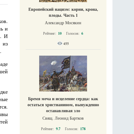
Европейский нацизм: корни, крона,
плоды. Часть 1
ов.
Александр Мосякин
шь и
Рейтинг:
10
Голосов:
6
. И
 из
455
.
раде
шей
дке
Бремя меча и исцеление сердца: как
ные
остаться христианином, вынужденно
тся.
останавливая зло
ывы
Свящ. Леонид Бартков
тей
Рейтинг:
9.7
Голосов:
178