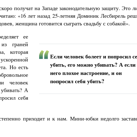
коро получат на Западе законодательную защиту. Это л
 читаю: «16 лет назад 25-летняя Доминик Лесбирель ре
довев, женщина готовится сыграть свадьбу с собакой».
еделяет ее
из граней
ва, которая
Если человек болеет и попросил с
скоренной
убить, его можно убивать? А если
та. Но есть
него плохое настроение, и он
ровольное
попросил себя убить?
ли человек
 убивать? А
просил себя
остепенно приходит и к нам. Мини-юбки недолго застав