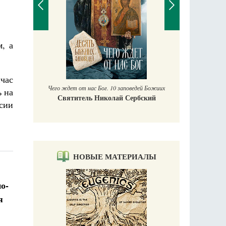
, а
П
Е
аучись у
час
Чего ждет от нас Бог. 10 заповедей Божиих
ь на
Святитель Николай Сербский
сии
НОВЫЕ МАТЕРИАЛЫ
о-
я