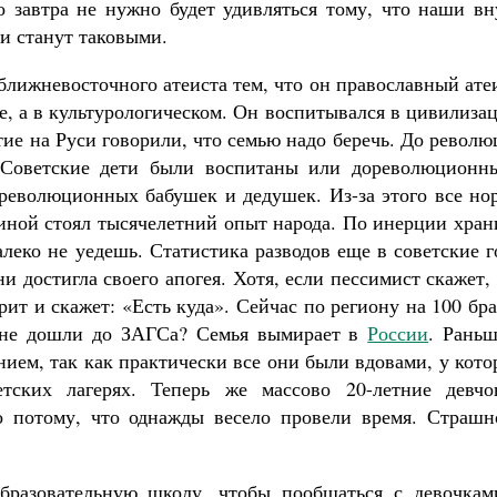
 завтра не нужно будет удивляться тому, что наши вн
и станут таковыми.
 ближневосточного атеиста тем, что он православный ате
, а в культурологическом. Он воспитывался в цивилиза
ие на Руси говорили, что семью надо беречь. До револ
. Советские дети были воспитаны или дореволюционн
революционных бабушек и дедушек. Из-за этого все но
пиной стоял тысячелетний опыт народа. По инерции хра
леко не уедешь. Статистика разводов еще в советские 
и достигла своего апогея. Хотя, если пессимист скажет,
рит и скажет: «Есть куда». Сейчас по региону на 100 бр
о не дошли до ЗАГСа? Семья вымирает в
России
. Раньш
нием, так как практически все они были вдовами, у кот
ских лагерях. Теперь же массово 20-летние девчо
о потому, что однажды весело провели время. Страшн
бразовательную школу, чтобы пообщаться с девочкам