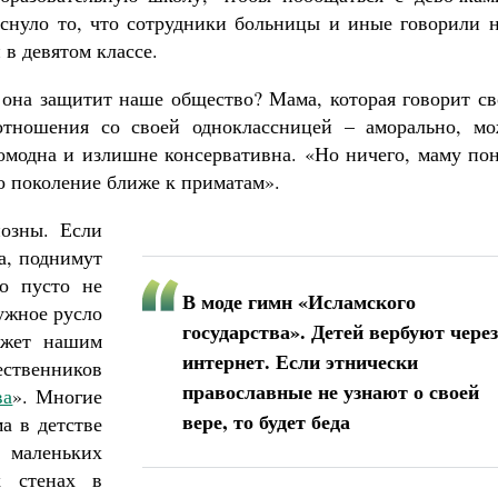
снуло то, что сотрудники больницы и иные говорили н
 в девятом классе.
к она защитит наше общество? Мама, которая говорит с
отношения со своей одноклассницей – аморально, мо
ромодна и излишне консервативна. «Но ничего, маму по
о поколение ближе к приматам».
озны. Если
га, поднимут
то пусто не
В моде гимн «Исламского
ужное русло
государства». Детей вербуют через
ажет нашим
интернет. Если этнически
ественников
православные не узнают о своей
ва
». Многие
вере, то будет беда
а в детстве
 маленьких
х стенах в