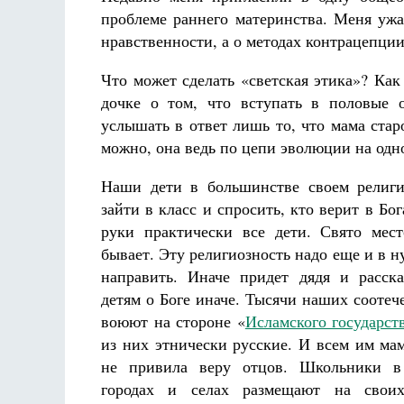
проблеме раннего материнства. Меня ужа
нравственности, а о методах контрацепции
Что может сделать «светская этика»? Ка
дочке о том, что вступать в половые 
услышать в ответ лишь то, что мама ста
можно, она ведь по цепи эволюции на одн
Наши дети в большинстве своем религи
зайти в класс и спросить, кто верит в Бо
руки практически все дети. Свято мес
бывает. Эту религиозность надо еще и в н
направить. Иначе придет дядя и расск
детям о Боге иначе. Тысячи наших соотеч
воюют на стороне «
Исламского государст
из них этнически русские. И всем им мам
не привила веру отцов. Школьники в
городах и селах размещают на свои