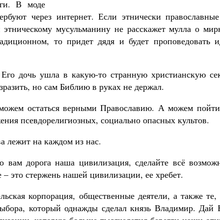
нги. В моде
вербуют через интернет. Если этнически православные
ли этническому мусульманину не расскажет мулла о мир
радиционном, то придет дядя и будет проповедовать и
 Его дочь ушла в какую-то странную христианскую сек
зразить, но сам Библию в руках не держал.
 можем остаться верными Православию. А можем пойти
ения псевдорелигиозных, социально опасных культов.
а лежит на каждом из нас.
о вам дорога наша цивилизация, сделайте всё возможн
 – это стержень нашей цивилизации, ее хребет.
льская корпорация, общественные деятели, а также те,
 выбора, который однажды сделал князь Владимир. Дай 