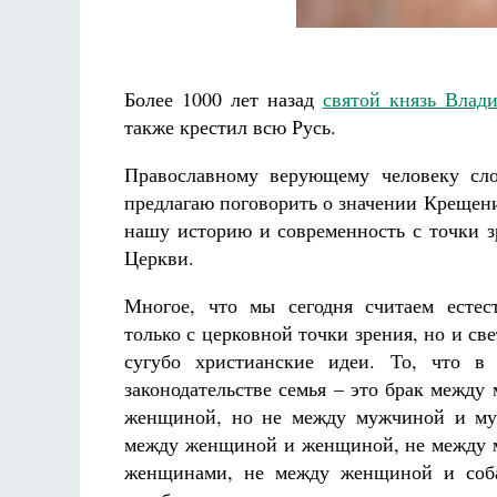
Более 1000 лет назад
святой князь Влад
также крестил всю Русь.
Православному верующему человеку сл
Разлуки не будет
Фредерика де Грааф
предлагаю поговорить о значении Крещения
нашу историю и современность с точки з
Церкви.
Многое, что мы сегодня считаем естес
только с церковной точки зрения, но и све
сугубо христианские идеи. То, что в 
законодательстве семья – это брак между
женщиной, но не между мужчиной и му
между женщиной и женщиной, не между 
женщинами, не между женщиной и соба