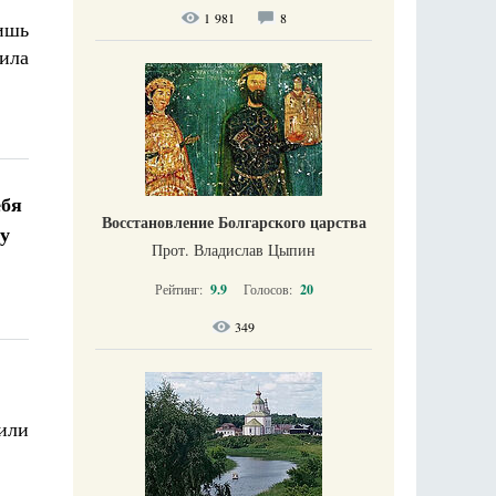
1 981
8
ишь
шила
ебя
Восстановление Болгарского царства
 у
Прот. Владислав Цыпин
Рейтинг:
9.9
Голосов:
20
349
или