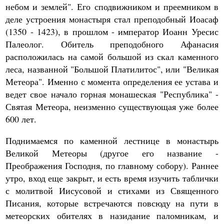
небом и землей". Его сподвижником и преемником в
деле устроения монастыря стал преподобный Иоасаф
(1350 - 1423), в прошлом - император Иоанн Уресис
Палеолог. Обитель преподобного Афанасия
расположилась на самой большой из скал каменного
леса, названной "Большой Платилитос", или "Великая
Метеора". Именно с момента определения ее устава и
ведет свое начало горная монашеская "Республика" -
Святая Метеора, неизменно существующая уже более
600 лет.
Поднимаемся по каменной лестнице в монастырь
Великой Метеоры (другое его название -
Преображения Господня, по главному собору). Раннее
утро, вход еще закрыт, и есть время изучить таблички
с молитвой Иисусовой и стихами из Священного
Писания, которые встречаются повсюду на пути в
метеорских обителях в назидание паломникам, и