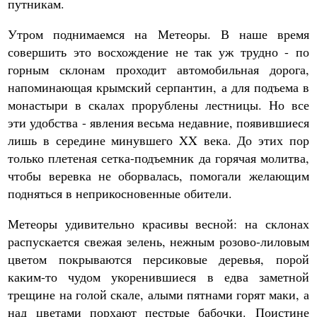
путникам.
Утром поднимаемся на Метеоры. В наше время
совершить это восхождение не так уж трудно - по
горным склонам проходит автомобильная дорога,
напоминающая крымский серпантин, а для подъема в
монастыри в скалах прорублены лестницы. Но все
эти удобства - явления весьма недавние, появившиеся
лишь в середине минувшего XX века. До этих пор
только плетеная сетка-подъемник да горячая молитва,
чтобы веревка не оборвалась, помогали желающим
подняться в неприкосновенные обители.
Метеоры удивительно красивы весной: на склонах
распускается свежая зелень, нежным розово-лиловым
цветом покрываются персиковые деревья, порой
каким-то чудом укоренившиеся в едва заметной
трещине на голой скале, алыми пятнами горят маки, а
над цветами порхают пестрые бабочки. Поистине