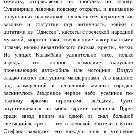
темноту, отправляемся на прогулку по городу.
Сувенирные лавочки повсюду открыты, и вниманию
полуночных паломников предлагаются керамические
вазочки и статуэтки под античность, майки с
цитатами из "Одиссеи", кассеты с греческой народной
музыкой, морские ежи, сверкающие лакированными
иглами, иконы византийского письма, кресты, четки.
На улицах Каламбаки удивительно тихо, только
изредка это ночное безмолвие нарушает
проезжающий автомобиль или мотоцикл. Воздух
сладко пахнет цветущими мандаринами. А в вышине,
над размеренной и неспешной жизнью городка,
раскинулось бездонное черное небо, усеянное по-
южному яркими огромными звездами, будто
опустившимися на монастырские вершины. Вдруг
среди звезд видим на одной из скал большой
светящийся крест - это в женской обители святого
Стефана зажигают его каждую ночь в утешение