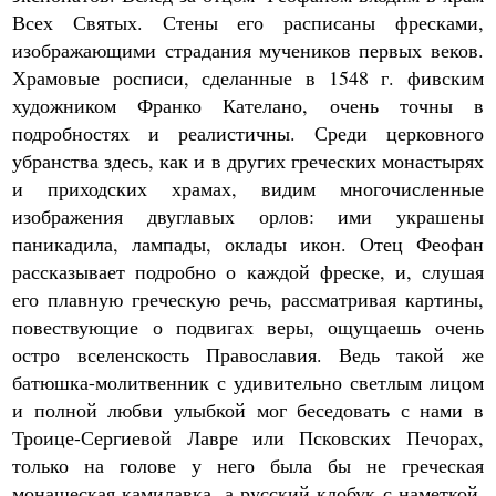
Всех Святых. Стены его расписаны фресками,
изображающими страдания мучеников первых веков.
Храмовые росписи, сделанные в 1548 г. фивским
художником Франко Кателано, очень точны в
подробностях и реалистичны. Среди церковного
убранства здесь, как и в других греческих монастырях
и приходских храмах, видим многочисленные
изображения двуглавых орлов: ими украшены
паникадила, лампады, оклады икон. Отец Феофан
рассказывает подробно о каждой фреске, и, слушая
его плавную греческую речь, рассматривая картины,
повествующие о подвигах веры, ощущаешь очень
остро вселенскость Православия. Ведь такой же
батюшка-молитвенник с удивительно светлым лицом
и полной любви улыбкой мог беседовать с нами в
Троице-Сергиевой Лавре или Псковских Печорах,
только на голове у него была бы не греческая
монашеская камилавка, а русский клобук с наметкой.