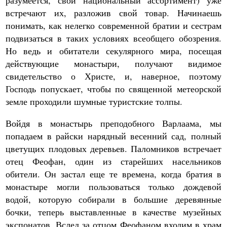
разумеется, свой национальный ассортимент) уже
встречают их, разложив свой товар. Начинаешь
понимать, как нелегко современной братии и сестрам
подвизаться в таких условиях всеобщего обозрения.
Но ведь и обитатели секулярного мира, посещая
действующие монастыри, получают видимое
свидетельство о Христе, и, наверное, поэтому
Господь попускает, чтобы по священной метеорской
земле проходили шумные туристские толпы.
Войдя в монастырь преподобного Варлаама, мы
попадаем в райски нарядный весенний сад, полный
цветущих плодовых деревьев. Паломников встречает
отец Феофан, один из старейших насельников
обители. Он застал еще те времена, когда братия в
монастыре могли пользоваться только дождевой
водой, которую собирали в большие деревянные
бочки, теперь выставленные в качестве музейных
экспонатов. Вслед за отцом Феофаном входим в храм