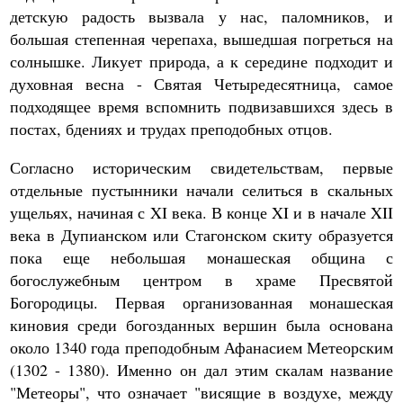
детскую радость вызвала у нас, паломников, и
большая степенная черепаха, вышедшая погреться на
солнышке. Ликует природа, а к середине подходит и
духовная весна - Святая Четыредесятница, самое
подходящее время вспомнить подвизавшихся здесь в
постах, бдениях и трудах преподобных отцов.
Согласно историческим свидетельствам, первые
отдельные пустынники начали селиться в скальных
ущельях, начиная с XI века. В конце XI и в начале XII
века в Дупианском или Стагонском скиту образуется
пока еще небольшая монашеская община с
богослужебным центром в храме Пресвятой
Богородицы. Первая организованная монашеская
киновия среди богозданных вершин была основана
около 1340 года преподобным Афанасием Метеорским
(1302 - 1380). Именно он дал этим скалам название
"Метеоры", что означает "висящие в воздухе, между