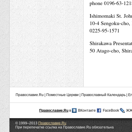
phone 0196-63-121
Ishimomaki St. Joh
10-4 Sengoku-cho, 
0225-95-1571
Shirakawa Presenta
50 Atago-cho, Shir
Православие.Ru
|
Поместные Церкви
|
Православный Календарь
|
En
Православие.Ru
в
ВКонтакте
FaceBook
Ж
© 1999–2013
Православие.Ru
При перепечатке ссылка на Православие.Ru обязательна