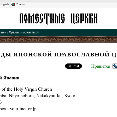
English
Српска
тыни / Храмы и монастыри
ОДЫ ЯПОНСКОЙ ПРАВОСЛАВНОЙ Ц
Нравится
й Японии
 of the Holy Virgin Church
nba, Nijyo noboru, Nakakyou-ku, Kyoto
3
ox.kyoto-inet.or.jp