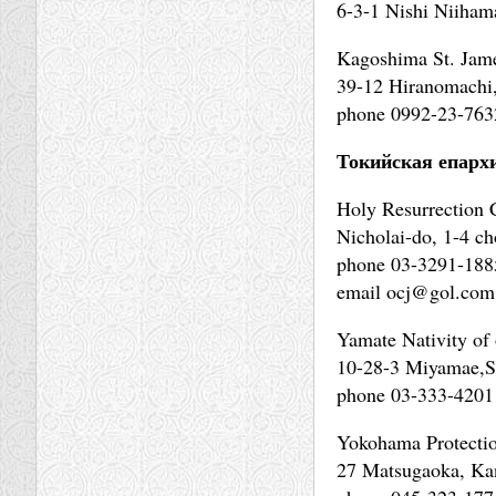
6-3-1 Nishi Niiham
Kagoshima St. Jam
39-12 Hiranomachi
phone 0992-23-763
Токийская епарх
Holy Resurrection 
Nicholai-do, 1-4 c
phone 03-3291-188
email ocj@gol.com
Yamate Nativity of
10-28-3 Miyamae,S
phone 03-333-4201
Yokohama Protectio
27 Matsugaoka, Ka