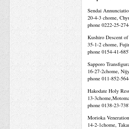
Sendai Annunciatio
20-4-3 chome, Chyu
phone 0222-25-274
Kushiro Descent of
35-1-2 chome, Fuji
phone 0154-41-685
Sapporo Transfigur
16-27-2chome, Nijy
phone 011-852-564
Hakodate Holy Resu
13-3chome,Motomac
phone 0138-23-738
Morioka Veneration
14-2-1chome, Takam