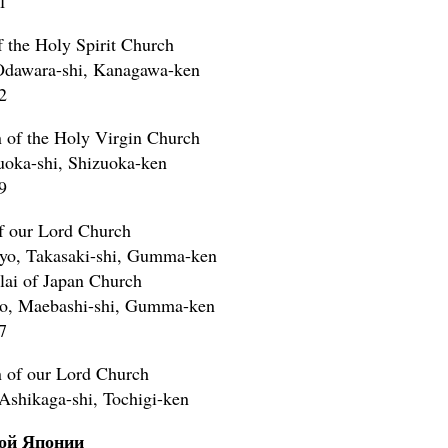
1
 the Holy Spirit Church
Odawara-shi, Kanagawa-ken
2
n of the Holy Virgin Church
uoka-shi, Shizuoka-ken
9
of our Lord Church
hyo, Takasaki-shi, Gumma-ken
lai of Japan Church
yo, Maebashi-shi, Gumma-ken
7
 of our Lord Church
shikaga-shi, Tochigi-ken
ой Японии