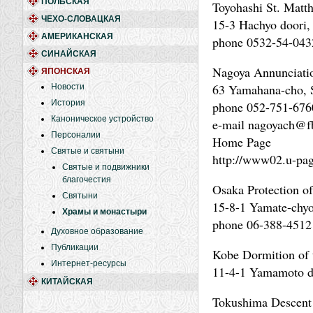
ПОЛЬСКАЯ
Toyohashi St. Matt
ЧЕХО-СЛОВАЦКАЯ
15-3 Hachyo doori,
АМЕРИКАНСКАЯ
phone 0532-54-043
СИНАЙСКАЯ
Nagoya Annunciatio
ЯПОНСКАЯ
63 Yamahana-cho, 
Новости
История
phone 052-751-676
Каноническое устройство
e-mail nagoyach@fb
Персоналии
Home Page
Святые и святыни
http://www02.u-pag
Святые и подвижники
благочестия
Osaka Protection o
Святыни
15-8-1 Yamate-chyo
Храмы и монастыри
phone 06-388-4512
Духовное образование
Публикации
Kobe Dormition of 
Интернет-ресурсы
11-4-1 Yamamoto d
КИТАЙСКАЯ
Tokushima Descent 