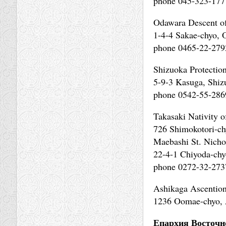
phone 045-323-177
Odawara Descent of
1-4-4 Sakae-chyo, 
phone 0465-22-279
Shizuoka Protectio
5-9-3 Kasuga, Shiz
phone 0542-55-286
Takasaki Nativity 
726 Shimokotori-c
Maebashi St. Nicho
22-4-1 Chiyoda-ch
phone 0272-32-273
Ashikaga Ascention
1236 Oomae-chyo, A
Епархия Восточн