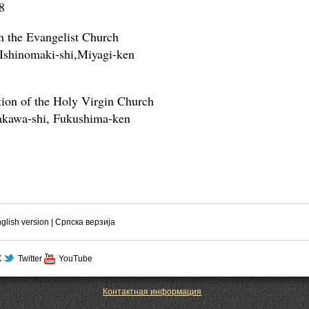
8
n the Evangelist Church
Ishinomaki-shi,Miyagi-ken
tion of the Holy Virgin Church
akawa-shi, Fukushima-ken
glish version
|
Српска верзиjа
Ж
Twitter
YouTube
Контактная информация