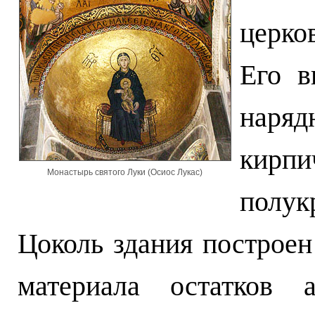
церко
Его в
наряд
кир
Монастырь святого Луки (Осиос Лукас)
полук
Цоколь здания построен
материала остатков 