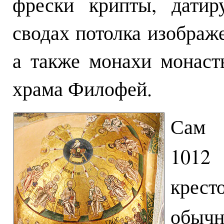
фрески крипты, датир
сводах потолка изображ
а также монахи монасты
храма Филофей.
Сам 
1012
крес
обыч