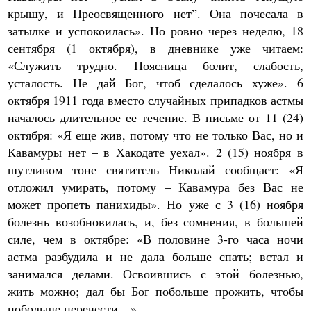
крышу, и Преосвященного нет”. Она почесала в
затылке и успокоилась». Но ровно через неделю, 18
сентября (1 октября), в дневнике уже читаем:
«Служить трудно. Поясница болит, слабость,
усталость. Не дай Бог, чтоб сделалось хуже». 6
октября 1911 года вместо случайных припадков астмы
началось длительное ее течение. В письме от 11 (24)
октября: «Я еще жив, потому что не только Вас, но и
Кавамуры нет – в Хакодате уехал». 2 (15) ноября в
шутливом тоне святитель Николай сообщает: «Я
отложил умирать, потому – Кавамура без Вас не
может пропеть панихиды». Но уже с 3 (16) ноября
болезнь возобновилась, и, без сомнения, в большей
силе, чем в октябре: «В половине 3-го часа ночи
астма разбудила и не дала больше спать; встал и
занимался делами. Освоившись с этой болезнью,
жить можно; дал бы Бог побольше прожить, чтобы
побольше перевести…»