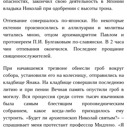
опасностях, закончил свою деятельность в Японии
владыка Николай при одобрении с высоты трона.
Отпевание совершалось по-японски. Но некоторые
ектении произносились и аллилуарии и молитвы
читались мною, отцом архимандритом Павлом и
протоиереем П.И. Булгаковым по-славянски. В 2 часа
чин отпевания окончился. Последнее прощание
священнослужителей.
При начавшемся трезвоне обнесли гроб вокруг
собора, установили его на колесницу, отправились на
кладбище Янака. На кладбище совершили последнюю
литию и при пении Вечная память опустили гроб в
могилу. Вся процессия среди сотен тысяч язычников
была самым блестящим проповедническим
собранием, какое когда-либо приходилось ему
устроить. «Будет ли архиепископ Николай святым?» –
спрашивает меня протестант профессор Мидзуно. «Я