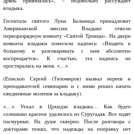
дрянь привязалась», – недовольно рассуждает
владыка.
Госпиталь святого Луки. Больница принадлежит
Американской миссии. Владыке отвели
перворазрядную комнату «Святой Троицы». На двери
комнаты владыки повесили надпись: «Входить к
больному и разговаривать с ним абсолютно
воспрещается». К счастью, эта надпись не
простиралась на меня. <…>
(Епископ Сергий (Тихомиров) вызвал иереев и
преподавателей семинарии и с ними решил начать
ежедневные моления за владыку).
<…> Уехал в Цукидзи владыка… Как будто
солнышко красное удалилось из Суругадая. Все ходят
пасмурные. На душе скверно. После разговора с
докторами понял, что надежды на поправку нет