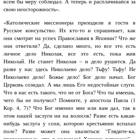
всем бы меру соблюдал. А теперь и расплачивайся за
свою неосторожность».
«Католические миссионеры приходили в гости в
Русское консульство. Их кто-то и спрашивает, как
они смотрят на успех Православия в Японии? Что же
они ответили? Да, сделано много, но все это есть
личное дело Николая, все это есть, пока жив
Николай. Не станет Николая – и дело рушится. Да
разве у нас здесь Николаево дело? Тьфу! Тьфу! Не
Николаево дело! Божье дело! Бог дело начал. Бог
Церковь созидал. А мы лишь Его недостойные слуги.
Что в нас есть такого, что не от Бога? Что ты имеешь,
чего бы не получил? Помните, у апостола Павла (1
Кор. 4, 7)? Что Бог именно мне или вам дал, так в
этом нашей заслуги ни на волосок! Разве есть какая-
нибудь заслуга у сохи, которою крестьянин вспахал
поле? Разве может она хвалиться: “Глядите-ка,
православные, что я наделала! Хорошо вспахано”…