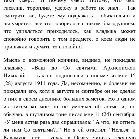
гневлив, тороплив, удержу в работе не знал… Так
смотрите же, будете ему подражать – обязательно и
вы умрете»; все это говорилось с таким благодушием,
что удивляться приходилось, как владыка может
спокойно говорить о том предмете, о коем люди не
привыкли и думать-то спокойно.
Мысль о возможной кончине, видимо, не покидала
владыку. «Ваш до Со святыми Архиепископ
Николай», – так он подписался в письме ко мне 15
(28) августа 1911 года. Да, несомненно, и болезни не
покидали его, хотя в августе и сентябре он не сделал
о них в своем дневнике больших заметок. Но в одном
из писем ко мне он не умолчал об астме и, по
обычаю, в шутливом тоне писал мне 11 (24) сентября:
«У меня астма раза два спрашивала: “А что, не отпеть
ли нам Со святыми?..” Но я ей ответил: “Нельзя: и
Кавамуры нет – уехал в Осаку чинить текущую