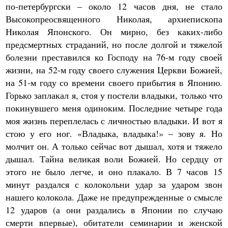
по-петербургски – около 12 часов дня, не стало
Высокопреосвященного Николая, архиепископа
Николая Японского. Он мирно, без каких-либо
предсмертных страданий, но после долгой и тяжелой
болезни преставился ко Господу на 76-м году своей
жизни, на 52-м году своего служения Церкви Божией,
на 51-м году со времени своего прибытия в Японию.
Горько заплакал я, стоя у постели владыки, только что
покинувшего меня одиноким. Последние четыре года
моя жизнь переплелась с личностью владыки. И вот я
стою у его ног. «Владыка, владыка!» – зову я. Но
молчит он. А только сейчас вот дышал, хотя и тяжело
дышал. Тайна великая воли Божией. Но сердцу от
этого не было легче, и оно плакало. В 7 часов 15
минут раздался с колокольни удар за ударом звон
нашего колокола. Даже не предупрежденные о смысле
12 ударов (а они раздались в Японии по случаю
смерти впервые), обитатели семинарии и женской