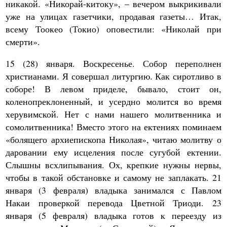
никакой. «Никорай-китоку», – вечером выкрикивали
уже на улицах газетчики, продавая газеты… Итак,
всему Тоокео (Токио) оповестили: «Николай при
смерти».
15 (28) января. Воскресенье. Собор переполнен
христианами. Я совершал литургию. Как сиротливо в
соборе! В левом приделе, бывало, стоит он,
коленопреклоненный, и усердно молится во время
херувимской. Нет с нами нашего молитвенника и
сомолитвенника! Вместо этого на ектениях поминаем
«болящего архиепископа Николая», читаю молитву о
даровании ему исцеления после сугубой ектении.
Слышны всхлипывания. Ох, крепкие нужны нервы,
чтобы в такой обстановке и самому не заплакать. 21
января (3 февраля) владыка занимался с Павлом
Накаи проверкой перевода Цветной Триоди. 23
января (5 февраля) владыка готов к переезду из