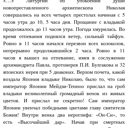
<…> Литургии об упокоении души
новопреставленного архиепископа Николая
совершались на всех четырех престолах начиная с 5
часов утра до 10, 5 часа дня. Прощание с владыкой
продолжалось до 11 часов утра. Погода хмурилась. Во
время отпевания поднялся ветер, сильный тайфун.
Ровно в 11 часов начался перезвон всех колоколов,
непрерывно продолжавшийся 2 часа. Ровно в 11
часов я вышел на отпевание, имея в сослужении
архимандрита Павла, протоиерея П.И. Булгакова и 32
японских иерея при 5 диаконах. Верхом почета, какой
воздала Япония владыке Николаю, было то, что сам
император Японии Мейдзи-Тенноо прислал на гроб
владыки великолепный громадный венок из живых
цветов. И прислал не секретно! Сам император
Японии увенчал победными цветами главу святителя
Божия! Внутри венка два иероглифа: «Он-Си», то
есть «Высочайший дар». Начав при смертных