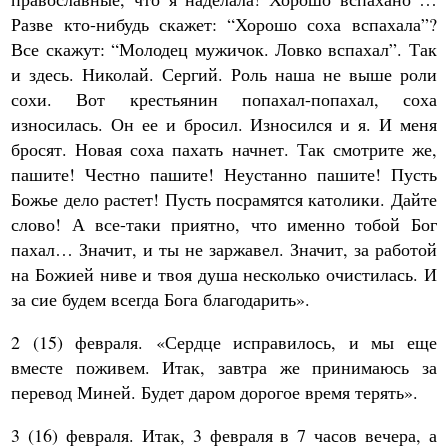
Разве кто-нибудь скажет: “Хорошо соха вспахала”?
Все скажут: “Молодец мужичок. Ловко вспахал”. Так
и здесь. Николай. Сергий. Роль наша не выше роли
сохи. Вот крестьянин попахал-попахал, соха
износилась. Он ее и бросил. Износился и я. И меня
бросят. Новая соха пахать начнет. Так смотрите же,
пашите! Честно пашите! Неустанно пашите! Пусть
Божье дело растет! Пусть посрамятся католики. Дайте
слово! А все-таки приятно, что именно тобой Бог
пахал… Значит, и ты не заржавел. Значит, за работой
на Божией ниве и твоя душа несколько очистилась. И
за сие будем всегда Бога благодарить».
2 (15) февраля. «Сердце исправилось, и мы еще
вместе поживем. Итак, завтра же принимаюсь за
перевод Миней. Будет даром дорогое время терять».
3 (16) февраля. Итак, 3 февраля в 7 часов вечера, а