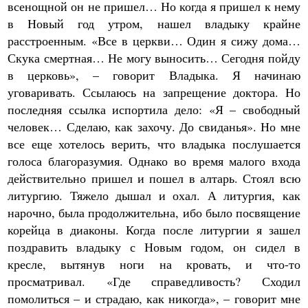
всенощной он не пришел… Но когда я пришел к нему
в Новый год утром, нашел владыку крайне
расстроенным. «Все в церкви… Один я сижу дома…
Скука смертная… Не могу выносить… Сегодня пойду
в церковь», – говорит Владыка. Я начинаю
уговаривать. Ссылаюсь на запрещение доктора. Но
последняя ссылка испортила дело: «Я – свободный
человек… Сделаю, как захочу. До свиданья». Но мне
все еще хотелось верить, что владыка послушается
голоса благоразумия. Однако во время малого входа
действительно пришел и пошел в алтарь. Стоял всю
литургию. Тяжело дышал и охал. А литургия, как
нарочно, была продолжительна, ибо было посвящение
корейца в диаконы. Когда после литургии я зашел
поздравить владыку с Новым годом, он сидел в
кресле, вытянув ноги на кровать, и что-то
просматривал. «Где справедливость? Сходил
помолиться – и страдаю, как никогда», – говорит мне