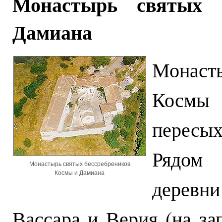
Монастырь святых 
Дамиана
Монаст
Космы 
пересых
Рядом 
Монастырь святых бессребреников
Космы и Дамиана
деревн
Вассара и Верия (на за