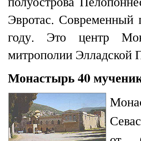
полуострова Пелопонне
Эвротас. Современный 
году. Это центр Мон
митрополии Элладской 
Монастырь 40 мученик
Мон
Севас
от 