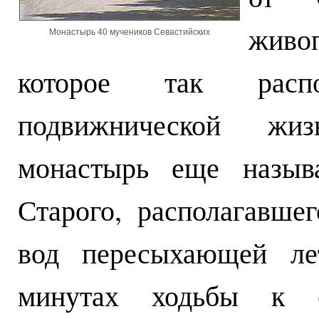
живо
Монастырь 40 мучеников Севастийских
которое так распо
подвижнической жи
монастырь еще назыв
Старого, располагавше
вод пересыхающей ле
минутах ходьбы к с