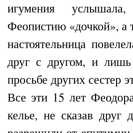
игумения услышала
Феопистию «дочкой», а т
настоятельница повелел
друг с другом, и лишь
просьбе других сестер э
Все эти 15 лет Феодор
келье, не сказав друг 
разрешили от епитимии,