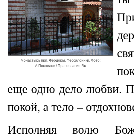
Пр
де
св
Монастырь прп. Феодоры, Фессалоники. Фото:
по
А.Поспелов / Православие.Ru
еще одно дело любви. П
покой, а тело – отдохнов
Исполняя волю Бож