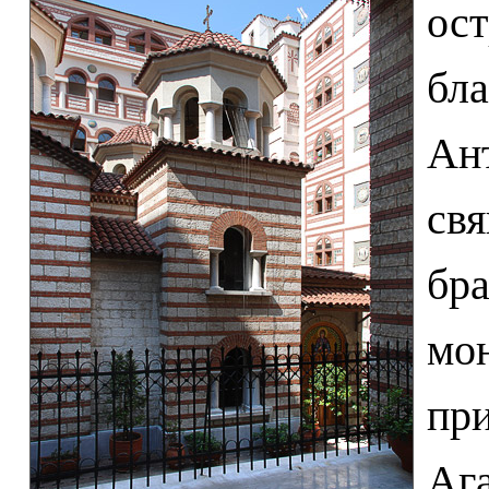
ос
бл
А
св
бра
мо
при
Ага