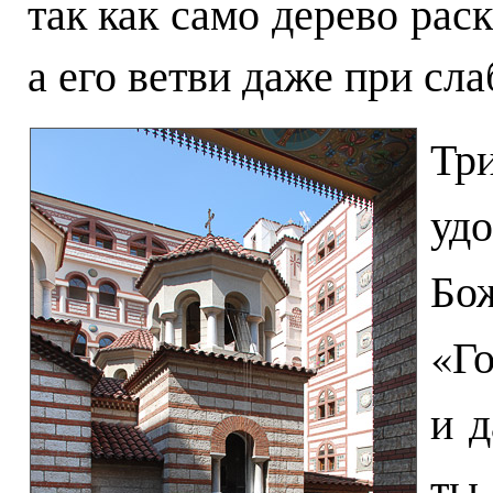
так как само дерево рас
а его ветви даже при сла
Тр
уд
Бо
«Г
и д
ты