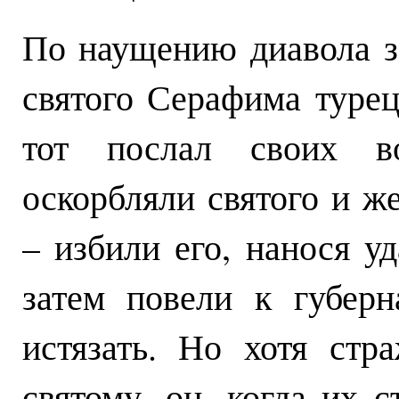
По наущению диавола з
святого Серафима турец
тот послал своих в
оскорбляли святого и ж
– избили его, нанося у
затем повели к губерн
истязать. Но хотя ст
святому, он, когда их 