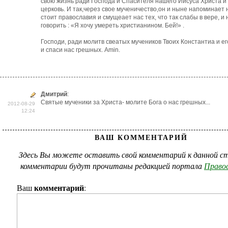
свою жизнь ради Господа и Спасителя нашего Иисуса Христа и
церковь. И так,через свое мученичество,он и ныне напоминает 
стоит православия и смущеает нас тех, что так слабы в вере, и 
говорить : «Я хочу умереть христианином. Бей!» .
Господи, ради молитв свеатых мучеников Твоих Константиa и ег
и спаси нас грешных. Amin.
Дмитрий
:
Святые мученики за Христа- молите Бога о нас грешных...
2012-08-29
12:24
ВАШ КОММЕНТАРИЙ
Здесь Вы можете оставить свой комментарий к данной ст
комментарии будут прочитаны редакцией портала
Правос
комментарий
Ваш
: