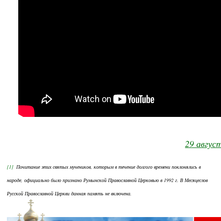
29 авгус
[1]
Почитание этих святых мучеников, которым в течение долгого времени поклонялись в
народе, официально было признано Румынской Православной Церковью в 1992 г. В Месяцеслов
Русской Православной Церкви данная память не включена.