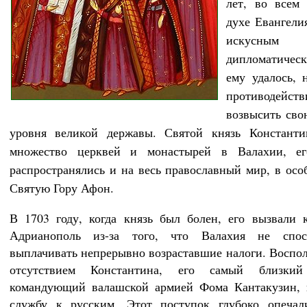
лет, во всем
духе Евангелия
искусным
дипломатичес
ему удалось, 
противодейст
возвысить сво
уровня великой державы. Святой князь Константи
множество церквей и монастырей в Валахии, е
распространялись и на весь православный мир, в осо
Святую Гору Афон.
В 1703 году, когда князь был болен, его вызвали 
Адрианополь из-за того, что Валахия не спо
выплачивать непрерывно возраставшие налоги. Воспо
отсутствием Константина, его самый близкий
командующий валашской армией Фома Кантакузин, 
службу к русским. Этот поступок глубоко опечал