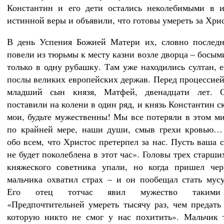
Константин и его дети остались неколебимыми в и
истинной веры и объявили, что готовы умереть за Хрис
В день Успения Божией Матери их, словно последн
повели из тюрьмы к месту казни возле дворца – босым
только в одну рубашку. Там уже находились султан, е
послы великих европейских держав. Перед процессие
младший сын князя, Матфей, двенадцати лет. 
поставили на колени в один ряд, и князь Константин с
мои, будьте мужественны! Мы все потеряли в этом ми
по крайней мере, наши души, смыв грехи кровью…
обо всем, что Христос претерпел за нас. Пусть ваша 
не будет поколеблена в этот час». Головы трех старш
княжеского советника упали, но когда пришел чер
мальчика охватил страх – и он пообещал стать мус
Его отец тотчас явил мужество такими 
«Предпочтительней умереть тысячу раз, чем предать
которую никто не смог у нас похитить». Мальчик 