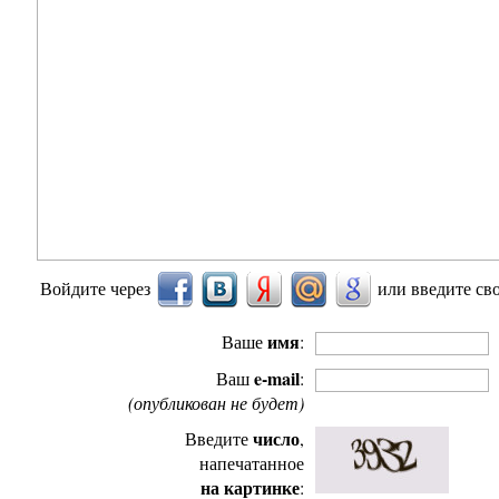
Войдите через
или введите св
имя
Ваше
:
e-mail
Ваш
:
(опубликован не будет)
число
Введите
,
напечатанное
на картинке
: