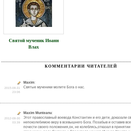
Святой мученик Иоанн
Влах
КОММЕНТАРИИ ЧИТАТЕЛЕЙ
Maxim
:
Святые мученики молите Бога о нас.
2015-08-31
23:06
Maxim Munteanu
:
Этот православный воевода Константин и его дети, доказали с
2012-08-30
непоколебимою веру в всевышнего Бога. Позабыв и оставив все
03:39
почести своего положения,он, не колеблясь,отказaл в принятии