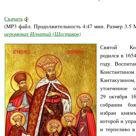
Скачать
(MP3 файл. Продолжительность
4:47 мин.
Размер
3.5 
иеромонах Игнатий (Шестаков)
Святой Кон
родился в 1654
году. Воспит
Константином
Кантакузином,
утонченное о
29 октября 1
собрании бо
избран князе
которой и упра
и терпеливо в