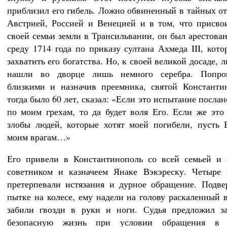
приблизил его гибель. Ложно обвиненный в тайных о
Австрией, Россией и Венецией и в том, что присво
своей семьи земли в Трансильвании, он был арестова
среду 1714 года по приказу султана Ахмеда III, кот
захватить его богатства. Но, к своей великой досаде, 
нашли во дворце лишь немного серебра. Попр
близкими и назначив преемника, святой Константи
тогда было 60 лет, сказал: «Если это испытание посла
по моим грехам, то да будет воля Его. Если же это
злобы людей, которые хотят моей погибели, пусть 
моим врагам…»
Его привели в Константинополь со всей семьей и 
советником и казначеем Янаке Вэкэреску. Четыре 
претерпевали истязания и дурное обращение. Подве
пытке на колесе, ему надели на голову раскаленный в
забили гвозди в руки и ноги. Судья предложил з
безопасную жизнь при условии обращения в 