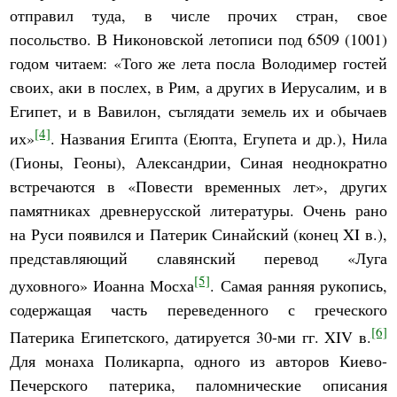
отправил туда, в числе прочих стран, свое
посольство. В Никоновской летописи под 6509 (1001)
годом читаем: «Того же лета посла Володимер гостей
своих, аки в послех, в Рим, а других в Иерусалим, и в
Египет, и в Вавилон, съглядати земель их и обычаев
[4]
их»
. Названия Египта (Еюпта, Егупета и др.), Нила
(Гионы, Геоны), Александрии, Синая неоднократно
встречаются в «Повести временных лет», других
памятниках древнерусской литературы. Очень рано
на Руси появился и Патерик Синайский (конец XI в.),
представляющий славянский перевод «Луга
[5]
духовного» Иоанна Мосха
. Самая ранняя рукопись,
содержащая часть переведенного с греческого
[6]
Патерика Египетского, датируется 30-ми гг. XIV в.
Для монаха Поликарпа, одного из авторов Киево-
Печерского патерика, паломнические описания