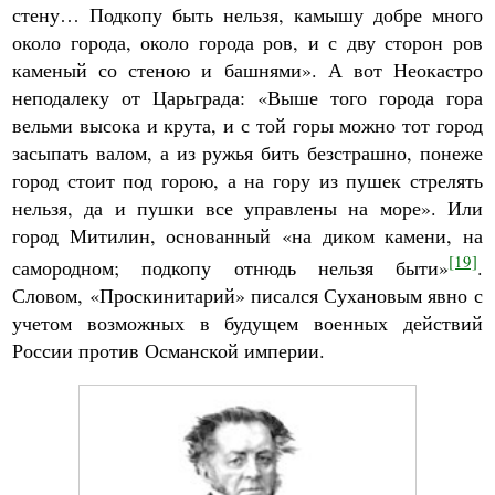
стену… Подкопу быть нельзя, камышу добре много
около города, около города ров, и с дву сторон ров
каменый со стеною и башнями». А вот Неокастро
неподалеку от Царьграда: «Выше того города гора
вельми высока и крута, и с той горы можно тот город
засыпать валом, а из ружья бить безстрашно, понеже
город стоит под горою, а на гору из пушек стрелять
нельзя, да и пушки все управлены на море». Или
город Митилин, основанный «на диком камени, на
[19]
самородном; подкопу отнюдь нельзя быти»
.
Словом, «Проскинитарий» писался Сухановым явно с
учетом возможных в будущем военных действий
России против Османской империи.