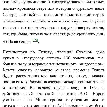
например, упоминание о соседствующем с «мертвым
полем» кровавом озере или история о турецком паше
Сафере, который «в ненависти христианские веры»
велел закопать останки в «великую яму», «а на утрее
те кости по прежнему стали наруже, вверху земли,
коя, где была, потому же шевелятца до урошного дни,
[18]
до Вознесения»
.
Путешествуя по Египту, Арсений Суханов даже
купил в «государеву аптеку» 130 золотников, т.е.
больше полукилограмма таинственного «андрагрыза».
Кстати сказать, вероятно, с этого времени Египет
будет рассматриваться как страна, откуда можно
поставлять в Россию всяческие лекарственные травы
и растения. Во всяком случае, когда в 1834 г.
действительный статский советник А.С. Норов
увольнялся из Министерства внутренних дел в
отпуск «для поклонения Гробу Господню», ему было