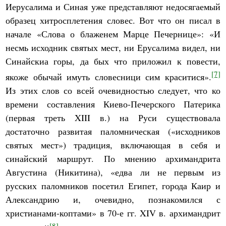
Иерусалима и Синая уже представляют недосягаемый
образец хитросплетения словес. Вот что он писал в
начале «Слова о блаженем Марце Печернице»: «И
несмь исходник святых мест, ни Ерусалима видел, ни
Синайскиа горы, да бых что приложил к повести,
[7]
якоже обычай имуть словесници сим краситися».
Из этих слов со всей очевидностью следует, что ко
времени составления Киево-Печерского Патерика
(первая треть XIII в.) на Руси существовала
достаточно развитая паломническая («исходников
святых мест») традиция, включающая в себя и
синайский маршрут. По мнению архимандрита
Августина (Никитина), «едва ли не первым из
русских паломников посетил Египет, города Каир и
Александрию и, очевидно, познакомился с
христианами-коптами» в 70-е гг. XIV в. архимандрит
[8]