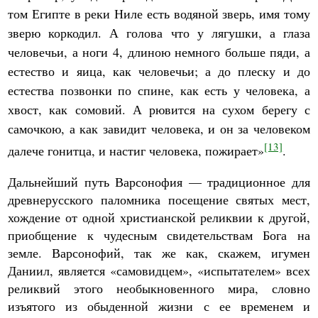
том Египте в реки Ниле есть водяной зверь, имя тому
зверю коркодил. А голова что у лягушки, а глаза
человечьи, а ноги 4, длиною немного больше пяди, а
естество и яица, как человечьи; а до плеску и до
естества позвонки по спине, как есть у человека, а
хвост, как сомовий. А рювится на сухом берегу с
самочкою, а как завидит человека, и он за человеком
[13]
далече гонитца, и настиг человека, пожирает»
.
Дальнейший путь Варсонофия — традиционное для
древнерусского паломника посещение святых мест,
хождение от одной христианской реликвии к другой,
приобщение к чудесным свидетельствам Бога на
земле. Варсонофий, так же как, скажем, игумен
Даниил, является «самовидцем», «испытателем» всех
реликвий этого необыкновенного мира, словно
изъятого из обыденной жизни с ее временем и