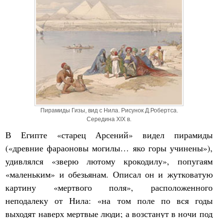
Пирамиды Гизы, вид с Нила. Рисунок Д.Робертса.
Середина XIX в.
В Египте «старец Арсений» видел пирамиды
(«древние фараоновы могилы… яко горы учинены»),
удивлялся «зверю лютому крокодилу», попугаям
«маленьким» и обезьянам. Описал он и жутковатую
картину «мертвого поля», расположенного
неподалеку от Нила: «на том поле по вся годы
выходят наверх мертвые люди; а возстанут в ночи под