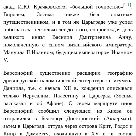
[11]
акад. И.Ю. Крачковского, «большой точностью»
.
Впрочем, Зосима также был опытным
путешественником, и в том же Царьграде уже успел
побывать за несколько лет до этого, сопровождая дочь
великого князя Василия Дмитриевича Анну,
помолвленную с сыном византийского императора
Мануила II Иоанном, будущим императором Иоанном
V.
Варсонофий существенно расширил географию
древнерусской паломнической литературы: с игумена
Даниила, т.е. с начала XII в. хождения описывали
только Иерусалим, Палестину и Царьград (Зосима
рассказал и об Афоне). О своем маршруте инок
Варсонофий сообщил следующее: из Киева он
отправился в Белгород Днестровский (Аккерман),
затем в Царьград, оттуда через острова Крит, Родос и
Кипр в Дамиетту, входившую в XV в. в состав