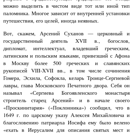
можно выделить в чистом виде тот или иной тип
паломника. Многое зависит от внутренней установки
путешествия, его целей, иногда неявных.
Вот, скажем, Арсений Суханов — церковный и
государственный деятель XVII в., богослов,
дипломат, интеллектуал, владевший греческим,
латинским и польским языками, привезший с Афона
в Москву более 500 греческих и славянских
рукописей VIII-XVII вв., в том числе сочинения
Гомера, Эсхила, Софокла, келарь Троице-Сергиевой
лавры, глава Московского Печатного двора. Себя он
называл «Сергиева Богоявленского монастыря
строитель старец Арсений» и в начале своего
«Проскинитария» («Поклонника») сообщил, что в
1649 г. по царскому указу Алексея Михайловича и
благословению патриарха Иосифа ему было велено
«ехать в Иерусалим для описания святых мест и