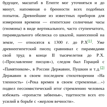
будущее, масштаб в Египте мог уточняться и до
минут, напоминая о бренности всех подобных
попыток. Древнейшие из известных приборов для
измерения времени — египетские солнечные часы
(гномоны) в виде вертикального, часто ступенчатого,
пирамидального обелиска со шкалой, нанесенной на
[1]
земле, — относятся к 1300 г. до Р.Х
. Уже
древнеегипетский писец сравнивал с пирамидами
свой труд в конце II тысячелетия до Р.Х.
(«Прославление писцов»), следом был Гораций с
[2]
«Памятником», в России Державин, Пушкин и т.д.
Державин в своем последнем стихотворении «На
тленность» («Река времен в своем стремленьи…»)
подвел пессимистический итог стремлению человека
избежать «пропасти забвенья», тщетности всех его
усилий в борьбе с «жерлом вечности».