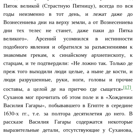
Пяток великой (Страстную Пятницу), всегда по вся
годы неизменно в тот день, и лежат даже до
Вознесениева дни на верху земли, а от Вознесениева
дни тех телес не станет, даже паки до Пятка
великого». Арсений усомнился в истинности
подобного явления и обратился за разъяснениями к
знакомым грекам, к синайскому архиепископу, к
старцам, и те подтвердили: «Не ложно так. Только де
преж того выходили люди целые, а ныне де кости, и
люди разрушенные, руки, ноги, головы и прочие
[17]
составы, а целой де на притчю где сыщется»
.
Суханов мог прочитать об этом поле и в «Хождении
Василия Гагары», побывавшего в Египте в середине
1630-х гг., т.е. за полтора десятилетия до него. В
рассказе Василия Гагары содержатся некоторые
выразительные детали, отсутствующие у Суханова,