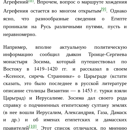
Агрефений
. Впрочем, вопрос о маршруте хождения
[9]
Агрефения остается во многом открытым
. Однако
ясно, что разнообразные сведения о Египте
проникали на Русь различными путями, пусть и
неравномерно.
Например, вполне актуальную политическую
информацию сообщил дьякон Троице-Сергиева
монастыря Зосима, который путешествовал по
Востоку в 1419–1420 гг. и рассказал в своем
«Ксеносе, сиречь Страннике» о Царьграде (кстати
сказать, это было последнее в русской литературе
описание столицы Византии — в 1453 г. турки взяли
Царьград) и Иерусалиме. Зосима дал своего рода
справку о подчиненных египетскому султану землях
(в нее вошли Иерусалим, Александрия, Газа, Дамаск
и др.) и об именах египетских и дамасских
[10]
правителей
. Этот список отличался, по мнению