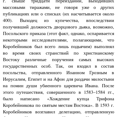
г. свыше тридцати переизданий, выходивших
массовыми тиражами, не говоря уже о других
публикациях или о списках (их насчитывается около
400). Выходец из купечества, впоследствии
получивший должность дворцового дьяка, возможно,
Посольского приказа (этот факт, однако, оспаривается
некоторыми исследователями, полагающими, что
Коробейников был всего лишь подьячим) выполнял
во время своих странствий по христианскому
Востоку различные поручения самых высоких
государственных особ. Так, он входил в состав
посольства, отправленного Иоанном Грозным в
Иерусалим, Египет и на Афон для раздачи милостыни
на помин души убиенного царевича Ивана. После
этого путешествия, совершенного в 1583–1584 гг.,
было написано «Хождение купца Трифона
Коробейникова по святым местам Востока». В 1593 г.
Коробейников возглавил делегацию, отправленную