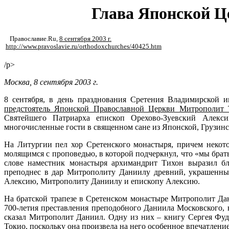
Глава Японской Ц
Православие.Ru
,
8 сентября 2003 г.
http://www.pravoslavie.ru/orthodoxchurches/40425.htm
/p>
Москва, 8 сентября 2003 г.
8 сентября, в день празднования Сретения Владимирской 
предстоятель Японской Православной Церкви Митрополит
Святейшего Патриарха епископ Орехово-Зуевский Алекс
многочисленные гости в священном сане из Японской, Грузинс
На Литургии пел хор Сретенского монастыря, причем некот
молящимся с проповедью, в которой подчеркнул, что «мы брат
слове наместник монастыря архимандрит Тихон выразил бл
преподнес в дар Митрополиту Даниилу древний, украшенны
Алексию, Митрополиту Даниилу и епископу Алексию.
На братской трапезе в Сретенском монастыре Митрополит Дан
700-летия преставления преподобного Даниила Московского, 
сказал Митрополит Даниил. Одну из них – книгу Сергея Фуд
Токио, поскольку она произвела на него особенное впечатлен