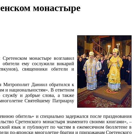
тенском монастыре
 Сретенском монастыре возглавил
к обители ему сослужили викарий
евкунов), священники обители и
ия Митрополит Даниил обратился к
вам и национальностям». В ответном
 службу и добрые слова, а также
многолетие Святейшему Патриарху
ревнюю обитель» и специально задержался после празднования
ельство Сретенского монастыря знаменито своими книгами», –
ский язык и публикует по частям в ежемесячном бюллетене в
опели по-японски многолетие братии и прихожанам Сретенского