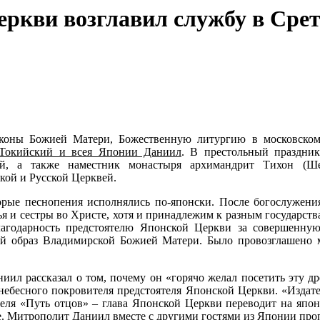
еркви возглавил службу в Сре
иконы Божией Матери, Божественную литургию в московском
 Токийский и всея Японии Даниил
. В престольный праздни
ий, а также наместник монастыря архимандрит Тихон (Ш
кой и Русской Церквей.
орые песнопения исполнялись по-японски. После богослужен
ья и сестры во Христе, хотя и принадлежим к разным государст
агодарность предстоятелю Японской Церкви за совершенную
й образ Владимирской Божией Матери. Было провозглашено 
иил рассказал о том, почему он «горячо желал посетить эту д
небесного покровителя предстоятеля Японской Церкви. «Издат
еля «Путь отцов» – глава Японской Церкви переводит на япон
ие. Митрополит Даниил вместе с другими гостями из Японии пр