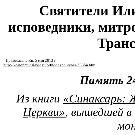
Святители Или
исповедники, мит
Тран
Православие.Ru
,
5 мая 2012 г.
http://www.pravoslavie.ru/orthodoxchurches/53354.htm
Память 24
Из книги
«Синаксарь: 
Церкви»
, вышедшей в
мо