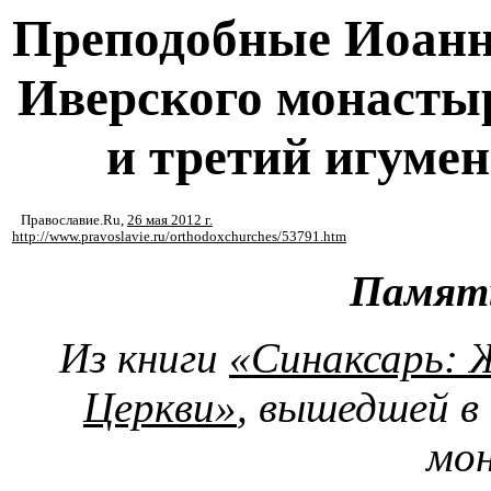
Преподобные Иоанн
Иверского монастыр
и третий игумен
Православие.Ru
,
26 мая 2012 г.
http://www.pravoslavie.ru/orthodoxchurches/53791.htm
Памят
Из книги
«Синаксарь: 
Церкви»
, вышедшей в
мо