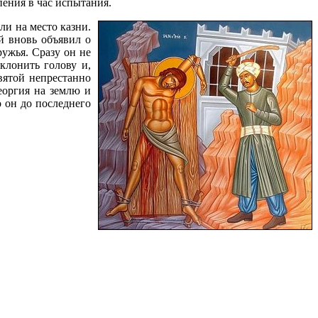
ения в час испытания.
ли на место казни.
й вновь объявил о
ружья. Сразу он не
клонить голову и,
вятой непрестанно
еоргия на землю и
о он до последнего