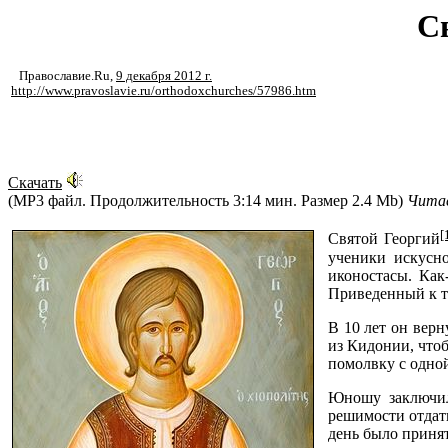
С
Православие.Ru
,
9 декабря 2012 г.
http://www.pravoslavie.ru/orthodoxchurches/57986.htm
Скачать
(MP3 файл. Продолжительность
3:14 мин.
Размер
2.4 Mb
)
Читае
[
Святой Георгий
ученики искусно
иконостасы. Как
Приведенный к ту
В 10 лет он верн
из Кидонии, чтоб
помолвку с одной
Юношу заключил
решимости отдать
день было принят