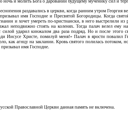
 ночь и молить Бога о даровании будущему мученику сил и терп
снопения раздавались в церкви, когда ранним утром Георгия ве
призывал имя Господне и Пресвятой Богородицы. Когда свято
тианин и хочет умереть по-христиански, в него выстрелили из 
лжал неподвижно стоять на коленях. Тогда палач велел ему на
 с силой ударил кинжалом два раза подряд. Но и после этого с
оди Иисусе Христе, помилуй меня!» Палач в ярости повалил Г
рло, как агнцу на заклании. Кровь святого полилась потоком, н
 призывал имя Господне.
Русской Православной Церкви данная память не включена.