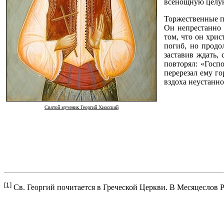
всенощную целую
Торжественные пе
Он непрестанно 
том, что он хрис
погиб, но продо
заставив ждать,
повторял: «Госп
перерезал ему го
вздоха неустанно
Святой мученик Георгий Хиосский
[1]
Св. Георгий почитается в Греческой Церкви. В Месяцеслов 