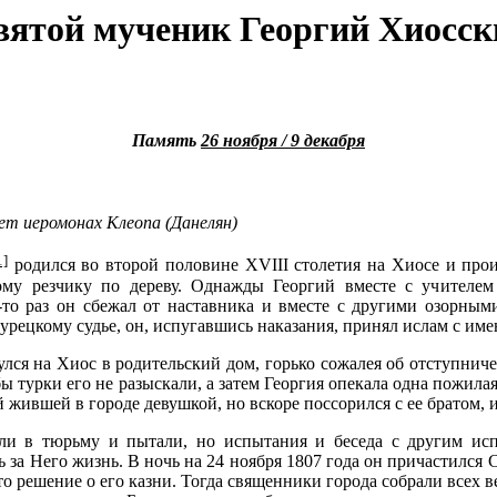
вятой мученик Георгий Хиосск
Память
26 ноября / 9 декабря
т иеромонах Клеопа (Данелян)
1]
родился во второй половине XVIII столетия на Хиосе и проис
му резчику по дереву. Однажды Георгий вместе с учителем 
-то раз он сбежал от наставника и вместе с другими озорным
рецкому судье, он, испугавшись наказания, принял ислам с им
улся на Хиос в родительский дом, горько сожалея об отступнич
ы турки его не разыскали, а затем Георгия опекала одна пожила
 жившей в городе девушкой, но вскоре поссорился с ее братом, и
и в тюрьму и пытали, но испытания и беседа с другим исп
 за Него жизнь. В ночь на 24 ноября 1807 года он причастился
о решение о его казни. Тогда священники города собрали всех 