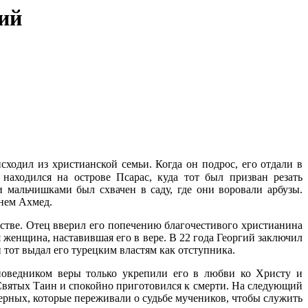
ий
ходил из христианской семьи. Когда он подрос, его отдали в
находился на острове Псарас, куда тот был призван резать
и мальчишками был схвачен в саду, где они воровали арбузы.
енем Ахмед.
естве. Отец вверил его попечению благочестивого христианина
я женщина, наставившая его в вере. В 22 года Георгий заключил
 тот выдал его турецким властям как отступника.
оведником веры только укрепили его в любви ко Христу и
 Святых Таин и спокойно приготовился к смерти. На следующий
верных, которые переживали о судьбе мучеников, чтобы служить