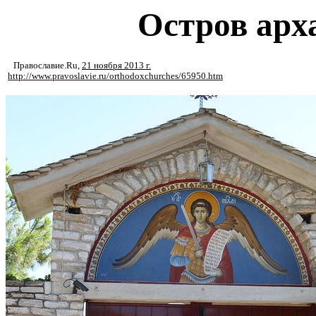
Остров арх
Православие.Ru
,
21 ноября 2013 г.
http://www.pravoslavie.ru/orthodoxchurches/65950.htm