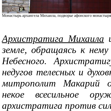
Монастырь архангела Михаила, подворье афонского монастыр
Архистратига Михаила
и
земле, обращаясь к нему
Небесного. Архистрати
недугов телесных и духо
митрополит Макарий о
некое всесильное ору
архистратига против сил